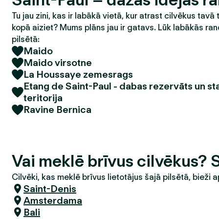
Tu jau zini, kas ir labākā vietā, kur atrast cilvēkus tavā 
kopā aiziet? Mums plāns jau ir gatavs. Lūk labākās ran
pilsētā:
Maido
Maido virsotne
La Houssaye zemesrags
Etang de Saint-Paul - dabas rezervāts un s
teritorija
Ravine Bernica
Vai meklē brīvus cilvēkus? 
Cilvēki, kas meklē brīvus lietotājus šajā pilsētā, bieži a
Saint-Denis
Amsterdama
Bali