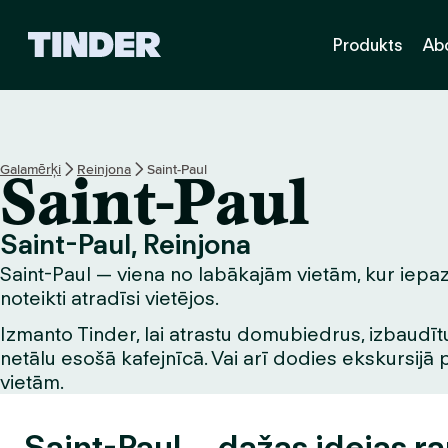
T
Produkts
Ab
i
n
d
e
r
s
Galamērķi
Reinjona
Saint-Paul
Saint-Paul
ā
k
u
Saint-Paul, Reinjona
m
Saint-Paul — viena no labākajām vietām, kur iepazī
l
a
noteikti atradīsi vietējos.
p
Izmanto Tinder, lai atrastu domubiedrus, izbaudītu
a
netālu esošā kafejnīcā. Vai arī dodies ekskursijā 
vietām.
Saint-Paul – dažas idejas r