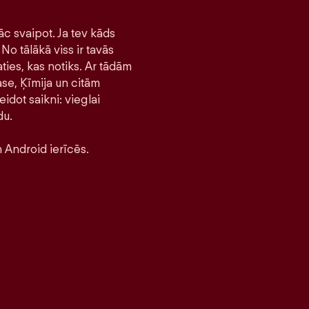
āc svaipot. Ja tev kāds
No tālākā viss ir tavās
ties, kas notiks. Ar tādām
se, Ķīmija un citām
idot saikni: vieglai
du.
 Android ierīcēs.