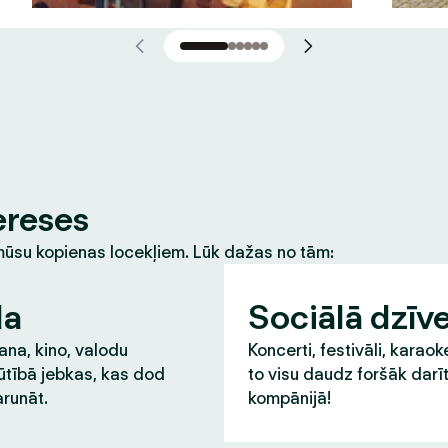
ereses
m mūsu kopienas locekļiem. Lūk dažas no tām:
la
Sociālā dzīv
na, kino, valodu
Koncerti, festivāli, karaok
ūtībā jebkas, kas dod
to visu daudz foršāk darī
runāt.
kompānijā!