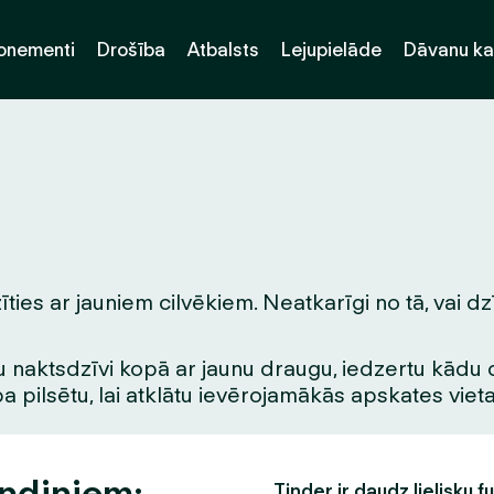
onementi
Drošība
Atbalsts
Lejupielāde
Dāvanu ka
ties ar jauniem cilvēkiem. Neatkarīgi no tā, vai dz
 naktsdzīvi kopā ar jaunu draugu, iedzertu kādu dzē
pa pilsētu, lai atklātu ievērojamākās apskates vie
andiņiem:
Tinder ir daudz lielisku f