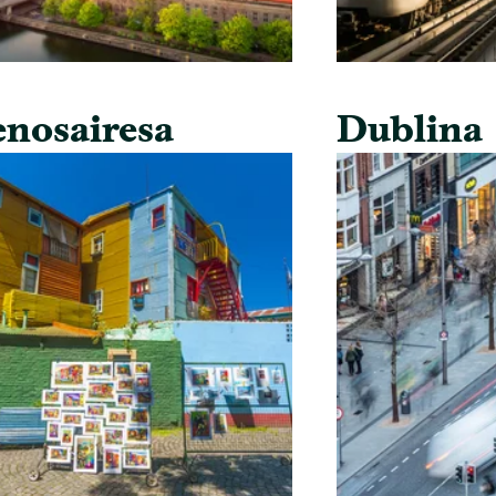
nosairesa
Dublina