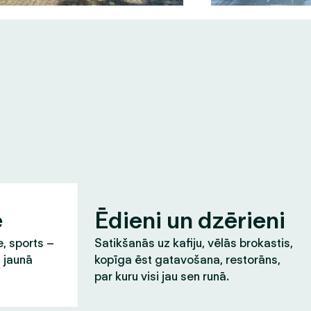
e
Ēdieni un dzērieni
e, sports –
Satikšanās uz kafiju, vēlās brokastis,
t jaunā
kopīga ēst gatavošana, restorāns,
par kuru visi jau sen runā.