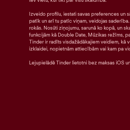
tev vietu, kur tikt par visu skaidrībā.
Izveido profilu, iestati savas preferences un s
patīk un arī tu patīc viņam, veidojas saderība. 
rokās. Nosūti ziņojumu, sarunā ko kopā, un ska
funkcijām kā Double Date, Mūzikas režīms, pa
Tinder ir radīts visdažādākajiem veidiem, kā ve
izklaidei, nopietnām attiecībām vai kam pa vi
Lejupielādē Tinder lietotni bez maksas iOS un