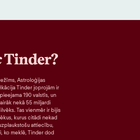
c
Tinder?
ežīms, Astroloģijas
ikācija Tinder joprojām ir
pieejama 190 valstīs, un
airāk nekā 55 miljardi
lvēks. Tas vienmēr ir bijis
lvēkus, kurus citādi nekad
 uzplaukstošu attiecību,
ni, ko meklē, Tinder dod