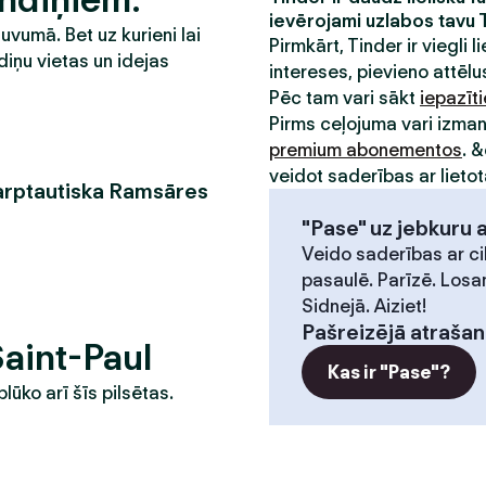
ievērojami uzlabos tavu 
tuvumā. Bet uz kurieni lai
Pirmkārt, Tinder ir viegli li
diņu vietas un idejas
intereses, pievieno attēlus
Pēc tam vari sākt
iepazīt
Pirms ceļojuma vari izma
premium abonementos
. 
veidot saderības ar lietot
tarptautiska Ramsāres
"Pase" uz jebkuru 
Veido saderības ar ci
pasaulē. Parīzē. Losa
Sidnejā. Aiziet!
Pašreizējā atrašan
Saint-Paul
Kas ir "Pase"?
plūko arī šīs pilsētas.