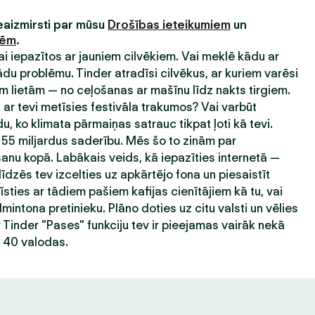
neaizmirsti par mūsu
Drošības ieteikumiem
un
nēm
.
 lai iepazītos ar jauniem cilvēkiem. Vai meklē kādu ar
 problēmu. Tinder atradīsi cilvēkus, ar kuriem varēsi
 lietām — no ceļošanas ar mašīnu līdz nakts tirgiem.
ar tevi metīsies festivāla trakumos? Vai varbūt
du, ko klimata pārmaiņas satrauc tikpat ļoti kā tevi.
 55 miljardus saderību. Mēs šo to zinām par
nu kopā. Labākais veids, kā iepazīties internetā —
līdzēs tev izcelties uz apkārtējo fona un piesaistīt
sties ar tādiem pašiem kafijas cienītājiem kā tu, vai
mintona pretinieku. Plāno doties uz citu valsti un vēlies
r Tinder "Pases" funkciju tev ir pieejamas vairāk nekā
ā 40 valodas.