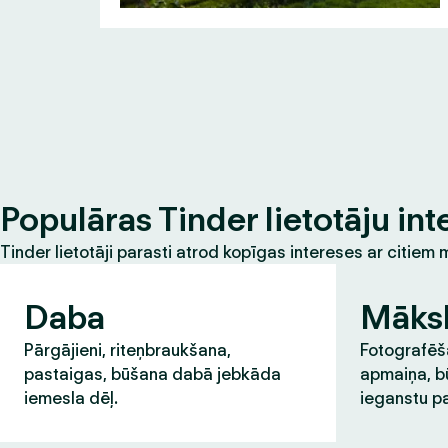
Populāras Tinder lietotāju int
Tinder lietotāji parasti atrod kopīgas intereses ar citie
Daba
Māks
Pārgājieni, riteņbraukšana,
Fotografēša
pastaigas, būšana dabā jebkāda
apmaiņa, b
iemesla dēļ.
ieganstu pa