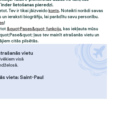
Tinder lietošanas pieredzi.
etot. Tev ir tikai jāizveido
konts
. Noteikti norādi savas
 un ieraksti biogrāfiju, lai parādītu savu personību.
ies
!
ntot
&quot;Pases&quot; funkciju
, kas iekļauta mūsu
&quot;Pase&quot; ļaus tev mainīt atrašanās vietu un
ājiem citās pilsētās.
atrašanās vietu
lvēkiem visā
ndželosā.
ās vieta
:
Saint-Paul