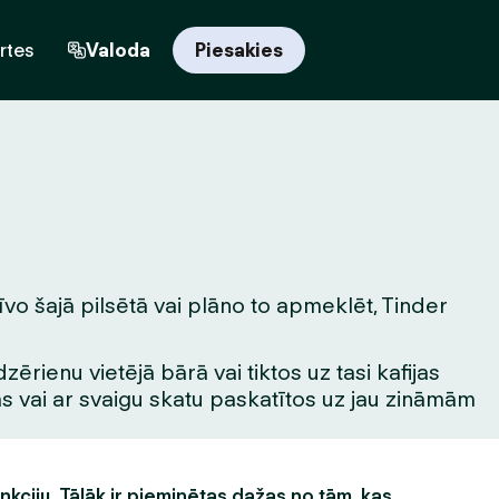
rtes
Valoda
Piesakies
īvo šajā pilsētā vai plāno to apmeklēt, Tinder
rienu vietējā bārā vai tiktos uz tasi kafijas
tas vai ar svaigu skatu paskatītos uz jau zināmām
unkciju. Tālāk ir pieminētas dažas no tām, kas