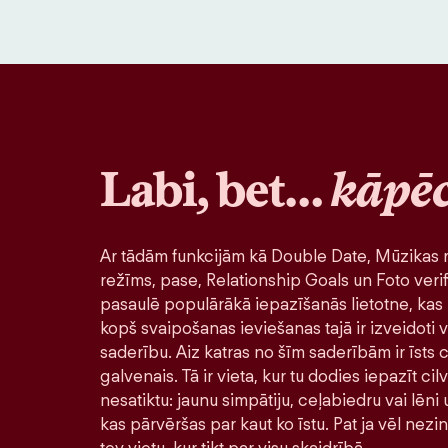
Labi, bet…
kāpē
Ar tādām funkcijām kā Double Date, Mūzikas r
režīms, pase, Relationship Goals un Foto verif
pasaulē populārākā iepazīšanās lietotne, kas 
kopš svaipošanas ieviešanas tajā ir izveidoti v
saderību. Aiz katras no šīm saderībām ir īsts ci
galvenais. Tā ir vieta, kur tu dodies iepazīt ci
nesatiktu: jaunu simpātiju, ceļabiedru vai lēni
kas pārvēršas par kaut ko īstu. Pat ja vēl nezi