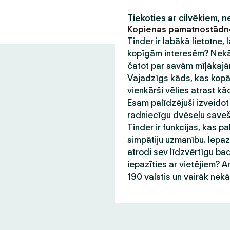
Tiekoties ar cilvēkiem, 
Kopienas pamatnostād
Tinder ir labākā lietotne,
kopīgām interesēm? Nekādu
čatot par savām mīļākajām
Vajadzīgs kāds, kas kopā 
vienkārši vēlies atrast kā
Esam palīdzējuši izveidot
radniecīgu dvēseļu saveša
Tinder ir funkcijas, kas pa
simpātiju uzmanību. Iepazī
atrodi sev līdzvērtīgu bad
iepazīties ar vietējiem? A
190 valstis un vairāk nek