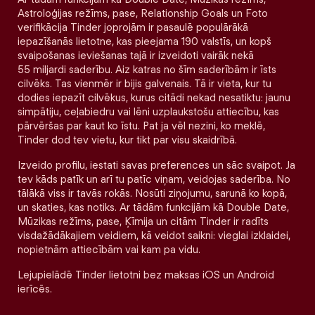
Astroloģijas režīms, pase, Relationship Goals un Foto
verifikācija Tinder joprojām ir pasaulē populārākā
iepazīšanās lietotne, kas pieejama 190 valstīs, un kopš
svaipošanas ieviešanas tajā ir izveidoti vairāk nekā
55 miljardi saderību. Aiz katras no šīm saderībām ir īsts
cilvēks. Tas vienmēr ir bijis galvenais. Tā ir vieta, kur tu
dodies iepazīt cilvēkus, kurus citādi nekad nesatiktu: jaunu
simpātiju, ceļabiedru vai lēni uzplaukstošu attiecību, kas
pārvēršas par kaut ko īstu. Pat ja vēl nezini, ko meklē,
Tinder dod tev vietu, kur tikt par visu skaidrībā.
Izveido profilu, iestati savas preferences un sāc svaipot. Ja
tev kāds patīk un arī tu patīc viņam, veidojas saderība. No
tālākā viss ir tavās rokās. Nosūti ziņojumu, sarunā ko kopā,
un skaties, kas notiks. Ar tādām funkcijām kā Double Date,
Mūzikas režīms, pase, Ķīmija un citām Tinder ir radīts
visdažādākajiem veidiem, kā veidot saikni: vieglai izklaidei,
nopietnām attiecībām vai kam pa vidu.
Lejupielādē Tinder lietotni bez maksas iOS un Android
ierīcēs.