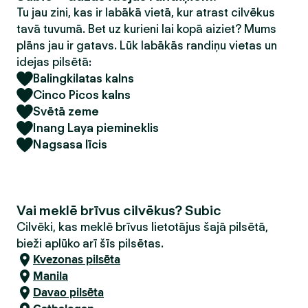
Tu jau zini, kas ir labākā vietā, kur atrast cilvēkus
tavā tuvumā. Bet uz kurieni lai kopā aiziet? Mums
plāns jau ir gatavs. Lūk labākās randiņu vietas un
idejas pilsētā:
Balingkilatas kalns
Cinco Picos kalns
Svētā zeme
Inang Laya piemineklis
Nagsasa līcis
Vai meklē brīvus cilvēkus? Subic
Cilvēki, kas meklē brīvus lietotājus šajā pilsētā,
bieži aplūko arī šīs pilsētas.
Kvezonas pilsēta
Manila
Davao pilsēta