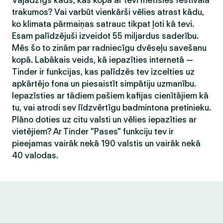
Vajadzīgs kāds, kas kopā ar tevi metīsies festivāla
trakumos? Vai varbūt vienkārši vēlies atrast kādu,
ko klimata pārmaiņas satrauc tikpat ļoti kā tevi.
Esam palīdzējuši izveidot 55 miljardus saderību.
Mēs šo to zinām par radniecīgu dvēseļu savešanu
kopā. Labākais veids, kā iepazīties internetā —
Tinder ir funkcijas, kas palīdzēs tev izcelties uz
apkārtējo fona un piesaistīt simpātiju uzmanību.
Iepazīsties ar tādiem pašiem kafijas cienītājiem kā
tu, vai atrodi sev līdzvērtīgu badmintona pretinieku.
Plāno doties uz citu valsti un vēlies iepazīties ar
vietējiem? Ar Tinder "Pases" funkciju tev ir
pieejamas vairāk nekā 190 valstis un vairāk nekā
40 valodas.