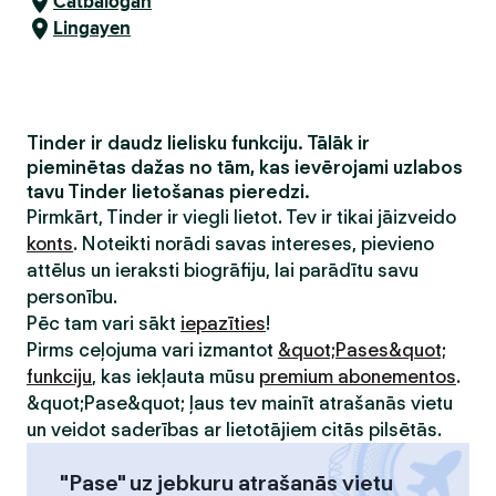
Catbalogan
Lingayen
Tinder ir daudz lielisku funkciju. Tālāk ir
pieminētas dažas no tām, kas ievērojami uzlabos
tavu Tinder lietošanas pieredzi.
Pirmkārt, Tinder ir viegli lietot. Tev ir tikai jāizveido
konts
. Noteikti norādi savas intereses, pievieno
attēlus un ieraksti biogrāfiju, lai parādītu savu
personību.
Pēc tam vari sākt
iepazīties
!
Pirms ceļojuma vari izmantot
&quot;Pases&quot;
funkciju
, kas iekļauta mūsu
premium abonementos
.
&quot;Pase&quot; ļaus tev mainīt atrašanās vietu
un veidot saderības ar lietotājiem citās pilsētās.
"Pase" uz jebkuru atrašanās vietu