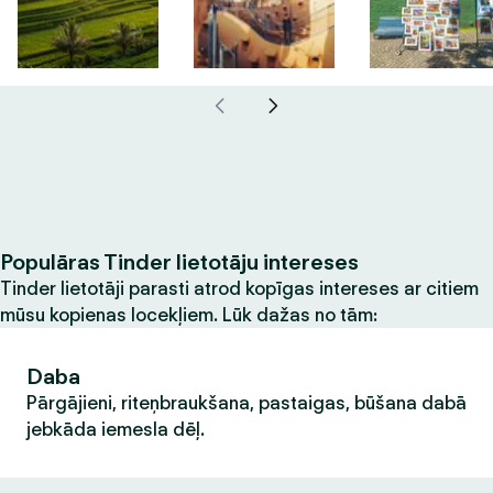
Populāras Tinder lietotāju intereses
Tinder lietotāji parasti atrod kopīgas intereses ar citiem
mūsu kopienas locekļiem. Lūk dažas no tām:
Daba
Pārgājieni, riteņbraukšana, pastaigas, būšana dabā
jebkāda iemesla dēļ.