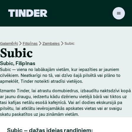
T
i
n
d
e
Galamērķi
Filipīnas
Zambales
Subic
r
Subic
s
ā
k
Subic, Filipīnas
u
Subic — viena no labākajām vietām, kur iepazīties ar jauniem
m
cilvēkiem. Neatkarīgi no tā, vai dzīvo šajā pilsētā vai plāno to
l
apmeklēt, Tinder noteikti atradīsi vietējos.
a
Izmanto Tinder, lai atrastu domubiedrus, izbaudītu naktsdzīvi kopā
p
ar jaunu draugu, iedzertu kādu dzērienu vietējā bārā vai tiktos uz
a
tasi kafijas netālu esošā kafejnīcā. Vai arī dodies ekskursijā pa
pilsētu, lai atklātu ievērojamākās apskates vietas vai ar svaigu
skatu paskatītos uz jau zināmām vietām.
Subic – dažas idejas randiņiem: