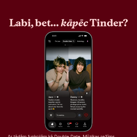
Labi, bet…
kāpēc
Tinder?
Ar tādām funkcijām kā Double Date, Mūzikas režīms,