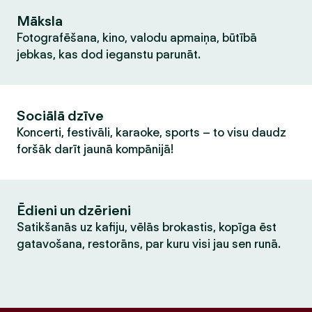
Māksla
Fotografēšana, kino, valodu apmaiņa, būtībā
jebkas, kas dod ieganstu parunāt.
Sociālā dzīve
Koncerti, festivāli, karaoke, sports – to visu daudz
foršāk darīt jaunā kompānijā!
Ēdieni un dzērieni
Satikšanās uz kafiju, vēlās brokastis, kopīga ēst
gatavošana, restorāns, par kuru visi jau sen runā.