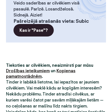
Veido saderības ar cilvēkiem visā
pasaulē. Parīzē. Losandželosā.
Sidnejā. Aiziet!
Pašreizējā atrašanās vieta
:
Subic
Kas ir "Pase"?
Tiekoties ar cilvēkiem, neaizmirsti par mūsu
Drošības ieteikumiem
un
Kopienas
pamatnostādnēm
.
Tinder ir labākā lietotne, lai iepazītos ar jauniem
cilvēkiem. Vai meklē kādu ar kopīgām interesēm?
Nekādu problēmu. Tinder atradīsi cilvēkus, ar
kuriem varēsi čatot par savām mīļākajām lietām —
no ceļošanas ar mašīnu līdz nakts tirgiem.