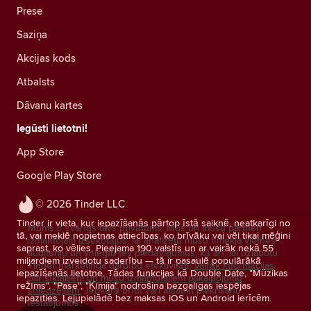
Prese
Saziņa
Akcijas kods
Atbalsts
Dāvanu kartes
Iegūsti lietotni!
App Store
Google Play Store
© 2026 Tinder LLC
Tinder ir vieta, kur iepazīšanās pārtop īstā saiknē, neatkarīgi no
Mums ir svarīgs tavs privātums. Mēs un mūsu partneri
tā, vai meklē nopietnas attiecības, ko brīvāku vai vēl tikai mēģini
izmantojam izsekotājus, lai analizētu mūsu tīmekļa vietnes
saprast, ko vēlies. Pieejama 190 valstīs un ar vairāk nekā 55
auditoriju un sniegtu tev piedāvājumus, kā arī, lai uzlabotu
miljardiem izveidotu saderību — tā ir pasaulē populārākā
Tinder mārketinga darbību efektivitāti.
Vairāk informācijas
iepazīšanās lietotne. Tādas funkcijas kā Double Date, "Mūzikas
par sīkfailiem un mūsu izmantotajiem pakalpojumu
režīms", "Pase", "Ķīmija" nodrošina bezgalīgas iespējas
sniedzējiem.
Jebkurā brīdī vari atsaukt piekrišanu
iepazīties. Lejupielādē bez maksas iOS un Android ierīcēm.
iestatījumos.