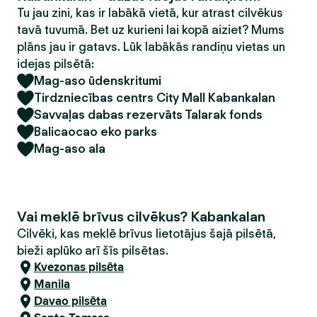
Tu jau zini, kas ir labākā vietā, kur atrast cilvēkus
tavā tuvumā. Bet uz kurieni lai kopā aiziet? Mums
plāns jau ir gatavs. Lūk labākās randiņu vietas un
idejas pilsētā:
Mag-aso ūdenskritumi
Tirdzniecības centrs City Mall Kabankalan
Savvaļas dabas rezervāts Talarak fonds
Balicaocao eko parks
Mag-aso ala
Vai meklē brīvus cilvēkus? Kabankalan
Cilvēki, kas meklē brīvus lietotājus šajā pilsētā,
bieži aplūko arī šīs pilsētas.
Kvezonas pilsēta
Manila
Davao pilsēta