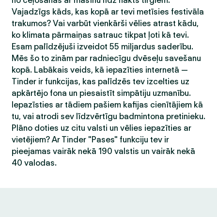
no ceļošanas ar mašīnu līdz nakts tirgiem.
Vajadzīgs kāds, kas kopā ar tevi metīsies festivāla
trakumos? Vai varbūt vienkārši vēlies atrast kādu,
ko klimata pārmaiņas satrauc tikpat ļoti kā tevi.
Esam palīdzējuši izveidot 55 miljardus saderību.
Mēs šo to zinām par radniecīgu dvēseļu savešanu
kopā. Labākais veids, kā iepazīties internetā —
Tinder ir funkcijas, kas palīdzēs tev izcelties uz
apkārtējo fona un piesaistīt simpātiju uzmanību.
Iepazīsties ar tādiem pašiem kafijas cienītājiem kā
tu, vai atrodi sev līdzvērtīgu badmintona pretinieku.
Plāno doties uz citu valsti un vēlies iepazīties ar
vietējiem? Ar Tinder "Pases" funkciju tev ir
pieejamas vairāk nekā 190 valstis un vairāk nekā
40 valodas.