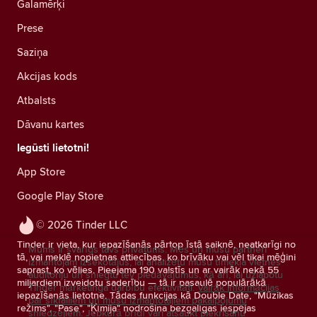
Galamērķi
Prese
Saziņa
Akcijas kods
Atbalsts
Dāvanu kartes
Iegūsti lietotni!
App Store
Google Play Store
© 2026 Tinder LLC
Tinder ir vieta, kur iepazīšanās pārtop īstā saiknē, neatkarīgi no
Mums ir svarīgs tavs privātums. Mēs un mūsu partneri
tā, vai meklē nopietnas attiecības, ko brīvāku vai vēl tikai mēģini
izmantojam izsekotājus, lai analizētu mūsu tīmekļa vietnes
saprast, ko vēlies. Pieejama 190 valstīs un ar vairāk nekā 55
auditoriju un sniegtu tev piedāvājumus, kā arī, lai uzlabotu
miljardiem izveidotu saderību — tā ir pasaulē populārākā
Tinder mārketinga darbību efektivitāti.
Vairāk informācijas
iepazīšanās lietotne. Tādas funkcijas kā Double Date, "Mūzikas
par sīkfailiem un mūsu izmantotajiem pakalpojumu
režīms", "Pase", "Ķīmija" nodrošina bezgalīgas iespējas
sniedzējiem.
Jebkurā brīdī vari atsaukt piekrišanu