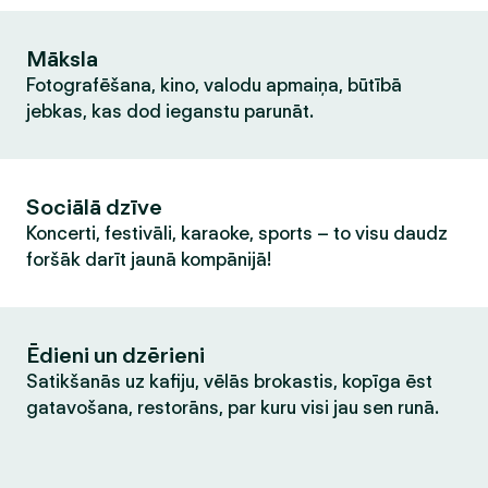
Māksla
Fotografēšana, kino, valodu apmaiņa, būtībā
jebkas, kas dod ieganstu parunāt.
Sociālā dzīve
Koncerti, festivāli, karaoke, sports – to visu daudz
foršāk darīt jaunā kompānijā!
Ēdieni un dzērieni
Satikšanās uz kafiju, vēlās brokastis, kopīga ēst
gatavošana, restorāns, par kuru visi jau sen runā.