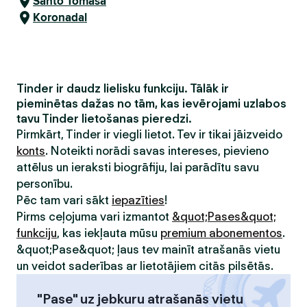
Santo Tomasa
Koronadal
Tinder ir daudz lielisku funkciju. Tālāk ir
pieminētas dažas no tām, kas ievērojami uzlabos
tavu Tinder lietošanas pieredzi.
Pirmkārt, Tinder ir viegli lietot. Tev ir tikai jāizveido
konts
. Noteikti norādi savas intereses, pievieno
attēlus un ieraksti biogrāfiju, lai parādītu savu
personību.
Pēc tam vari sākt
iepazīties
!
Pirms ceļojuma vari izmantot
&quot;Pases&quot;
funkciju
, kas iekļauta mūsu
premium abonementos
.
&quot;Pase&quot; ļaus tev mainīt atrašanās vietu
un veidot saderības ar lietotājiem citās pilsētās.
"Pase" uz jebkuru atrašanās vietu