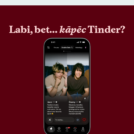
Labi, bet…
kāpēc
Tinder?