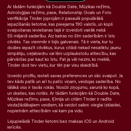
Ar tādām funkcijām kā Double Date, Mūzikas režīms,
Astroloģijas režīms, pase, Relationship Goals un Foto
verifikācija Tinder joprojām ir pasaulē populārākā
iepazīšanās lietotne, kas pieejama 190 valstīs, un kopš
svaipošanas ieviešanas tajā ir izveidoti vairāk nekā
55 miljardi saderību. Aiz katras no šīm saderībām ir īsts
cilvēks. Tas vienmēr ir bijis galvenais. Tā ir vieta, kur tu
dodies iepazīt cilvēkus, kurus citādi nekad nesatiktu: jaunu
simpātiju, ceļabiedru vai lēni uzplaukstošu attiecību, kas
pārvēršas par kaut ko īstu. Pat ja vēl nezini, ko meklē,
Tinder dod tev vietu, kur tikt par visu skaidrībā.
Izveido profilu, iestati savas preferences un sāc svaipot. Ja
tev kāds patīk un arī tu patīc viņam, veidojas saderība. No
tālākā viss ir tavās rokās. Nosūti ziņojumu, sarunā ko kopā,
un skaties, kas notiks. Ar tādām funkcijām kā Double Date,
Mūzikas režīms, pase, Ķīmija un citām Tinder ir radīts
visdažādākajiem veidiem, kā veidot saikni: vieglai izklaidei,
nopietnām attiecībām vai kam pa vidu.
Lejupielādē Tinder lietotni bez maksas iOS un Android
ierīcēs.