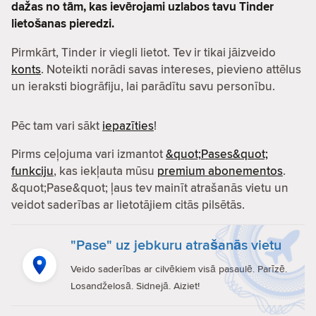
dažas no tām, kas ievērojami uzlabos tavu Tinder
lietošanas pieredzi.
Pirmkārt, Tinder ir viegli lietot. Tev ir tikai jāizveido
konts
. Noteikti norādi savas intereses, pievieno attēlus
un ieraksti biogrāfiju, lai parādītu savu personību.
Pēc tam vari sākt
iepazīties
!
Pirms ceļojuma vari izmantot
&quot;Pases&quot;
funkciju
, kas iekļauta mūsu
premium abonementos
.
&quot;Pase&quot; ļaus tev mainīt atrašanās vietu un
veidot saderības ar lietotājiem citās pilsētās.
"Pase" uz jebkuru atrašanās vietu
Veido saderības ar cilvēkiem visā pasaulē. Parīzē.
Losandželosā. Sidnejā. Aiziet!