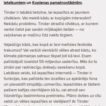
ieteikumiem
un
Kopienas pamatnostādnēm
.
Tinder ir labākā lietotne, lai iepazītos ar jauniem
cilvēkiem. Vai meklē kādu ar kopīgām interesēm?
Nekādu problēmu. Tinder atradīsi cilvēkus, ar kuriem
varēsi čatot par savām mīļākajām lietām — no
ceļošanas ar mašīnu līdz nakts tirgiem.
Vajadzīgs kāds, kas kopā ar tevi metīsies festivāla
trakumos? Vai varbūt vienkārši vēlies atrast kādu, ko
klimata pārmaiņas satrauc tikpat ļoti kā tevi. Esam
palīdzējuši izveidot 55 miljardus saderību. Mēs šo to
zinām par radniecīgu dvēseļu savešanu kopā.
Labākais veids, kā iepazīties internetā — Tinder ir
funkcijas, kas palīdzēs tev izcelties uz apkārtējo fona
un piesaistīt simpātiju uzmanību. Iepazīsties ar tādiem
pašiem kafijas cienītājiem kā tu, vai atrodi sev
līdzvērtīgu badmintona pretinieku. Plāno doties uz citu
valsti un vēlies iepazīties ar vietējiem? Ar Tinder