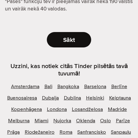
"Pases" funkciju tev ir pieejamas vairāk nekā 190 valstis
un vairāk nekā 40 valodas.
Sākt
Uzzini, kas notiek citās Tinder pilsētās tavā
tuvumā!
Amsterdama
Bali
Bangkoka
Barselona
Berlīne
Buenosairesa
Dubaija
Dublina
Helsinki
Keiptauna
Kopenhāgena
Londona
Losandželosa
Madride
Melburna
Miami
Ņujorka
Oklenda
Oslo
Parīze
Prāga
Riodežaneiro
Roma
Sanfrancisko
Sanpaulu