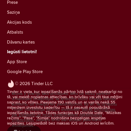
Prese
Saziņa
Akcijas kods
Atbalsts
Dāvanu kartes
Iegūsti lietotni!
App Store
Google Play Store
© 2026 Tinder LLC
Tinder ir vieta, kur iepazīšanās pārtop īstā saiknē, neatkarīgi no
Mums ir svarīgs tavs privātums. Mēs un mūsu partneri
tā, vai meklē nopietnas attiecības, ko brīvāku vai vēl tikai mēģini
izmantojam izsekotājus, lai analizētu mūsu tīmekļa vietnes
saprast, ko vēlies. Pieejama 190 valstīs un ar vairāk nekā 55
auditoriju un sniegtu tev piedāvājumus, kā arī, lai uzlabotu
miljardiem izveidotu saderību — tā ir pasaulē populārākā
Tinder mārketinga darbību efektivitāti.
Vairāk informācijas
iepazīšanās lietotne. Tādas funkcijas kā Double Date, "Mūzikas
par sīkfailiem un mūsu izmantotajiem pakalpojumu
režīms", "Pase", "Ķīmija" nodrošina bezgalīgas iespējas
sniedzējiem.
Jebkurā brīdī vari atsaukt piekrišanu
iepazīties. Lejupielādē bez maksas iOS un Android ierīcēm.
iestatījumos.