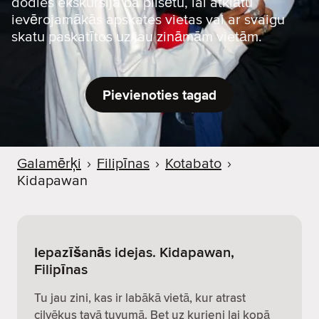
dodies ekskursijā pa pilsētu, lai atklātu
ievērojamākās apskates vietas vai ar svaigu
skatu paskatītos uz jau zināmām vietām.
Pievienoties tagad
Galamērķi
›
Filipīnas
›
Kotabato
›
Kidapawan
Iepazīšanās idejas. Kidapawan,
Filipīnas
Tu jau zini, kas ir labākā vietā, kur atrast
cilvēkus tavā tuvumā. Bet uz kurieni lai kopā