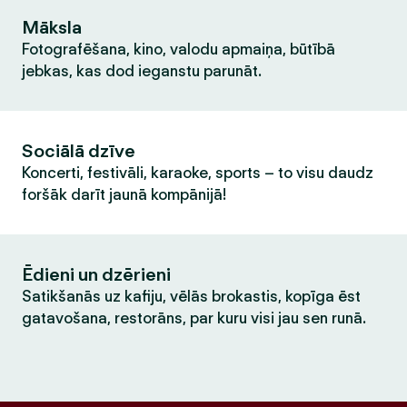
Māksla
Fotografēšana, kino, valodu apmaiņa, būtībā
jebkas, kas dod ieganstu parunāt.
Sociālā dzīve
Koncerti, festivāli, karaoke, sports – to visu daudz
foršāk darīt jaunā kompānijā!
Ēdieni un dzērieni
Satikšanās uz kafiju, vēlās brokastis, kopīga ēst
gatavošana, restorāns, par kuru visi jau sen runā.