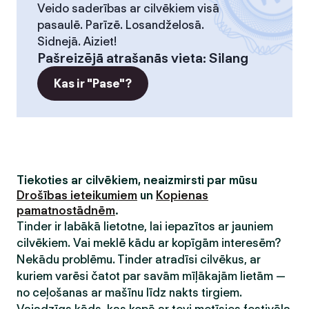
Veido saderības ar cilvēkiem visā
pasaulē. Parīzē. Losandželosā.
Sidnejā. Aiziet!
Pašreizējā atrašanās vieta
:
Silang
Kas ir "Pase"?
Tiekoties ar cilvēkiem, neaizmirsti par mūsu
Drošības ieteikumiem
un
Kopienas
pamatnostādnēm
.
Tinder ir labākā lietotne, lai iepazītos ar jauniem
cilvēkiem. Vai meklē kādu ar kopīgām interesēm?
Nekādu problēmu. Tinder atradīsi cilvēkus, ar
kuriem varēsi čatot par savām mīļākajām lietām —
no ceļošanas ar mašīnu līdz nakts tirgiem.