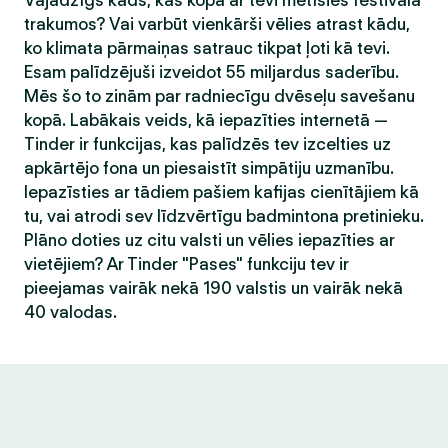
Vajadzīgs kāds, kas kopā ar tevi metīsies festivāla
trakumos? Vai varbūt vienkārši vēlies atrast kādu,
ko klimata pārmaiņas satrauc tikpat ļoti kā tevi.
Esam palīdzējuši izveidot 55 miljardus saderību.
Mēs šo to zinām par radniecīgu dvēseļu savešanu
kopā. Labākais veids, kā iepazīties internetā —
Tinder ir funkcijas, kas palīdzēs tev izcelties uz
apkārtējo fona un piesaistīt simpātiju uzmanību.
Iepazīsties ar tādiem pašiem kafijas cienītājiem kā
tu, vai atrodi sev līdzvērtīgu badmintona pretinieku.
Plāno doties uz citu valsti un vēlies iepazīties ar
vietējiem? Ar Tinder "Pases" funkciju tev ir
pieejamas vairāk nekā 190 valstis un vairāk nekā
40 valodas.