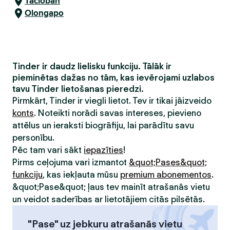
Tacloban
Olongapo
Tinder ir daudz lielisku funkciju. Tālāk ir
pieminētas dažas no tām, kas ievērojami uzlabos
tavu Tinder lietošanas pieredzi.
Pirmkārt, Tinder ir viegli lietot. Tev ir tikai jāizveido
konts
. Noteikti norādi savas intereses, pievieno
attēlus un ieraksti biogrāfiju, lai parādītu savu
personību.
Pēc tam vari sākt
iepazīties
!
Pirms ceļojuma vari izmantot
&quot;Pases&quot;
funkciju
, kas iekļauta mūsu
premium abonementos
.
&quot;Pase&quot; ļaus tev mainīt atrašanās vietu
un veidot saderības ar lietotājiem citās pilsētās.
"Pase" uz jebkuru atrašanās vietu