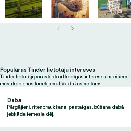
Populāras Tinder lietotāju intereses
Tinder lietotāji parasti atrod kopīgas intereses ar citiem
mūsu kopienas locekļiem. Lūk dažas no tām:
Daba
Pārgājieni, riteņbraukšana, pastaigas, būšana dabā
jebkāda iemesla dēļ.