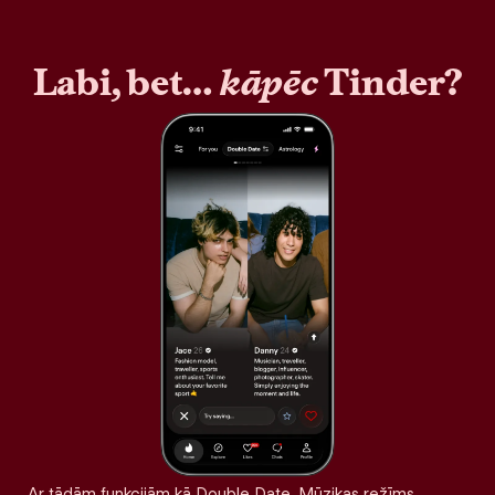
Labi, bet…
kāpēc
Tinder?
Ar tādām funkcijām kā Double Date, Mūzikas režīms,