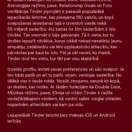
Astroloģijas režīms, pase, Relationship Goals un Foto
verifikācija Tinder joprojām ir pasaulē populārākā
iepazīšanās lietotne, kas pieejama 190 valstīs, un kopš
svaipošanas ieviešanas tajā ir izveidoti vairāk nekā
55 miljardi saderību. Aiz katras no šīm saderībām ir īsts
cilvēks. Tas vienmēr ir bijis galvenais. Tā ir vieta, kur tu
dodies iepazīt cilvēkus, kurus citādi nekad nesatiktu: jaunu
simpātiju, ceļabiedru vai lēni uzplaukstošu attiecību, kas
pārvēršas par kaut ko īstu. Pat ja vēl nezini, ko meklē,
Tinder dod tev vietu, kur tikt par visu skaidrībā.
Izveido profilu, iestati savas preferences un sāc svaipot. Ja
tev kāds patīk un arī tu patīc viņam, veidojas saderība. No
tālākā viss ir tavās rokās. Nosūti ziņojumu, sarunā ko kopā,
un skaties, kas notiks. Ar tādām funkcijām kā Double Date,
Mūzikas režīms, pase, Ķīmija un citām Tinder ir radīts
visdažādākajiem veidiem, kā veidot saikni: vieglai izklaidei,
nopietnām attiecībām vai kam pa vidu.
Lejupielādē Tinder lietotni bez maksas iOS un Android
ierīcēs.