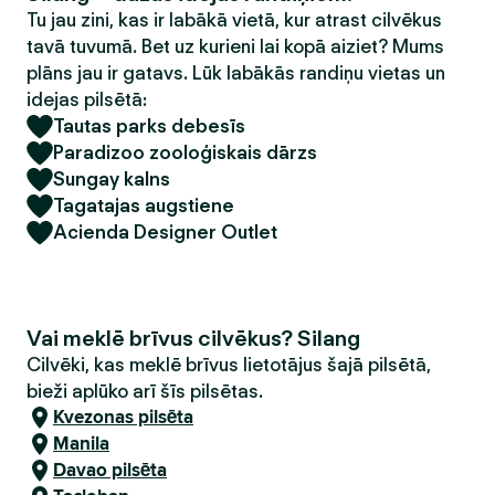
Tu jau zini, kas ir labākā vietā, kur atrast cilvēkus
tavā tuvumā. Bet uz kurieni lai kopā aiziet? Mums
plāns jau ir gatavs. Lūk labākās randiņu vietas un
idejas pilsētā:
Tautas parks debesīs
Paradizoo zooloģiskais dārzs
Sungay kalns
Tagatajas augstiene
Acienda Designer Outlet
Vai meklē brīvus cilvēkus? Silang
Cilvēki, kas meklē brīvus lietotājus šajā pilsētā,
bieži aplūko arī šīs pilsētas.
Kvezonas pilsēta
Manila
Davao pilsēta