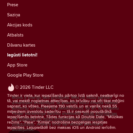
Prese
Saziņa
Akcijas kods
Atbalsts
Dāvanu kartes
Iegūsti lietotni!
App Store
Google Play Store
© 2026 Tinder LLC
Tinder ir vieta, kur iepazīšanās pārtop īstā saiknē, neatkarīgi no
Mums ir svarīgs tavs privātums. Mēs un mūsu partneri
tā, vai meklē nopietnas attiecības, ko brīvāku vai vēl tikai mēģini
izmantojam izsekotājus, lai analizētu mūsu tīmekļa vietnes
saprast, ko vēlies. Pieejama 190 valstīs un ar vairāk nekā 55
auditoriju un sniegtu tev piedāvājumus, kā arī, lai uzlabotu
miljardiem izveidotu saderību — tā ir pasaulē populārākā
Tinder mārketinga darbību efektivitāti.
Vairāk informācijas
iepazīšanās lietotne. Tādas funkcijas kā Double Date, "Mūzikas
par sīkfailiem un mūsu izmantotajiem pakalpojumu
režīms", "Pase", "Ķīmija" nodrošina bezgalīgas iespējas
sniedzējiem.
Jebkurā brīdī vari atsaukt piekrišanu
iepazīties. Lejupielādē bez maksas iOS un Android ierīcēm.
iestatījumos.