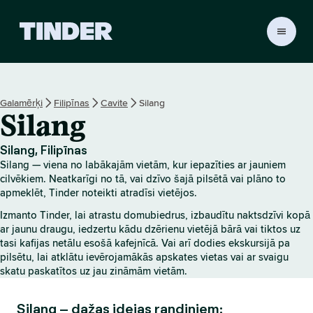
T
i
n
d
e
Galamērķi
Filipīnas
Cavite
Silang
r
Silang
s
ā
k
Silang, Filipīnas
u
Silang — viena no labākajām vietām, kur iepazīties ar jauniem
m
cilvēkiem. Neatkarīgi no tā, vai dzīvo šajā pilsētā vai plāno to
l
apmeklēt, Tinder noteikti atradīsi vietējos.
a
Izmanto Tinder, lai atrastu domubiedrus, izbaudītu naktsdzīvi kopā
p
ar jaunu draugu, iedzertu kādu dzērienu vietējā bārā vai tiktos uz
a
tasi kafijas netālu esošā kafejnīcā. Vai arī dodies ekskursijā pa
pilsētu, lai atklātu ievērojamākās apskates vietas vai ar svaigu
skatu paskatītos uz jau zināmām vietām.
Silang – dažas idejas randiņiem: