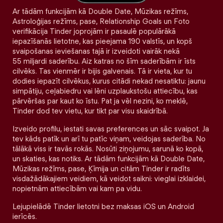
Ar tādām funkcijām kā Double Date, Mūzikas režīms,
Astroloģijas režīms, pase, Relationship Goals un Foto
verifikācija Tinder joprojām ir pasaulē populārākā
iepazīšanās lietotne, kas pieejama 190 valstīs, un kopš
svaipošanas ieviešanas tajā ir izveidoti vairāk nekā
55 miljardi saderību. Aiz katras no šīm saderībām ir īsts
cilvēks. Tas vienmēr ir bijis galvenais. Tā ir vieta, kur tu
dodies iepazīt cilvēkus, kurus citādi nekad nesatiktu: jaunu
simpātiju, ceļabiedru vai lēni uzplaukstošu attiecību, kas
pārvēršas par kaut ko īstu. Pat ja vēl nezini, ko meklē,
Tinder dod tev vietu, kur tikt par visu skaidrībā.
Izveido profilu, iestati savas preferences un sāc svaipot. Ja
tev kāds patīk un arī tu patīc viņam, veidojas saderība. No
tālākā viss ir tavās rokās. Nosūti ziņojumu, sarunā ko kopā,
un skaties, kas notiks. Ar tādām funkcijām kā Double Date,
Mūzikas režīms, pase, Ķīmija un citām Tinder ir radīts
visdažādākajiem veidiem, kā veidot saikni: vieglai izklaidei,
nopietnām attiecībām vai kam pa vidu.
Lejupielādē Tinder lietotni bez maksas iOS un Android
ierīcēs.