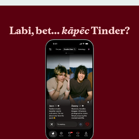
Labi, bet…
kāpēc
Tinder?