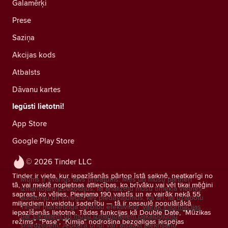
Galamērķi
Prese
Saziņa
Akcijas kods
Atbalsts
Dāvanu kartes
Iegūsti lietotni!
App Store
Google Play Store
© 2026 Tinder LLC
Tinder ir vieta, kur iepazīšanās pārtop īstā saiknē, neatkarīgi no
Mums ir svarīgs tavs privātums. Mēs un mūsu partneri
tā, vai meklē nopietnas attiecības, ko brīvāku vai vēl tikai mēģini
izmantojam izsekotājus, lai analizētu mūsu tīmekļa vietnes
saprast, ko vēlies. Pieejama 190 valstīs un ar vairāk nekā 55
auditoriju un sniegtu tev piedāvājumus, kā arī, lai uzlabotu
miljardiem izveidotu saderību — tā ir pasaulē populārākā
Tinder mārketinga darbību efektivitāti.
Vairāk informācijas
iepazīšanās lietotne. Tādas funkcijas kā Double Date, "Mūzikas
par sīkfailiem un mūsu izmantotajiem pakalpojumu
režīms", "Pase", "Ķīmija" nodrošina bezgalīgas iespējas
sniedzējiem.
Jebkurā brīdī vari atsaukt piekrišanu