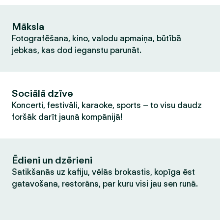
Māksla
Fotografēšana, kino, valodu apmaiņa, būtībā
jebkas, kas dod ieganstu parunāt.
Sociālā dzīve
Koncerti, festivāli, karaoke, sports – to visu daudz
foršāk darīt jaunā kompānijā!
Ēdieni un dzērieni
Satikšanās uz kafiju, vēlās brokastis, kopīga ēst
gatavošana, restorāns, par kuru visi jau sen runā.