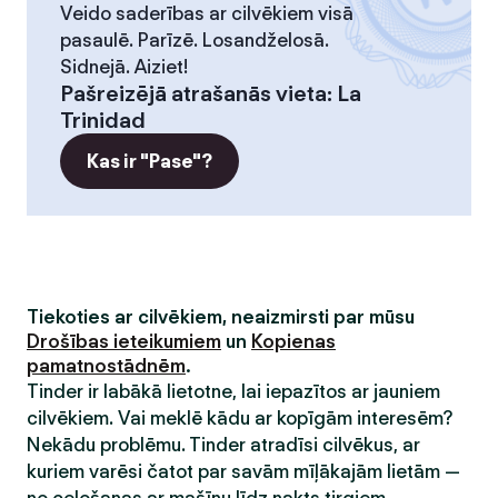
Veido saderības ar cilvēkiem visā
pasaulē. Parīzē. Losandželosā.
Sidnejā. Aiziet!
Pašreizējā atrašanās vieta
:
La
Trinidad
Kas ir "Pase"?
Tiekoties ar cilvēkiem, neaizmirsti par mūsu
Drošības ieteikumiem
un
Kopienas
pamatnostādnēm
.
Tinder ir labākā lietotne, lai iepazītos ar jauniem
cilvēkiem. Vai meklē kādu ar kopīgām interesēm?
Nekādu problēmu. Tinder atradīsi cilvēkus, ar
kuriem varēsi čatot par savām mīļākajām lietām —