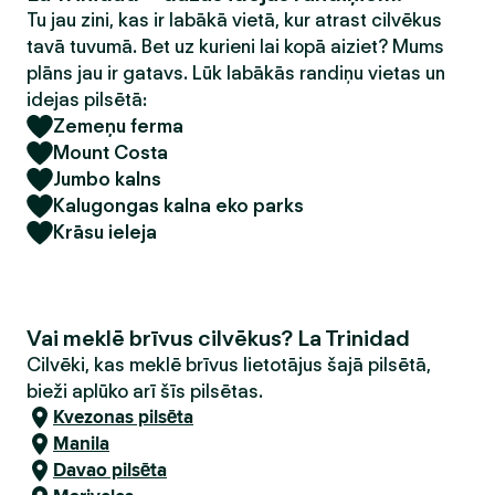
Tu jau zini, kas ir labākā vietā, kur atrast cilvēkus
tavā tuvumā. Bet uz kurieni lai kopā aiziet? Mums
plāns jau ir gatavs. Lūk labākās randiņu vietas un
idejas pilsētā:
Zemeņu ferma
Mount Costa
Jumbo kalns
Kalugongas kalna eko parks
Krāsu ieleja
Vai meklē brīvus cilvēkus? La Trinidad
Cilvēki, kas meklē brīvus lietotājus šajā pilsētā,
bieži aplūko arī šīs pilsētas.
Kvezonas pilsēta
Manila
Davao pilsēta