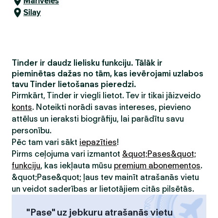
Mariveles
Silay
Tinder ir daudz lielisku funkciju. Tālāk ir
pieminētas dažas no tām, kas ievērojami uzlabos
tavu Tinder lietošanas pieredzi.
Pirmkārt, Tinder ir viegli lietot. Tev ir tikai jāizveido
konts
. Noteikti norādi savas intereses, pievieno
attēlus un ieraksti biogrāfiju, lai parādītu savu
personību.
Pēc tam vari sākt
iepazīties
!
Pirms ceļojuma vari izmantot
&quot;Pases&quot;
funkciju
, kas iekļauta mūsu
premium abonementos
.
&quot;Pase&quot; ļaus tev mainīt atrašanās vietu
un veidot saderības ar lietotājiem citās pilsētās.
"Pase" uz jebkuru atrašanās vietu