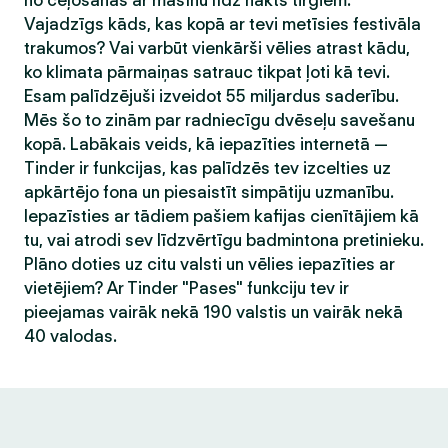
no ceļošanas ar mašīnu līdz nakts tirgiem.
Vajadzīgs kāds, kas kopā ar tevi metīsies festivāla
trakumos? Vai varbūt vienkārši vēlies atrast kādu,
ko klimata pārmaiņas satrauc tikpat ļoti kā tevi.
Esam palīdzējuši izveidot 55 miljardus saderību.
Mēs šo to zinām par radniecīgu dvēseļu savešanu
kopā. Labākais veids, kā iepazīties internetā —
Tinder ir funkcijas, kas palīdzēs tev izcelties uz
apkārtējo fona un piesaistīt simpātiju uzmanību.
Iepazīsties ar tādiem pašiem kafijas cienītājiem kā
tu, vai atrodi sev līdzvērtīgu badmintona pretinieku.
Plāno doties uz citu valsti un vēlies iepazīties ar
vietējiem? Ar Tinder "Pases" funkciju tev ir
pieejamas vairāk nekā 190 valstis un vairāk nekā
40 valodas.