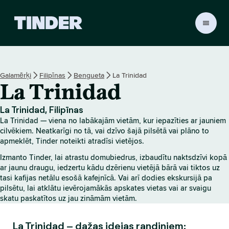
T
i
n
d
e
Galamērķi
Filipīnas
Bengueta
La Trinidad
r
La Trinidad
s
ā
k
La Trinidad, Filipīnas
u
La Trinidad — viena no labākajām vietām, kur iepazīties ar jauniem
m
cilvēkiem. Neatkarīgi no tā, vai dzīvo šajā pilsētā vai plāno to
l
apmeklēt, Tinder noteikti atradīsi vietējos.
a
Izmanto Tinder, lai atrastu domubiedrus, izbaudītu naktsdzīvi kopā
p
ar jaunu draugu, iedzertu kādu dzērienu vietējā bārā vai tiktos uz
a
tasi kafijas netālu esošā kafejnīcā. Vai arī dodies ekskursijā pa
pilsētu, lai atklātu ievērojamākās apskates vietas vai ar svaigu
skatu paskatītos uz jau zināmām vietām.
La Trinidad – dažas idejas randiņiem: