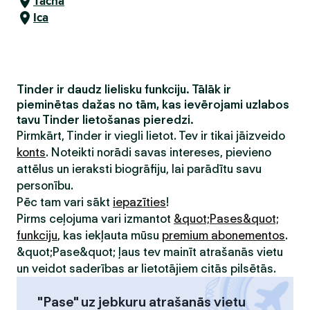
Tacna
Ica
Tinder ir daudz lielisku funkciju. Tālāk ir
pieminētas dažas no tām, kas ievērojami uzlabos
tavu Tinder lietošanas pieredzi.
Pirmkārt, Tinder ir viegli lietot. Tev ir tikai jāizveido
konts
. Noteikti norādi savas intereses, pievieno
attēlus un ieraksti biogrāfiju, lai parādītu savu
personību.
Pēc tam vari sākt
iepazīties
!
Pirms ceļojuma vari izmantot
&quot;Pases&quot;
funkciju
, kas iekļauta mūsu
premium abonementos
.
&quot;Pase&quot; ļaus tev mainīt atrašanās vietu
un veidot saderības ar lietotājiem citās pilsētās.
"Pase" uz jebkuru atrašanās vietu