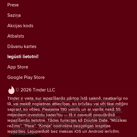
Prese
Saziņa
Akcijas kods
Atbalsts
Dāvanu kartes
Iegūsti lietotni!
App Store
Google Play Store
© 2026 Tinder LLC
Tinder ir vieta, kur iepazīšanās pārtop īstā saiknē, neatkarīgi no
Mums ir svarīgs tavs privātums. Mēs un mūsu partneri
tā, vai meklē nopietnas attiecības, ko brīvāku vai vēl tikai mēģini
izmantojam izsekotājus, lai analizētu mūsu tīmekļa vietnes
saprast, ko vēlies. Pieejama 190 valstīs un ar vairāk nekā 55
auditoriju un sniegtu tev piedāvājumus, kā arī, lai uzlabotu
miljardiem izveidotu saderību — tā ir pasaulē populārākā
Tinder mārketinga darbību efektivitāti.
Vairāk informācijas
iepazīšanās lietotne. Tādas funkcijas kā Double Date, "Mūzikas
par sīkfailiem un mūsu izmantotajiem pakalpojumu
režīms", "Pase", "Ķīmija" nodrošina bezgalīgas iespējas
sniedzējiem.
Jebkurā brīdī vari atsaukt piekrišanu
iepazīties. Lejupielādē bez maksas iOS un Android ierīcēm.
iestatījumos.