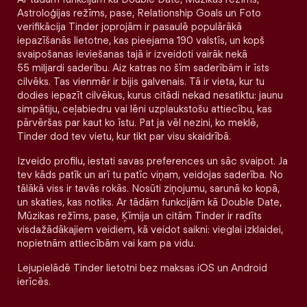
Astroloģijas režīms, pase, Relationship Goals un Foto
verifikācija Tinder joprojām ir pasaulē populārākā
iepazīšanās lietotne, kas pieejama 190 valstīs, un kopš
svaipošanas ieviešanas tajā ir izveidoti vairāk nekā
55 miljardi saderību. Aiz katras no šīm saderībām ir īsts
cilvēks. Tas vienmēr ir bijis galvenais. Tā ir vieta, kur tu
dodies iepazīt cilvēkus, kurus citādi nekad nesatiktu: jaunu
simpātiju, ceļabiedru vai lēni uzplaukstošu attiecību, kas
pārvēršas par kaut ko īstu. Pat ja vēl nezini, ko meklē,
Tinder dod tev vietu, kur tikt par visu skaidrībā.
Izveido profilu, iestati savas preferences un sāc svaipot. Ja
tev kāds patīk un arī tu patīc viņam, veidojas saderība. No
tālākā viss ir tavās rokās. Nosūti ziņojumu, sarunā ko kopā,
un skaties, kas notiks. Ar tādām funkcijām kā Double Date,
Mūzikas režīms, pase, Ķīmija un citām Tinder ir radīts
visdažādākajiem veidiem, kā veidot saikni: vieglai izklaidei,
nopietnām attiecībām vai kam pa vidu.
Lejupielādē Tinder lietotni bez maksas iOS un Android
ierīcēs.