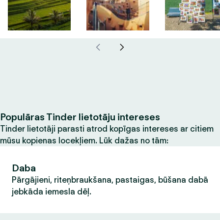
Populāras Tinder lietotāju intereses
Tinder lietotāji parasti atrod kopīgas intereses ar citiem
mūsu kopienas locekļiem. Lūk dažas no tām:
Daba
Pārgājieni, riteņbraukšana, pastaigas, būšana dabā
jebkāda iemesla dēļ.