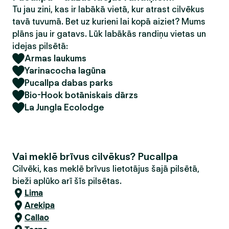
Tu jau zini, kas ir labākā vietā, kur atrast cilvēkus
tavā tuvumā. Bet uz kurieni lai kopā aiziet? Mums
plāns jau ir gatavs. Lūk labākās randiņu vietas un
idejas pilsētā:
Armas laukums
Yarinacocha lagūna
Pucallpa dabas parks
Bio-Hook botāniskais dārzs
La Jungla Ecolodge
Vai meklē brīvus cilvēkus? Pucallpa
Cilvēki, kas meklē brīvus lietotājus šajā pilsētā,
bieži aplūko arī šīs pilsētas.
Lima
Arekipa
Callao