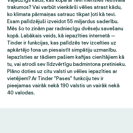
Vajadzīgs kāds, kas kopā ar tevi metīsies festivāla
trakumos? Vai varbūt vienkārši vēlies atrast kādu,
ko klimata pārmaiņas satrauc tikpat ļoti kā tevi.
Esam palīdzējuši izveidot 55 miljardus saderību.
Mēs šo to zinām par radniecīgu dvēseļu savešanu
kopā. Labākais veids, kā iepazīties internetā —
Tinder ir funkcijas, kas palīdzēs tev izcelties uz
apkārtējo fona un piesaistīt simpātiju uzmanību.
Iepazīsties ar tādiem pašiem kafijas cienītājiem kā
tu, vai atrodi sev līdzvērtīgu badmintona pretinieku.
Plāno doties uz citu valsti un vēlies iepazīties ar
vietējiem? Ar Tinder "Pases" funkciju tev ir
pieejamas vairāk nekā 190 valstis un vairāk nekā
40 valodas.