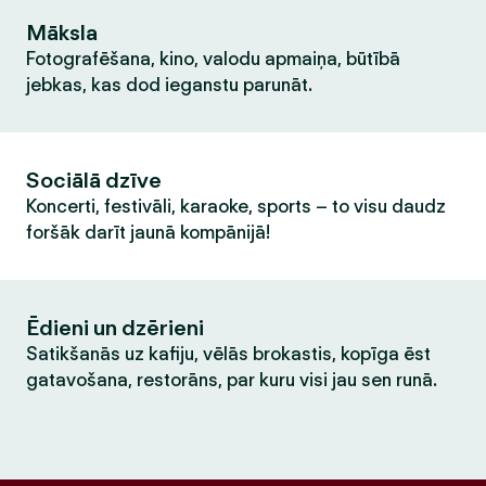
Māksla
Fotografēšana, kino, valodu apmaiņa, būtībā
jebkas, kas dod ieganstu parunāt.
Sociālā dzīve
Koncerti, festivāli, karaoke, sports – to visu daudz
foršāk darīt jaunā kompānijā!
Ēdieni un dzērieni
Satikšanās uz kafiju, vēlās brokastis, kopīga ēst
gatavošana, restorāns, par kuru visi jau sen runā.