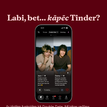
Labi, bet…
kāpēc
Tinder?
Ar tādām funkcijām kā Double Date, Mūzikas režīms,