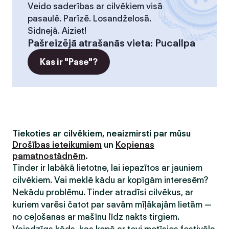
Veido saderības ar cilvēkiem visā
pasaulē. Parīzē. Losandželosā.
Sidnejā. Aiziet!
Pašreizējā atrašanās vieta
:
Pucallpa
Kas ir "Pase"?
Tiekoties ar cilvēkiem, neaizmirsti par mūsu
Drošības ieteikumiem
un
Kopienas
pamatnostādnēm
.
Tinder ir labākā lietotne, lai iepazītos ar jauniem
cilvēkiem. Vai meklē kādu ar kopīgām interesēm?
Nekādu problēmu. Tinder atradīsi cilvēkus, ar
kuriem varēsi čatot par savām mīļākajām lietām —
no ceļošanas ar mašīnu līdz nakts tirgiem.