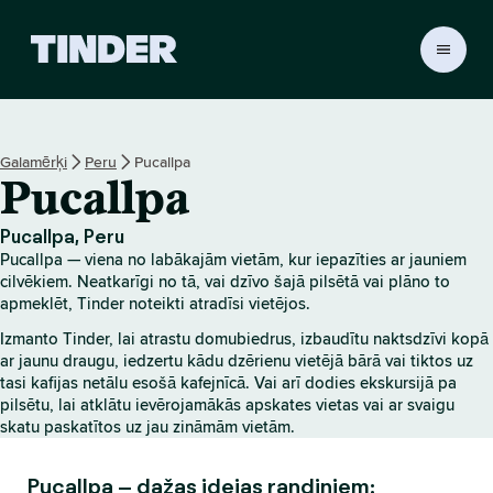
T
i
n
d
e
Galamērķi
Peru
Pucallpa
r
Pucallpa
s
ā
k
Pucallpa, Peru
u
Pucallpa — viena no labākajām vietām, kur iepazīties ar jauniem
m
cilvēkiem. Neatkarīgi no tā, vai dzīvo šajā pilsētā vai plāno to
l
apmeklēt, Tinder noteikti atradīsi vietējos.
a
Izmanto Tinder, lai atrastu domubiedrus, izbaudītu naktsdzīvi kopā
p
ar jaunu draugu, iedzertu kādu dzērienu vietējā bārā vai tiktos uz
a
tasi kafijas netālu esošā kafejnīcā. Vai arī dodies ekskursijā pa
pilsētu, lai atklātu ievērojamākās apskates vietas vai ar svaigu
skatu paskatītos uz jau zināmām vietām.
Pucallpa – dažas idejas randiņiem: