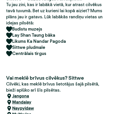
Tu jau zini, kas ir labākā vietā, kur atrast cilvēkus
tavā tuvumā. Bet uz kurieni lai kopā aiziet? Mums
plāns jau ir gatavs. Lūk labākās randiņu vietas un
idejas pilsētā:
Budistu muzejs
Lay Shan Taung bāka
Likums Ka Nandar Pagoda
Sittwe pludmale
Centrālais tirgus
Vai meklē brīvus cilvēkus? Sittwe
Cilvēki, kas meklē brīvus lietotājus šajā pilsētā,
bieži aplūko arī šīs pilsētas.
Jangona
Mandalay
Naypyidaw