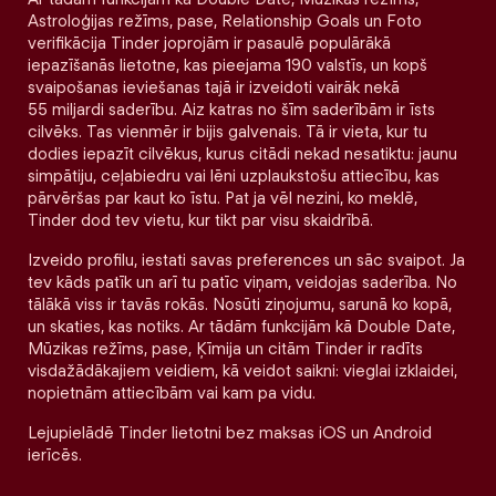
Astroloģijas režīms, pase, Relationship Goals un Foto
verifikācija Tinder joprojām ir pasaulē populārākā
iepazīšanās lietotne, kas pieejama 190 valstīs, un kopš
svaipošanas ieviešanas tajā ir izveidoti vairāk nekā
55 miljardi saderību. Aiz katras no šīm saderībām ir īsts
cilvēks. Tas vienmēr ir bijis galvenais. Tā ir vieta, kur tu
dodies iepazīt cilvēkus, kurus citādi nekad nesatiktu: jaunu
simpātiju, ceļabiedru vai lēni uzplaukstošu attiecību, kas
pārvēršas par kaut ko īstu. Pat ja vēl nezini, ko meklē,
Tinder dod tev vietu, kur tikt par visu skaidrībā.
Izveido profilu, iestati savas preferences un sāc svaipot. Ja
tev kāds patīk un arī tu patīc viņam, veidojas saderība. No
tālākā viss ir tavās rokās. Nosūti ziņojumu, sarunā ko kopā,
un skaties, kas notiks. Ar tādām funkcijām kā Double Date,
Mūzikas režīms, pase, Ķīmija un citām Tinder ir radīts
visdažādākajiem veidiem, kā veidot saikni: vieglai izklaidei,
nopietnām attiecībām vai kam pa vidu.
Lejupielādē Tinder lietotni bez maksas iOS un Android
ierīcēs.