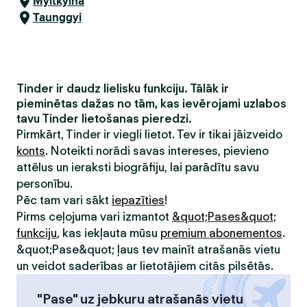
Myitkyina
Taunggyi
Tinder ir daudz lielisku funkciju. Tālāk ir
pieminētas dažas no tām, kas ievērojami uzlabos
tavu Tinder lietošanas pieredzi.
Pirmkārt, Tinder ir viegli lietot. Tev ir tikai jāizveido
konts
. Noteikti norādi savas intereses, pievieno
attēlus un ieraksti biogrāfiju, lai parādītu savu
personību.
Pēc tam vari sākt
iepazīties
!
Pirms ceļojuma vari izmantot
&quot;Pases&quot;
funkciju
, kas iekļauta mūsu
premium abonementos
.
&quot;Pase&quot; ļaus tev mainīt atrašanās vietu
un veidot saderības ar lietotājiem citās pilsētās.
"Pase" uz jebkuru atrašanās vietu