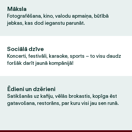
Māksla
Fotografēšana, kino, valodu apmaiņa, būtībā
jebkas, kas dod ieganstu parunāt.
Sociālā dzīve
Koncerti, festivāli, karaoke, sports – to visu daudz
foršāk darīt jaunā kompānijā!
Ēdieni un dzērieni
Satikšanās uz kafiju, vēlās brokastis, kopīga ēst
gatavošana, restorāns, par kuru visi jau sen runā.