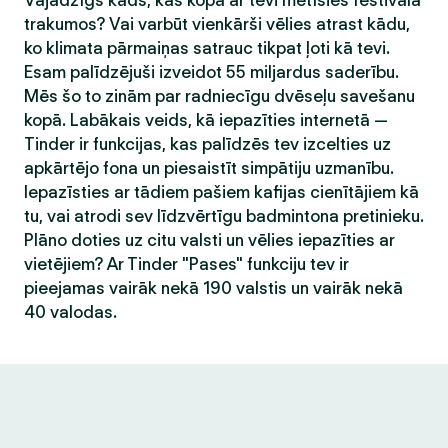
Vajadzīgs kāds, kas kopā ar tevi metīsies festivāla
trakumos? Vai varbūt vienkārši vēlies atrast kādu,
ko klimata pārmaiņas satrauc tikpat ļoti kā tevi.
Esam palīdzējuši izveidot 55 miljardus saderību.
Mēs šo to zinām par radniecīgu dvēseļu savešanu
kopā. Labākais veids, kā iepazīties internetā —
Tinder ir funkcijas, kas palīdzēs tev izcelties uz
apkārtējo fona un piesaistīt simpātiju uzmanību.
Iepazīsties ar tādiem pašiem kafijas cienītājiem kā
tu, vai atrodi sev līdzvērtīgu badmintona pretinieku.
Plāno doties uz citu valsti un vēlies iepazīties ar
vietējiem? Ar Tinder "Pases" funkciju tev ir
pieejamas vairāk nekā 190 valstis un vairāk nekā
40 valodas.