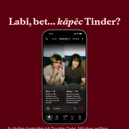
Labi, bet…
kāpēc
Tinder?
Ar tādām funkcijām kā Double Date, Mūzikas režīms,