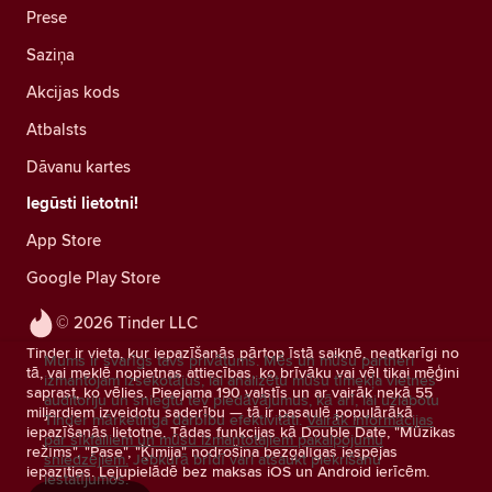
Prese
Saziņa
Akcijas kods
Atbalsts
Dāvanu kartes
Iegūsti lietotni!
App Store
Google Play Store
© 2026 Tinder LLC
Tinder ir vieta, kur iepazīšanās pārtop īstā saiknē, neatkarīgi no
Mums ir svarīgs tavs privātums. Mēs un mūsu partneri
tā, vai meklē nopietnas attiecības, ko brīvāku vai vēl tikai mēģini
izmantojam izsekotājus, lai analizētu mūsu tīmekļa vietnes
saprast, ko vēlies. Pieejama 190 valstīs un ar vairāk nekā 55
auditoriju un sniegtu tev piedāvājumus, kā arī, lai uzlabotu
miljardiem izveidotu saderību — tā ir pasaulē populārākā
Tinder mārketinga darbību efektivitāti.
Vairāk informācijas
iepazīšanās lietotne. Tādas funkcijas kā Double Date, "Mūzikas
par sīkfailiem un mūsu izmantotajiem pakalpojumu
režīms", "Pase", "Ķīmija" nodrošina bezgalīgas iespējas
sniedzējiem.
Jebkurā brīdī vari atsaukt piekrišanu
iepazīties. Lejupielādē bez maksas iOS un Android ierīcēm.
iestatījumos.