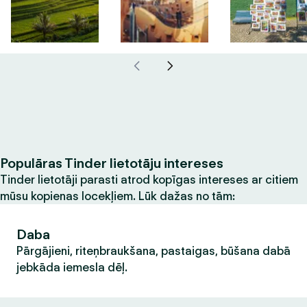
Populāras Tinder lietotāju intereses
Tinder lietotāji parasti atrod kopīgas intereses ar citiem
mūsu kopienas locekļiem. Lūk dažas no tām:
Daba
Pārgājieni, riteņbraukšana, pastaigas, būšana dabā
jebkāda iemesla dēļ.