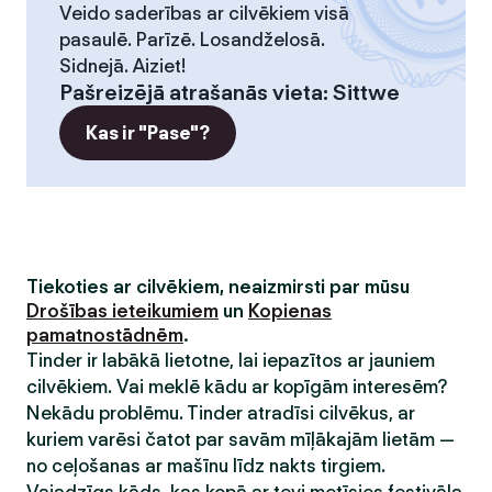
Veido saderības ar cilvēkiem visā
pasaulē. Parīzē. Losandželosā.
Sidnejā. Aiziet!
Pašreizējā atrašanās vieta
:
Sittwe
Kas ir "Pase"?
Tiekoties ar cilvēkiem, neaizmirsti par mūsu
Drošības ieteikumiem
un
Kopienas
pamatnostādnēm
.
Tinder ir labākā lietotne, lai iepazītos ar jauniem
cilvēkiem. Vai meklē kādu ar kopīgām interesēm?
Nekādu problēmu. Tinder atradīsi cilvēkus, ar
kuriem varēsi čatot par savām mīļākajām lietām —
no ceļošanas ar mašīnu līdz nakts tirgiem.