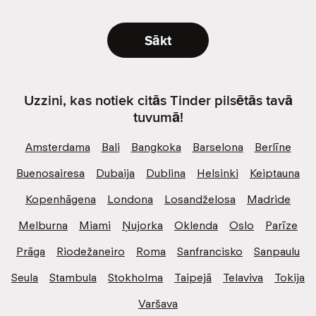
Sākt
Uzzini, kas notiek citās Tinder pilsētās tavā
tuvumā!
Amsterdama
Bali
Bangkoka
Barselona
Berlīne
Buenosairesa
Dubaija
Dublina
Helsinki
Keiptauna
Kopenhāgena
Londona
Losandželosa
Madride
Melburna
Miami
Ņujorka
Oklenda
Oslo
Parīze
Prāga
Riodežaneiro
Roma
Sanfrancisko
Sanpaulu
Seula
Stambula
Stokholma
Taipejā
Telaviva
Tokija
Varšava