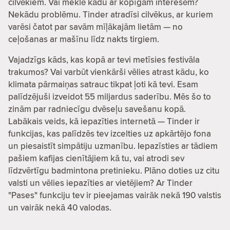
cilvēkiem. Vai meklē kādu ar kopīgām interesēm?
Nekādu problēmu. Tinder atradīsi cilvēkus, ar kuriem
varēsi čatot par savām mīļākajām lietām — no
ceļošanas ar mašīnu līdz nakts tirgiem.
Vajadzīgs kāds, kas kopā ar tevi metīsies festivāla
trakumos? Vai varbūt vienkārši vēlies atrast kādu, ko
klimata pārmaiņas satrauc tikpat ļoti kā tevi. Esam
palīdzējuši izveidot 55 miljardus saderību. Mēs šo to
zinām par radniecīgu dvēseļu savešanu kopā.
Labākais veids, kā iepazīties internetā — Tinder ir
funkcijas, kas palīdzēs tev izcelties uz apkārtējo fona
un piesaistīt simpātiju uzmanību. Iepazīsties ar tādiem
pašiem kafijas cienītājiem kā tu, vai atrodi sev
līdzvērtīgu badmintona pretinieku. Plāno doties uz citu
valsti un vēlies iepazīties ar vietējiem? Ar Tinder
"Pases" funkciju tev ir pieejamas vairāk nekā 190 valstis
un vairāk nekā 40 valodas.