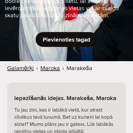
dodies ekskursijā pa pilsētu, lai atklātu
ievērojamākās apskates vietas vai ar svaigu
skatu paskatītos uz jau zināmām vietām.
Pievienoties tagad
Galamērķi
›
Maroka
›
Marakeša
Iepazīšanās idejas. Marakeša, Maroka
Tu jau zini, kas ir labākā vietā, kur atrast
cilvēkus tavā tuvumā. Bet uz kurieni lai kopā
aiziet? Mums plāns jau ir gatavs. Lūk labākās
randiņu vietas un idejas pilsētā: