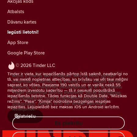
Akcijas kods
Atbalsts
Dāvanu kartes
Iegūsti lietotni!
App Store
Google Play Store
© 2026 Tinder LLC
Tinder ir vieta, kur iepazīšanās pārtop īstā saiknē, neatkarīgi no
Mums ir svarīgs tavs privātums. Mēs un mūsu partneri
tā, vai meklē nopietnas attiecības, ko brīvāku vai vēl tikai mēģini
izmantojam izsekotājus, lai analizētu mūsu tīmekļa vietnes
saprast, ko vēlies. Pieejama 190 valstīs un ar vairāk nekā 55
auditoriju un sniegtu tev piedāvājumus, kā arī, lai uzlabotu
miljardiem izveidotu saderību — tā ir pasaulē populārākā
Tinder mārketinga darbību efektivitāti.
Vairāk informācijas
iepazīšanās lietotne. Tādas funkcijas kā Double Date, "Mūzikas
par sīkfailiem un mūsu izmantotajiem pakalpojumu
režīms", "Pase", "Ķīmija" nodrošina bezgalīgas iespējas
sniedzējiem.
Jebkurā brīdī vari atsaukt piekrišanu
iepazīties. Lejupielādē bez maksas iOS un Android ierīcēm.
iestatījumos.
latviešu
Es piekrītu