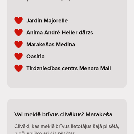
Jardin Majorelle
Anima André Heller dārzs
Marakešas Medina
Oasiria
Tirdzniecības centrs Menara Mall
Vai meklē brīvus cilvēkus? Marakeša
Cilvēki, kas meklē brīvus lietotājus šajā pilsētā,
bieži aplūko arī šīs pilsētas.