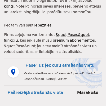
Pirmkārt, Tinder ir viegli lietot. Tev ir tikai jāizveido
konts
. Noteikti norādi savas intereses, pievieno attēlus
un ieraksti biogrāfiju, lai parādītu savu personību.
Pēc tam vari sākt
iepazīties
!
Pirms ceļojuma vari izmantot
&quot;Pases&quot;
funkciju
, kas iekļauta mūsu
premium abonementos
.
&quot;Pase&quot; ļaus tev mainīt atrašanās vietu un
veidot saderības ar lietotājiem citās pilsētās.
"Pase" uz jebkuru atrašanās vietu
Veido saderības ar cilvēkiem visā pasaulē. Parīzē.
Losandželosā. Sidnejā. Aiziet!
Pašreizējā atrašanās vieta
Marakeša