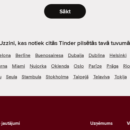
Sākt
Uzzini, kas notiek citās Tinder pilsētās tavā tuvumā
elona
Berlīne
Buenosairesa
Dubaija
Dublina
Helsinki
rna
Miami
Ņujorka
Oklenda
Oslo
Parīze
Prāga
Ri
u
Seula
Stambula
Stokholma
Taipejā
Telaviva
Tokija
e jautājumi
Uzņēmums
V