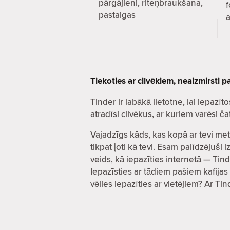
pārgājieni, riteņbraukšana,
f
pastaigas
a
Tiekoties ar cilvēkiem, neaizmirsti 
Tinder ir labākā lietotne, lai iepa
atradīsi cilvēkus, ar kuriem varēsi 
Vajadzīgs kāds, kas kopā ar tevi met
tikpat ļoti kā tevi. Esam palīdzējuš
veids, kā iepazīties internetā — Tind
Iepazīsties ar tādiem pašiem kafijas 
vēlies iepazīties ar vietējiem? Ar Ti