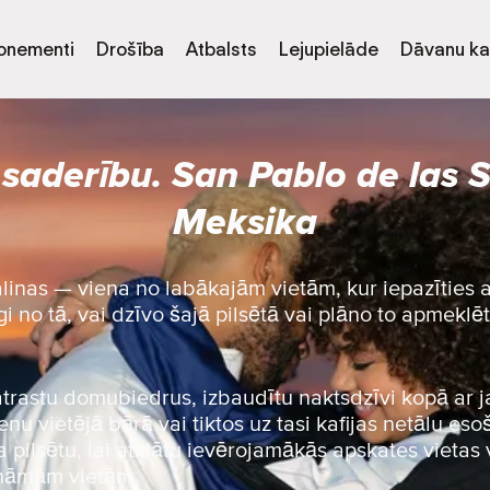
onementi
Drošība
Atbalsts
Lejupielāde
Dāvanu ka
 saderību. San Pablo de las S
Meksika
linas — viena no labākajām vietām, kur iepazīties 
i no tā, vai dzīvo šajā pilsētā vai plāno to apmeklēt
 atrastu domubiedrus, izbaudītu naktsdzīvi kopā ar 
nu vietējā bārā vai tiktos uz tasi kafijas netālu esoš
 pilsētu, lai atklātu ievērojamākās apskates vietas 
ināmām vietām.