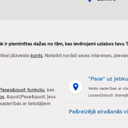
lāk ir pieminētas dažas no tām, kas ievērojami uzlabos tavu T
r tikai jāizveido
konts
. Noteikti norādi savas intereses, pievien
"Pase" uz jebku
Veido saderības ar cil
Pases&quot; funkciju
, kas
Losandželosā. Sidnejā.
os
. &quot;Pase&quot; ļaus
 saderības ar lietotājiem
Pašreizējā atrašanās v