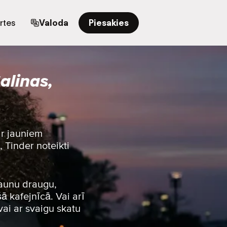
rtes
Valoda
Piesakies
alinas,
ar jauniem
, Tinder noteikti
jaunu draugu,
ā kafejnīcā. Vai arī
vai ar svaigu skatu