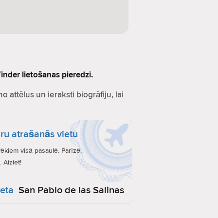
inder lietošanas pieredzi.
o attēlus un ieraksti biogrāfiju, lai
ru atrašanās vietu
vēkiem visā pasaulē. Parīzē.
 Aiziet!
ieta
San Pablo de las Salinas