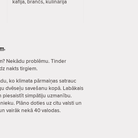
kafija, brančs, kulinārija
ēm
.
esēm? Nekādu problēmu. Tinder
dz nakts tirgiem.
kādu, ko klimata pārmaiņas satrauc
ecīgu dvēseļu savešanu kopā. Labākais
un piesaistīt simpātiju uzmanību.
nieku. Plāno doties uz citu valsti un
s un vairāk nekā 40 valodas.