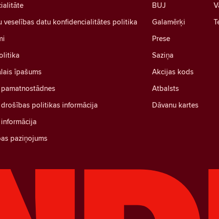
ialitāte
BUJ
V
u veselības datu konfidencialitātes politika
Galamērķi
T
mi
Prese
olitika
Saziņa
ālais īpašums
Akcijas kods
 pamatnostādnes
Atbalsts
drošības politikas informācija
Dāvanu kartes
informācija
bas paziņojums