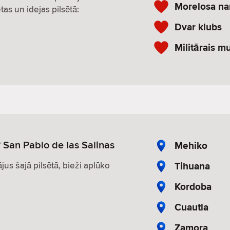
Morelosa n
tas un idejas pilsētā:
Dvar klubs
Militārais m
 San Pablo de las Salinas
Mehiko
Tihuana
ājus šajā pilsētā, bieži aplūko
Kordoba
Cuautla
Zamora