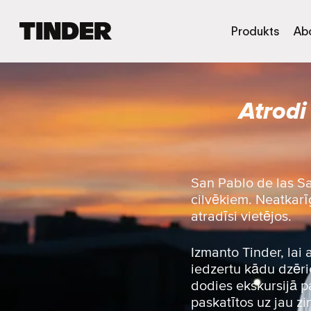
T
Produkts
Ab
i
n
d
e
Atrodi
r
s
ā
k
u
m
San Pablo de las Sa
l
cilvēkiem. Neatkarīg
a
atradīsi vietējos.
p
a
Izmanto Tinder, lai
iedzertu kādu dzērie
dodies ekskursijā pa
paskatītos uz jau z