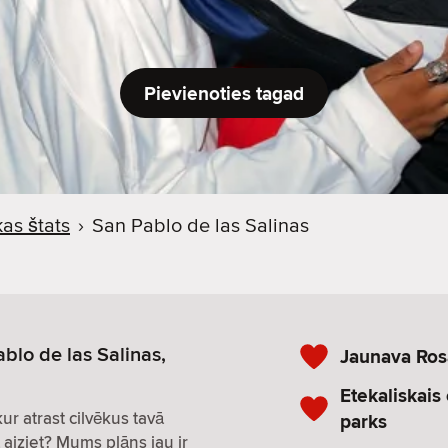
Pievienoties tagad
as štats
›
San Pablo de las Salinas
blo de las Salinas,
Jaunava Ros
Etekaliskais
 kur atrast cilvēkus tavā
parks
 aiziet? Mums plāns jau ir