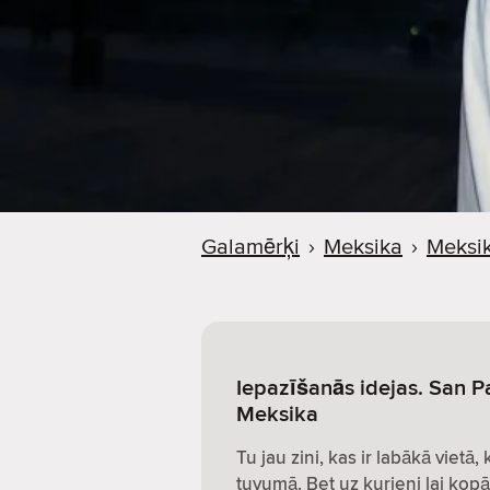
Galamērķi
›
Meksika
›
Meksik
Iepazīšanās idejas. San Pa
Meksika
Tu jau zini, kas ir labākā vietā,
tuvumā. Bet uz kurieni lai kopā