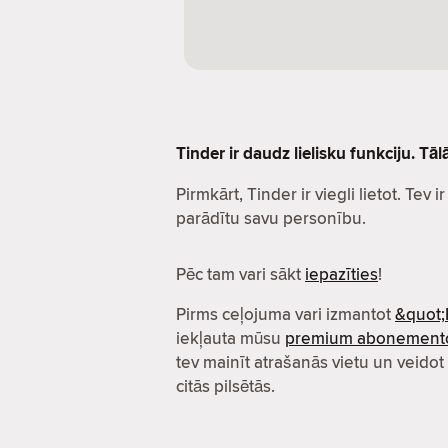
Tinder ir daudz lielisku funkciju. Tā
Pirmkārt, Tinder ir viegli lietot. Tev i
parādītu savu personību.
Pēc tam vari sākt
iepazīties
!
Pirms ceļojuma vari izmantot
&quot;
iekļauta mūsu
premium abonement
tev mainīt atrašanās vietu un veidot
citās pilsētās.