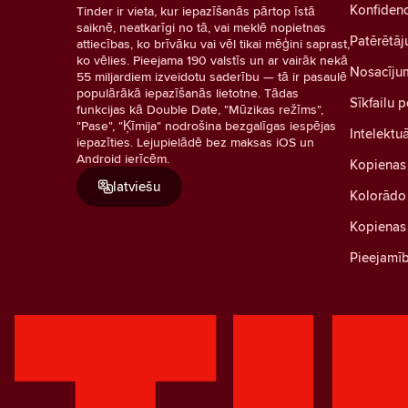
Konfidenc
Tinder ir vieta, kur iepazīšanās pārtop īstā
saiknē, neatkarīgi no tā, vai meklē nopietnas
Patērētāj
attiecības, ko brīvāku vai vēl tikai mēģini saprast,
ko vēlies. Pieejama 190 valstīs un ar vairāk nekā
Nosacīju
55 miljardiem izveidotu saderību — tā ir pasaulē
populārākā iepazīšanās lietotne. Tādas
Sīkfailu p
funkcijas kā Double Date, "Mūzikas režīms",
"Pase", "Ķīmija" nodrošina bezgalīgas iespējas
Intelektu
iepazīties. Lejupielādē bez maksas iOS un
Android ierīcēm.
Kopienas
latviešu
Kolorādo 
Kopienas 
Pieejamī