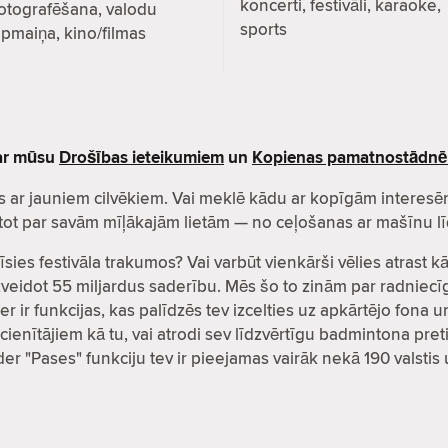
koncerti, festivāli, karaoke,
otografēšana, valodu
sports
pmaiņa, kino/filmas
par mūsu
Drošības ieteikumiem
un
Kopienas pamatnostādn
zītos ar jauniem cilvēkiem. Vai meklē kādu ar kopīgām inter
čatot par savām mīļākajām lietām — no ceļošanas ar mašīnu lī
īsies festivāla trakumos? Vai varbūt vienkārši vēlies atrast 
i izveidot 55 miljardus saderību. Mēs šo to zinām par radni
er ir funkcijas, kas palīdzēs tev izcelties uz apkārtējo fona 
cienītājiem kā tu, vai atrodi sev līdzvērtīgu badmintona preti
nder "Pases" funkciju tev ir pieejamas vairāk nekā 190 valsti