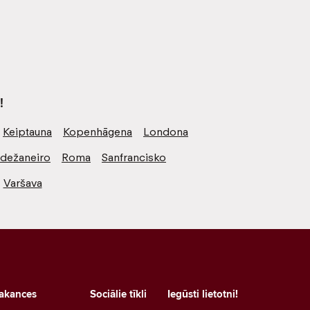
!
Keiptauna
Kopenhāgena
Londona
odežaneiro
Roma
Sanfrancisko
Varšava
akances
Sociālie tīkli
Iegūsti lietotni!