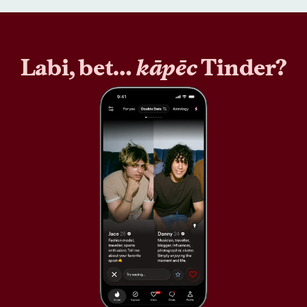
Labi, bet…
kāpēc
Tinder?