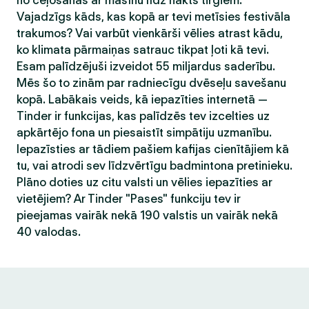
no ceļošanas ar mašīnu līdz nakts tirgiem.
Vajadzīgs kāds, kas kopā ar tevi metīsies festivāla
trakumos? Vai varbūt vienkārši vēlies atrast kādu,
ko klimata pārmaiņas satrauc tikpat ļoti kā tevi.
Esam palīdzējuši izveidot 55 miljardus saderību.
Mēs šo to zinām par radniecīgu dvēseļu savešanu
kopā. Labākais veids, kā iepazīties internetā —
Tinder ir funkcijas, kas palīdzēs tev izcelties uz
apkārtējo fona un piesaistīt simpātiju uzmanību.
Iepazīsties ar tādiem pašiem kafijas cienītājiem kā
tu, vai atrodi sev līdzvērtīgu badmintona pretinieku.
Plāno doties uz citu valsti un vēlies iepazīties ar
vietējiem? Ar Tinder "Pases" funkciju tev ir
pieejamas vairāk nekā 190 valstis un vairāk nekā
40 valodas.