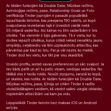
Ar tādām funkcijām kā Double Date, Mūzikas režīms,
Astroloģijas režīms, pase, Relationship Goals un Foto
verifikācija Tinder joprojām ir pasaulē populārākā
iepazīšanās lietotne, kas pieejama 190 valstīs, un kopš
svaipošanas ieviešanas tajā ir izveidoti vairāk nekā
55 miljardi saderību. Aiz katras no šīm saderībām ir īsts
cilvēks. Tas vienmēr ir bijis galvenais. Tā ir vieta, kur tu
dodies iepazīt cilvēkus, kurus citādi nekad nesatiktu: jaunu
simpātiju, ceļabiedru vai lēni uzplaukstošu attiecību, kas
pārvēršas par kaut ko īstu. Pat ja vēl nezini, ko meklē,
Tinder dod tev vietu, kur tikt par visu skaidrībā.
Izveido profilu, iestati savas preferences un sāc svaipot. Ja
tev kāds patīk un arī tu patīc viņam, veidojas saderība. No
tālākā viss ir tavās rokās. Nosūti ziņojumu, sarunā ko kopā,
un skaties, kas notiks. Ar tādām funkcijām kā Double Date,
Mūzikas režīms, pase, Ķīmija un citām Tinder ir radīts
visdažādākajiem veidiem, kā veidot saikni: vieglai izklaidei,
nopietnām attiecībām vai kam pa vidu.
Lejupielādē Tinder lietotni bez maksas iOS un Android
ierīcēs.