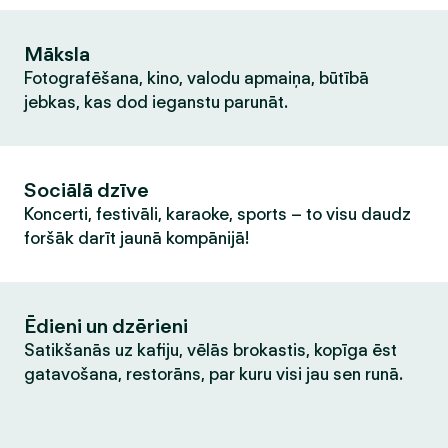
Māksla
Fotografēšana, kino, valodu apmaiņa, būtībā
jebkas, kas dod ieganstu parunāt.
Sociālā dzīve
Koncerti, festivāli, karaoke, sports – to visu daudz
foršāk darīt jaunā kompānijā!
Ēdieni un dzērieni
Satikšanās uz kafiju, vēlās brokastis, kopīga ēst
gatavošana, restorāns, par kuru visi jau sen runā.