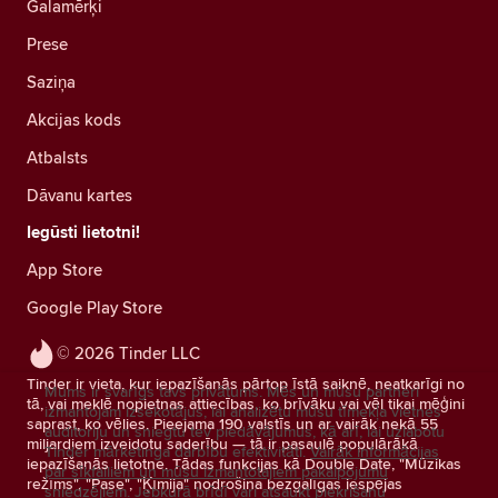
Galamērķi
Prese
Saziņa
Akcijas kods
Atbalsts
Dāvanu kartes
Iegūsti lietotni!
App Store
Google Play Store
© 2026 Tinder LLC
Tinder ir vieta, kur iepazīšanās pārtop īstā saiknē, neatkarīgi no
Mums ir svarīgs tavs privātums. Mēs un mūsu partneri
tā, vai meklē nopietnas attiecības, ko brīvāku vai vēl tikai mēģini
izmantojam izsekotājus, lai analizētu mūsu tīmekļa vietnes
saprast, ko vēlies. Pieejama 190 valstīs un ar vairāk nekā 55
auditoriju un sniegtu tev piedāvājumus, kā arī, lai uzlabotu
miljardiem izveidotu saderību — tā ir pasaulē populārākā
Tinder mārketinga darbību efektivitāti.
Vairāk informācijas
iepazīšanās lietotne. Tādas funkcijas kā Double Date, "Mūzikas
par sīkfailiem un mūsu izmantotajiem pakalpojumu
režīms", "Pase", "Ķīmija" nodrošina bezgalīgas iespējas
sniedzējiem.
Jebkurā brīdī vari atsaukt piekrišanu