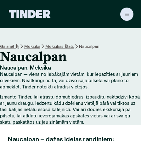
T
i
n
d
e
Galamērķi
Meksika
Meksikas štats
Naucalpan
r
Naucalpan
s
ā
k
Naucalpan, Meksika
u
Naucalpan — viena no labākajām vietām, kur iepazīties ar jauniem
m
cilvēkiem. Neatkarīgi no tā, vai dzīvo šajā pilsētā vai plāno to
l
apmeklēt, Tinder noteikti atradīsi vietējos.
a
Izmanto Tinder, lai atrastu domubiedrus, izbaudītu naktsdzīvi kopā
p
ar jaunu draugu, iedzertu kādu dzērienu vietējā bārā vai tiktos uz
a
tasi kafijas netālu esošā kafejnīcā. Vai arī dodies ekskursijā pa
pilsētu, lai atklātu ievērojamākās apskates vietas vai ar svaigu
skatu paskatītos uz jau zināmām vietām.
Naucalpan – dažas idejas randiņiem: