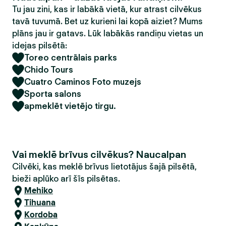
Tu jau zini, kas ir labākā vietā, kur atrast cilvēkus
tavā tuvumā. Bet uz kurieni lai kopā aiziet? Mums
plāns jau ir gatavs. Lūk labākās randiņu vietas un
idejas pilsētā:
Toreo centrālais parks
Chido Tours
Cuatro Caminos Foto muzejs
Sporta salons
apmeklēt vietējo tirgu.
Vai meklē brīvus cilvēkus? Naucalpan
Cilvēki, kas meklē brīvus lietotājus šajā pilsētā,
bieži aplūko arī šīs pilsētas.
Mehiko
Tihuana
Kordoba