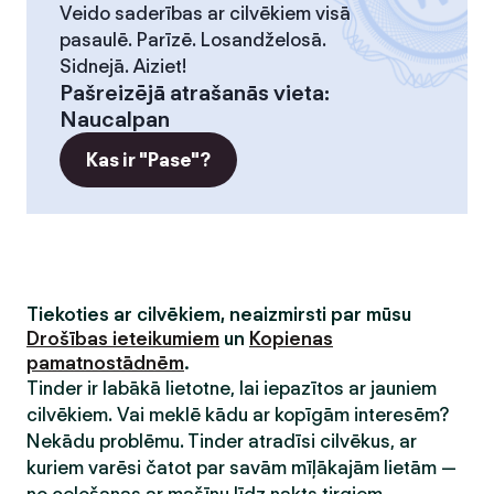
Veido saderības ar cilvēkiem visā
pasaulē. Parīzē. Losandželosā.
Sidnejā. Aiziet!
Pašreizējā atrašanās vieta
:
Naucalpan
Kas ir "Pase"?
Tiekoties ar cilvēkiem, neaizmirsti par mūsu
Drošības ieteikumiem
un
Kopienas
pamatnostādnēm
.
Tinder ir labākā lietotne, lai iepazītos ar jauniem
cilvēkiem. Vai meklē kādu ar kopīgām interesēm?
Nekādu problēmu. Tinder atradīsi cilvēkus, ar
kuriem varēsi čatot par savām mīļākajām lietām —