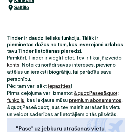
Kankūna
Saltillo
Tinder ir daudz lielisku funkciju. Tālāk ir
pieminētas dažas no tām, kas ievērojami uzlabos
tavu Tinder lietošanas pieredzi.
Pirmkārt, Tinder ir viegli lietot. Tev ir tikai jāizveido
konts
. Noteikti norādi savas intereses, pievieno
attēlus un ieraksti biogrāfiju, lai parādītu savu
personību.
Pēc tam vari sākt
iepazīties
!
Pirms ceļojuma vari izmantot
&quot;Pases&quot;
funkciju
, kas iekļauta mūsu
premium abonementos
.
&quot;Pase&quot; ļaus tev mainīt atrašanās vietu
un veidot saderības ar lietotājiem citās pilsētās.
"Pase" uz jebkuru atrašanās vietu