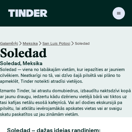
T
i
n
d
e
Galamērķi
Meksika
San Luis Potosi
Soledad
r
Soledad
s
ā
k
Soledad, Meksika
u
Soledad — viena no labākajām vietām, kur iepazīties ar jauniem
m
cilvēkiem. Neatkarīgi no tā, vai dzīvo šajā pilsētā vai plāno to
l
apmeklēt, Tinder noteikti atradīsi vietējos.
a
Izmanto Tinder, lai atrastu domubiedrus, izbaudītu naktsdzīvi kopā
p
ar jaunu draugu, iedzertu kādu dzērienu vietējā bārā vai tiktos uz
a
tasi kafijas netālu esošā kafejnīcā. Vai arī dodies ekskursijā pa
pilsētu, lai atklātu ievērojamākās apskates vietas vai ar svaigu
skatu paskatītos uz jau zināmām vietām.
Soledad – dažas idejas randiņiem: