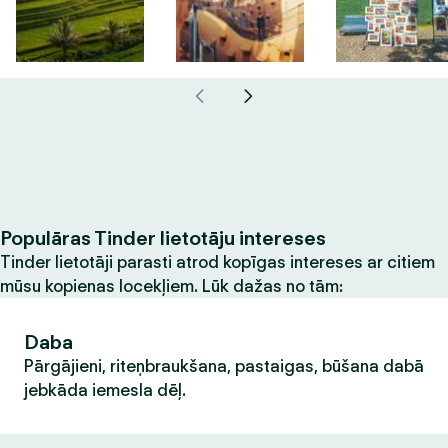
Populāras Tinder lietotāju intereses
Tinder lietotāji parasti atrod kopīgas intereses ar citiem
mūsu kopienas locekļiem. Lūk dažas no tām:
Daba
Pārgājieni, riteņbraukšana, pastaigas, būšana dabā
jebkāda iemesla dēļ.