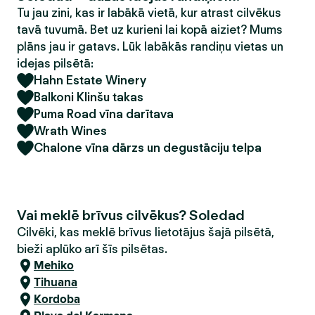
Tu jau zini, kas ir labākā vietā, kur atrast cilvēkus
tavā tuvumā. Bet uz kurieni lai kopā aiziet? Mums
plāns jau ir gatavs. Lūk labākās randiņu vietas un
idejas pilsētā:
Hahn Estate Winery
Balkoni Klinšu takas
Puma Road vīna darītava
Wrath Wines
Chalone vīna dārzs un degustāciju telpa
Vai meklē brīvus cilvēkus? Soledad
Cilvēki, kas meklē brīvus lietotājus šajā pilsētā,
bieži aplūko arī šīs pilsētas.
Mehiko
Tihuana
Kordoba