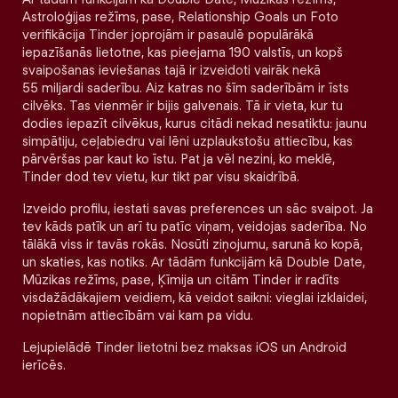
Astroloģijas režīms, pase, Relationship Goals un Foto
verifikācija Tinder joprojām ir pasaulē populārākā
iepazīšanās lietotne, kas pieejama 190 valstīs, un kopš
svaipošanas ieviešanas tajā ir izveidoti vairāk nekā
55 miljardi saderību. Aiz katras no šīm saderībām ir īsts
cilvēks. Tas vienmēr ir bijis galvenais. Tā ir vieta, kur tu
dodies iepazīt cilvēkus, kurus citādi nekad nesatiktu: jaunu
simpātiju, ceļabiedru vai lēni uzplaukstošu attiecību, kas
pārvēršas par kaut ko īstu. Pat ja vēl nezini, ko meklē,
Tinder dod tev vietu, kur tikt par visu skaidrībā.
Izveido profilu, iestati savas preferences un sāc svaipot. Ja
tev kāds patīk un arī tu patīc viņam, veidojas saderība. No
tālākā viss ir tavās rokās. Nosūti ziņojumu, sarunā ko kopā,
un skaties, kas notiks. Ar tādām funkcijām kā Double Date,
Mūzikas režīms, pase, Ķīmija un citām Tinder ir radīts
visdažādākajiem veidiem, kā veidot saikni: vieglai izklaidei,
nopietnām attiecībām vai kam pa vidu.
Lejupielādē Tinder lietotni bez maksas iOS un Android
ierīcēs.