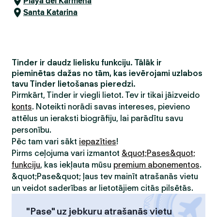
Playa del Karmena
Santa Katarina
Tinder ir daudz lielisku funkciju. Tālāk ir
pieminētas dažas no tām, kas ievērojami uzlabos
tavu Tinder lietošanas pieredzi.
Pirmkārt, Tinder ir viegli lietot. Tev ir tikai jāizveido
konts
. Noteikti norādi savas intereses, pievieno
attēlus un ieraksti biogrāfiju, lai parādītu savu
personību.
Pēc tam vari sākt
iepazīties
!
Pirms ceļojuma vari izmantot
&quot;Pases&quot;
funkciju
, kas iekļauta mūsu
premium abonementos
.
&quot;Pase&quot; ļaus tev mainīt atrašanās vietu
un veidot saderības ar lietotājiem citās pilsētās.
"Pase" uz jebkuru atrašanās vietu