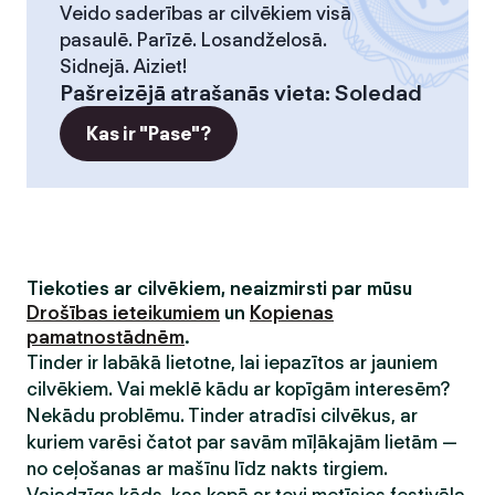
Veido saderības ar cilvēkiem visā
pasaulē. Parīzē. Losandželosā.
Sidnejā. Aiziet!
Pašreizējā atrašanās vieta
:
Soledad
Kas ir "Pase"?
Tiekoties ar cilvēkiem, neaizmirsti par mūsu
Drošības ieteikumiem
un
Kopienas
pamatnostādnēm
.
Tinder ir labākā lietotne, lai iepazītos ar jauniem
cilvēkiem. Vai meklē kādu ar kopīgām interesēm?
Nekādu problēmu. Tinder atradīsi cilvēkus, ar
kuriem varēsi čatot par savām mīļākajām lietām —
no ceļošanas ar mašīnu līdz nakts tirgiem.