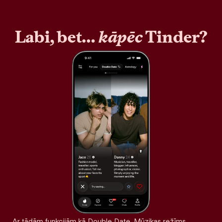
Labi, bet…
kāpēc
Tinder?
Ar tādām funkcijām kā Double Date, Mūzikas režīms,