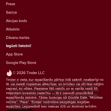
Prese
Saziņa
Akcijas kods
Atbalsts
Dāvanu kartes
Iegūsti lietotni!
App Store
Google Play Store
© 2026 Tinder LLC
Tinder ir vieta, kur iepazīšanās pārtop īstā saiknē, neatkarīgi no
Mums ir svarīgs tavs privātums. Mēs un mūsu partneri
tā, vai meklē nopietnas attiecības, ko brīvāku vai vēl tikai mēģini
izmantojam izsekotājus, lai analizētu mūsu tīmekļa vietnes
saprast, ko vēlies. Pieejama 190 valstīs un ar vairāk nekā 55
auditoriju un sniegtu tev piedāvājumus, kā arī, lai uzlabotu
miljardiem izveidotu saderību — tā ir pasaulē populārākā
Tinder mārketinga darbību efektivitāti.
Vairāk informācijas
iepazīšanās lietotne. Tādas funkcijas kā Double Date, "Mūzikas
par sīkfailiem un mūsu izmantotajiem pakalpojumu
režīms", "Pase", "Ķīmija" nodrošina bezgalīgas iespējas
sniedzējiem.
Jebkurā brīdī vari atsaukt piekrišanu
iepazīties. Lejupielādē bez maksas iOS un Android ierīcēm.
iestatījumos.