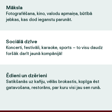
Māksla
Fotografēšana, kino, valodu apmaiņa, būtībā
jebkas, kas dod ieganstu parunāt.
Sociālā dzīve
Koncerti, festivāli, karaoke, sports – to visu daudz
foršāk darīt jaunā kompānijā!
Ēdieni un dzērieni
Satikšanās uz kafiju, vēlās brokastis, kopīga ēst
gatavošana, restorāns, par kuru visi jau sen runā.