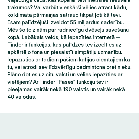
Vajadzīgs kāds, kas kopā ar tevi metīsies festivāla
trakumos? Vai varbūt vienkārši vēlies atrast kādu,
ko klimata pārmaiņas satrauc tikpat ļoti kā tevi.
Esam palīdzējuši izveidot 55 miljardus saderību.
Mēs šo to zinām par radniecīgu dvēseļu savešanu
kopā. Labākais veids, kā iepazīties internetā —
Tinder ir funkcijas, kas palīdzēs tev izcelties uz
apkārtējo fona un piesaistīt simpātiju uzmanību.
Iepazīsties ar tādiem pašiem kafijas cienītājiem kā
tu, vai atrodi sev līdzvērtīgu badmintona pretinieku.
Plāno doties uz citu valsti un vēlies iepazīties ar
vietējiem? Ar Tinder "Pases" funkciju tev ir
pieejamas vairāk nekā 190 valstis un vairāk nekā
40 valodas.