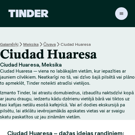
T
i
n
d
e
Galamērķi
Meksika
Čivava
Ciudad Huaresa
r
Ciudad Huaresa
s
ā
k
Ciudad Huaresa, Meksika
u
Ciudad Huaresa — viena no labākajām vietām, kur iepazīties ar
m
jauniem cilvēkiem. Neatkarīgi no tā, vai dzīvo šajā pilsētā vai plāno
l
to apmeklēt, Tinder noteikti atradīsi vietējos.
a
Izmanto Tinder, lai atrastu domubiedrus, izbaudītu naktsdzīvi kopā
p
ar jaunu draugu, iedzertu kādu dzērienu vietējā bārā vai tiktos uz
a
tasi kafijas netālu esošā kafejnīcā. Vai arī dodies ekskursijā pa
pilsētu, lai atklātu ievērojamākās apskates vietas vai ar svaigu
skatu paskatītos uz jau zināmām vietām.
Ciudad Huaresa – dažas idejas randiņiem: