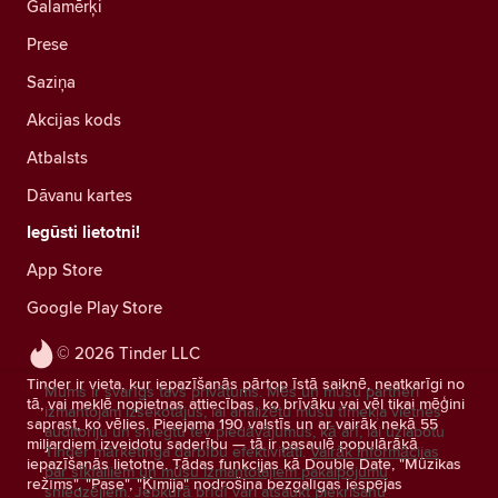
Galamērķi
Prese
Saziņa
Akcijas kods
Atbalsts
Dāvanu kartes
Iegūsti lietotni!
App Store
Google Play Store
© 2026 Tinder LLC
Tinder ir vieta, kur iepazīšanās pārtop īstā saiknē, neatkarīgi no
Mums ir svarīgs tavs privātums. Mēs un mūsu partneri
tā, vai meklē nopietnas attiecības, ko brīvāku vai vēl tikai mēģini
izmantojam izsekotājus, lai analizētu mūsu tīmekļa vietnes
saprast, ko vēlies. Pieejama 190 valstīs un ar vairāk nekā 55
auditoriju un sniegtu tev piedāvājumus, kā arī, lai uzlabotu
miljardiem izveidotu saderību — tā ir pasaulē populārākā
Tinder mārketinga darbību efektivitāti.
Vairāk informācijas
iepazīšanās lietotne. Tādas funkcijas kā Double Date, "Mūzikas
par sīkfailiem un mūsu izmantotajiem pakalpojumu
režīms", "Pase", "Ķīmija" nodrošina bezgalīgas iespējas
sniedzējiem.
Jebkurā brīdī vari atsaukt piekrišanu