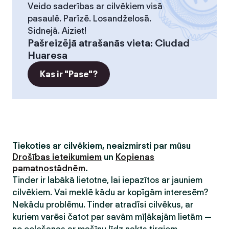
Veido saderības ar cilvēkiem visā
pasaulē. Parīzē. Losandželosā.
Sidnejā. Aiziet!
Pašreizējā atrašanās vieta
:
Ciudad
Huaresa
Kas ir "Pase"?
Tiekoties ar cilvēkiem, neaizmirsti par mūsu
Drošības ieteikumiem
un
Kopienas
pamatnostādnēm
.
Tinder ir labākā lietotne, lai iepazītos ar jauniem
cilvēkiem. Vai meklē kādu ar kopīgām interesēm?
Nekādu problēmu. Tinder atradīsi cilvēkus, ar
kuriem varēsi čatot par savām mīļākajām lietām —