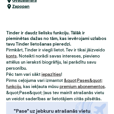
Gvadalaharā
Zapopan
Tinder ir daudz lielisku funkciju. Tālāk ir
pieminētas dažas no tām, kas ievērojami uzlabos
tavu Tinder lietošanas pieredzi.
Pirmkārt, Tinder ir viegli lietot. Tev ir tikai jāizveido
konts
. Noteikti norādi savas intereses, pievieno
attēlus un ieraksti biogrāfiju, lai parādītu savu
personību.
Pēc tam vari sākt
iepazīties
!
Pirms ceļojuma vari izmantot
&quot;Pases&quot;
funkciju
, kas iekļauta mūsu
premium abonementos
.
&quot;Pase&quot; ļaus tev mainīt atrašanās vietu
un veidot saderības ar lietotājiem citās pilsētās.
"Pase" uz jebkuru atrašanās vietu