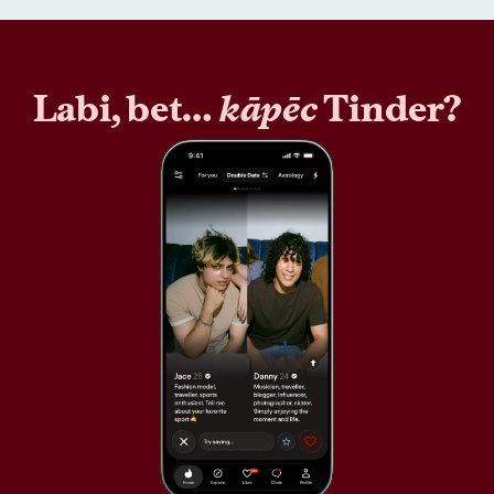
Labi, bet…
kāpēc
Tinder?