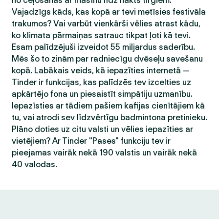
no ceļošanas ar mašīnu līdz nakts tirgiem.
Vajadzīgs kāds, kas kopā ar tevi metīsies festivāla
trakumos? Vai varbūt vienkārši vēlies atrast kādu,
ko klimata pārmaiņas satrauc tikpat ļoti kā tevi.
Esam palīdzējuši izveidot 55 miljardus saderību.
Mēs šo to zinām par radniecīgu dvēseļu savešanu
kopā. Labākais veids, kā iepazīties internetā —
Tinder ir funkcijas, kas palīdzēs tev izcelties uz
apkārtējo fona un piesaistīt simpātiju uzmanību.
Iepazīsties ar tādiem pašiem kafijas cienītājiem kā
tu, vai atrodi sev līdzvērtīgu badmintona pretinieku.
Plāno doties uz citu valsti un vēlies iepazīties ar
vietējiem? Ar Tinder "Pases" funkciju tev ir
pieejamas vairāk nekā 190 valstis un vairāk nekā
40 valodas.