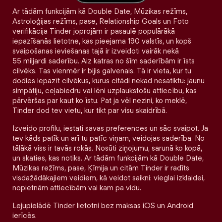
Ar tādām funkcijām kā Double Date, Mūzikas režīms,
Astroloģijas režīms, pase, Relationship Goals un Foto
verifikācija Tinder joprojām ir pasaulē populārākā
iepazīšanās lietotne, kas pieejama 190 valstīs, un kopš
svaipošanas ieviešanas tajā ir izveidoti vairāk nekā
55 miljardi saderību. Aiz katras no šīm saderībām ir īsts
cilvēks. Tas vienmēr ir bijis galvenais. Tā ir vieta, kur tu
dodies iepazīt cilvēkus, kurus citādi nekad nesatiktu: jaunu
simpātiju, ceļabiedru vai lēni uzplaukstošu attiecību, kas
pārvēršas par kaut ko īstu. Pat ja vēl nezini, ko meklē,
Tinder dod tev vietu, kur tikt par visu skaidrībā.
Izveido profilu, iestati savas preferences un sāc svaipot. Ja
tev kāds patīk un arī tu patīc viņam, veidojas saderība. No
tālākā viss ir tavās rokās. Nosūti ziņojumu, sarunā ko kopā,
un skaties, kas notiks. Ar tādām funkcijām kā Double Date,
Mūzikas režīms, pase, Ķīmija un citām Tinder ir radīts
visdažādākajiem veidiem, kā veidot saikni: vieglai izklaidei,
nopietnām attiecībām vai kam pa vidu.
Lejupielādē Tinder lietotni bez maksas iOS un Android
ierīcēs.