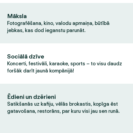
Māksla
Fotografēšana, kino, valodu apmaiņa, būtībā
jebkas, kas dod ieganstu parunāt.
Sociālā dzīve
Koncerti, festivāli, karaoke, sports – to visu daudz
foršāk darīt jaunā kompānijā!
Ēdieni un dzērieni
Satikšanās uz kafiju, vēlās brokastis, kopīga ēst
gatavošana, restorāns, par kuru visi jau sen runā.