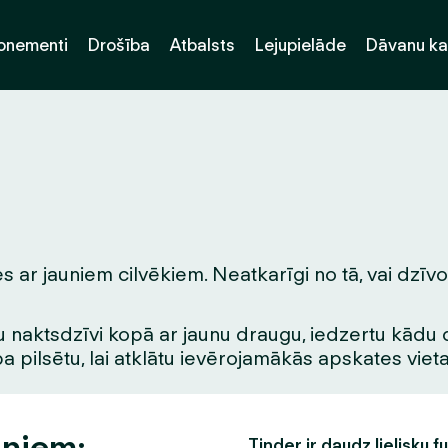
onementi
Drošība
Atbalsts
Lejupielāde
Dāvanu ka
 ar jauniem cilvēkiem. Neatkarīgi no tā, vai dzīvo 
 naktsdzīvi kopā ar jaunu draugu, iedzertu kādu dzē
pa pilsētu, lai atklātu ievērojamākās apskates vie
iņiem:
Tinder ir daudz lielisku f