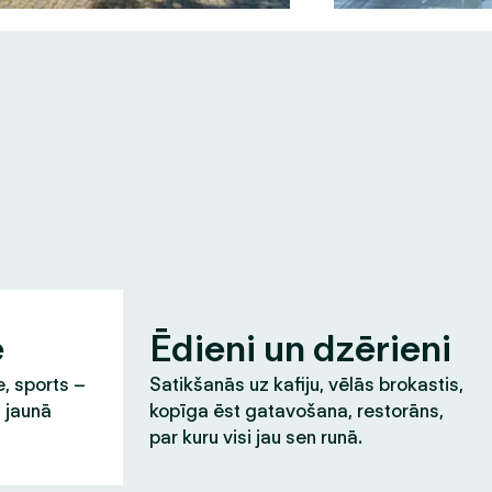
e
Ēdieni un dzērieni
e, sports –
Satikšanās uz kafiju, vēlās brokastis,
t jaunā
kopīga ēst gatavošana, restorāns,
par kuru visi jau sen runā.