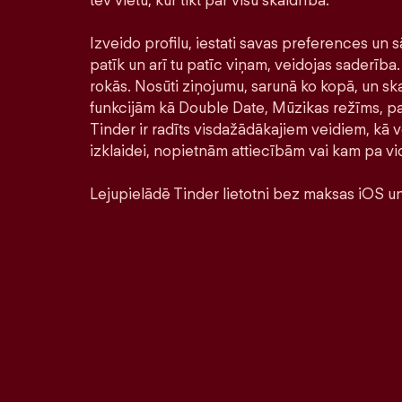
tev vietu, kur tikt par visu skaidrībā.
Izveido profilu, iestati savas preferences un s
patīk un arī tu patīc viņam, veidojas saderība. 
rokās. Nosūti ziņojumu, sarunā ko kopā, un ska
funkcijām kā Double Date, Mūzikas režīms, pa
Tinder ir radīts visdažādākajiem veidiem, kā ve
izklaidei, nopietnām attiecībām vai kam pa vi
Lejupielādē Tinder lietotni bez maksas iOS un