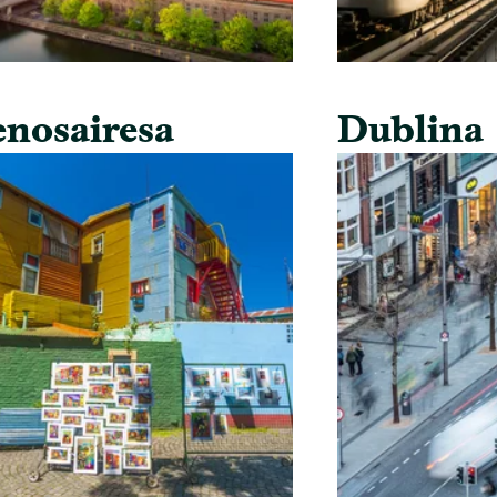
nosairesa
Dublina