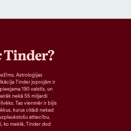
c
Tinder?
ežīms, Astroloģijas
ikācija Tinder joprojām ir
pieejama 190 valstīs, un
airāk nekā 55 miljardi
lvēks. Tas vienmēr ir bijis
lvēkus, kurus citādi nekad
 uzplaukstošu attiecību,
ni, ko meklē, Tinder dod