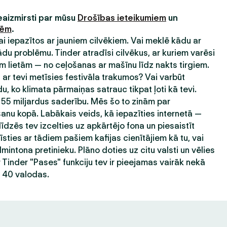
neaizmirsti par mūsu
Drošības ieteikumiem
un
nēm
.
 lai iepazītos ar jauniem cilvēkiem. Vai meklē kādu ar
 problēmu. Tinder atradīsi cilvēkus, ar kuriem varēsi
 lietām — no ceļošanas ar mašīnu līdz nakts tirgiem.
ar tevi metīsies festivāla trakumos? Vai varbūt
du, ko klimata pārmaiņas satrauc tikpat ļoti kā tevi.
 55 miljardus saderību. Mēs šo to zinām par
nu kopā. Labākais veids, kā iepazīties internetā —
līdzēs tev izcelties uz apkārtējo fona un piesaistīt
sties ar tādiem pašiem kafijas cienītājiem kā tu, vai
mintona pretinieku. Plāno doties uz citu valsti un vēlies
r Tinder "Pases" funkciju tev ir pieejamas vairāk nekā
ā 40 valodas.