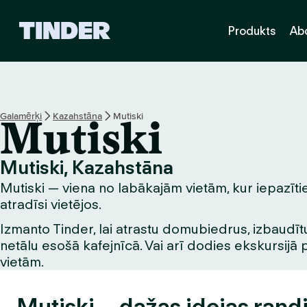
T
Produkts
Ab
i
n
d
e
r
s
Galamērķi
Kazahstāna
Mutiski
Mutiski
ā
k
u
Mutiski, Kazahstāna
m
Mutiski — viena no labākajām vietām, kur iepazīties
l
a
atradīsi vietējos.
p
Izmanto Tinder, lai atrastu domubiedrus, izbaudītu
a
netālu esošā kafejnīcā. Vai arī dodies ekskursijā 
vietām.
Mutiski – dažas idejas rand