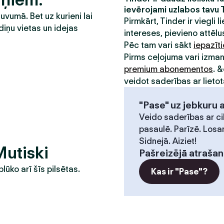
ievērojami uzlabos tavu 
tuvumā. Bet uz kurieni lai
Pirmkārt, Tinder ir viegli li
diņu vietas un idejas
intereses, pievieno attēlus
Pēc tam vari sākt
iepazīt
Pirms ceļojuma vari izma
premium abonementos
. 
veidot saderības ar lietot
"Pase" uz jebkuru 
Veido saderības ar ci
pasaulē. Parīzē. Losa
Sidnejā. Aiziet!
Mutiski
Pašreizējā atrašan
plūko arī šīs pilsētas.
Kas ir "Pase"?