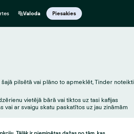
rtes
Valoda
Piesakies
šajā pilsētā vai plāno to apmeklēt, Tinder noteikti
rienu vietējā bārā vai tiktos uz tasi kafijas
tas vai ar svaigu skatu paskatītos uz jau zināmām
unkciju. Tālāk ir pieminētas dažas no tām, kas