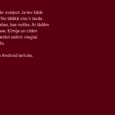
āc svaipot. Ja tev kāds
No tālākā viss ir tavās
ties, kas notiks. Ar tādām
se, Ķīmija un citām
idot saikni: vieglai
du.
 Android ierīcēs.