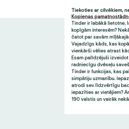
Tiekoties ar cilvēkiem, 
Kopienas pamatnostād
Tinder ir labākā lietotne,
kopīgām interesēm? Nekādu
čatot par savām mīļākajām
Vajadzīgs kāds, kas kopā 
vienkārši vēlies atrast kā
Esam palīdzējuši izveidot
radniecīgu dvēseļu saveša
Tinder ir funkcijas, kas pa
simpātiju uzmanību. Iepazī
atrodi sev līdzvērtīgu bad
iepazīties ar vietējiem? A
190 valstis un vairāk nek