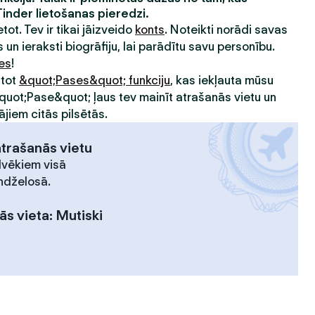
Tinder lietošanas pieredzi.
etot. Tev ir tikai jāizveido
konts
. Noteikti norādi savas
 un ieraksti biogrāfiju, lai parādītu savu personību.
ies
!
ntot
&quot;Pases&quot; funkciju
, kas iekļauta mūsu
&quot;Pase&quot; ļaus tev mainīt atrašanās vietu un
ājiem citās pilsētās.
atrašanās vietu
lvēkiem visā
ndželosā.
ās vieta
:
Mutiski