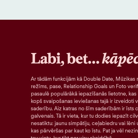
Labi, bet…
kāpē
Ar tādām funkcijām kā Double Date, Mūzikas r
režīms, pase, Relationship Goals un Foto verif
pasaulē populārākā iepazīšanās lietotne, kas 
kopš svaipošanas ieviešanas tajā ir izveidoti v
saderību. Aiz katras no šīm saderībām ir īsts ci
galvenais. Tā ir vieta, kur tu dodies iepazīt ci
nesatiktu: jaunu simpātiju, ceļabiedru vai lēni
kas pārvēršas par kaut ko īstu. Pat ja vēl nezi