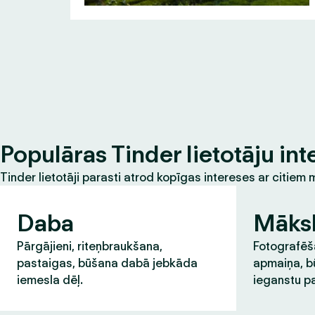
Populāras Tinder lietotāju int
Tinder lietotāji parasti atrod kopīgas intereses ar citie
Daba
Māks
Pārgājieni, riteņbraukšana,
Fotografēša
pastaigas, būšana dabā jebkāda
apmaiņa, b
iemesla dēļ.
ieganstu pa