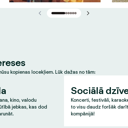
ereses
m mūsu kopienas locekļiem. Lūk dažas no tām:
la
Sociālā dzīv
na, kino, valodu
Koncerti, festivāli, karaok
ūtībā jebkas, kas dod
to visu daudz foršāk darī
runāt.
kompānijā!