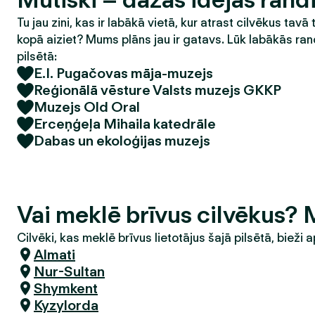
Tu jau zini, kas ir labākā vietā, kur atrast cilvēkus tavā 
kopā aiziet? Mums plāns jau ir gatavs. Lūk labākās ran
pilsētā:
E.I. Pugačovas māja-muzejs
Reģionālā vēsture Valsts muzejs GKKP
Muzejs Old Oral
Erceņģeļa Mihaila katedrāle
Dabas un ekoloģijas muzejs
Vai meklē brīvus cilvēkus? 
Cilvēki, kas meklē brīvus lietotājus šajā pilsētā, bieži a
Almati
Nur-Sultan
Shymkent
Kyzylorda