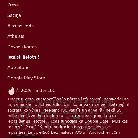
Prese
Saziņa
Akcijas kods
Atbalsts
Dāvanu kartes
Iegūsti lietotni!
App Store
Google Play Store
© 2026 Tinder LLC
Tinder ir vieta, kur iepazīšanās pārtop īstā saiknē, neatkarīgi no
Mums ir svarīgs tavs privātums. Mēs un mūsu partneri
tā, vai meklē nopietnas attiecības, ko brīvāku vai vēl tikai mēģini
izmantojam izsekotājus, lai analizētu mūsu tīmekļa vietnes
saprast, ko vēlies. Pieejama 190 valstīs un ar vairāk nekā 55
auditoriju un sniegtu tev piedāvājumus, kā arī, lai uzlabotu
miljardiem izveidotu saderību — tā ir pasaulē populārākā
Tinder mārketinga darbību efektivitāti.
Vairāk informācijas
iepazīšanās lietotne. Tādas funkcijas kā Double Date, "Mūzikas
par sīkfailiem un mūsu izmantotajiem pakalpojumu
režīms", "Pase", "Ķīmija" nodrošina bezgalīgas iespējas
sniedzējiem.
Jebkurā brīdī vari atsaukt piekrišanu
iepazīties. Lejupielādē bez maksas iOS un Android ierīcēm.
iestatījumos.