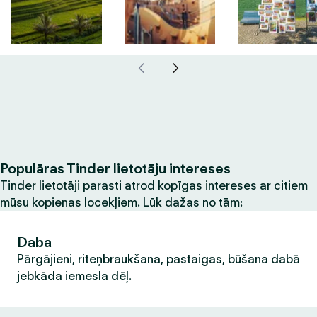
Populāras Tinder lietotāju intereses
Tinder lietotāji parasti atrod kopīgas intereses ar citiem
mūsu kopienas locekļiem. Lūk dažas no tām:
Daba
Pārgājieni, riteņbraukšana, pastaigas, būšana dabā
jebkāda iemesla dēļ.