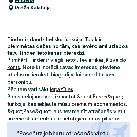
Modena
Redžo Kalabrija
Tinder ir daudz lielisku funkciju. Tālāk ir
pieminētas dažas no tām, kas ievērojami uzlabos
tavu Tinder lietošanas pieredzi.
Pirmkārt, Tinder ir viegli lietot. Tev ir tikai jāizveido
konts
. Noteikti norādi savas intereses, pievieno
attēlus un ieraksti biogrāfiju, lai parādītu savu
personību.
Pēc tam vari sākt
iepazīties
!
Pirms ceļojuma vari izmantot
&quot;Pases&quot;
funkciju
, kas iekļauta mūsu
premium abonementos
.
&quot;Pase&quot; ļaus tev mainīt atrašanās vietu
un veidot saderības ar lietotājiem citās pilsētās.
"Pase" uz jebkuru atrašanās vietu