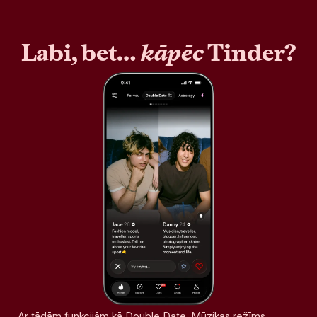
Labi, bet…
kāpēc
Tinder?
Ar tādām funkcijām kā Double Date, Mūzikas režīms,