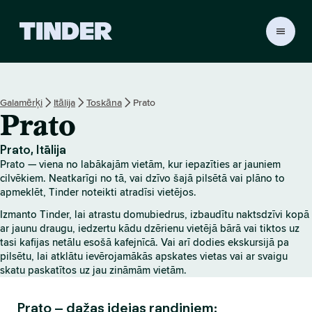
T
i
n
d
e
Galamērķi
Itālija
Toskāna
Prato
r
Prato
s
ā
k
Prato, Itālija
u
Prato — viena no labākajām vietām, kur iepazīties ar jauniem
m
cilvēkiem. Neatkarīgi no tā, vai dzīvo šajā pilsētā vai plāno to
l
apmeklēt, Tinder noteikti atradīsi vietējos.
a
Izmanto Tinder, lai atrastu domubiedrus, izbaudītu naktsdzīvi kopā
p
ar jaunu draugu, iedzertu kādu dzērienu vietējā bārā vai tiktos uz
a
tasi kafijas netālu esošā kafejnīcā. Vai arī dodies ekskursijā pa
pilsētu, lai atklātu ievērojamākās apskates vietas vai ar svaigu
skatu paskatītos uz jau zināmām vietām.
Prato – dažas idejas randiņiem: