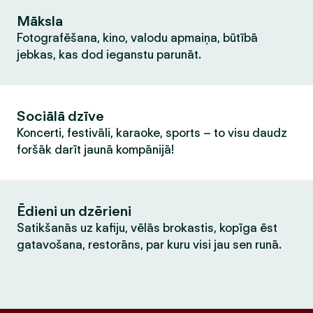
Māksla
Fotografēšana, kino, valodu apmaiņa, būtībā
jebkas, kas dod ieganstu parunāt.
Sociālā dzīve
Koncerti, festivāli, karaoke, sports – to visu daudz
foršāk darīt jaunā kompānijā!
Ēdieni un dzērieni
Satikšanās uz kafiju, vēlās brokastis, kopīga ēst
gatavošana, restorāns, par kuru visi jau sen runā.