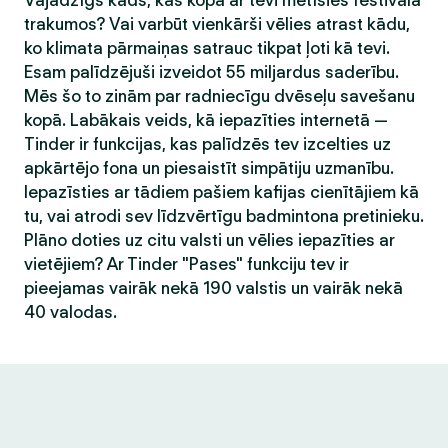
Vajadzīgs kāds, kas kopā ar tevi metīsies festivāla
trakumos? Vai varbūt vienkārši vēlies atrast kādu,
ko klimata pārmaiņas satrauc tikpat ļoti kā tevi.
Esam palīdzējuši izveidot 55 miljardus saderību.
Mēs šo to zinām par radniecīgu dvēseļu savešanu
kopā. Labākais veids, kā iepazīties internetā —
Tinder ir funkcijas, kas palīdzēs tev izcelties uz
apkārtējo fona un piesaistīt simpātiju uzmanību.
Iepazīsties ar tādiem pašiem kafijas cienītājiem kā
tu, vai atrodi sev līdzvērtīgu badmintona pretinieku.
Plāno doties uz citu valsti un vēlies iepazīties ar
vietējiem? Ar Tinder "Pases" funkciju tev ir
pieejamas vairāk nekā 190 valstis un vairāk nekā
40 valodas.