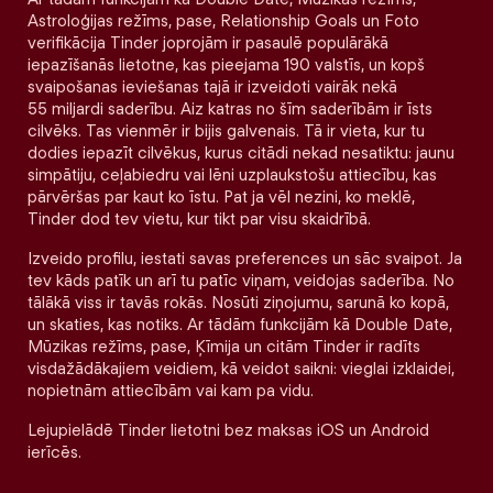
Astroloģijas režīms, pase, Relationship Goals un Foto
verifikācija Tinder joprojām ir pasaulē populārākā
iepazīšanās lietotne, kas pieejama 190 valstīs, un kopš
svaipošanas ieviešanas tajā ir izveidoti vairāk nekā
55 miljardi saderību. Aiz katras no šīm saderībām ir īsts
cilvēks. Tas vienmēr ir bijis galvenais. Tā ir vieta, kur tu
dodies iepazīt cilvēkus, kurus citādi nekad nesatiktu: jaunu
simpātiju, ceļabiedru vai lēni uzplaukstošu attiecību, kas
pārvēršas par kaut ko īstu. Pat ja vēl nezini, ko meklē,
Tinder dod tev vietu, kur tikt par visu skaidrībā.
Izveido profilu, iestati savas preferences un sāc svaipot. Ja
tev kāds patīk un arī tu patīc viņam, veidojas saderība. No
tālākā viss ir tavās rokās. Nosūti ziņojumu, sarunā ko kopā,
un skaties, kas notiks. Ar tādām funkcijām kā Double Date,
Mūzikas režīms, pase, Ķīmija un citām Tinder ir radīts
visdažādākajiem veidiem, kā veidot saikni: vieglai izklaidei,
nopietnām attiecībām vai kam pa vidu.
Lejupielādē Tinder lietotni bez maksas iOS un Android
ierīcēs.