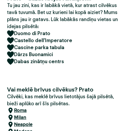
Tu jau zini, kas ir labākā vietā, kur atrast cilvēkus
tavā tuvumā. Bet uz kurieni lai kopā aiziet? Mums
plāns jau ir gatavs. Lūk labākās randiņu vietas un
idejas pilsētā:
Duomo di Prato
Castello dell'Imperatore
Cascine parka tabula
Dārzs Buonamici
Dabas zinātņu centrs
Vai meklē brīvus cilvēkus? Prato
Cilvēki, kas meklē brīvus lietotājus šajā pilsētā,
bieži aplūko arī šīs pilsētas.
Roma
Milan
Neapole