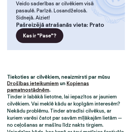
Veido saderības ar cilvēkiem visā
pasaulē. Parīzē. Losandželosā.
Sidnejā. Aiziet!
Pašreizējā atrašanās vieta
:
Prato
Kas ir "Pase"?
Tiekoties ar cilvēkiem, neaizmirsti par mūsu
Drošības ieteikumiem
un
Kopienas
pamatnostādnēm
.
Tinder ir labākā lietotne, lai iepazītos ar jauniem
cilvēkiem. Vai meklē kādu ar kopīgām interesēm?
Nekādu problēmu. Tinder atradīsi cilvēkus, ar
kuriem varēsi čatot par savām mīļākajām lietām —
no ceļošanas ar mašīnu līdz nakts tirgiem.