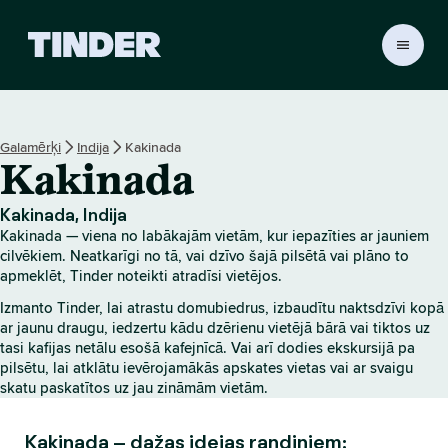
T
i
n
d
e
Galamērķi
Indija
Kakinada
r
Kakinada
s
ā
k
Kakinada, Indija
u
Kakinada — viena no labākajām vietām, kur iepazīties ar jauniem
m
cilvēkiem. Neatkarīgi no tā, vai dzīvo šajā pilsētā vai plāno to
l
apmeklēt, Tinder noteikti atradīsi vietējos.
a
Izmanto Tinder, lai atrastu domubiedrus, izbaudītu naktsdzīvi kopā
p
ar jaunu draugu, iedzertu kādu dzērienu vietējā bārā vai tiktos uz
a
tasi kafijas netālu esošā kafejnīcā. Vai arī dodies ekskursijā pa
pilsētu, lai atklātu ievērojamākās apskates vietas vai ar svaigu
skatu paskatītos uz jau zināmām vietām.
Kakinada – dažas idejas randiņiem: