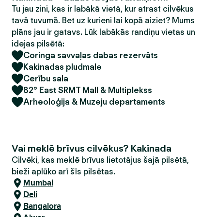
Tu jau zini, kas ir labākā vietā, kur atrast cilvēkus
tavā tuvumā. Bet uz kurieni lai kopā aiziet? Mums
plāns jau ir gatavs. Lūk labākās randiņu vietas un
idejas pilsētā:
Coringa savvaļas dabas rezervāts
Kakinadas pludmale
Cerību sala
82° East SRMT Mall & Multiplekss
Arheoloģija & Muzeju departaments
Vai meklē brīvus cilvēkus? Kakinada
Cilvēki, kas meklē brīvus lietotājus šajā pilsētā,
bieži aplūko arī šīs pilsētas.
Mumbai
Deli
Bangalora