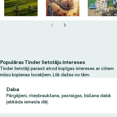
Populāras Tinder lietotāju intereses
Tinder lietotāji parasti atrod kopīgas intereses ar citiem
mūsu kopienas locekļiem. Lūk dažas no tām:
Daba
Pārgājieni, riteņbraukšana, pastaigas, būšana dabā
jebkāda iemesla dēļ.