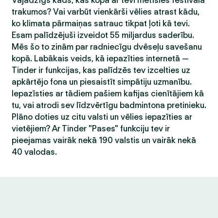
Vajadzīgs kāds, kas kopā ar tevi metīsies festivāla
trakumos? Vai varbūt vienkārši vēlies atrast kādu,
ko klimata pārmaiņas satrauc tikpat ļoti kā tevi.
Esam palīdzējuši izveidot 55 miljardus saderību.
Mēs šo to zinām par radniecīgu dvēseļu savešanu
kopā. Labākais veids, kā iepazīties internetā —
Tinder ir funkcijas, kas palīdzēs tev izcelties uz
apkārtējo fona un piesaistīt simpātiju uzmanību.
Iepazīsties ar tādiem pašiem kafijas cienītājiem kā
tu, vai atrodi sev līdzvērtīgu badmintona pretinieku.
Plāno doties uz citu valsti un vēlies iepazīties ar
vietējiem? Ar Tinder "Pases" funkciju tev ir
pieejamas vairāk nekā 190 valstis un vairāk nekā
40 valodas.