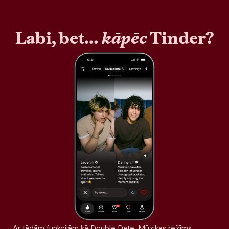
Labi, bet…
kāpēc
Tinder?
Ar tādām funkcijām kā Double Date, Mūzikas režīms,