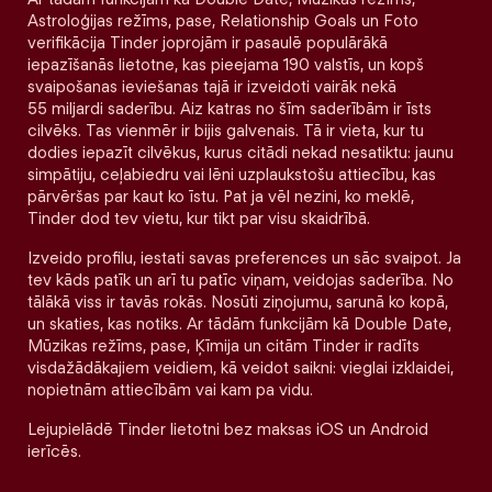
Astroloģijas režīms, pase, Relationship Goals un Foto
verifikācija Tinder joprojām ir pasaulē populārākā
iepazīšanās lietotne, kas pieejama 190 valstīs, un kopš
svaipošanas ieviešanas tajā ir izveidoti vairāk nekā
55 miljardi saderību. Aiz katras no šīm saderībām ir īsts
cilvēks. Tas vienmēr ir bijis galvenais. Tā ir vieta, kur tu
dodies iepazīt cilvēkus, kurus citādi nekad nesatiktu: jaunu
simpātiju, ceļabiedru vai lēni uzplaukstošu attiecību, kas
pārvēršas par kaut ko īstu. Pat ja vēl nezini, ko meklē,
Tinder dod tev vietu, kur tikt par visu skaidrībā.
Izveido profilu, iestati savas preferences un sāc svaipot. Ja
tev kāds patīk un arī tu patīc viņam, veidojas saderība. No
tālākā viss ir tavās rokās. Nosūti ziņojumu, sarunā ko kopā,
un skaties, kas notiks. Ar tādām funkcijām kā Double Date,
Mūzikas režīms, pase, Ķīmija un citām Tinder ir radīts
visdažādākajiem veidiem, kā veidot saikni: vieglai izklaidei,
nopietnām attiecībām vai kam pa vidu.
Lejupielādē Tinder lietotni bez maksas iOS un Android
ierīcēs.