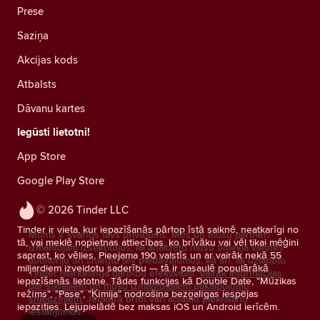
Prese
Saziņa
Akcijas kods
Atbalsts
Dāvanu kartes
Iegūsti lietotni!
App Store
Google Play Store
© 2026 Tinder LLC
Tinder ir vieta, kur iepazīšanās pārtop īstā saiknē, neatkarīgi no
Mums ir svarīgs tavs privātums. Mēs un mūsu partneri
tā, vai meklē nopietnas attiecības, ko brīvāku vai vēl tikai mēģini
izmantojam izsekotājus, lai analizētu mūsu tīmekļa vietnes
saprast, ko vēlies. Pieejama 190 valstīs un ar vairāk nekā 55
auditoriju un sniegtu tev piedāvājumus, kā arī, lai uzlabotu
miljardiem izveidotu saderību — tā ir pasaulē populārākā
Tinder mārketinga darbību efektivitāti.
Vairāk informācijas
iepazīšanās lietotne. Tādas funkcijas kā Double Date, "Mūzikas
par sīkfailiem un mūsu izmantotajiem pakalpojumu
režīms", "Pase", "Ķīmija" nodrošina bezgalīgas iespējas
sniedzējiem.
Jebkurā brīdī vari atsaukt piekrišanu
iepazīties. Lejupielādē bez maksas iOS un Android ierīcēm.
iestatījumos.