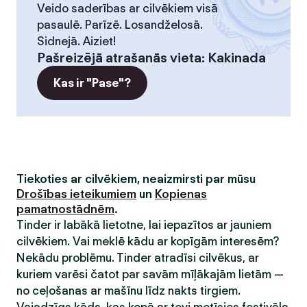
Veido saderības ar cilvēkiem visā
pasaulē. Parīzē. Losandželosā.
Sidnejā. Aiziet!
Pašreizējā atrašanās vieta
:
Kakinada
Kas ir "Pase"?
Tiekoties ar cilvēkiem, neaizmirsti par mūsu
Drošības ieteikumiem
un
Kopienas
pamatnostādnēm
.
Tinder ir labākā lietotne, lai iepazītos ar jauniem
cilvēkiem. Vai meklē kādu ar kopīgām interesēm?
Nekādu problēmu. Tinder atradīsi cilvēkus, ar
kuriem varēsi čatot par savām mīļākajām lietām —
no ceļošanas ar mašīnu līdz nakts tirgiem.