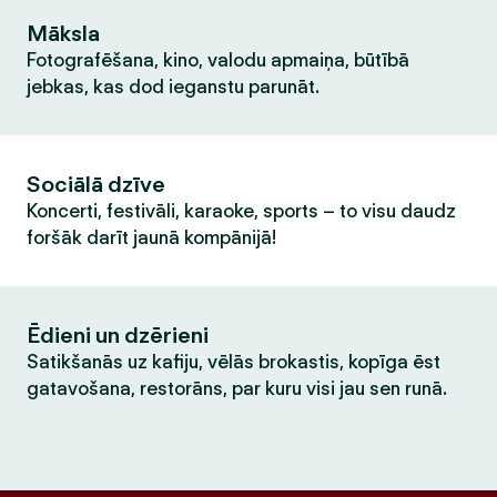
Māksla
Fotografēšana, kino, valodu apmaiņa, būtībā
jebkas, kas dod ieganstu parunāt.
Sociālā dzīve
Koncerti, festivāli, karaoke, sports – to visu daudz
foršāk darīt jaunā kompānijā!
Ēdieni un dzērieni
Satikšanās uz kafiju, vēlās brokastis, kopīga ēst
gatavošana, restorāns, par kuru visi jau sen runā.