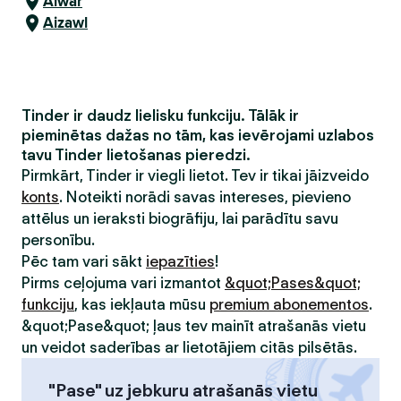
Alwar
Aizawl
Tinder ir daudz lielisku funkciju. Tālāk ir
pieminētas dažas no tām, kas ievērojami uzlabos
tavu Tinder lietošanas pieredzi.
Pirmkārt, Tinder ir viegli lietot. Tev ir tikai jāizveido
konts
. Noteikti norādi savas intereses, pievieno
attēlus un ieraksti biogrāfiju, lai parādītu savu
personību.
Pēc tam vari sākt
iepazīties
!
Pirms ceļojuma vari izmantot
&quot;Pases&quot;
funkciju
, kas iekļauta mūsu
premium abonementos
.
&quot;Pase&quot; ļaus tev mainīt atrašanās vietu
un veidot saderības ar lietotājiem citās pilsētās.
"Pase" uz jebkuru atrašanās vietu