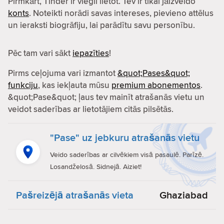
Pirmkārt, Tinder ir viegli lietot. Tev ir tikai jāizveido
konts
. Noteikti norādi savas intereses, pievieno attēlus
un ieraksti biogrāfiju, lai parādītu savu personību.
Pēc tam vari sākt
iepazīties
!
Pirms ceļojuma vari izmantot
&quot;Pases&quot;
funkciju
, kas iekļauta mūsu
premium abonementos
.
&quot;Pase&quot; ļaus tev mainīt atrašanās vietu un
veidot saderības ar lietotājiem citās pilsētās.
"Pase" uz jebkuru atrašanās vietu
Veido saderības ar cilvēkiem visā pasaulē. Parīzē.
Losandželosā. Sidnejā. Aiziet!
Pašreizējā atrašanās vieta
Ghaziabad