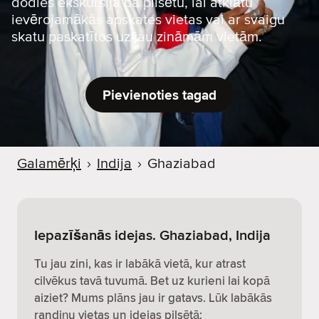
dodies ekskursijā pa pilsētu, lai atklātu
ievērojamākās apskates vietas vai ar svaigu
skatu paskatītos uz jau zināmām vietām.
Pievienoties tagad
Galamērķi
›
Indija
›
Ghaziabad
Iepazīšanās idejas. Ghaziabad, Indija
Tu jau zini, kas ir labākā vietā, kur atrast
cilvēkus tavā tuvumā. Bet uz kurieni lai kopā
aiziet? Mums plāns jau ir gatavs. Lūk labākās
randiņu vietas un idejas pilsētā: