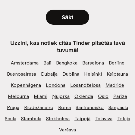
Sākt
Uzzini, kas notiek citās Tinder pilsētās tavā
tuvumā!
Amsterdama
Bali
Bangkoka
Barselona
Berlīne
Buenosairesa
Dubaija
Dublina
Helsinki
Keiptauna
Kopenhāgena
Londona
Losandželosa
Madride
Melburna
Miami
Ņujorka
Oklenda
Oslo
Parīze
Prāga
Riodežaneiro
Roma
Sanfrancisko
Sanpaulu
Seula
Stambula
Stokholma
Taipejā
Telaviva
Tokija
Varšava