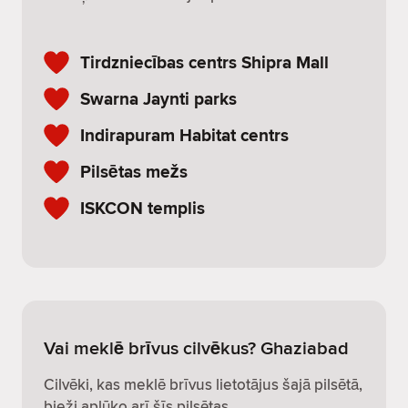
Tirdzniecības centrs Shipra Mall
Swarna Jaynti parks
Indirapuram Habitat centrs
Pilsētas mežs
ISKCON templis
Vai meklē brīvus cilvēkus? Ghaziabad
Cilvēki, kas meklē brīvus lietotājus šajā pilsētā,
bieži aplūko arī šīs pilsētas.