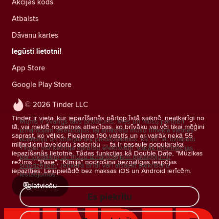
Akcijas kods
Atbalsts
Dāvanu kartes
Iegūsti lietotni!
App Store
Google Play Store
© 2026 Tinder LLC
Tinder ir vieta, kur iepazīšanās pārtop īstā saiknē, neatkarīgi no
Mums ir svarīgs tavs privātums. Mēs un mūsu partneri
tā, vai meklē nopietnas attiecības, ko brīvāku vai vēl tikai mēģini
izmantojam izsekotājus, lai analizētu mūsu tīmekļa vietnes
saprast, ko vēlies. Pieejama 190 valstīs un ar vairāk nekā 55
auditoriju un sniegtu tev piedāvājumus, kā arī, lai uzlabotu
miljardiem izveidotu saderību — tā ir pasaulē populārākā
Tinder mārketinga darbību efektivitāti.
Vairāk informācijas
iepazīšanās lietotne. Tādas funkcijas kā Double Date, "Mūzikas
par sīkfailiem un mūsu izmantotajiem pakalpojumu
režīms", "Pase", "Ķīmija" nodrošina bezgalīgas iespējas
sniedzējiem.
Jebkurā brīdī vari atsaukt piekrišanu
iepazīties. Lejupielādē bez maksas iOS un Android ierīcēm.
iestatījumos.
latviešu
Es piekrītu