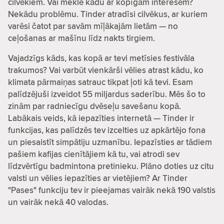
cilvēkiem. Vai meklē kādu ar kopīgām interesēm?
Nekādu problēmu. Tinder atradīsi cilvēkus, ar kuriem
varēsi čatot par savām mīļākajām lietām — no
ceļošanas ar mašīnu līdz nakts tirgiem.
Vajadzīgs kāds, kas kopā ar tevi metīsies festivāla
trakumos? Vai varbūt vienkārši vēlies atrast kādu, ko
klimata pārmaiņas satrauc tikpat ļoti kā tevi. Esam
palīdzējuši izveidot 55 miljardus saderību. Mēs šo to
zinām par radniecīgu dvēseļu savešanu kopā.
Labākais veids, kā iepazīties internetā — Tinder ir
funkcijas, kas palīdzēs tev izcelties uz apkārtējo fona
un piesaistīt simpātiju uzmanību. Iepazīsties ar tādiem
pašiem kafijas cienītājiem kā tu, vai atrodi sev
līdzvērtīgu badmintona pretinieku. Plāno doties uz citu
valsti un vēlies iepazīties ar vietējiem? Ar Tinder
"Pases" funkciju tev ir pieejamas vairāk nekā 190 valstis
un vairāk nekā 40 valodas.