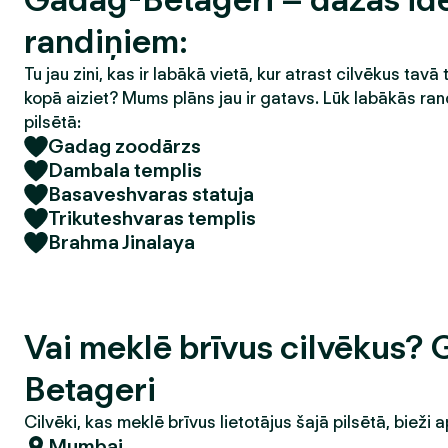
randiņiem:
Tu jau zini, kas ir labākā vietā, kur atrast cilvēkus tavā 
kopā aiziet? Mums plāns jau ir gatavs. Lūk labākās ran
pilsētā:
Gadag zoodārzs
Dambala templis
Basaveshvaras statuja
Trikuteshvaras templis
Brahma Jinalaya
Vai meklē brīvus cilvēkus?
Betageri
Cilvēki, kas meklē brīvus lietotājus šajā pilsētā, bieži a
Mumbai