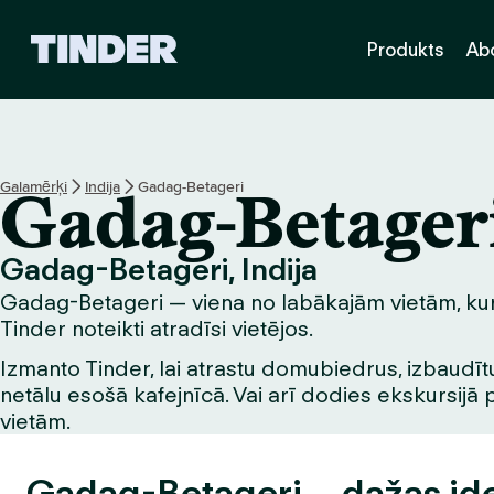
T
Produkts
Ab
i
n
d
e
r
s
Galamērķi
Indija
Gadag-Betageri
Gadag-Betager
ā
k
u
Gadag-Betageri, Indija
m
Gadag-Betageri — viena no labākajām vietām, kur i
l
a
Tinder noteikti atradīsi vietējos.
p
Izmanto Tinder, lai atrastu domubiedrus, izbaudītu
a
netālu esošā kafejnīcā. Vai arī dodies ekskursijā 
vietām.
Gadag-Betageri – dažas id