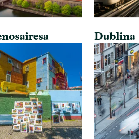
nosairesa
Dublina