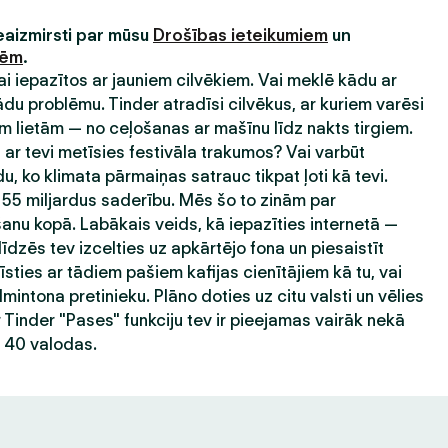
neaizmirsti par mūsu
Drošības ieteikumiem
un
nēm
.
 lai iepazītos ar jauniem cilvēkiem. Vai meklē kādu ar
 problēmu. Tinder atradīsi cilvēkus, ar kuriem varēsi
 lietām — no ceļošanas ar mašīnu līdz nakts tirgiem.
ar tevi metīsies festivāla trakumos? Vai varbūt
du, ko klimata pārmaiņas satrauc tikpat ļoti kā tevi.
 55 miljardus saderību. Mēs šo to zinām par
nu kopā. Labākais veids, kā iepazīties internetā —
līdzēs tev izcelties uz apkārtējo fona un piesaistīt
sties ar tādiem pašiem kafijas cienītājiem kā tu, vai
mintona pretinieku. Plāno doties uz citu valsti un vēlies
r Tinder "Pases" funkciju tev ir pieejamas vairāk nekā
ā 40 valodas.