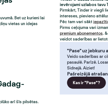
ievērojami uzlabos tavu 
Pirmkārt, Tinder ir viegli li
intereses, pievieno attēlus
tuvumā. Bet uz kurieni lai
Pēc tam vari sākt
iepazīt
diņu vietas un idejas
Pirms ceļojuma vari izma
premium abonementos
. 
veidot saderības ar lietot
"Pase" uz jebkuru 
Veido saderības ar ci
pasaulē. Parīzē. Losa
Sidnejā. Aiziet!
Pašreizējā atrašan
 Gadag-
Kas ir "Pase"?
plūko arī šīs pilsētas.