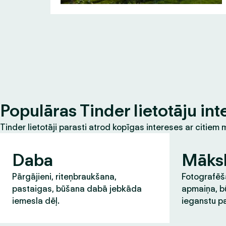
Populāras Tinder lietotāju int
Tinder lietotāji parasti atrod kopīgas intereses ar citie
Daba
Māks
Pārgājieni, riteņbraukšana,
Fotografēša
pastaigas, būšana dabā jebkāda
apmaiņa, b
iemesla dēļ.
ieganstu pa