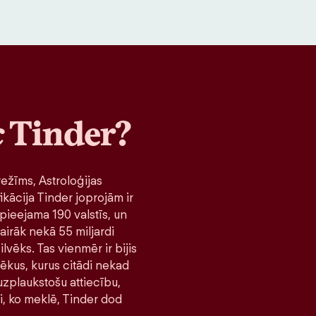
c
Tinder?
ežīms, Astroloģijas
ikācija Tinder joprojām ir
pieejama 190 valstīs, un
airāk nekā 55 miljardi
lvēks. Tas vienmēr ir bijis
lvēkus, kurus citādi nekad
 uzplaukstošu attiecību,
ni, ko meklē, Tinder dod