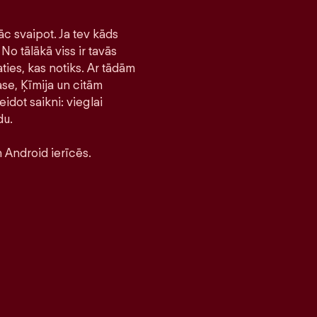
āc svaipot. Ja tev kāds
No tālākā viss ir tavās
ties, kas notiks. Ar tādām
se, Ķīmija un citām
idot saikni: vieglai
du.
 Android ierīcēs.