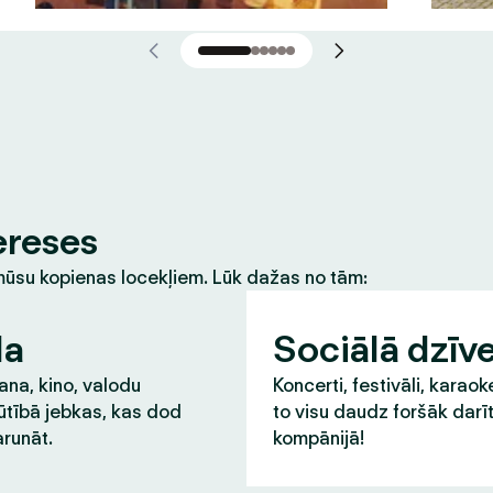
ereses
m mūsu kopienas locekļiem. Lūk dažas no tām:
la
Sociālā dzīv
na, kino, valodu
Koncerti, festivāli, karaok
ūtībā jebkas, kas dod
to visu daudz foršāk darī
runāt.
kompānijā!