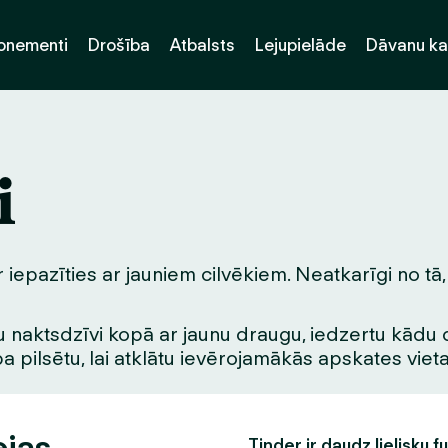
onementi
Drošība
Atbalsts
Lejupielāde
Dāvanu ka
i
epazīties ar jauniem cilvēkiem. Neatkarīgi no tā, 
 naktsdzīvi kopā ar jaunu draugu, iedzertu kādu dzē
pa pilsētu, lai atklātu ievērojamākās apskates vie
ejas
Tinder ir daudz lielisku f