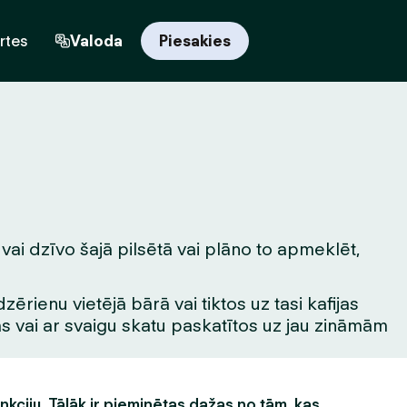
rtes
Valoda
Piesakies
vai dzīvo šajā pilsētā vai plāno to apmeklēt,
rienu vietējā bārā vai tiktos uz tasi kafijas
tas vai ar svaigu skatu paskatītos uz jau zināmām
unkciju. Tālāk ir pieminētas dažas no tām, kas