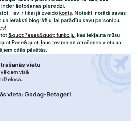
Tinder lietošanas pieredzi.
etot. Tev ir tikai jāizveido
konts
. Noteikti norādi savas
 un ieraksti biogrāfiju, lai parādītu savu personību.
ies
!
ntot
&quot;Pases&quot; funkciju
, kas iekļauta mūsu
&quot;Pase&quot; ļaus tev mainīt atrašanās vietu un
ājiem citās pilsētās.
atrašanās vietu
lvēkiem visā
ndželosā.
ās vieta
:
Gadag-Betageri