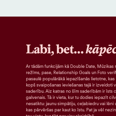
Labi, bet…
kāpē
Ar tādām funkcijām kā Double Date, Mūzikas r
režīms, pase, Relationship Goals un Foto verif
pasaulē populārākā iepazīšanās lietotne, kas 
kopš svaipošanas ieviešanas tajā ir izveidoti v
saderību. Aiz katras no šīm saderībām ir īsts ci
galvenais. Tā ir vieta, kur tu dodies iepazīt ci
nesatiktu: jaunu simpātiju, ceļabiedru vai lēni
kas pārvēršas par kaut ko īstu. Pat ja vēl nezi