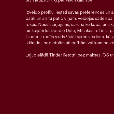
tev vietu, kur tikt par visu skaidrībā.
Izveido profilu, iestati savas preferences un s
patīk un arī tu patīc viņam, veidojas saderība. 
rokās. Nosūti ziņojumu, sarunā ko kopā, un ska
funkcijām kā Double Date, Mūzikas režīms, pa
Tinder ir radīts visdažādākajiem veidiem, kā ve
izklaidei, nopietnām attiecībām vai kam pa vi
Lejupielādē Tinder lietotni bez maksas iOS un