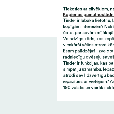
Tiekoties ar cilvēkiem, 
Kopienas pamatnostād
Tinder ir labākā lietotne,
kopīgām interesēm? Nekādu
čatot par savām mīļākajām
Vajadzīgs kāds, kas kopā 
vienkārši vēlies atrast kā
Esam palīdzējuši izveidot
radniecīgu dvēseļu saveša
Tinder ir funkcijas, kas pa
simpātiju uzmanību. Iepazī
atrodi sev līdzvērtīgu bad
iepazīties ar vietējiem? A
190 valstis un vairāk nek