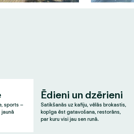
e
Ēdieni un dzērieni
e, sports –
Satikšanās uz kafiju, vēlās brokastis,
t jaunā
kopīga ēst gatavošana, restorāns,
par kuru visi jau sen runā.