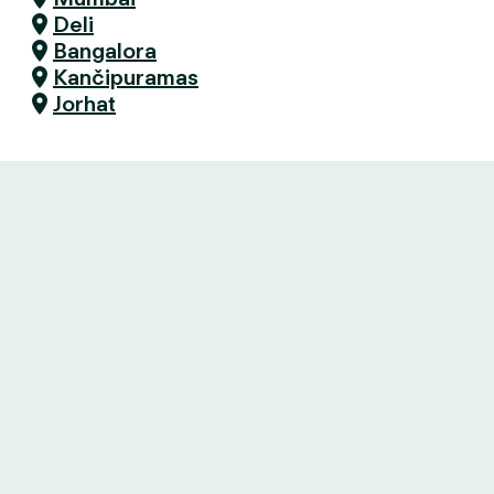
Deli
Bangalora
Kančipuramas
Jorhat