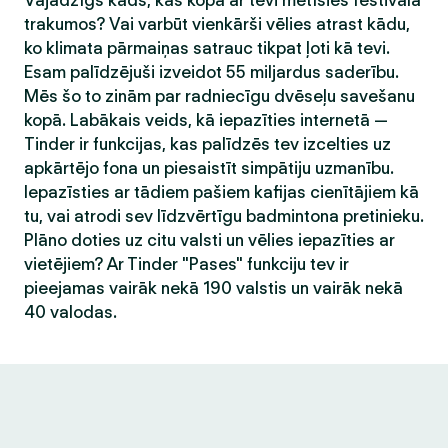
Vajadzīgs kāds, kas kopā ar tevi metīsies festivāla
trakumos? Vai varbūt vienkārši vēlies atrast kādu,
ko klimata pārmaiņas satrauc tikpat ļoti kā tevi.
Esam palīdzējuši izveidot 55 miljardus saderību.
Mēs šo to zinām par radniecīgu dvēseļu savešanu
kopā. Labākais veids, kā iepazīties internetā —
Tinder ir funkcijas, kas palīdzēs tev izcelties uz
apkārtējo fona un piesaistīt simpātiju uzmanību.
Iepazīsties ar tādiem pašiem kafijas cienītājiem kā
tu, vai atrodi sev līdzvērtīgu badmintona pretinieku.
Plāno doties uz citu valsti un vēlies iepazīties ar
vietējiem? Ar Tinder "Pases" funkciju tev ir
pieejamas vairāk nekā 190 valstis un vairāk nekā
40 valodas.