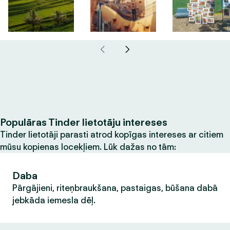
Populāras Tinder lietotāju intereses
Tinder lietotāji parasti atrod kopīgas intereses ar citiem
mūsu kopienas locekļiem. Lūk dažas no tām:
Daba
Pārgājieni, riteņbraukšana, pastaigas, būšana dabā
jebkāda iemesla dēļ.