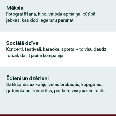
Māksla
Fotografēšana, kino, valodu apmaiņa, būtībā
jebkas, kas dod ieganstu parunāt.
Sociālā dzīve
Koncerti, festivāli, karaoke, sports – to visu daudz
foršāk darīt jaunā kompānijā!
Ēdieni un dzērieni
Satikšanās uz kafiju, vēlās brokastis, kopīga ēst
gatavošana, restorāns, par kuru visi jau sen runā.