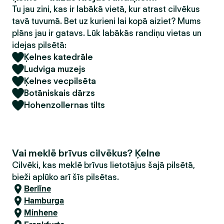
Tu jau zini, kas ir labākā vietā, kur atrast cilvēkus
tavā tuvumā. Bet uz kurieni lai kopā aiziet? Mums
plāns jau ir gatavs. Lūk labākās randiņu vietas un
idejas pilsētā:
Ķelnes katedrāle
Ludviga muzejs
Ķelnes vecpilsēta
Botāniskais dārzs
Hohenzollernas tilts
Vai meklē brīvus cilvēkus? Ķelne
Cilvēki, kas meklē brīvus lietotājus šajā pilsētā,
bieži aplūko arī šīs pilsētas.
Berlīne
Hamburga
Minhene