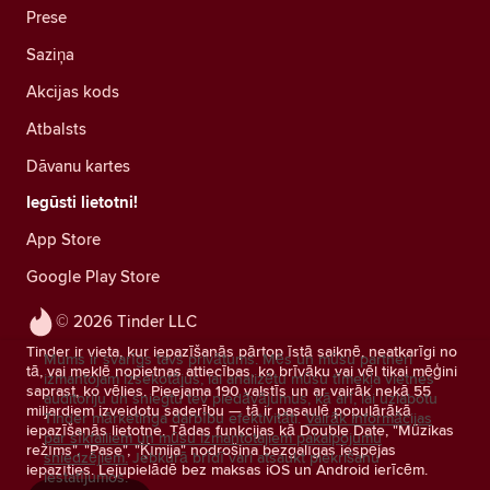
Prese
Saziņa
Akcijas kods
Atbalsts
Dāvanu kartes
Iegūsti lietotni!
App Store
Google Play Store
© 2026 Tinder LLC
Tinder ir vieta, kur iepazīšanās pārtop īstā saiknē, neatkarīgi no
Mums ir svarīgs tavs privātums. Mēs un mūsu partneri
tā, vai meklē nopietnas attiecības, ko brīvāku vai vēl tikai mēģini
izmantojam izsekotājus, lai analizētu mūsu tīmekļa vietnes
saprast, ko vēlies. Pieejama 190 valstīs un ar vairāk nekā 55
auditoriju un sniegtu tev piedāvājumus, kā arī, lai uzlabotu
miljardiem izveidotu saderību — tā ir pasaulē populārākā
Tinder mārketinga darbību efektivitāti.
Vairāk informācijas
iepazīšanās lietotne. Tādas funkcijas kā Double Date, "Mūzikas
par sīkfailiem un mūsu izmantotajiem pakalpojumu
režīms", "Pase", "Ķīmija" nodrošina bezgalīgas iespējas
sniedzējiem.
Jebkurā brīdī vari atsaukt piekrišanu
iepazīties. Lejupielādē bez maksas iOS un Android ierīcēm.
iestatījumos.