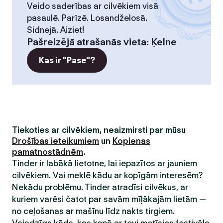
Veido saderības ar cilvēkiem visā
pasaulē. Parīzē. Losandželosā.
Sidnejā. Aiziet!
Pašreizējā atrašanās vieta
:
Ķelne
Kas ir "Pase"?
Tiekoties ar cilvēkiem, neaizmirsti par mūsu
Drošības ieteikumiem
un
Kopienas
pamatnostādnēm
.
Tinder ir labākā lietotne, lai iepazītos ar jauniem
cilvēkiem. Vai meklē kādu ar kopīgām interesēm?
Nekādu problēmu. Tinder atradīsi cilvēkus, ar
kuriem varēsi čatot par savām mīļākajām lietām —
no ceļošanas ar mašīnu līdz nakts tirgiem.