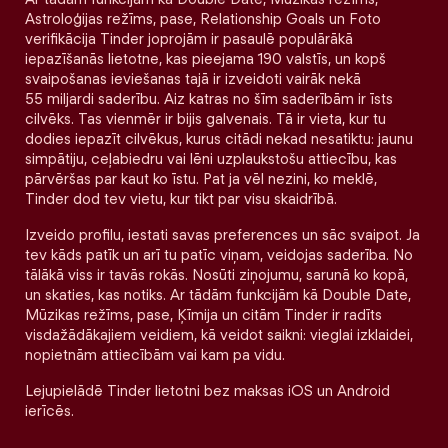
Astroloģijas režīms, pase, Relationship Goals un Foto
verifikācija Tinder joprojām ir pasaulē populārākā
iepazīšanās lietotne, kas pieejama 190 valstīs, un kopš
svaipošanas ieviešanas tajā ir izveidoti vairāk nekā
55 miljardi saderību. Aiz katras no šīm saderībām ir īsts
cilvēks. Tas vienmēr ir bijis galvenais. Tā ir vieta, kur tu
dodies iepazīt cilvēkus, kurus citādi nekad nesatiktu: jaunu
simpātiju, ceļabiedru vai lēni uzplaukstošu attiecību, kas
pārvēršas par kaut ko īstu. Pat ja vēl nezini, ko meklē,
Tinder dod tev vietu, kur tikt par visu skaidrībā.
Izveido profilu, iestati savas preferences un sāc svaipot. Ja
tev kāds patīk un arī tu patīc viņam, veidojas saderība. No
tālākā viss ir tavās rokās. Nosūti ziņojumu, sarunā ko kopā,
un skaties, kas notiks. Ar tādām funkcijām kā Double Date,
Mūzikas režīms, pase, Ķīmija un citām Tinder ir radīts
visdažādākajiem veidiem, kā veidot saikni: vieglai izklaidei,
nopietnām attiecībām vai kam pa vidu.
Lejupielādē Tinder lietotni bez maksas iOS un Android
ierīcēs.