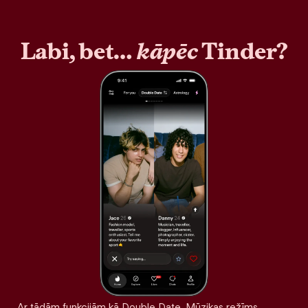
Labi, bet…
kāpēc
Tinder?
Ar tādām funkcijām kā Double Date, Mūzikas režīms,