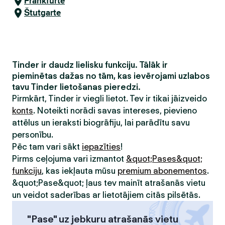
Frankfurte
Štutgarte
Tinder ir daudz lielisku funkciju. Tālāk ir
pieminētas dažas no tām, kas ievērojami uzlabos
tavu Tinder lietošanas pieredzi.
Pirmkārt, Tinder ir viegli lietot. Tev ir tikai jāizveido
konts
. Noteikti norādi savas intereses, pievieno
attēlus un ieraksti biogrāfiju, lai parādītu savu
personību.
Pēc tam vari sākt
iepazīties
!
Pirms ceļojuma vari izmantot
&quot;Pases&quot;
funkciju
, kas iekļauta mūsu
premium abonementos
.
&quot;Pase&quot; ļaus tev mainīt atrašanās vietu
un veidot saderības ar lietotājiem citās pilsētās.
"Pase" uz jebkuru atrašanās vietu