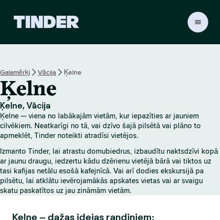
T
i
n
d
e
Galamērķi
Vācija
Ķelne
r
Ķelne
s
ā
k
Ķelne, Vācija
u
Ķelne — viena no labākajām vietām, kur iepazīties ar jauniem
m
cilvēkiem. Neatkarīgi no tā, vai dzīvo šajā pilsētā vai plāno to
l
apmeklēt, Tinder noteikti atradīsi vietējos.
a
Izmanto Tinder, lai atrastu domubiedrus, izbaudītu naktsdzīvi kopā
p
ar jaunu draugu, iedzertu kādu dzērienu vietējā bārā vai tiktos uz
a
tasi kafijas netālu esošā kafejnīcā. Vai arī dodies ekskursijā pa
pilsētu, lai atklātu ievērojamākās apskates vietas vai ar svaigu
skatu paskatītos uz jau zināmām vietām.
Ķelne – dažas idejas randiņiem: