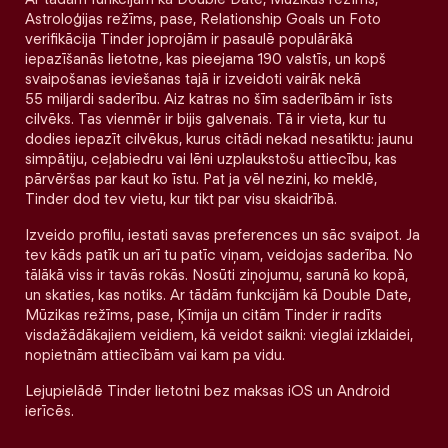
Astroloģijas režīms, pase, Relationship Goals un Foto
verifikācija Tinder joprojām ir pasaulē populārākā
iepazīšanās lietotne, kas pieejama 190 valstīs, un kopš
svaipošanas ieviešanas tajā ir izveidoti vairāk nekā
55 miljardi saderību. Aiz katras no šīm saderībām ir īsts
cilvēks. Tas vienmēr ir bijis galvenais. Tā ir vieta, kur tu
dodies iepazīt cilvēkus, kurus citādi nekad nesatiktu: jaunu
simpātiju, ceļabiedru vai lēni uzplaukstošu attiecību, kas
pārvēršas par kaut ko īstu. Pat ja vēl nezini, ko meklē,
Tinder dod tev vietu, kur tikt par visu skaidrībā.
Izveido profilu, iestati savas preferences un sāc svaipot. Ja
tev kāds patīk un arī tu patīc viņam, veidojas saderība. No
tālākā viss ir tavās rokās. Nosūti ziņojumu, sarunā ko kopā,
un skaties, kas notiks. Ar tādām funkcijām kā Double Date,
Mūzikas režīms, pase, Ķīmija un citām Tinder ir radīts
visdažādākajiem veidiem, kā veidot saikni: vieglai izklaidei,
nopietnām attiecībām vai kam pa vidu.
Lejupielādē Tinder lietotni bez maksas iOS un Android
ierīcēs.