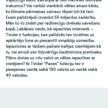
Vajadzīgs kāds, kas kopā ar tevi metīsies festivāla
trakumos? Vai varbūt vienkārši vēlies atrast kādu,
ko klimata pārmaiņas satrauc tikpat ļoti kā tevi.
Esam palīdzējuši izveidot 55 miljardus saderību.
Mēs šo to zinām par radniecīgu dvēseļu savešanu
kopā. Labākais veids, kā iepazīties internetā —
Tinder ir funkcijas, kas palīdzēs tev izcelties uz
apkārtējo fona un piesaistīt simpātiju uzmanību.
Iepazīsties ar tādiem pašiem kafijas cienītājiem kā
tu, vai atrodi sev līdzvērtīgu badmintona pretinieku.
Plāno doties uz citu valsti un vēlies iepazīties ar
vietējiem? Ar Tinder "Pases" funkciju tev ir
pieejamas vairāk nekā 190 valstis un vairāk nekā
40 valodas.