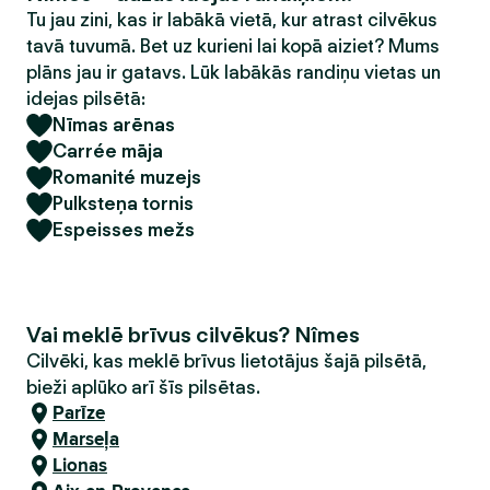
Tu jau zini, kas ir labākā vietā, kur atrast cilvēkus
tavā tuvumā. Bet uz kurieni lai kopā aiziet? Mums
plāns jau ir gatavs. Lūk labākās randiņu vietas un
idejas pilsētā:
Nīmas arēnas
Carrée māja
Romanité muzejs
Pulksteņa tornis
Espeisses mežs
Vai meklē brīvus cilvēkus? Nîmes
Cilvēki, kas meklē brīvus lietotājus šajā pilsētā,
bieži aplūko arī šīs pilsētas.
Parīze
Marseļa
Lionas