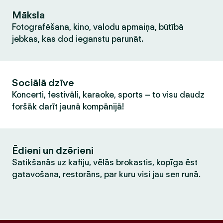
Māksla
Fotografēšana, kino, valodu apmaiņa, būtībā
jebkas, kas dod ieganstu parunāt.
Sociālā dzīve
Koncerti, festivāli, karaoke, sports – to visu daudz
foršāk darīt jaunā kompānijā!
Ēdieni un dzērieni
Satikšanās uz kafiju, vēlās brokastis, kopīga ēst
gatavošana, restorāns, par kuru visi jau sen runā.