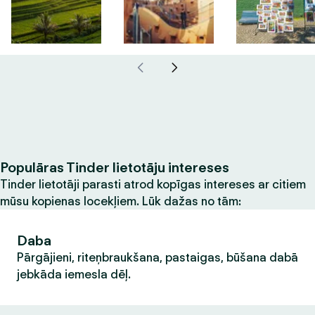
Populāras Tinder lietotāju intereses
Tinder lietotāji parasti atrod kopīgas intereses ar citiem
mūsu kopienas locekļiem. Lūk dažas no tām:
Daba
Pārgājieni, riteņbraukšana, pastaigas, būšana dabā
jebkāda iemesla dēļ.