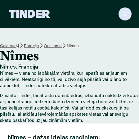
T
i
n
d
e
Galamērķi
Francija
Occitanie
Nîmes
r
Nîmes
s
ā
k
Nîmes, Francija
u
Nîmes — viena no labākajām vietām, kur iepazīties ar jauniem
m
cilvēkiem. Neatkarīgi no tā, vai dzīvo šajā pilsētā vai plāno to
l
apmeklēt, Tinder noteikti atradīsi vietējos.
a
Izmanto Tinder, lai atrastu domubiedrus, izbaudītu naktsdzīvi kopā
p
ar jaunu draugu, iedzertu kādu dzērienu vietējā bārā vai tiktos uz
a
tasi kafijas netālu esošā kafejnīcā. Vai arī dodies ekskursijā pa
pilsētu, lai atklātu ievērojamākās apskates vietas vai ar svaigu
skatu paskatītos uz jau zināmām vietām.
Nîmes – dažas idejas randiņiem: