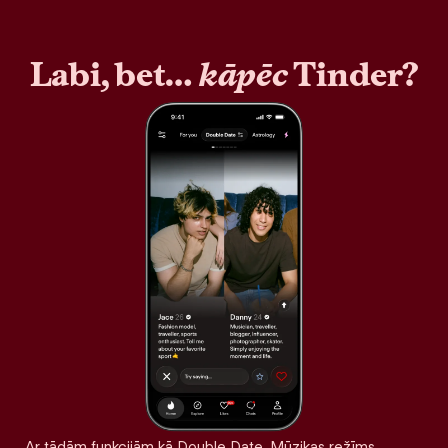
Labi, bet…
kāpēc
Tinder?
Ar tādām funkcijām kā Double Date, Mūzikas režīms,