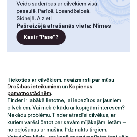
Veido saderības ar cilvēkiem visā
pasaulē. Parīzē. Losandželosā.
Sidnejā. Aiziet!
Pašreizējā atrašanās vieta
:
Nîmes
Kas ir "Pase"?
Tiekoties ar cilvēkiem, neaizmirsti par mūsu
Drošības ieteikumiem
un
Kopienas
pamatnostādnēm
.
Tinder ir labākā lietotne, lai iepazītos ar jauniem
cilvēkiem. Vai meklē kādu ar kopīgām interesēm?
Nekādu problēmu. Tinder atradīsi cilvēkus, ar
kuriem varēsi čatot par savām mīļākajām lietām —
no ceļošanas ar mašīnu līdz nakts tirgiem.