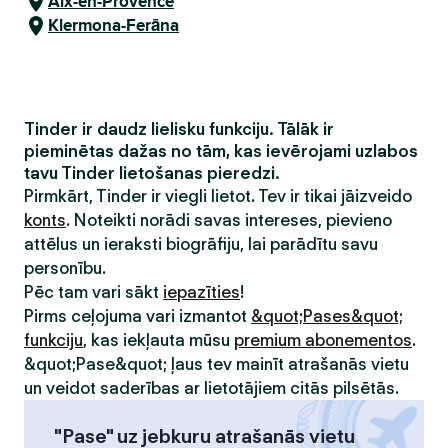
Aix-en-Provence
Klermona-Ferāna
Tinder ir daudz lielisku funkciju. Tālāk ir
pieminētas dažas no tām, kas ievērojami uzlabos
tavu Tinder lietošanas pieredzi.
Pirmkārt, Tinder ir viegli lietot. Tev ir tikai jāizveido
konts
. Noteikti norādi savas intereses, pievieno
attēlus un ieraksti biogrāfiju, lai parādītu savu
personību.
Pēc tam vari sākt
iepazīties
!
Pirms ceļojuma vari izmantot
&quot;Pases&quot;
funkciju
, kas iekļauta mūsu
premium abonementos
.
&quot;Pase&quot; ļaus tev mainīt atrašanās vietu
un veidot saderības ar lietotājiem citās pilsētās.
"Pase" uz jebkuru atrašanās vietu