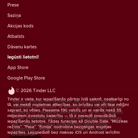
Prese
Saziņa
Akcijas kods
Atbalsts
Dāvanu kartes
Iegūsti lietotni!
App Store
Google Play Store
© 2026 Tinder LLC
Tinder ir vieta, kur iepazīšanās pārtop īstā saiknē, neatkarīgi no
Mums ir svarīgs tavs privātums. Mēs un mūsu partneri
tā, vai meklē nopietnas attiecības, ko brīvāku vai vēl tikai mēģini
izmantojam izsekotājus, lai analizētu mūsu tīmekļa vietnes
saprast, ko vēlies. Pieejama 190 valstīs un ar vairāk nekā 55
auditoriju un sniegtu tev piedāvājumus, kā arī, lai uzlabotu
miljardiem izveidotu saderību — tā ir pasaulē populārākā
Tinder mārketinga darbību efektivitāti.
Vairāk informācijas
iepazīšanās lietotne. Tādas funkcijas kā Double Date, "Mūzikas
par sīkfailiem un mūsu izmantotajiem pakalpojumu
režīms", "Pase", "Ķīmija" nodrošina bezgalīgas iespējas
sniedzējiem.
Jebkurā brīdī vari atsaukt piekrišanu
iepazīties. Lejupielādē bez maksas iOS un Android ierīcēm.
iestatījumos.