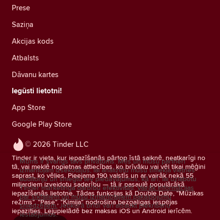
Prese
Saziņa
Akcijas kods
Atbalsts
Dāvanu kartes
Iegūsti lietotni!
App Store
Google Play Store
© 2026 Tinder LLC
Tinder ir vieta, kur iepazīšanās pārtop īstā saiknē, neatkarīgi no
Mums ir svarīgs tavs privātums. Mēs un mūsu partneri
tā, vai meklē nopietnas attiecības, ko brīvāku vai vēl tikai mēģini
izmantojam izsekotājus, lai analizētu mūsu tīmekļa vietnes
saprast, ko vēlies. Pieejama 190 valstīs un ar vairāk nekā 55
auditoriju un sniegtu tev piedāvājumus, kā arī, lai uzlabotu
miljardiem izveidotu saderību — tā ir pasaulē populārākā
Tinder mārketinga darbību efektivitāti.
Vairāk informācijas
iepazīšanās lietotne. Tādas funkcijas kā Double Date, "Mūzikas
par sīkfailiem un mūsu izmantotajiem pakalpojumu
režīms", "Pase", "Ķīmija" nodrošina bezgalīgas iespējas
sniedzējiem.
Jebkurā brīdī vari atsaukt piekrišanu
iepazīties. Lejupielādē bez maksas iOS un Android ierīcēm.
iestatījumos.