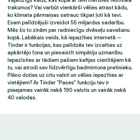
Vajadzīgs kāds, kas kopā ar tevi metīsies festivāla
trakumos? Vai varbūt vienkārši vēlies atrast kādu,
ko klimata pārmaiņas satrauc tikpat ļoti kā tevi.
Esam palīdzējuši izveidot 55 miljardus saderību.
Mēs šo to zinām par radniecīgu dvēseļu savešanu
kopā. Labākais veids, kā iepazīties internetā —
Tinder ir funkcijas, kas palīdzēs tev izcelties uz
apkārtējo fona un piesaistīt simpātiju uzmanību.
Iepazīsties ar tādiem pašiem kafijas cienītājiem kā
tu, vai atrodi sev līdzvērtīgu badmintona pretinieku.
Plāno doties uz citu valsti un vēlies iepazīties ar
vietējiem? Ar Tinder "Pases" funkciju tev ir
pieejamas vairāk nekā 190 valstis un vairāk nekā
40 valodas.