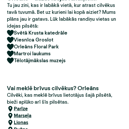
Tu jau zini, kas ir labākā vietā, kur atrast cilvēkus
tavā tuvumā. Bet uz kurieni lai kopā aiziet? Mums
plāns jau ir gatavs. Lūk labākās randiņu vietas un
idejas pilsētā:
Svētā Krusta katedrāle
Viesnīca Groslot
Orleāns Floral Park
Martroi laukums
Tēlotājmākslas muzejs
Vai meklē brīvus cilvēkus? Orleāns
Cilvēki, kas meklē brīvus lietotājus šajā pilsētā,
bieži aplūko arī šīs pilsētas.
Parīze
Marseļa
Lionas