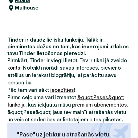
Ruāna
Mulhouse
Tinder ir daudz lielisku funkciju. Tālāk ir
pieminētas dažas no tām, kas ievērojami uzlabos
tavu Tinder lietošanas pieredzi.
Pirmkārt, Tinder ir viegli lietot. Tev ir tikai jāizveido
konts
. Noteikti norādi savas intereses, pievieno
attēlus un ieraksti biogrāfiju, lai parādītu savu
personību.
Pēc tam vari sākt
iepazīties
!
Pirms ceļojuma vari izmantot
&quot;Pases&quot;
funkciju
, kas iekļauta mūsu
premium abonementos
.
&quot;Pase&quot; ļaus tev mainīt atrašanās vietu
un veidot saderības ar lietotājiem citās pilsētās.
"Pase" uz jebkuru atrašanās vietu