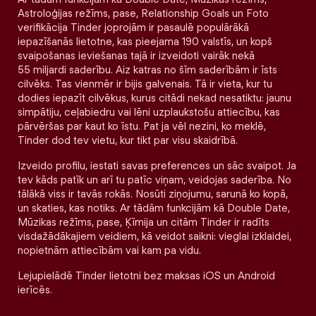
Astroloģijas režīms, pase, Relationship Goals un Foto
verifikācija Tinder joprojām ir pasaulē populārākā
iepazīšanās lietotne, kas pieejama 190 valstīs, un kopš
svaipošanas ieviešanas tajā ir izveidoti vairāk nekā
55 miljardi saderību. Aiz katras no šīm saderībām ir īsts
cilvēks. Tas vienmēr ir bijis galvenais. Tā ir vieta, kur tu
dodies iepazīt cilvēkus, kurus citādi nekad nesatiktu: jaunu
simpātiju, ceļabiedru vai lēni uzplaukstošu attiecību, kas
pārvēršas par kaut ko īstu. Pat ja vēl nezini, ko meklē,
Tinder dod tev vietu, kur tikt par visu skaidrībā.
Izveido profilu, iestati savas preferences un sāc svaipot. Ja
tev kāds patīk un arī tu patīc viņam, veidojas saderība. No
tālākā viss ir tavās rokās. Nosūti ziņojumu, sarunā ko kopā,
un skaties, kas notiks. Ar tādām funkcijām kā Double Date,
Mūzikas režīms, pase, Ķīmija un citām Tinder ir radīts
visdažādākajiem veidiem, kā veidot saikni: vieglai izklaidei,
nopietnām attiecībām vai kam pa vidu.
Lejupielādē Tinder lietotni bez maksas iOS un Android
ierīcēs.