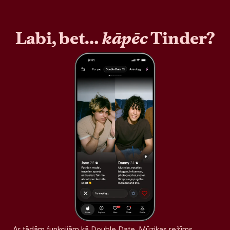
Labi, bet…
kāpēc
Tinder?
Ar tādām funkcijām kā Double Date, Mūzikas režīms,