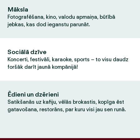
Māksla
Fotografēšana, kino, valodu apmaiņa, būtībā
jebkas, kas dod ieganstu parunāt.
Sociālā dzīve
Koncerti, festivāli, karaoke, sports – to visu daudz
foršāk darīt jaunā kompānijā!
Ēdieni un dzērieni
Satikšanās uz kafiju, vēlās brokastis, kopīga ēst
gatavošana, restorāns, par kuru visi jau sen runā.