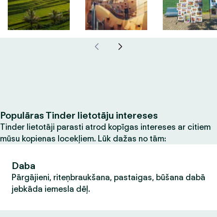
Populāras Tinder lietotāju intereses
Tinder lietotāji parasti atrod kopīgas intereses ar citiem
mūsu kopienas locekļiem. Lūk dažas no tām:
Daba
Pārgājieni, riteņbraukšana, pastaigas, būšana dabā
jebkāda iemesla dēļ.