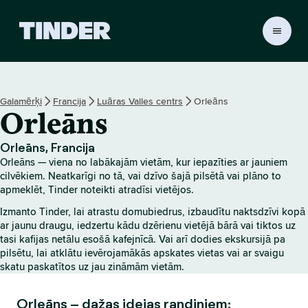
T
i
n
d
e
Galamērķi
Francija
Luāras Valles centrs
Orleāns
r
Orleāns
s
ā
k
Orleāns, Francija
u
Orleāns — viena no labākajām vietām, kur iepazīties ar jauniem
m
cilvēkiem. Neatkarīgi no tā, vai dzīvo šajā pilsētā vai plāno to
l
apmeklēt, Tinder noteikti atradīsi vietējos.
a
Izmanto Tinder, lai atrastu domubiedrus, izbaudītu naktsdzīvi kopā
p
ar jaunu draugu, iedzertu kādu dzērienu vietējā bārā vai tiktos uz
a
tasi kafijas netālu esošā kafejnīcā. Vai arī dodies ekskursijā pa
pilsētu, lai atklātu ievērojamākās apskates vietas vai ar svaigu
skatu paskatītos uz jau zināmām vietām.
Orleāns – dažas idejas randiņiem: