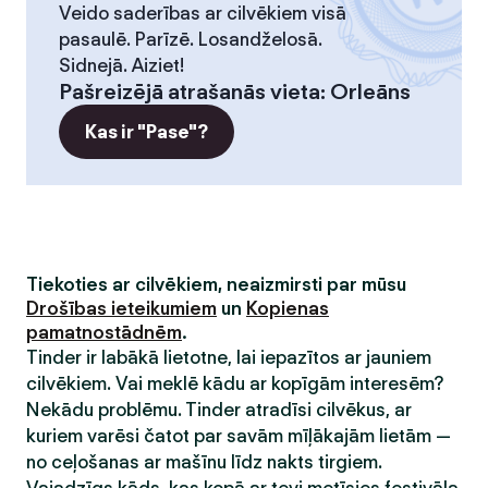
Veido saderības ar cilvēkiem visā
pasaulē. Parīzē. Losandželosā.
Sidnejā. Aiziet!
Pašreizējā atrašanās vieta
:
Orleāns
Kas ir "Pase"?
Tiekoties ar cilvēkiem, neaizmirsti par mūsu
Drošības ieteikumiem
un
Kopienas
pamatnostādnēm
.
Tinder ir labākā lietotne, lai iepazītos ar jauniem
cilvēkiem. Vai meklē kādu ar kopīgām interesēm?
Nekādu problēmu. Tinder atradīsi cilvēkus, ar
kuriem varēsi čatot par savām mīļākajām lietām —
no ceļošanas ar mašīnu līdz nakts tirgiem.