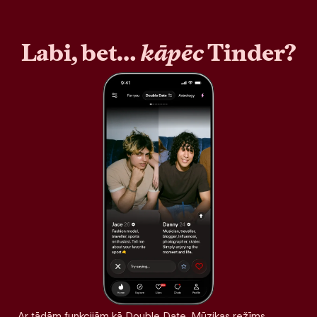
Labi, bet…
kāpēc
Tinder?
Ar tādām funkcijām kā Double Date, Mūzikas režīms,