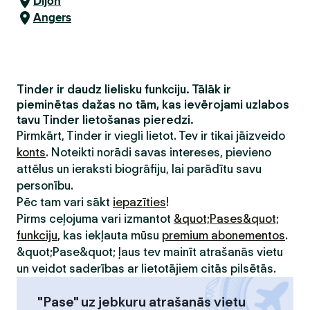
Dijon
Angers
Tinder ir daudz lielisku funkciju. Tālāk ir
pieminētas dažas no tām, kas ievērojami uzlabos
tavu Tinder lietošanas pieredzi.
Pirmkārt, Tinder ir viegli lietot. Tev ir tikai jāizveido
konts
. Noteikti norādi savas intereses, pievieno
attēlus un ieraksti biogrāfiju, lai parādītu savu
personību.
Pēc tam vari sākt
iepazīties
!
Pirms ceļojuma vari izmantot
&quot;Pases&quot;
funkciju
, kas iekļauta mūsu
premium abonementos
.
&quot;Pase&quot; ļaus tev mainīt atrašanās vietu
un veidot saderības ar lietotājiem citās pilsētās.
"Pase" uz jebkuru atrašanās vietu