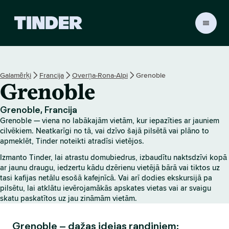
T
i
n
d
e
Galamērķi
Francija
Overņa-Rona-Alpi
Grenoble
r
Grenoble
s
ā
k
Grenoble, Francija
u
Grenoble — viena no labākajām vietām, kur iepazīties ar jauniem
m
cilvēkiem. Neatkarīgi no tā, vai dzīvo šajā pilsētā vai plāno to
l
apmeklēt, Tinder noteikti atradīsi vietējos.
a
Izmanto Tinder, lai atrastu domubiedrus, izbaudītu naktsdzīvi kopā
p
ar jaunu draugu, iedzertu kādu dzērienu vietējā bārā vai tiktos uz
a
tasi kafijas netālu esošā kafejnīcā. Vai arī dodies ekskursijā pa
pilsētu, lai atklātu ievērojamākās apskates vietas vai ar svaigu
skatu paskatītos uz jau zināmām vietām.
Grenoble – dažas idejas randiņiem: