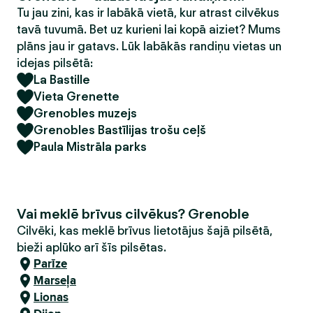
Tu jau zini, kas ir labākā vietā, kur atrast cilvēkus
tavā tuvumā. Bet uz kurieni lai kopā aiziet? Mums
plāns jau ir gatavs. Lūk labākās randiņu vietas un
idejas pilsētā:
La Bastille
Vieta Grenette
Grenobles muzejs
Grenobles Bastīlijas trošu ceļš
Paula Mistrāla parks
Vai meklē brīvus cilvēkus? Grenoble
Cilvēki, kas meklē brīvus lietotājus šajā pilsētā,
bieži aplūko arī šīs pilsētas.
Parīze
Marseļa
Lionas