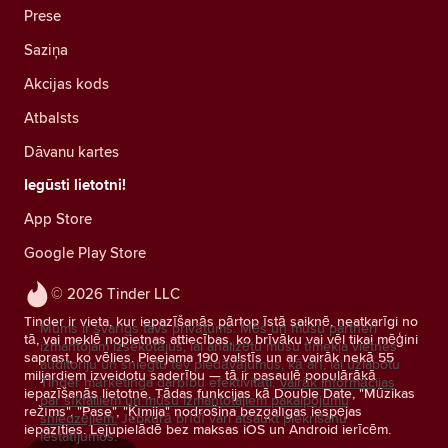
Prese
Saziņa
Akcijas kods
Atbalsts
Dāvanu kartes
Iegūsti lietotni!
App Store
Google Play Store
© 2026 Tinder LLC
Tinder ir vieta, kur iepazīšanās pārtop īstā saiknē, neatkarīgi no
Mums ir svarīgs tavs privātums. Mēs un mūsu partneri
tā, vai meklē nopietnas attiecības, ko brīvāku vai vēl tikai mēģini
izmantojam izsekotājus, lai analizētu mūsu tīmekļa vietnes
saprast, ko vēlies. Pieejama 190 valstīs un ar vairāk nekā 55
auditoriju un sniegtu tev piedāvājumus, kā arī, lai uzlabotu
miljardiem izveidotu saderību — tā ir pasaulē populārākā
Tinder mārketinga darbību efektivitāti.
Vairāk informācijas
iepazīšanās lietotne. Tādas funkcijas kā Double Date, "Mūzikas
par sīkfailiem un mūsu izmantotajiem pakalpojumu
režīms", "Pase", "Ķīmija" nodrošina bezgalīgas iespējas
sniedzējiem.
Jebkurā brīdī vari atsaukt piekrišanu
iepazīties. Lejupielādē bez maksas iOS un Android ierīcēm.
iestatījumos.