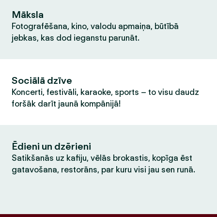
Māksla
Fotografēšana, kino, valodu apmaiņa, būtībā
jebkas, kas dod ieganstu parunāt.
Sociālā dzīve
Koncerti, festivāli, karaoke, sports – to visu daudz
foršāk darīt jaunā kompānijā!
Ēdieni un dzērieni
Satikšanās uz kafiju, vēlās brokastis, kopīga ēst
gatavošana, restorāns, par kuru visi jau sen runā.