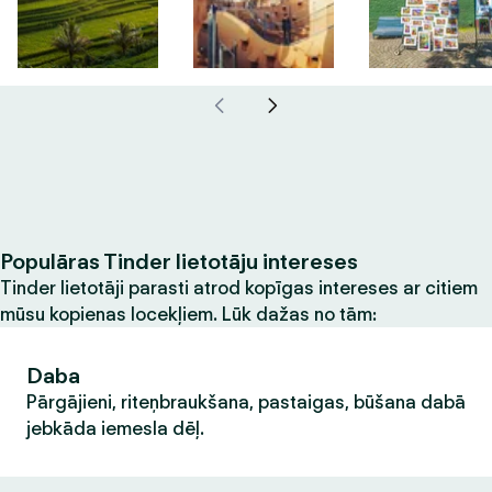
Populāras Tinder lietotāju intereses
Tinder lietotāji parasti atrod kopīgas intereses ar citiem
mūsu kopienas locekļiem. Lūk dažas no tām:
Daba
Pārgājieni, riteņbraukšana, pastaigas, būšana dabā
jebkāda iemesla dēļ.