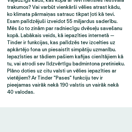
Vajadzīgs kāds, kas kopā ar tevi metīsies festivāla
trakumos? Vai varbūt vienkārši vēlies atrast kādu,
ko klimata pārmaiņas satrauc tikpat ļoti kā tevi.
Esam palīdzējuši izveidot 55 miljardus saderību.
Mēs šo to zinām par radniecīgu dvēseļu savešanu
kopā. Labākais veids, kā iepazīties internetā —
Tinder ir funkcijas, kas palīdzēs tev izcelties uz
apkārtējo fona un piesaistīt simpātiju uzmanību.
Iepazīsties ar tādiem pašiem kafijas cienītājiem kā
tu, vai atrodi sev līdzvērtīgu badmintona pretinieku.
Plāno doties uz citu valsti un vēlies iepazīties ar
vietējiem? Ar Tinder "Pases" funkciju tev ir
pieejamas vairāk nekā 190 valstis un vairāk nekā
40 valodas.