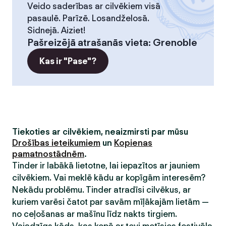
Veido saderības ar cilvēkiem visā
pasaulē. Parīzē. Losandželosā.
Sidnejā. Aiziet!
Pašreizējā atrašanās vieta
:
Grenoble
Kas ir "Pase"?
Tiekoties ar cilvēkiem, neaizmirsti par mūsu
Drošības ieteikumiem
un
Kopienas
pamatnostādnēm
.
Tinder ir labākā lietotne, lai iepazītos ar jauniem
cilvēkiem. Vai meklē kādu ar kopīgām interesēm?
Nekādu problēmu. Tinder atradīsi cilvēkus, ar
kuriem varēsi čatot par savām mīļākajām lietām —
no ceļošanas ar mašīnu līdz nakts tirgiem.