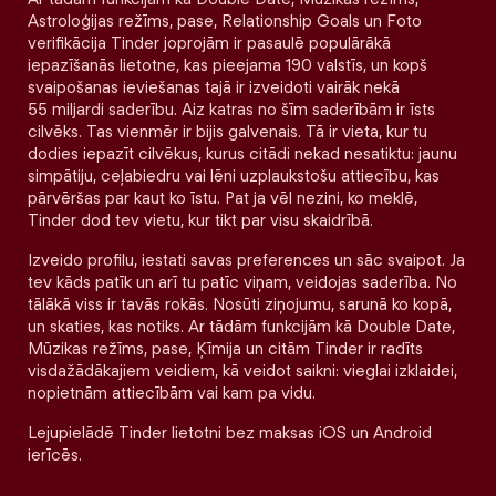
Astroloģijas režīms, pase, Relationship Goals un Foto
verifikācija Tinder joprojām ir pasaulē populārākā
iepazīšanās lietotne, kas pieejama 190 valstīs, un kopš
svaipošanas ieviešanas tajā ir izveidoti vairāk nekā
55 miljardi saderību. Aiz katras no šīm saderībām ir īsts
cilvēks. Tas vienmēr ir bijis galvenais. Tā ir vieta, kur tu
dodies iepazīt cilvēkus, kurus citādi nekad nesatiktu: jaunu
simpātiju, ceļabiedru vai lēni uzplaukstošu attiecību, kas
pārvēršas par kaut ko īstu. Pat ja vēl nezini, ko meklē,
Tinder dod tev vietu, kur tikt par visu skaidrībā.
Izveido profilu, iestati savas preferences un sāc svaipot. Ja
tev kāds patīk un arī tu patīc viņam, veidojas saderība. No
tālākā viss ir tavās rokās. Nosūti ziņojumu, sarunā ko kopā,
un skaties, kas notiks. Ar tādām funkcijām kā Double Date,
Mūzikas režīms, pase, Ķīmija un citām Tinder ir radīts
visdažādākajiem veidiem, kā veidot saikni: vieglai izklaidei,
nopietnām attiecībām vai kam pa vidu.
Lejupielādē Tinder lietotni bez maksas iOS un Android
ierīcēs.