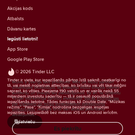
Akcijas kods
Atbalsts
Dāvanu kartes
Iegūsti lietotni!
App Store
Google Play Store
© 2026 Tinder LLC
Tinder ir vieta, kur iepazīšanās pārtop īstā saiknē, neatkarīgi no
Mums ir svarīgs tavs privātums. Mēs un mūsu partneri
tā, vai meklē nopietnas attiecības, ko brīvāku vai vēl tikai mēģini
izmantojam izsekotājus, lai analizētu mūsu tīmekļa vietnes
saprast, ko vēlies. Pieejama 190 valstīs un ar vairāk nekā 55
auditoriju un sniegtu tev piedāvājumus, kā arī, lai uzlabotu
miljardiem izveidotu saderību — tā ir pasaulē populārākā
Tinder mārketinga darbību efektivitāti.
Vairāk informācijas
iepazīšanās lietotne. Tādas funkcijas kā Double Date, "Mūzikas
par sīkfailiem un mūsu izmantotajiem pakalpojumu
režīms", "Pase", "Ķīmija" nodrošina bezgalīgas iespējas
sniedzējiem.
Jebkurā brīdī vari atsaukt piekrišanu
iepazīties. Lejupielādē bez maksas iOS un Android ierīcēm.
iestatījumos.
latviešu
Es piekrītu