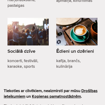
apmaiņa, kino/filmas
pastaigas
Sociālā dzīve
Ēdieni un dzērieni
koncerti, festivāli,
kafija, brančs,
karaoke, sports
kulinārija
Tiekoties ar cilvēkiem, neaizmirsti par mūsu
Drošības
ieteikumiem
un
Kopienas pamatnostādnēm
.