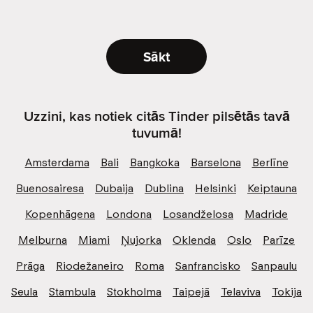
Sākt
Uzzini, kas notiek citās Tinder pilsētās tavā
tuvumā!
Amsterdama
Bali
Bangkoka
Barselona
Berlīne
Buenosairesa
Dubaija
Dublina
Helsinki
Keiptauna
Kopenhāgena
Londona
Losandželosa
Madride
Melburna
Miami
Ņujorka
Oklenda
Oslo
Parīze
Prāga
Riodežaneiro
Roma
Sanfrancisko
Sanpaulu
Seula
Stambula
Stokholma
Taipejā
Telaviva
Tokija