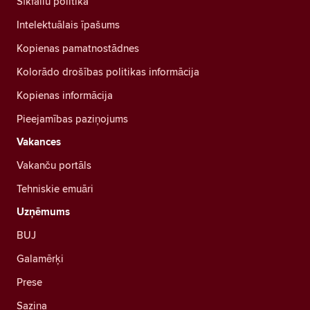
Sīkfailu politika
Intelektuālais īpašums
Kopienas pamatnostādnes
Kolorādo drošības politikas informācija
Kopienas informācija
Pieejamības paziņojums
Vakances
Vakanču portāls
Tehniskie emuāri
Uzņēmums
BUJ
Galamērķi
Prese
Saziņa