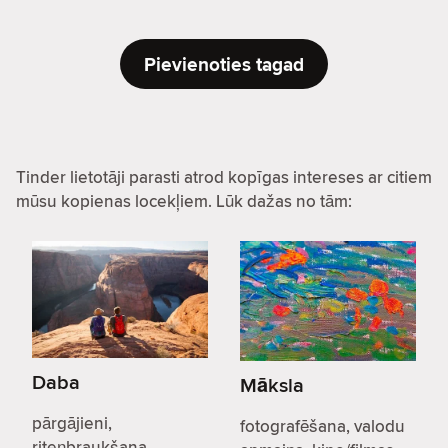
Pievienoties tagad
Tinder lietotāji parasti atrod kopīgas intereses ar citiem
mūsu kopienas locekļiem. Lūk dažas no tām:
Daba
Māksla
pārgājieni,
fotografēšana, valodu
riteņbraukšana,