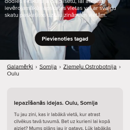
dodies ekskursijā pa pilsētu, lai atklātu
ievērojamākās apskates vietas vai ar svaigu
skatu paskatītos uz jau zināmām vietām.
Pievienoties tagad
Galamērķi
›
Somija
›
Ziemeļu Ostrobotnija
›
Oulu
Iepazīšanās idejas. Oulu, Somija
Tu jau zini, kas ir labākā vietā, kur atrast
cilvēkus tavā tuvumā. Bet uz kurieni lai kopā
aiziet? Mums plāns jau ir gatavs. Lūk labākās