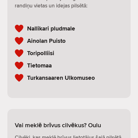
randiņu vietas un idejas pilsētā:
Nallikari pludmale
Ainolan Puisto
Toripolliisi
Tietomaa
Turkansaaren Ulkomuseo
Vai meklē brīvus cilvēkus? Oulu
Cilvēki, kas meklē brīvus lietotājus šajā pilsētā,