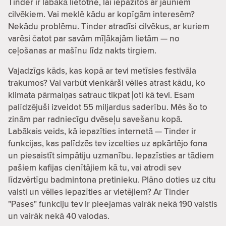
Tinder ir labākā lietotne, lai iepazītos ar jauniem
cilvēkiem. Vai meklē kādu ar kopīgām interesēm?
Nekādu problēmu. Tinder atradīsi cilvēkus, ar kuriem
varēsi čatot par savām mīļākajām lietām — no
ceļošanas ar mašīnu līdz nakts tirgiem.
Vajadzīgs kāds, kas kopā ar tevi metīsies festivāla
trakumos? Vai varbūt vienkārši vēlies atrast kādu, ko
klimata pārmaiņas satrauc tikpat ļoti kā tevi. Esam
palīdzējuši izveidot 55 miljardus saderību. Mēs šo to
zinām par radniecīgu dvēseļu savešanu kopā.
Labākais veids, kā iepazīties internetā — Tinder ir
funkcijas, kas palīdzēs tev izcelties uz apkārtējo fona
un piesaistīt simpātiju uzmanību. Iepazīsties ar tādiem
pašiem kafijas cienītājiem kā tu, vai atrodi sev
līdzvērtīgu badmintona pretinieku. Plāno doties uz citu
valsti un vēlies iepazīties ar vietējiem? Ar Tinder
"Pases" funkciju tev ir pieejamas vairāk nekā 190 valstis
un vairāk nekā 40 valodas.