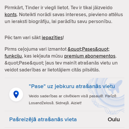
Pirmkārt, Tinder ir viegli lietot. Tev ir tikai jāizveido
konts
. Noteikti norādi savas intereses, pievieno attēlus
un ieraksti biogrāfiju, lai parādītu savu personību.
Pēc tam vari sākt
iepazīties
!
Pirms ceļojuma vari izmantot
&quot;Pases&quot;
funkciju
, kas iekļauta mūsu
premium abonementos
.
&quot;Pase&quot; ļaus tev mainīt atrašanās vietu un
veidot saderības ar lietotājiem citās pilsētās.
"Pase" uz jebkuru atrašanās vietu
Veido saderības ar cilvēkiem visā pasaulē. Parīzē.
Losandželosā. Sidnejā. Aiziet!
Pašreizējā atrašanās vieta
Oulu