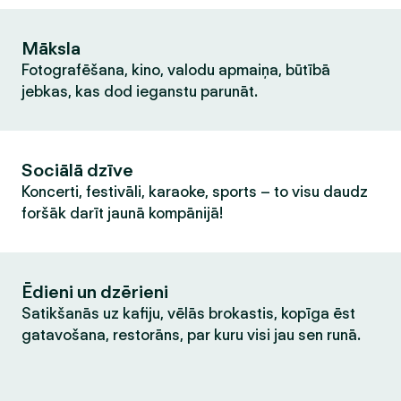
Māksla
Fotografēšana, kino, valodu apmaiņa, būtībā
jebkas, kas dod ieganstu parunāt.
Sociālā dzīve
Koncerti, festivāli, karaoke, sports – to visu daudz
foršāk darīt jaunā kompānijā!
Ēdieni un dzērieni
Satikšanās uz kafiju, vēlās brokastis, kopīga ēst
gatavošana, restorāns, par kuru visi jau sen runā.