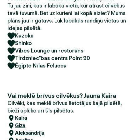
Tu jau zini, kas ir labākā vietā, kur atrast cilvēkus
tavā tuvumā. Bet uz kurieni lai kopā aiziet? Mums
plāns jau ir gatavs. Lūk labākās randiņu vietas un
idejas pilsētā:
Kazoku
Shinko
Vibes Lounge un restorāns
Tirdzniecības centrs Point 90
Ēģipte Nīlas Felucca
Vai meklē brīvus cilvēkus? Jaunā Kaira
Cilvēki, kas meklē brīvus lietotājus šajā pilsētā,
bieži aplūko arī šīs pilsētas.
Kaira
Giza
Aleksandrija