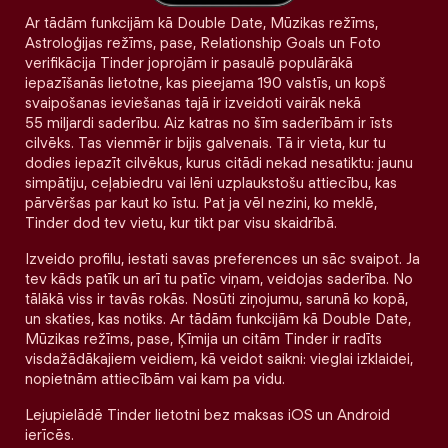
Ar tādām funkcijām kā Double Date, Mūzikas režīms,
Astroloģijas režīms, pase, Relationship Goals un Foto
verifikācija Tinder joprojām ir pasaulē populārākā
iepazīšanās lietotne, kas pieejama 190 valstīs, un kopš
svaipošanas ieviešanas tajā ir izveidoti vairāk nekā
55 miljardi saderību. Aiz katras no šīm saderībām ir īsts
cilvēks. Tas vienmēr ir bijis galvenais. Tā ir vieta, kur tu
dodies iepazīt cilvēkus, kurus citādi nekad nesatiktu: jaunu
simpātiju, ceļabiedru vai lēni uzplaukstošu attiecību, kas
pārvēršas par kaut ko īstu. Pat ja vēl nezini, ko meklē,
Tinder dod tev vietu, kur tikt par visu skaidrībā.
Izveido profilu, iestati savas preferences un sāc svaipot. Ja
tev kāds patīk un arī tu patīc viņam, veidojas saderība. No
tālākā viss ir tavās rokās. Nosūti ziņojumu, sarunā ko kopā,
un skaties, kas notiks. Ar tādām funkcijām kā Double Date,
Mūzikas režīms, pase, Ķīmija un citām Tinder ir radīts
visdažādākajiem veidiem, kā veidot saikni: vieglai izklaidei,
nopietnām attiecībām vai kam pa vidu.
Lejupielādē Tinder lietotni bez maksas iOS un Android
ierīcēs.