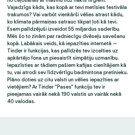
no ceļošanas ar mašīnu līdz nakts tirgiem.
Vajadzīgs kāds, kas kopā ar tevi metīsies festivāla
trakumos? Vai varbūt vienkārši vēlies atrast kādu,
ko klimata pārmaiņas satrauc tikpat ļoti kā tevi.
Esam palīdzējuši izveidot 55 miljardus saderību.
Mēs šo to zinām par radniecīgu dvēseļu savešanu
kopā. Labākais veids, kā iepazīties internetā —
Tinder ir funkcijas, kas palīdzēs tev izcelties uz
apkārtējo fona un piesaistīt simpātiju uzmanību.
Iepazīsties ar tādiem pašiem kafijas cienītājiem kā
tu, vai atrodi sev līdzvērtīgu badmintona pretinieku.
Plāno doties uz citu valsti un vēlies iepazīties ar
vietējiem? Ar Tinder "Pases" funkciju tev ir
pieejamas vairāk nekā 190 valstis un vairāk nekā
40 valodas.