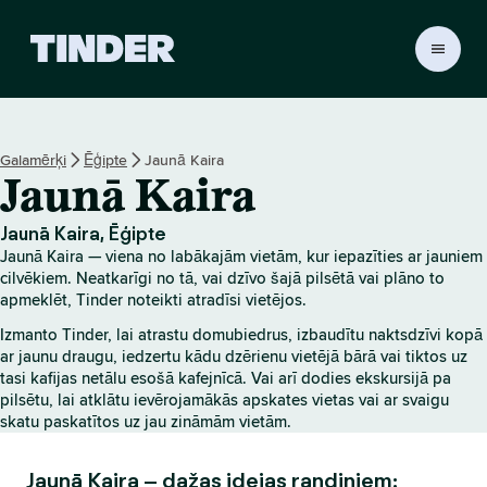
T
i
n
d
e
Galamērķi
Ēģipte
Jaunā Kaira
r
Jaunā Kaira
s
ā
k
Jaunā Kaira, Ēģipte
u
Jaunā Kaira — viena no labākajām vietām, kur iepazīties ar jauniem
m
cilvēkiem. Neatkarīgi no tā, vai dzīvo šajā pilsētā vai plāno to
l
apmeklēt, Tinder noteikti atradīsi vietējos.
a
Izmanto Tinder, lai atrastu domubiedrus, izbaudītu naktsdzīvi kopā
p
ar jaunu draugu, iedzertu kādu dzērienu vietējā bārā vai tiktos uz
a
tasi kafijas netālu esošā kafejnīcā. Vai arī dodies ekskursijā pa
pilsētu, lai atklātu ievērojamākās apskates vietas vai ar svaigu
skatu paskatītos uz jau zināmām vietām.
Jaunā Kaira – dažas idejas randiņiem: