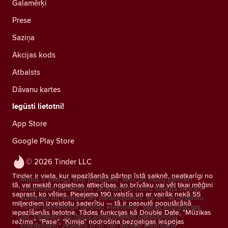
Galamērķi
Prese
Saziņa
Akcijas kods
Atbalsts
Dāvanu kartes
Iegūsti lietotni!
App Store
Google Play Store
© 2026 Tinder LLC
Tinder ir vieta, kur iepazīšanās pārtop īstā saiknē, neatkarīgi no
Mums ir svarīgs tavs privātums. Mēs un mūsu partneri
tā, vai meklē nopietnas attiecības, ko brīvāku vai vēl tikai mēģini
izmantojam izsekotājus, lai analizētu mūsu tīmekļa vietnes
saprast, ko vēlies. Pieejama 190 valstīs un ar vairāk nekā 55
auditoriju un sniegtu tev piedāvājumus, kā arī, lai uzlabotu
miljardiem izveidotu saderību — tā ir pasaulē populārākā
Tinder mārketinga darbību efektivitāti.
Vairāk informācijas
iepazīšanās lietotne. Tādas funkcijas kā Double Date, "Mūzikas
par sīkfailiem un mūsu izmantotajiem pakalpojumu
režīms", "Pase", "Ķīmija" nodrošina bezgalīgas iespējas
sniedzējiem.
Jebkurā brīdī vari atsaukt piekrišanu