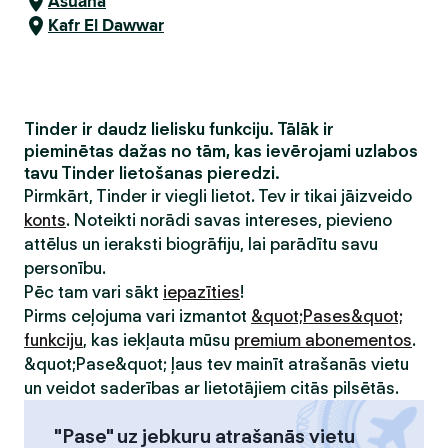
Asuāna
Kafr El Dawwar
Tinder ir daudz lielisku funkciju. Tālāk ir
pieminētas dažas no tām, kas ievērojami uzlabos
tavu Tinder lietošanas pieredzi.
Pirmkārt, Tinder ir viegli lietot. Tev ir tikai jāizveido
konts
. Noteikti norādi savas intereses, pievieno
attēlus un ieraksti biogrāfiju, lai parādītu savu
personību.
Pēc tam vari sākt
iepazīties
!
Pirms ceļojuma vari izmantot
&quot;Pases&quot;
funkciju
, kas iekļauta mūsu
premium abonementos
.
&quot;Pase&quot; ļaus tev mainīt atrašanās vietu
un veidot saderības ar lietotājiem citās pilsētās.
"Pase" uz jebkuru atrašanās vietu