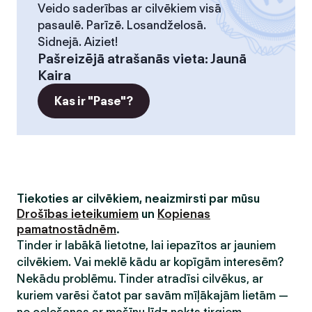
Veido saderības ar cilvēkiem visā
pasaulē. Parīzē. Losandželosā.
Sidnejā. Aiziet!
Pašreizējā atrašanās vieta
:
Jaunā
Kaira
Kas ir "Pase"?
Tiekoties ar cilvēkiem, neaizmirsti par mūsu
Drošības ieteikumiem
un
Kopienas
pamatnostādnēm
.
Tinder ir labākā lietotne, lai iepazītos ar jauniem
cilvēkiem. Vai meklē kādu ar kopīgām interesēm?
Nekādu problēmu. Tinder atradīsi cilvēkus, ar
kuriem varēsi čatot par savām mīļākajām lietām —