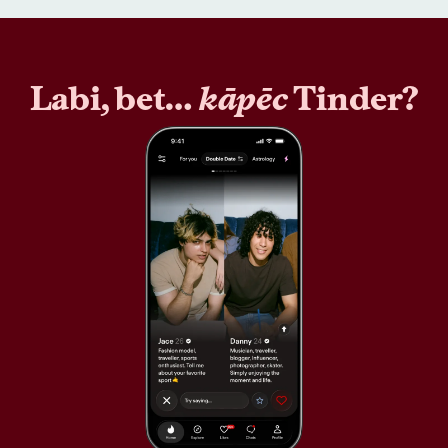
Labi, bet…
kāpēc
Tinder?