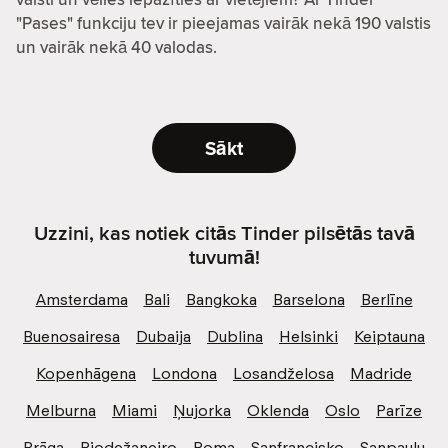
"Pases" funkciju tev ir pieejamas vairāk nekā 190 valstis
un vairāk nekā 40 valodas.
Sākt
Uzzini, kas notiek citās Tinder pilsētās tavā
tuvumā!
Amsterdama
Bali
Bangkoka
Barselona
Berlīne
Buenosairesa
Dubaija
Dublina
Helsinki
Keiptauna
Kopenhāgena
Londona
Losandželosa
Madride
Melburna
Miami
Ņujorka
Oklenda
Oslo
Parīze
Prāga
Riodežaneiro
Roma
Sanfrancisko
Sanpaulu