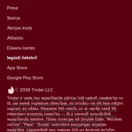
Prese
Saziņa
Akcijas kods
Atbalsts
Dāvanu kartes
Iegūsti lietotni!
App Store
Google Play Store
© 2026 Tinder LLC
Tinder ir vieta, kur iepazīšanās pārtop īstā saiknē, neatkarīgi no
Mums ir svarīgs tavs privātums. Mēs un mūsu partneri
tā, vai meklē nopietnas attiecības, ko brīvāku vai vēl tikai mēģini
izmantojam izsekotājus, lai analizētu mūsu tīmekļa vietnes
saprast, ko vēlies. Pieejama 190 valstīs un ar vairāk nekā 55
auditoriju un sniegtu tev piedāvājumus, kā arī, lai uzlabotu
miljardiem izveidotu saderību — tā ir pasaulē populārākā
Tinder mārketinga darbību efektivitāti.
Vairāk informācijas
iepazīšanās lietotne. Tādas funkcijas kā Double Date, "Mūzikas
par sīkfailiem un mūsu izmantotajiem pakalpojumu
režīms", "Pase", "Ķīmija" nodrošina bezgalīgas iespējas
sniedzējiem.
Jebkurā brīdī vari atsaukt piekrišanu
iepazīties. Lejupielādē bez maksas iOS un Android ierīcēm.
iestatījumos.