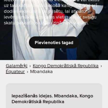
uz tasi kafijas netālu esošā kafejnīcā. Vai arī
dodies ekskursijā pa pilsētu, lai atklātu
ievērojamākās apskates vietas vai ar svaigu
skatu paskatītos uz jau zināmām vietām.
Pievienoties tagad
Galamērķi
›
Kongo Demokrātiskā Republika
›
Équateur
›
Mbandaka
Iepazīšanās idejas. Mbandaka, Kongo
Demokrātiskā Republika