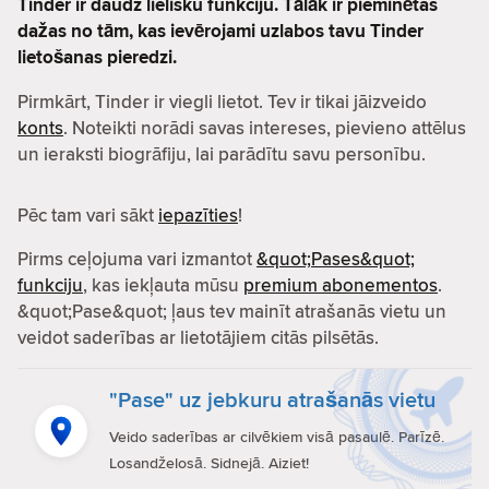
Tinder ir daudz lielisku funkciju. Tālāk ir pieminētas
dažas no tām, kas ievērojami uzlabos tavu Tinder
lietošanas pieredzi.
Pirmkārt, Tinder ir viegli lietot. Tev ir tikai jāizveido
konts
. Noteikti norādi savas intereses, pievieno attēlus
un ieraksti biogrāfiju, lai parādītu savu personību.
Pēc tam vari sākt
iepazīties
!
Pirms ceļojuma vari izmantot
&quot;Pases&quot;
funkciju
, kas iekļauta mūsu
premium abonementos
.
&quot;Pase&quot; ļaus tev mainīt atrašanās vietu un
veidot saderības ar lietotājiem citās pilsētās.
"Pase" uz jebkuru atrašanās vietu
Veido saderības ar cilvēkiem visā pasaulē. Parīzē.
Losandželosā. Sidnejā. Aiziet!