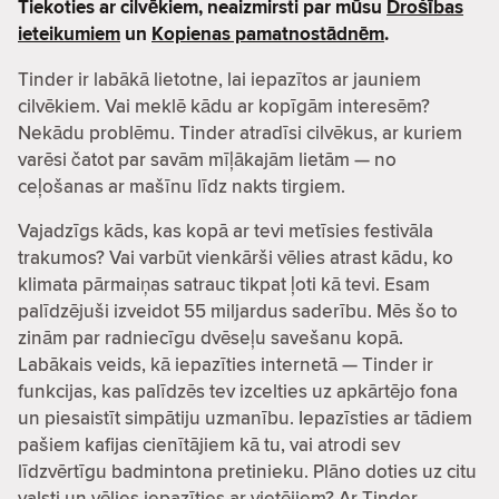
Tiekoties ar cilvēkiem, neaizmirsti par mūsu
Drošības
ieteikumiem
un
Kopienas pamatnostādnēm
.
Tinder ir labākā lietotne, lai iepazītos ar jauniem
cilvēkiem. Vai meklē kādu ar kopīgām interesēm?
Nekādu problēmu. Tinder atradīsi cilvēkus, ar kuriem
varēsi čatot par savām mīļākajām lietām — no
ceļošanas ar mašīnu līdz nakts tirgiem.
Vajadzīgs kāds, kas kopā ar tevi metīsies festivāla
trakumos? Vai varbūt vienkārši vēlies atrast kādu, ko
klimata pārmaiņas satrauc tikpat ļoti kā tevi. Esam
palīdzējuši izveidot 55 miljardus saderību. Mēs šo to
zinām par radniecīgu dvēseļu savešanu kopā.
Labākais veids, kā iepazīties internetā — Tinder ir
funkcijas, kas palīdzēs tev izcelties uz apkārtējo fona
un piesaistīt simpātiju uzmanību. Iepazīsties ar tādiem
pašiem kafijas cienītājiem kā tu, vai atrodi sev
līdzvērtīgu badmintona pretinieku. Plāno doties uz citu
valsti un vēlies iepazīties ar vietējiem? Ar Tinder