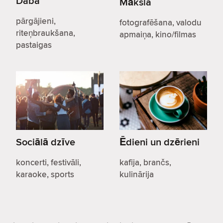
Daba
Māksla
pārgājieni,
fotografēšana, valodu
riteņbraukšana,
apmaiņa, kino/filmas
pastaigas
Sociālā dzīve
Ēdieni un dzērieni
koncerti, festivāli,
kafija, brančs,
karaoke, sports
kulinārija