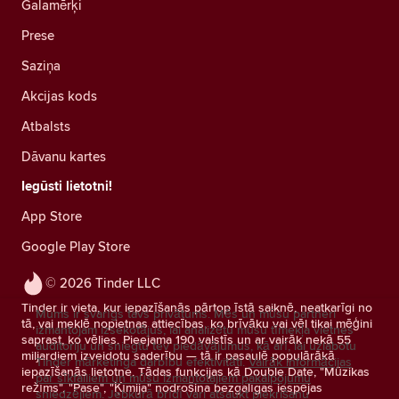
Galamērķi
Prese
Saziņa
Akcijas kods
Atbalsts
Dāvanu kartes
Iegūsti lietotni!
App Store
Google Play Store
© 2026 Tinder LLC
Tinder ir vieta, kur iepazīšanās pārtop īstā saiknē, neatkarīgi no
Mums ir svarīgs tavs privātums. Mēs un mūsu partneri
tā, vai meklē nopietnas attiecības, ko brīvāku vai vēl tikai mēģini
izmantojam izsekotājus, lai analizētu mūsu tīmekļa vietnes
saprast, ko vēlies. Pieejama 190 valstīs un ar vairāk nekā 55
auditoriju un sniegtu tev piedāvājumus, kā arī, lai uzlabotu
miljardiem izveidotu saderību — tā ir pasaulē populārākā
Tinder mārketinga darbību efektivitāti.
Vairāk informācijas
iepazīšanās lietotne. Tādas funkcijas kā Double Date, "Mūzikas
par sīkfailiem un mūsu izmantotajiem pakalpojumu
režīms", "Pase", "Ķīmija" nodrošina bezgalīgas iespējas
sniedzējiem.
Jebkurā brīdī vari atsaukt piekrišanu