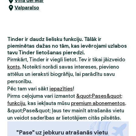
Viña del Mar
Valparaīso
Tinder ir daudz lielisku funkciju. Tālāk ir
pieminētas dažas no tām, kas ievērojami uzlabos
tavu Tinder lietošanas pieredzi.
Pirmkārt, Tinder ir viegli lietot. Tev ir tikai jāizveido
konts
. Noteikti norādi savas intereses, pievieno
attēlus un ieraksti biogrāfiju, lai parādītu savu
personību.
Pēc tam vari sākt
iepazīties
!
Pirms ceļojuma vari izmantot
&quot;Pases&quot;
funkciju
, kas iekļauta mūsu
premium abonementos
.
&quot;Pase&quot; ļaus tev mainīt atrašanās vietu
un veidot saderības ar lietotājiem citās pilsētās.
"Pase" uz jebkuru atrašanās vietu