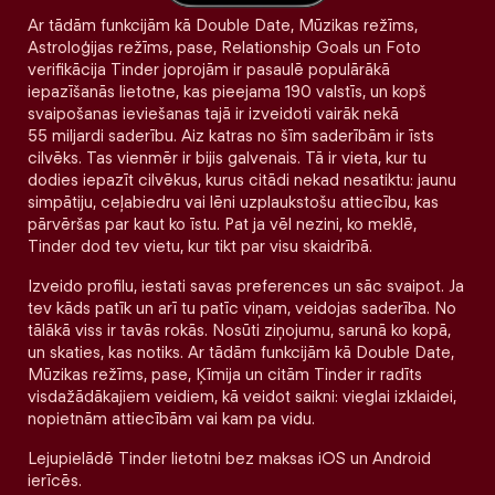
Ar tādām funkcijām kā Double Date, Mūzikas režīms,
Astroloģijas režīms, pase, Relationship Goals un Foto
verifikācija Tinder joprojām ir pasaulē populārākā
iepazīšanās lietotne, kas pieejama 190 valstīs, un kopš
svaipošanas ieviešanas tajā ir izveidoti vairāk nekā
55 miljardi saderību. Aiz katras no šīm saderībām ir īsts
cilvēks. Tas vienmēr ir bijis galvenais. Tā ir vieta, kur tu
dodies iepazīt cilvēkus, kurus citādi nekad nesatiktu: jaunu
simpātiju, ceļabiedru vai lēni uzplaukstošu attiecību, kas
pārvēršas par kaut ko īstu. Pat ja vēl nezini, ko meklē,
Tinder dod tev vietu, kur tikt par visu skaidrībā.
Izveido profilu, iestati savas preferences un sāc svaipot. Ja
tev kāds patīk un arī tu patīc viņam, veidojas saderība. No
tālākā viss ir tavās rokās. Nosūti ziņojumu, sarunā ko kopā,
un skaties, kas notiks. Ar tādām funkcijām kā Double Date,
Mūzikas režīms, pase, Ķīmija un citām Tinder ir radīts
visdažādākajiem veidiem, kā veidot saikni: vieglai izklaidei,
nopietnām attiecībām vai kam pa vidu.
Lejupielādē Tinder lietotni bez maksas iOS un Android
ierīcēs.