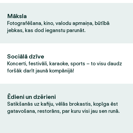
Māksla
Fotografēšana, kino, valodu apmaiņa, būtībā
jebkas, kas dod ieganstu parunāt.
Sociālā dzīve
Koncerti, festivāli, karaoke, sports – to visu daudz
foršāk darīt jaunā kompānijā!
Ēdieni un dzērieni
Satikšanās uz kafiju, vēlās brokastis, kopīga ēst
gatavošana, restorāns, par kuru visi jau sen runā.