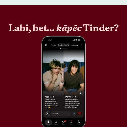
Labi, bet…
kāpēc
Tinder?