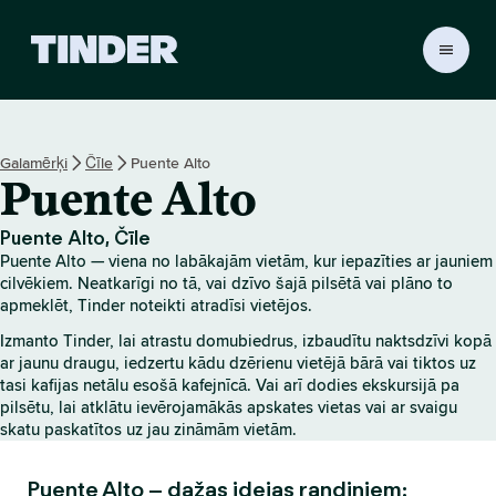
T
i
n
d
e
Galamērķi
Čīle
Puente Alto
r
Puente Alto
s
ā
k
Puente Alto, Čīle
u
Puente Alto — viena no labākajām vietām, kur iepazīties ar jauniem
m
cilvēkiem. Neatkarīgi no tā, vai dzīvo šajā pilsētā vai plāno to
l
apmeklēt, Tinder noteikti atradīsi vietējos.
a
Izmanto Tinder, lai atrastu domubiedrus, izbaudītu naktsdzīvi kopā
p
ar jaunu draugu, iedzertu kādu dzērienu vietējā bārā vai tiktos uz
a
tasi kafijas netālu esošā kafejnīcā. Vai arī dodies ekskursijā pa
pilsētu, lai atklātu ievērojamākās apskates vietas vai ar svaigu
skatu paskatītos uz jau zināmām vietām.
Puente Alto – dažas idejas randiņiem: