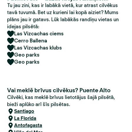
Tu jau zini, kas ir labākā vietā, kur atrast cilvēkus
tavā tuvumā. Bet uz kurieni lai kopā aiziet? Mums
plāns jau ir gatavs. Lūk labākās randiņu vietas un
idejas pilsētā:
Las Vizcachas ciems
Cerro Ballena
Las Vizcachas klubs
Geo parks
Geo parks
Vai meklē brīvus cilvēkus? Puente Alto
Cilvēki, kas meklē brīvus lietotājus šajā pilsētā,
bieži aplūko arī šīs pilsētas.
Santiago
La Florida
Antofagasta