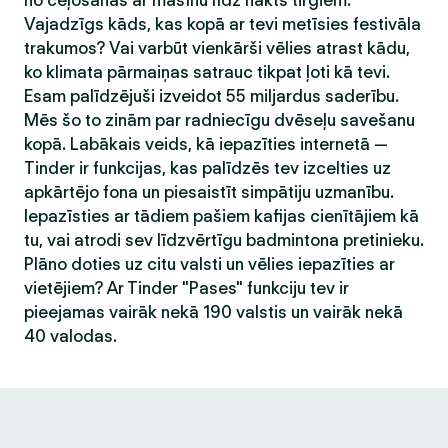
no ceļošanas ar mašīnu līdz nakts tirgiem.
Vajadzīgs kāds, kas kopā ar tevi metīsies festivāla
trakumos? Vai varbūt vienkārši vēlies atrast kādu,
ko klimata pārmaiņas satrauc tikpat ļoti kā tevi.
Esam palīdzējuši izveidot 55 miljardus saderību.
Mēs šo to zinām par radniecīgu dvēseļu savešanu
kopā. Labākais veids, kā iepazīties internetā —
Tinder ir funkcijas, kas palīdzēs tev izcelties uz
apkārtējo fona un piesaistīt simpātiju uzmanību.
Iepazīsties ar tādiem pašiem kafijas cienītājiem kā
tu, vai atrodi sev līdzvērtīgu badmintona pretinieku.
Plāno doties uz citu valsti un vēlies iepazīties ar
vietējiem? Ar Tinder "Pases" funkciju tev ir
pieejamas vairāk nekā 190 valstis un vairāk nekā
40 valodas.