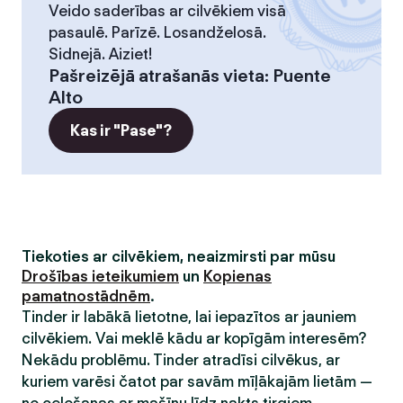
Veido saderības ar cilvēkiem visā
pasaulē. Parīzē. Losandželosā.
Sidnejā. Aiziet!
Pašreizējā atrašanās vieta
:
Puente
Alto
Kas ir "Pase"?
Tiekoties ar cilvēkiem, neaizmirsti par mūsu
Drošības ieteikumiem
un
Kopienas
pamatnostādnēm
.
Tinder ir labākā lietotne, lai iepazītos ar jauniem
cilvēkiem. Vai meklē kādu ar kopīgām interesēm?
Nekādu problēmu. Tinder atradīsi cilvēkus, ar
kuriem varēsi čatot par savām mīļākajām lietām —