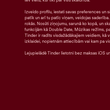
tev vietu, kur tikt par visu skaidrībā.
Izveido profilu, iestati savas preferences un s
patīk un arī tu patīc viņam, veidojas saderība. 
rokās. Nosūti ziņojumu, sarunā ko kopā, un ska
funkcijām kā Double Date, Mūzikas režīms, pa
Tinder ir radīts visdažādākajiem veidiem, kā ve
izklaidei, nopietnām attiecībām vai kam pa vi
Lejupielādē Tinder lietotni bez maksas iOS un