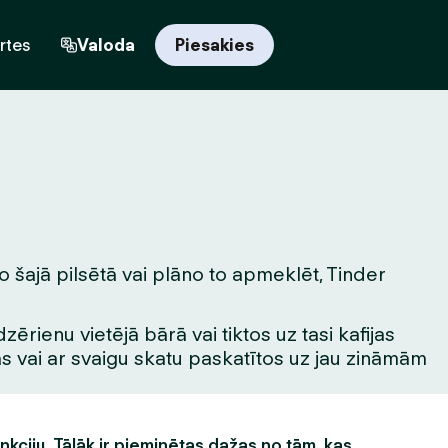
rtes
Valoda
Piesakies
o šajā pilsētā vai plāno to apmeklēt, Tinder
rienu vietējā bārā vai tiktos uz tasi kafijas
tas vai ar svaigu skatu paskatītos uz jau zināmām
unkciju. Tālāk ir pieminētas dažas no tām, kas