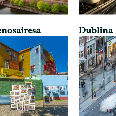
nosairesa
Dublina