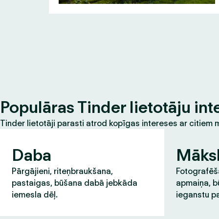
Populāras Tinder lietotāju int
Tinder lietotāji parasti atrod kopīgas intereses ar citie
Daba
Māks
Pārgājieni, riteņbraukšana,
Fotografēša
pastaigas, būšana dabā jebkāda
apmaiņa, b
iemesla dēļ.
ieganstu pa