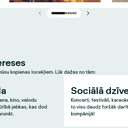
ereses
m mūsu kopienas locekļiem. Lūk dažas no tām:
la
Sociālā dzīv
na, kino, valodu
Koncerti, festivāli, karaok
ūtībā jebkas, kas dod
to visu daudz foršāk darī
runāt.
kompānijā!