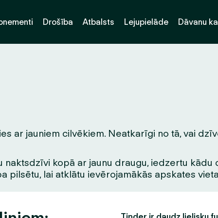
onementi
Drošība
Atbalsts
Lejupielāde
Dāvanu ka
es ar jauniem cilvēkiem. Neatkarīgi no tā, vai dzīv
 naktsdzīvi kopā ar jaunu draugu, iedzertu kādu dzē
pa pilsētu, lai atklātu ievērojamākās apskates vie
diņiem:
Tinder ir daudz lielisku f