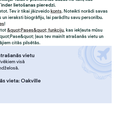
Tinder lietošanas pieredzi.
etot. Tev ir tikai jāizveido
konts
. Noteikti norādi savas
 un ieraksti biogrāfiju, lai parādītu savu personību.
ies
!
ntot
&quot;Pases&quot; funkciju
, kas iekļauta mūsu
&quot;Pase&quot; ļaus tev mainīt atrašanās vietu un
ājiem citās pilsētās.
atrašanās vietu
lvēkiem visā
ndželosā.
ās vieta
:
Oakville