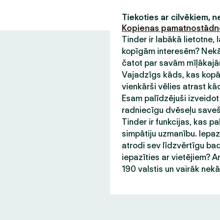
Tiekoties ar cilvēkiem, 
Kopienas pamatnostād
Tinder ir labākā lietotne,
kopīgām interesēm? Nekādu
čatot par savām mīļākajām
Vajadzīgs kāds, kas kopā 
vienkārši vēlies atrast kā
Esam palīdzējuši izveidot
radniecīgu dvēseļu saveša
Tinder ir funkcijas, kas pa
simpātiju uzmanību. Iepazī
atrodi sev līdzvērtīgu bad
iepazīties ar vietējiem? A
190 valstis un vairāk nek