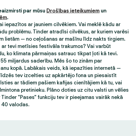
neaizmirsti par mūsu
Drošības ieteikumiem
un
nēm
.
 lai iepazītos ar jauniem cilvēkiem. Vai meklē kādu ar
 problēmu. Tinder atradīsi cilvēkus, ar kuriem varēsi
 lietām — no ceļošanas ar mašīnu līdz nakts tirgiem.
ar tevi metīsies festivāla trakumos? Vai varbūt
du, ko klimata pārmaiņas satrauc tikpat ļoti kā tevi.
 55 miljardus saderību. Mēs šo to zinām par
nu kopā. Labākais veids, kā iepazīties internetā —
līdzēs tev izcelties uz apkārtējo fona un piesaistīt
sties ar tādiem pašiem kafijas cienītājiem kā tu, vai
mintona pretinieku. Plāno doties uz citu valsti un vēlies
r Tinder "Pases" funkciju tev ir pieejamas vairāk nekā
ā 40 valodas.