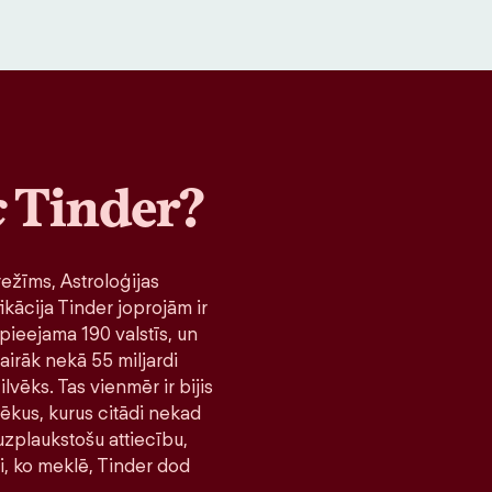
c
Tinder?
ežīms, Astroloģijas
ikācija Tinder joprojām ir
pieejama 190 valstīs, un
airāk nekā 55 miljardi
lvēks. Tas vienmēr ir bijis
lvēkus, kurus citādi nekad
 uzplaukstošu attiecību,
ni, ko meklē, Tinder dod