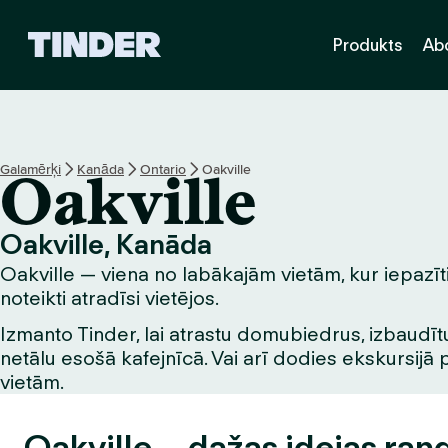
T
Produkts
Ab
i
n
d
e
r
s
Galamērķi
Kanāda
Ontario
Oakville
Oakville
ā
k
u
Oakville, Kanāda
m
Oakville — viena no labākajām vietām, kur iepazīti
l
a
noteikti atradīsi vietējos.
p
Izmanto Tinder, lai atrastu domubiedrus, izbaudītu
a
netālu esošā kafejnīcā. Vai arī dodies ekskursijā 
vietām.
Oakville – dažas idejas ran