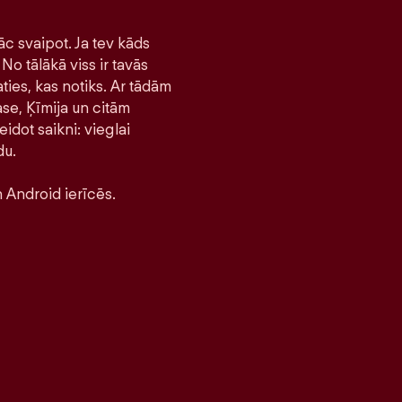
āc svaipot. Ja tev kāds
No tālākā viss ir tavās
ties, kas notiks. Ar tādām
se, Ķīmija un citām
idot saikni: vieglai
du.
 Android ierīcēs.