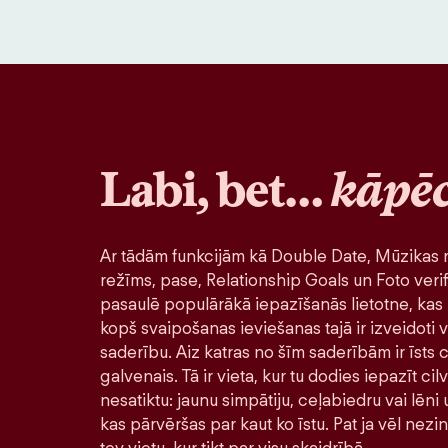
Labi, bet…
kāpē
Ar tādām funkcijām kā Double Date, Mūzikas r
režīms, pase, Relationship Goals un Foto verif
pasaulē populārākā iepazīšanās lietotne, kas 
kopš svaipošanas ieviešanas tajā ir izveidoti v
saderību. Aiz katras no šīm saderībām ir īsts ci
galvenais. Tā ir vieta, kur tu dodies iepazīt ci
nesatiktu: jaunu simpātiju, ceļabiedru vai lēni
kas pārvēršas par kaut ko īstu. Pat ja vēl nezi