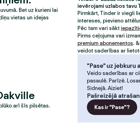
ievērojami uzlabos tavu 
tuvumā. Bet uz kurieni lai
Pirmkārt, Tinder ir viegli li
diņu vietas un idejas
intereses, pievieno attēlus
Pēc tam vari sākt
iepazīt
Pirms ceļojuma vari izma
premium abonementos
. 
veidot saderības ar lietot
"Pase" uz jebkuru 
Veido saderības ar ci
pasaulē. Parīzē. Losa
Sidnejā. Aiziet!
Oakville
Pašreizējā atrašan
plūko arī šīs pilsētas.
Kas ir "Pase"?