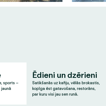
e
Ēdieni un dzērieni
e, sports –
Satikšanās uz kafiju, vēlās brokastis,
t jaunā
kopīga ēst gatavošana, restorāns,
par kuru visi jau sen runā.