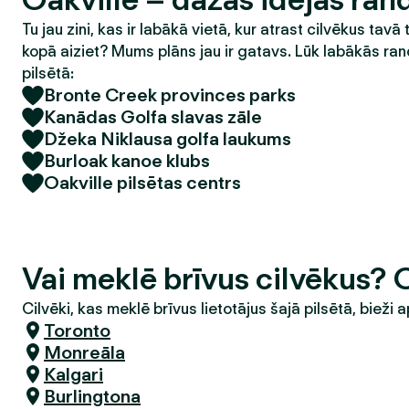
Tu jau zini, kas ir labākā vietā, kur atrast cilvēkus tavā 
kopā aiziet? Mums plāns jau ir gatavs. Lūk labākās ran
pilsētā:
Bronte Creek provinces parks
Kanādas Golfa slavas zāle
Džeka Niklausa golfa laukums
Burloak kanoe klubs
Oakville pilsētas centrs
Vai meklē brīvus cilvēkus? 
Cilvēki, kas meklē brīvus lietotājus šajā pilsētā, bieži a
Toronto
Monreāla
Kalgari
Burlingtona