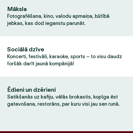
Māksla
Fotografēšana, kino, valodu apmaiņa, būtībā
jebkas, kas dod ieganstu parunāt.
Sociālā dzīve
Koncerti, festivāli, karaoke, sports – to visu daudz
foršāk darīt jaunā kompānijā!
Ēdieni un dzērieni
Satikšanās uz kafiju, vēlās brokastis, kopīga ēst
gatavošana, restorāns, par kuru visi jau sen runā.