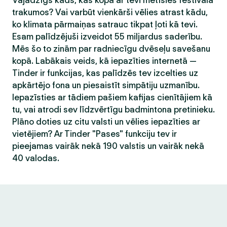
Vajadzīgs kāds, kas kopā ar tevi metīsies festivāla
trakumos? Vai varbūt vienkārši vēlies atrast kādu,
ko klimata pārmaiņas satrauc tikpat ļoti kā tevi.
Esam palīdzējuši izveidot 55 miljardus saderību.
Mēs šo to zinām par radniecīgu dvēseļu savešanu
kopā. Labākais veids, kā iepazīties internetā —
Tinder ir funkcijas, kas palīdzēs tev izcelties uz
apkārtējo fona un piesaistīt simpātiju uzmanību.
Iepazīsties ar tādiem pašiem kafijas cienītājiem kā
tu, vai atrodi sev līdzvērtīgu badmintona pretinieku.
Plāno doties uz citu valsti un vēlies iepazīties ar
vietējiem? Ar Tinder "Pases" funkciju tev ir
pieejamas vairāk nekā 190 valstis un vairāk nekā
40 valodas.