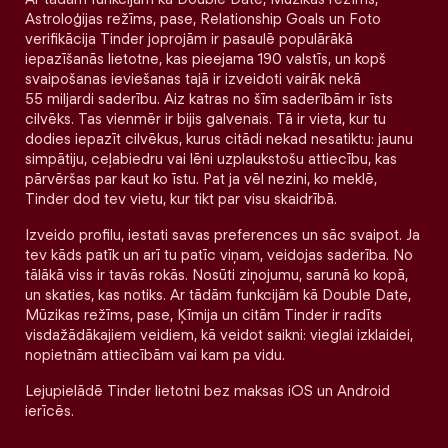
Astroloģijas režīms, pase, Relationship Goals un Foto
verifikācija Tinder joprojām ir pasaulē populārākā
iepazīšanās lietotne, kas pieejama 190 valstīs, un kopš
svaipošanas ieviešanas tajā ir izveidoti vairāk nekā
55 miljardi saderību. Aiz katras no šīm saderībām ir īsts
cilvēks. Tas vienmēr ir bijis galvenais. Tā ir vieta, kur tu
dodies iepazīt cilvēkus, kurus citādi nekad nesatiktu: jaunu
simpātiju, ceļabiedru vai lēni uzplaukstošu attiecību, kas
pārvēršas par kaut ko īstu. Pat ja vēl nezini, ko meklē,
Tinder dod tev vietu, kur tikt par visu skaidrībā.
Izveido profilu, iestati savas preferences un sāc svaipot. Ja
tev kāds patīk un arī tu patīc viņam, veidojas saderība. No
tālākā viss ir tavās rokās. Nosūti ziņojumu, sarunā ko kopā,
un skaties, kas notiks. Ar tādām funkcijām kā Double Date,
Mūzikas režīms, pase, Ķīmija un citām Tinder ir radīts
visdažādākajiem veidiem, kā veidot saikni: vieglai izklaidei,
nopietnām attiecībām vai kam pa vidu.
Lejupielādē Tinder lietotni bez maksas iOS un Android
ierīcēs.