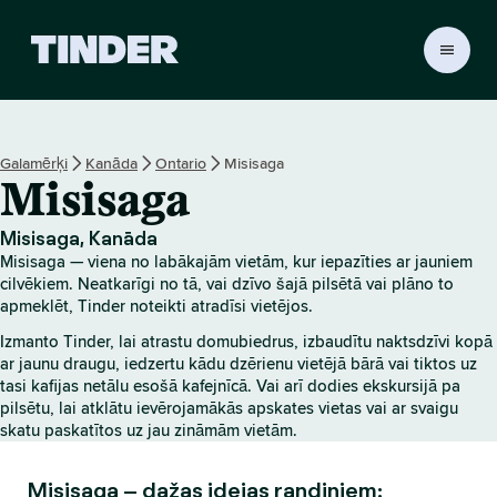
T
i
n
d
e
Galamērķi
Kanāda
Ontario
Misisaga
r
Misisaga
s
ā
k
Misisaga, Kanāda
u
Misisaga — viena no labākajām vietām, kur iepazīties ar jauniem
m
cilvēkiem. Neatkarīgi no tā, vai dzīvo šajā pilsētā vai plāno to
l
apmeklēt, Tinder noteikti atradīsi vietējos.
a
Izmanto Tinder, lai atrastu domubiedrus, izbaudītu naktsdzīvi kopā
p
ar jaunu draugu, iedzertu kādu dzērienu vietējā bārā vai tiktos uz
a
tasi kafijas netālu esošā kafejnīcā. Vai arī dodies ekskursijā pa
pilsētu, lai atklātu ievērojamākās apskates vietas vai ar svaigu
skatu paskatītos uz jau zināmām vietām.
Misisaga – dažas idejas randiņiem: