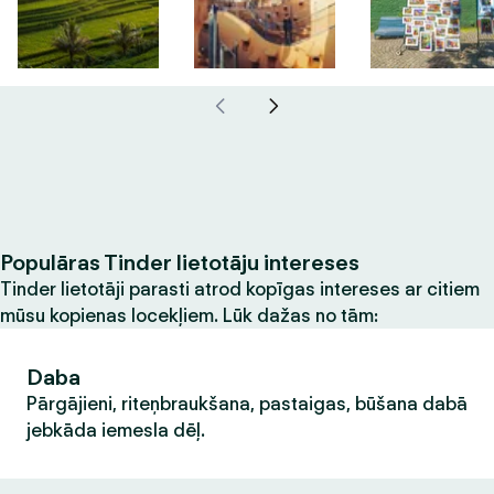
Populāras Tinder lietotāju intereses
Tinder lietotāji parasti atrod kopīgas intereses ar citiem
mūsu kopienas locekļiem. Lūk dažas no tām:
Daba
Pārgājieni, riteņbraukšana, pastaigas, būšana dabā
jebkāda iemesla dēļ.