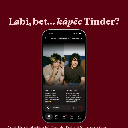
Labi, bet…
kāpēc
Tinder?
Ar tādām funkcijām kā Double Date, Mūzikas režīms,