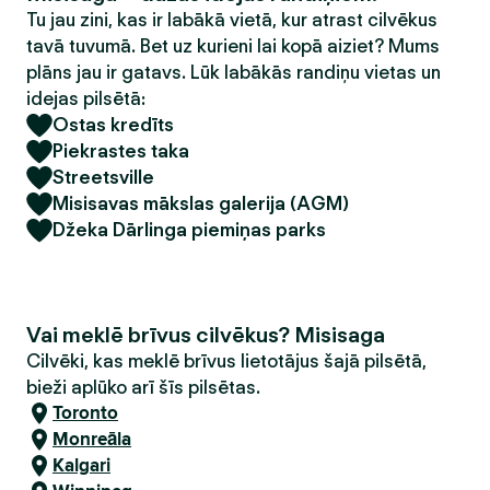
Tu jau zini, kas ir labākā vietā, kur atrast cilvēkus
tavā tuvumā. Bet uz kurieni lai kopā aiziet? Mums
plāns jau ir gatavs. Lūk labākās randiņu vietas un
idejas pilsētā:
Ostas kredīts
Piekrastes taka
Streetsville
Misisavas mākslas galerija (AGM)
Džeka Dārlinga piemiņas parks
Vai meklē brīvus cilvēkus? Misisaga
Cilvēki, kas meklē brīvus lietotājus šajā pilsētā,
bieži aplūko arī šīs pilsētas.
Toronto
Monreāla
Kalgari