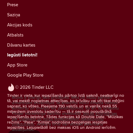
Prese
Saziņa
Akcijas kods
Atbalsts
Dāvanu kartes
Iegūsti lietotni!
App Store
Google Play Store
© 2026 Tinder LLC
Tinder ir vieta, kur iepazīšanās pārtop īstā saiknē, neatkarīgi no
Mums ir svarīgs tavs privātums. Mēs un mūsu partneri
tā, vai meklē nopietnas attiecības, ko brīvāku vai vēl tikai mēģini
izmantojam izsekotājus, lai analizētu mūsu tīmekļa vietnes
saprast, ko vēlies. Pieejama 190 valstīs un ar vairāk nekā 55
auditoriju un sniegtu tev piedāvājumus, kā arī, lai uzlabotu
miljardiem izveidotu saderību — tā ir pasaulē populārākā
Tinder mārketinga darbību efektivitāti.
Vairāk informācijas
iepazīšanās lietotne. Tādas funkcijas kā Double Date, "Mūzikas
par sīkfailiem un mūsu izmantotajiem pakalpojumu
režīms", "Pase", "Ķīmija" nodrošina bezgalīgas iespējas
sniedzējiem.
Jebkurā brīdī vari atsaukt piekrišanu
iepazīties. Lejupielādē bez maksas iOS un Android ierīcēm.
iestatījumos.