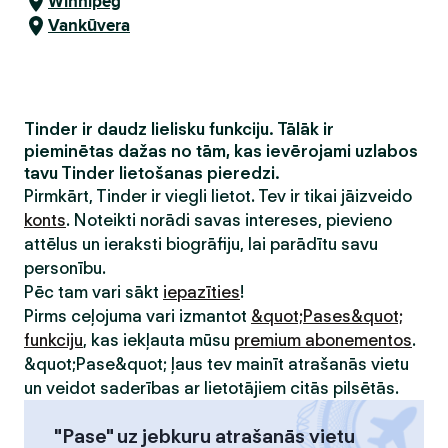
Winnipeg
Vankūvera
Tinder ir daudz lielisku funkciju. Tālāk ir
pieminētas dažas no tām, kas ievērojami uzlabos
tavu Tinder lietošanas pieredzi.
Pirmkārt, Tinder ir viegli lietot. Tev ir tikai jāizveido
konts
. Noteikti norādi savas intereses, pievieno
attēlus un ieraksti biogrāfiju, lai parādītu savu
personību.
Pēc tam vari sākt
iepazīties
!
Pirms ceļojuma vari izmantot
&quot;Pases&quot;
funkciju
, kas iekļauta mūsu
premium abonementos
.
&quot;Pase&quot; ļaus tev mainīt atrašanās vietu
un veidot saderības ar lietotājiem citās pilsētās.
"Pase" uz jebkuru atrašanās vietu