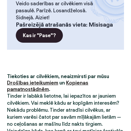
Veido saderības ar cilvēkiem visā
pasaulē. Parīzē. Losandželosā.
Sidnejā. Aiziet!
Pašreizējā atrašanās vieta
:
Misisaga
Kas ir "Pase"?
Tiekoties ar cilvēkiem, neaizmirsti par mūsu
Drošības ieteikumiem
un
Kopienas
pamatnostādnēm
.
Tinder ir labākā lietotne, lai iepazītos ar jauniem
cilvēkiem. Vai meklē kādu ar kopīgām interesēm?
Nekādu problēmu. Tinder atradīsi cilvēkus, ar
kuriem varēsi čatot par savām mīļākajām lietām —
no ceļošanas ar mašīnu līdz nakts tirgiem.