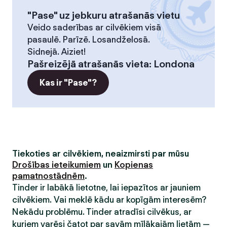
"Pase" uz jebkuru atrašanās vietu
Veido saderības ar cilvēkiem visā
pasaulē. Parīzē. Losandželosā.
Sidnejā. Aiziet!
Pašreizējā atrašanās vieta
:
Londona
Kas ir "Pase"?
Tiekoties ar cilvēkiem, neaizmirsti par mūsu
Drošības ieteikumiem
un
Kopienas
pamatnostādnēm
.
Tinder ir labākā lietotne, lai iepazītos ar jauniem
cilvēkiem. Vai meklē kādu ar kopīgām interesēm?
Nekādu problēmu. Tinder atradīsi cilvēkus, ar
kuriem varēsi čatot par savām mīļākajām lietām —