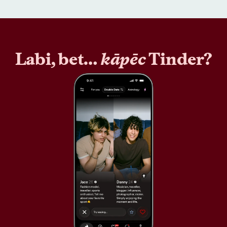
Labi, bet…
kāpēc
Tinder?