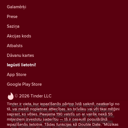
Galamērķi
Prese
Saziņa
Akcijas kods
Atbalsts
Dāvanu kartes
Iegūsti lietotni!
App Store
Google Play Store
© 2026 Tinder LLC
Tinder ir vieta, kur iepazīšanās pārtop īstā saiknē, neatkarīgi no
Mums ir svarīgs tavs privātums. Mēs un mūsu partneri
tā, vai meklē nopietnas attiecības, ko brīvāku vai vēl tikai mēģini
izmantojam izsekotājus, lai analizētu mūsu tīmekļa vietnes
saprast, ko vēlies. Pieejama 190 valstīs un ar vairāk nekā 55
auditoriju un sniegtu tev piedāvājumus, kā arī, lai uzlabotu
miljardiem izveidotu saderību — tā ir pasaulē populārākā
Tinder mārketinga darbību efektivitāti.
Vairāk informācijas
iepazīšanās lietotne. Tādas funkcijas kā Double Date, "Mūzikas
par sīkfailiem un mūsu izmantotajiem pakalpojumu