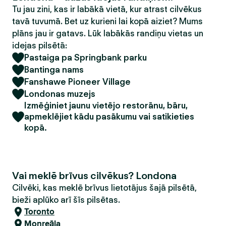
Tu jau zini, kas ir labākā vietā, kur atrast cilvēkus
tavā tuvumā. Bet uz kurieni lai kopā aiziet? Mums
plāns jau ir gatavs. Lūk labākās randiņu vietas un
idejas pilsētā:
Pastaiga pa Springbank parku
Bantinga nams
Fanshawe Pioneer Village
Londonas muzejs
Izmēģiniet jaunu vietējo restorānu, bāru,
apmeklējiet kādu pasākumu vai satikieties
kopā.
Vai meklē brīvus cilvēkus? Londona
Cilvēki, kas meklē brīvus lietotājus šajā pilsētā,
bieži aplūko arī šīs pilsētas.
Toronto
Monreāla