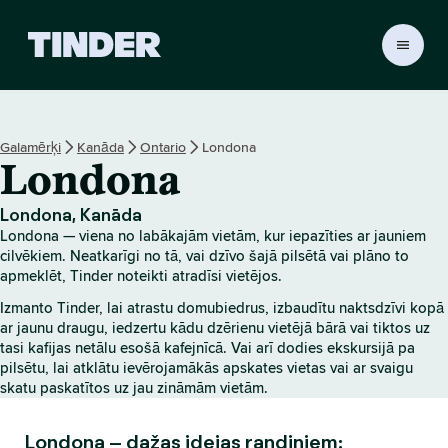
T
i
n
d
e
Galamērķi
Kanāda
Ontario
Londona
r
Londona
s
ā
k
Londona, Kanāda
u
Londona — viena no labākajām vietām, kur iepazīties ar jauniem
m
cilvēkiem. Neatkarīgi no tā, vai dzīvo šajā pilsētā vai plāno to
l
apmeklēt, Tinder noteikti atradīsi vietējos.
a
Izmanto Tinder, lai atrastu domubiedrus, izbaudītu naktsdzīvi kopā
p
ar jaunu draugu, iedzertu kādu dzērienu vietējā bārā vai tiktos uz
a
tasi kafijas netālu esošā kafejnīcā. Vai arī dodies ekskursijā pa
pilsētu, lai atklātu ievērojamākās apskates vietas vai ar svaigu
skatu paskatītos uz jau zināmām vietām.
Londona – dažas idejas randiņiem: