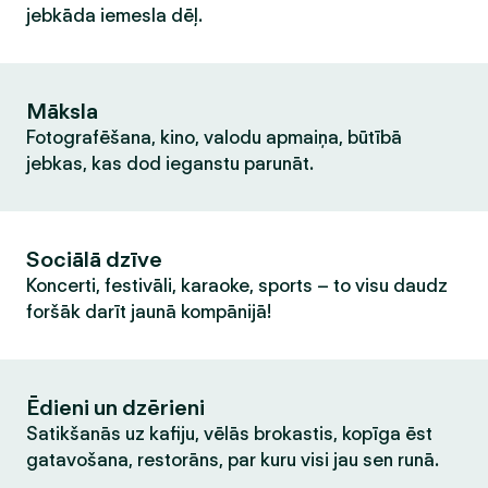
jebkāda iemesla dēļ.
Māksla
Fotografēšana, kino, valodu apmaiņa, būtībā
jebkas, kas dod ieganstu parunāt.
Sociālā dzīve
Koncerti, festivāli, karaoke, sports – to visu daudz
foršāk darīt jaunā kompānijā!
Ēdieni un dzērieni
Satikšanās uz kafiju, vēlās brokastis, kopīga ēst
gatavošana, restorāns, par kuru visi jau sen runā.