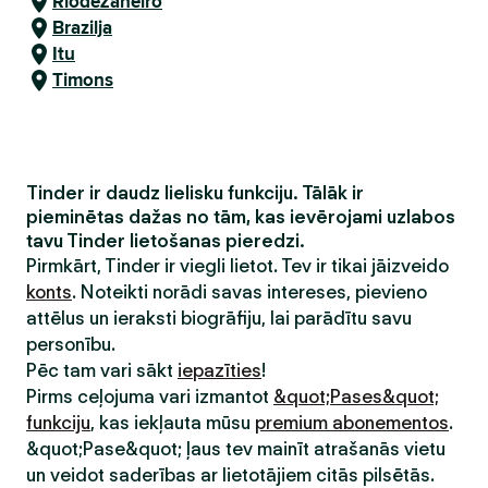
Riodežaneiro
Brazilja
Itu
Timons
Tinder ir daudz lielisku funkciju. Tālāk ir
pieminētas dažas no tām, kas ievērojami uzlabos
tavu Tinder lietošanas pieredzi.
Pirmkārt, Tinder ir viegli lietot. Tev ir tikai jāizveido
konts
. Noteikti norādi savas intereses, pievieno
attēlus un ieraksti biogrāfiju, lai parādītu savu
personību.
Pēc tam vari sākt
iepazīties
!
Pirms ceļojuma vari izmantot
&quot;Pases&quot;
funkciju
, kas iekļauta mūsu
premium abonementos
.
&quot;Pase&quot; ļaus tev mainīt atrašanās vietu
un veidot saderības ar lietotājiem citās pilsētās.