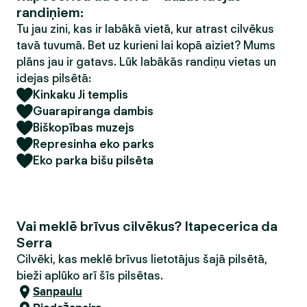
randiņiem:
Tu jau zini, kas ir labākā vietā, kur atrast cilvēkus
tavā tuvumā. Bet uz kurieni lai kopā aiziet? Mums
plāns jau ir gatavs. Lūk labākās randiņu vietas un
idejas pilsētā:
Kinkaku Ji templis
Guarapiranga dambis
Biškopības muzejs
Represinha eko parks
Eko parka bišu pilsēta
Vai meklē brīvus cilvēkus? Itapecerica da
Serra
Cilvēki, kas meklē brīvus lietotājus šajā pilsētā,
bieži aplūko arī šīs pilsētas.
Sanpaulu