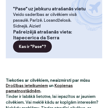
"Pase" uz jebkuru atrašanās vietu
Veido saderības ar cilvēkiem visā
pasaulē. Parīzē. Losandželosā.
Sidnejā. Aiziet!
Pašreizējā atrašanās vieta
:
Itapecerica da Serra
Kas ir "Pase"?
Tiekoties ar cilvēkiem, neaizmirsti par mūsu
Drošības ieteikumiem
un
Kopienas
pamatnostādnēm
.
Tinder ir labākā lietotne, lai iepazītos ar jauniem
cilvēkiem. Vai meklē kādu ar kopīgām interesēm?