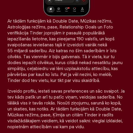
Ar tādām funkcijām kā Double Date, Mūzikas režīms,
Astroloģijas režīms, pase, Relationship Goals un Foto
verifikācija Tinder joprojām ir pasaulē populārākā
iepazīšanās lietotne, kas pieejama 190 valstīs, un kopš
svaipošanas ieviešanas tajā ir izveidoti vairāk nekā
55 miljardi saderību. Aiz katras no šīm saderībām ir īsts
cilvēks. Tas vienmēr ir bijis galvenais. Tā ir vieta, kur tu
dodies iepazīt cilvēkus, kurus citādi nekad nesatiktu: jaunu
simpātiju, ceļabiedru vai lēni uzplaukstošu attiecību, kas
pārvēršas par kaut ko īstu. Pat ja vēl nezini, ko meklē,
Tinder dod tev vietu, kur tikt par visu skaidrībā.
Izveido profilu, iestati savas preferences un sāc svaipot. Ja
tev kāds patīk un arī tu patīc viņam, veidojas saderība. No
tālākā viss ir tavās rokās. Nosūti ziņojumu, sarunā ko kopā,
un skaties, kas notiks. Ar tādām funkcijām kā Double Date,
Mūzikas režīms, pase, Ķīmija un citām Tinder ir radīts
visdažādākajiem veidiem, kā veidot saikni: vieglai izklaidei,
nopietnām attiecībām vai kam pa vidu.