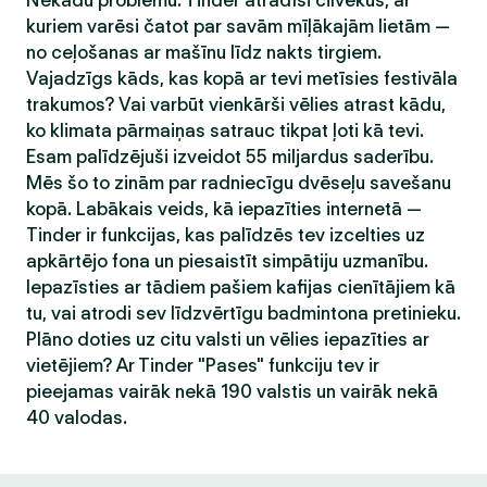
Nekādu problēmu. Tinder atradīsi cilvēkus, ar
kuriem varēsi čatot par savām mīļākajām lietām —
no ceļošanas ar mašīnu līdz nakts tirgiem.
Vajadzīgs kāds, kas kopā ar tevi metīsies festivāla
trakumos? Vai varbūt vienkārši vēlies atrast kādu,
ko klimata pārmaiņas satrauc tikpat ļoti kā tevi.
Esam palīdzējuši izveidot 55 miljardus saderību.
Mēs šo to zinām par radniecīgu dvēseļu savešanu
kopā. Labākais veids, kā iepazīties internetā —
Tinder ir funkcijas, kas palīdzēs tev izcelties uz
apkārtējo fona un piesaistīt simpātiju uzmanību.
Iepazīsties ar tādiem pašiem kafijas cienītājiem kā
tu, vai atrodi sev līdzvērtīgu badmintona pretinieku.
Plāno doties uz citu valsti un vēlies iepazīties ar
vietējiem? Ar Tinder "Pases" funkciju tev ir
pieejamas vairāk nekā 190 valstis un vairāk nekā
40 valodas.