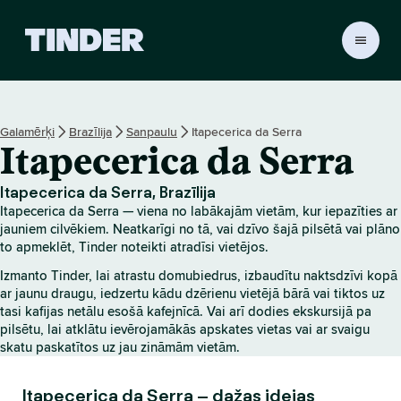
T
i
n
d
e
Galamērķi
Brazīlija
Sanpaulu
Itapecerica da Serra
r
Itapecerica da Serra
s
ā
k
Itapecerica da Serra, Brazīlija
u
Itapecerica da Serra — viena no labākajām vietām, kur iepazīties ar
m
jauniem cilvēkiem. Neatkarīgi no tā, vai dzīvo šajā pilsētā vai plāno
l
to apmeklēt, Tinder noteikti atradīsi vietējos.
a
Izmanto Tinder, lai atrastu domubiedrus, izbaudītu naktsdzīvi kopā
p
ar jaunu draugu, iedzertu kādu dzērienu vietējā bārā vai tiktos uz
a
tasi kafijas netālu esošā kafejnīcā. Vai arī dodies ekskursijā pa
pilsētu, lai atklātu ievērojamākās apskates vietas vai ar svaigu
skatu paskatītos uz jau zināmām vietām.
Itapecerica da Serra – dažas idejas