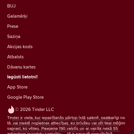
BUJ
Galamērķi
Prese
Saziņa
Akcijas kods
Atbalsts
Dāvanu kartes
Iegūsti lietotni!
App Store
Google Play Store
© 2026 Tinder LLC
Tinder ir vieta, kur iepazīšanās pārtop īstā saiknē, neatkarīgi no
Mums ir svarīgs tavs privātums. Mēs un mūsu partneri
tā, vai meklē nopietnas attiecības, ko brīvāku vai vēl tikai mēģini
izmantojam izsekotājus, lai analizētu mūsu tīmekļa vietnes
saprast, ko vēlies. Pieejama 190 valstīs un ar vairāk nekā 55
auditoriju un sniegtu tev piedāvājumus, kā arī, lai uzlabotu
miljardiem izveidotu saderību — tā ir pasaulē populārākā