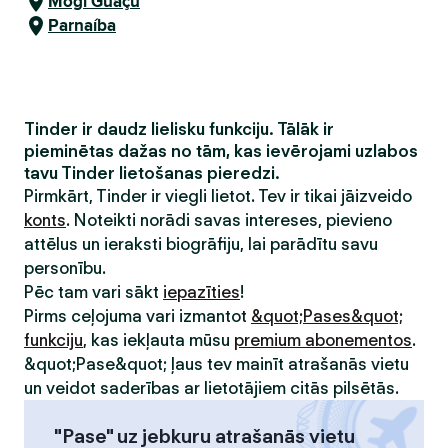
Mogi Guaçu
Parnaíba
Tinder ir daudz lielisku funkciju. Tālāk ir
pieminētas dažas no tām, kas ievērojami uzlabos
tavu Tinder lietošanas pieredzi.
Pirmkārt, Tinder ir viegli lietot. Tev ir tikai jāizveido
konts
. Noteikti norādi savas intereses, pievieno
attēlus un ieraksti biogrāfiju, lai parādītu savu
personību.
Pēc tam vari sākt
iepazīties
!
Pirms ceļojuma vari izmantot
&quot;Pases&quot;
funkciju
, kas iekļauta mūsu
premium abonementos
.
&quot;Pase&quot; ļaus tev mainīt atrašanās vietu
un veidot saderības ar lietotājiem citās pilsētās.
"Pase" uz jebkuru atrašanās vietu