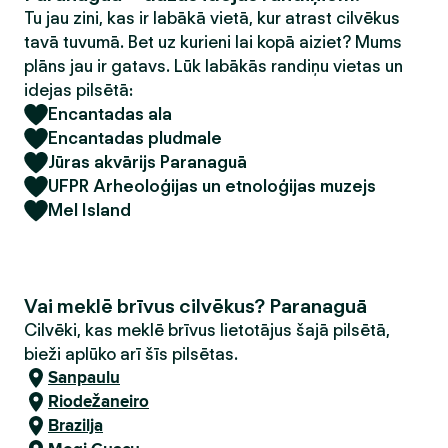
Tu jau zini, kas ir labākā vietā, kur atrast cilvēkus
tavā tuvumā. Bet uz kurieni lai kopā aiziet? Mums
plāns jau ir gatavs. Lūk labākās randiņu vietas un
idejas pilsētā:
Encantadas ala
Encantadas pludmale
Jūras akvārijs Paranaguā
UFPR Arheoloģijas un etnoloģijas muzejs
Mel Island
Vai meklē brīvus cilvēkus? Paranaguā
Cilvēki, kas meklē brīvus lietotājus šajā pilsētā,
bieži aplūko arī šīs pilsētas.
Sanpaulu
Riodežaneiro
Brazilja