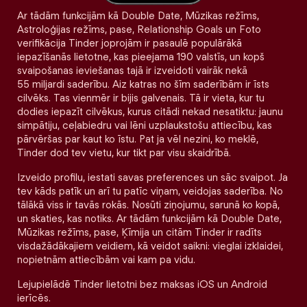
Ar tādām funkcijām kā Double Date, Mūzikas režīms,
Astroloģijas režīms, pase, Relationship Goals un Foto
verifikācija Tinder joprojām ir pasaulē populārākā
iepazīšanās lietotne, kas pieejama 190 valstīs, un kopš
svaipošanas ieviešanas tajā ir izveidoti vairāk nekā
55 miljardi saderību. Aiz katras no šīm saderībām ir īsts
cilvēks. Tas vienmēr ir bijis galvenais. Tā ir vieta, kur tu
dodies iepazīt cilvēkus, kurus citādi nekad nesatiktu: jaunu
simpātiju, ceļabiedru vai lēni uzplaukstošu attiecību, kas
pārvēršas par kaut ko īstu. Pat ja vēl nezini, ko meklē,
Tinder dod tev vietu, kur tikt par visu skaidrībā.
Izveido profilu, iestati savas preferences un sāc svaipot. Ja
tev kāds patīk un arī tu patīc viņam, veidojas saderība. No
tālākā viss ir tavās rokās. Nosūti ziņojumu, sarunā ko kopā,
un skaties, kas notiks. Ar tādām funkcijām kā Double Date,
Mūzikas režīms, pase, Ķīmija un citām Tinder ir radīts
visdažādākajiem veidiem, kā veidot saikni: vieglai izklaidei,
nopietnām attiecībām vai kam pa vidu.
Lejupielādē Tinder lietotni bez maksas iOS un Android
ierīcēs.