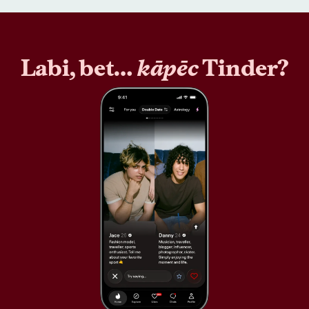
Labi, bet…
kāpēc
Tinder?