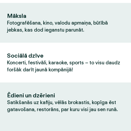
Māksla
Fotografēšana, kino, valodu apmaiņa, būtībā
jebkas, kas dod ieganstu parunāt.
Sociālā dzīve
Koncerti, festivāli, karaoke, sports – to visu daudz
foršāk darīt jaunā kompānijā!
Ēdieni un dzērieni
Satikšanās uz kafiju, vēlās brokastis, kopīga ēst
gatavošana, restorāns, par kuru visi jau sen runā.