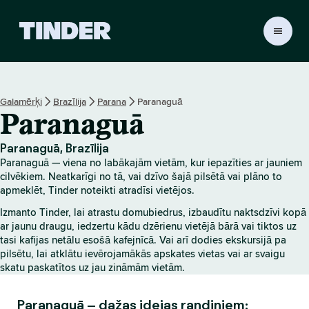
T
i
n
d
e
Galamērķi
Brazīlija
Parana
Paranaguā
r
Paranaguā
s
ā
k
Paranaguā, Brazīlija
u
Paranaguā — viena no labākajām vietām, kur iepazīties ar jauniem
m
cilvēkiem. Neatkarīgi no tā, vai dzīvo šajā pilsētā vai plāno to
l
apmeklēt, Tinder noteikti atradīsi vietējos.
a
Izmanto Tinder, lai atrastu domubiedrus, izbaudītu naktsdzīvi kopā
p
ar jaunu draugu, iedzertu kādu dzērienu vietējā bārā vai tiktos uz
a
tasi kafijas netālu esošā kafejnīcā. Vai arī dodies ekskursijā pa
pilsētu, lai atklātu ievērojamākās apskates vietas vai ar svaigu
skatu paskatītos uz jau zināmām vietām.
Paranaguā – dažas idejas randiņiem: