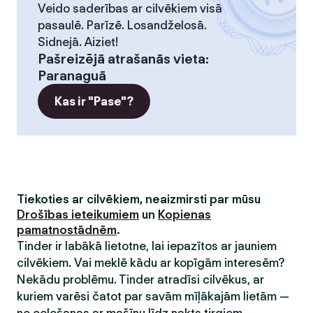
Veido saderības ar cilvēkiem visā
pasaulē. Parīzē. Losandželosā.
Sidnejā. Aiziet!
Pašreizējā atrašanās vieta
:
Paranaguā
Kas ir "Pase"?
Tiekoties ar cilvēkiem, neaizmirsti par mūsu
Drošības ieteikumiem
un
Kopienas
pamatnostādnēm
.
Tinder ir labākā lietotne, lai iepazītos ar jauniem
cilvēkiem. Vai meklē kādu ar kopīgām interesēm?
Nekādu problēmu. Tinder atradīsi cilvēkus, ar
kuriem varēsi čatot par savām mīļākajām lietām —