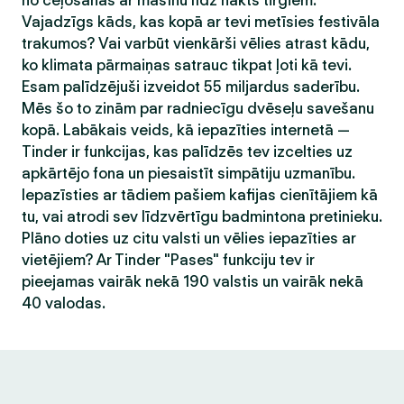
no ceļošanas ar mašīnu līdz nakts tirgiem.
Vajadzīgs kāds, kas kopā ar tevi metīsies festivāla
trakumos? Vai varbūt vienkārši vēlies atrast kādu,
ko klimata pārmaiņas satrauc tikpat ļoti kā tevi.
Esam palīdzējuši izveidot 55 miljardus saderību.
Mēs šo to zinām par radniecīgu dvēseļu savešanu
kopā. Labākais veids, kā iepazīties internetā —
Tinder ir funkcijas, kas palīdzēs tev izcelties uz
apkārtējo fona un piesaistīt simpātiju uzmanību.
Iepazīsties ar tādiem pašiem kafijas cienītājiem kā
tu, vai atrodi sev līdzvērtīgu badmintona pretinieku.
Plāno doties uz citu valsti un vēlies iepazīties ar
vietējiem? Ar Tinder "Pases" funkciju tev ir
pieejamas vairāk nekā 190 valstis un vairāk nekā
40 valodas.