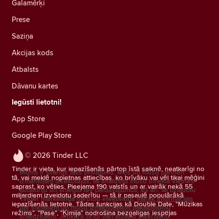
Galamērķi
Prese
Saziņa
Akcijas kods
Atbalsts
Dāvanu kartes
Iegūsti lietotni!
App Store
Google Play Store
© 2026 Tinder LLC
Tinder ir vieta, kur iepazīšanās pārtop īstā saiknē, neatkarīgi no
Mums ir svarīgs tavs privātums. Mēs un mūsu partneri
tā, vai meklē nopietnas attiecības, ko brīvāku vai vēl tikai mēģini
izmantojam izsekotājus, lai analizētu mūsu tīmekļa vietnes
saprast, ko vēlies. Pieejama 190 valstīs un ar vairāk nekā 55
auditoriju un sniegtu tev piedāvājumus, kā arī, lai uzlabotu
miljardiem izveidotu saderību — tā ir pasaulē populārākā
Tinder mārketinga darbību efektivitāti.
Vairāk informācijas
iepazīšanās lietotne. Tādas funkcijas kā Double Date, "Mūzikas
par sīkfailiem un mūsu izmantotajiem pakalpojumu
režīms", "Pase", "Ķīmija" nodrošina bezgalīgas iespējas
sniedzējiem.
Jebkurā brīdī vari atsaukt piekrišanu