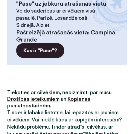
"Pase" uz jebkuru atrašanās vietu
Veido saderības ar cilvēkiem visā
pasaulē. Parīzē. Losandželosā.
Sidnejā. Aiziet!
Pašreizējā atrašanās vieta
:
Campina
Grande
Kas ir "Pase"?
Tiekoties ar cilvēkiem, neaizmirsti par mūsu
Drošības ieteikumiem
un
Kopienas
pamatnostādnēm
.
Tinder ir labākā lietotne, lai iepazītos ar jauniem
cilvēkiem. Vai meklē kādu ar kopīgām interesēm?
Nekādu problēmu. Tinder atradīsi cilvēkus, ar