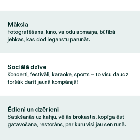
Māksla
Fotografēšana, kino, valodu apmaiņa, būtībā
jebkas, kas dod ieganstu parunāt.
Sociālā dzīve
Koncerti, festivāli, karaoke, sports – to visu daudz
foršāk darīt jaunā kompānijā!
Ēdieni un dzērieni
Satikšanās uz kafiju, vēlās brokastis, kopīga ēst
gatavošana, restorāns, par kuru visi jau sen runā.