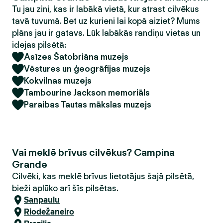
Tu jau zini, kas ir labākā vietā, kur atrast cilvēkus
tavā tuvumā. Bet uz kurieni lai kopā aiziet? Mums
plāns jau ir gatavs. Lūk labākās randiņu vietas un
idejas pilsētā:
Asīzes Šatobriāna muzejs
Vēstures un ģeogrāfijas muzejs
Kokvilnas muzejs
Tambourine Jackson memoriāls
Paraibas Tautas mākslas muzejs
Vai meklē brīvus cilvēkus? Campina
Grande
Cilvēki, kas meklē brīvus lietotājus šajā pilsētā,
bieži aplūko arī šīs pilsētas.
Sanpaulu
Riodežaneiro