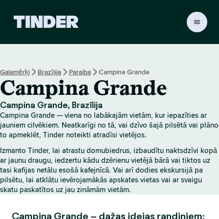
T
i
n
d
e
Galamērķi
Brazīlija
Paraíba
Campina Grande
r
Campina Grande
s
ā
k
Campina Grande, Brazīlija
u
Campina Grande — viena no labākajām vietām, kur iepazīties ar
m
jauniem cilvēkiem. Neatkarīgi no tā, vai dzīvo šajā pilsētā vai plāno
l
to apmeklēt, Tinder noteikti atradīsi vietējos.
a
Izmanto Tinder, lai atrastu domubiedrus, izbaudītu naktsdzīvi kopā
p
ar jaunu draugu, iedzertu kādu dzērienu vietējā bārā vai tiktos uz
a
tasi kafijas netālu esošā kafejnīcā. Vai arī dodies ekskursijā pa
pilsētu, lai atklātu ievērojamākās apskates vietas vai ar svaigu
skatu paskatītos uz jau zināmām vietām.
Campina Grande – dažas idejas randiņiem: