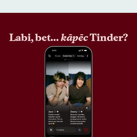
Labi, bet…
kāpēc
Tinder?