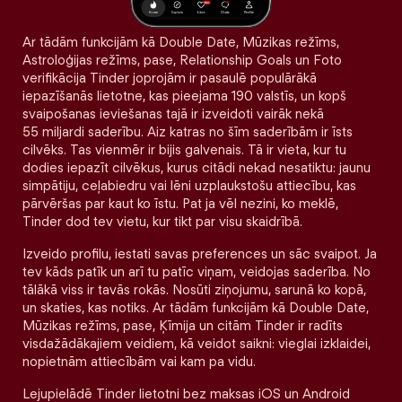
Ar tādām funkcijām kā Double Date, Mūzikas režīms,
Astroloģijas režīms, pase, Relationship Goals un Foto
verifikācija Tinder joprojām ir pasaulē populārākā
iepazīšanās lietotne, kas pieejama 190 valstīs, un kopš
svaipošanas ieviešanas tajā ir izveidoti vairāk nekā
55 miljardi saderību. Aiz katras no šīm saderībām ir īsts
cilvēks. Tas vienmēr ir bijis galvenais. Tā ir vieta, kur tu
dodies iepazīt cilvēkus, kurus citādi nekad nesatiktu: jaunu
simpātiju, ceļabiedru vai lēni uzplaukstošu attiecību, kas
pārvēršas par kaut ko īstu. Pat ja vēl nezini, ko meklē,
Tinder dod tev vietu, kur tikt par visu skaidrībā.
Izveido profilu, iestati savas preferences un sāc svaipot. Ja
tev kāds patīk un arī tu patīc viņam, veidojas saderība. No
tālākā viss ir tavās rokās. Nosūti ziņojumu, sarunā ko kopā,
un skaties, kas notiks. Ar tādām funkcijām kā Double Date,
Mūzikas režīms, pase, Ķīmija un citām Tinder ir radīts
visdažādākajiem veidiem, kā veidot saikni: vieglai izklaidei,
nopietnām attiecībām vai kam pa vidu.
Lejupielādē Tinder lietotni bez maksas iOS un Android