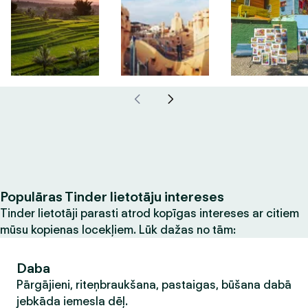
Populāras Tinder lietotāju intereses
Tinder lietotāji parasti atrod kopīgas intereses ar citiem
mūsu kopienas locekļiem. Lūk dažas no tām:
Daba
Pārgājieni, riteņbraukšana, pastaigas, būšana dabā
jebkāda iemesla dēļ.