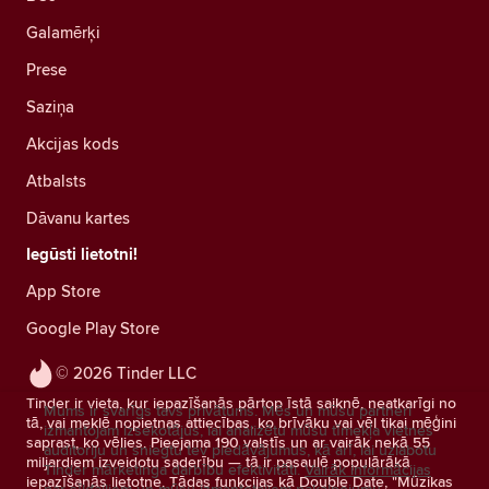
Galamērķi
Prese
Saziņa
Akcijas kods
Atbalsts
Dāvanu kartes
Iegūsti lietotni!
App Store
Google Play Store
© 2026 Tinder LLC
Tinder ir vieta, kur iepazīšanās pārtop īstā saiknē, neatkarīgi no
Mums ir svarīgs tavs privātums. Mēs un mūsu partneri
tā, vai meklē nopietnas attiecības, ko brīvāku vai vēl tikai mēģini
izmantojam izsekotājus, lai analizētu mūsu tīmekļa vietnes
saprast, ko vēlies. Pieejama 190 valstīs un ar vairāk nekā 55
auditoriju un sniegtu tev piedāvājumus, kā arī, lai uzlabotu
miljardiem izveidotu saderību — tā ir pasaulē populārākā
Tinder mārketinga darbību efektivitāti.
Vairāk informācijas
iepazīšanās lietotne. Tādas funkcijas kā Double Date, "Mūzikas