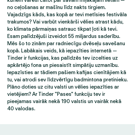
kuriem varēsi čatot par savām mīļākajām lietām —
no ceļošanas ar mašīnu līdz nakts tirgiem.
Vajadzīgs kāds, kas kopā ar tevi metīsies festivāla
trakumos? Vai varbūt vienkārši vēlies atrast kādu,
ko klimata pārmaiņas satrauc tikpat ļoti kā tevi.
Esam palīdzējuši izveidot 55 miljardus saderību.
Mēs šo to zinām par radniecīgu dvēseļu savešanu
kopā. Labākais veids, kā iepazīties internetā —
Tinder ir funkcijas, kas palīdzēs tev izcelties uz
apkārtējo fona un piesaistīt simpātiju uzmanību.
Iepazīsties ar tādiem pašiem kafijas cienītājiem kā
tu, vai atrodi sev līdzvērtīgu badmintona pretinieku.
Plāno doties uz citu valsti un vēlies iepazīties ar
vietējiem? Ar Tinder "Pases" funkciju tev ir
pieejamas vairāk nekā 190 valstis un vairāk nekā
40 valodas.