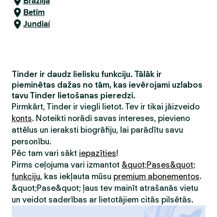
Brazilja
Betim
Jundiaí
Tinder ir daudz lielisku funkciju. Tālāk ir
pieminētas dažas no tām, kas ievērojami uzlabos
tavu Tinder lietošanas pieredzi.
Pirmkārt, Tinder ir viegli lietot. Tev ir tikai jāizveido
konts
. Noteikti norādi savas intereses, pievieno
attēlus un ieraksti biogrāfiju, lai parādītu savu
personību.
Pēc tam vari sākt
iepazīties
!
Pirms ceļojuma vari izmantot
&quot;Pases&quot;
funkciju
, kas iekļauta mūsu
premium abonementos
.
&quot;Pase&quot; ļaus tev mainīt atrašanās vietu
un veidot saderības ar lietotājiem citās pilsētās.