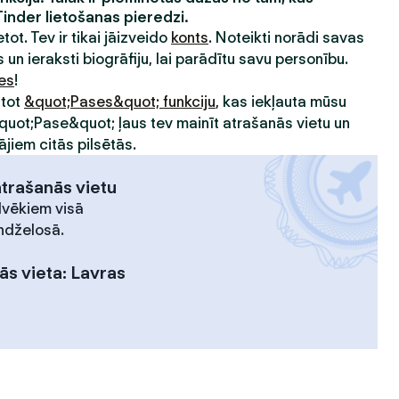
Tinder lietošanas pieredzi.
etot. Tev ir tikai jāizveido
konts
. Noteikti norādi savas
 un ieraksti biogrāfiju, lai parādītu savu personību.
ies
!
ntot
&quot;Pases&quot; funkciju
, kas iekļauta mūsu
&quot;Pase&quot; ļaus tev mainīt atrašanās vietu un
ājiem citās pilsētās.
atrašanās vietu
lvēkiem visā
ndželosā.
ās vieta
:
Lavras