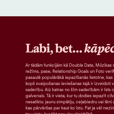
Labi, bet…
kāpē
Ar tādām funkcijām kā Double Date, Mūzikas r
režīms, pase, Relationship Goals un Foto verif
pasaulē populārākā iepazīšanās lietotne, kas 
kopš svaipošanas ieviešanas tajā ir izveidoti v
saderību. Aiz katras no šīm saderībām ir īsts ci
galvenais. Tā ir vieta, kur tu dodies iepazīt ci
nesatiktu: jaunu simpātiju, ceļabiedru vai lēni
kas pārvēršas par kaut ko īstu. Pat ja vēl nezi