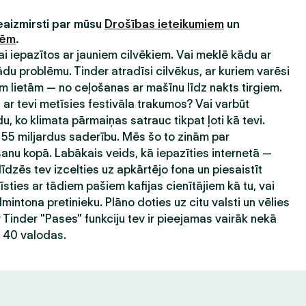
neaizmirsti par mūsu
Drošības ieteikumiem
un
nēm
.
 lai iepazītos ar jauniem cilvēkiem. Vai meklē kādu ar
 problēmu. Tinder atradīsi cilvēkus, ar kuriem varēsi
 lietām — no ceļošanas ar mašīnu līdz nakts tirgiem.
ar tevi metīsies festivāla trakumos? Vai varbūt
du, ko klimata pārmaiņas satrauc tikpat ļoti kā tevi.
 55 miljardus saderību. Mēs šo to zinām par
nu kopā. Labākais veids, kā iepazīties internetā —
līdzēs tev izcelties uz apkārtējo fona un piesaistīt
sties ar tādiem pašiem kafijas cienītājiem kā tu, vai
mintona pretinieku. Plāno doties uz citu valsti un vēlies
r Tinder "Pases" funkciju tev ir pieejamas vairāk nekā
ā 40 valodas.