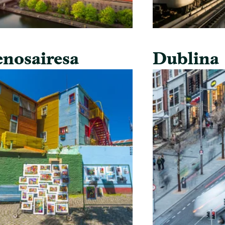
nosairesa
Dublina