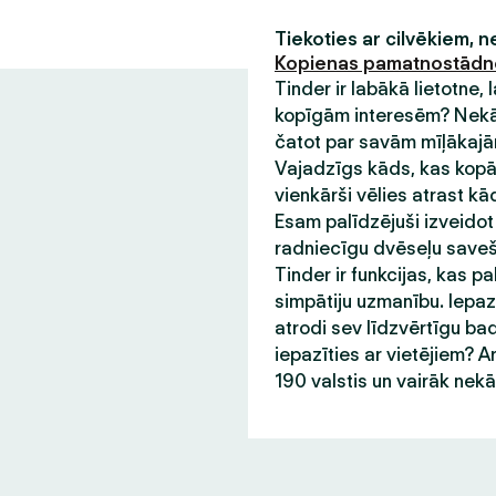
Tiekoties ar cilvēkiem, 
Kopienas pamatnostād
Tinder ir labākā lietotne,
kopīgām interesēm? Nekādu
čatot par savām mīļākajām
Vajadzīgs kāds, kas kopā 
vienkārši vēlies atrast kā
Esam palīdzējuši izveidot
radniecīgu dvēseļu saveša
Tinder ir funkcijas, kas pa
simpātiju uzmanību. Iepazī
atrodi sev līdzvērtīgu bad
iepazīties ar vietējiem? A
190 valstis un vairāk nek