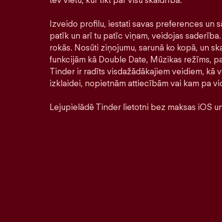
tev vietu, kur tikt par visu skaidrībā.
Izveido profilu, iestati savas preferences un s
patīk un arī tu patīc viņam, veidojas saderība. 
rokās. Nosūti ziņojumu, sarunā ko kopā, un ska
funkcijām kā Double Date, Mūzikas režīms, pa
Tinder ir radīts visdažādākajiem veidiem, kā ve
izklaidei, nopietnām attiecībām vai kam pa vi
Lejupielādē Tinder lietotni bez maksas iOS un