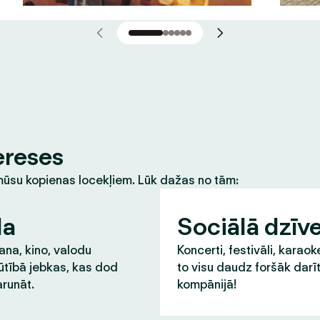
ereses
m mūsu kopienas locekļiem. Lūk dažas no tām:
la
Sociālā dzīv
na, kino, valodu
Koncerti, festivāli, karaok
ūtībā jebkas, kas dod
to visu daudz foršāk darī
runāt.
kompānijā!