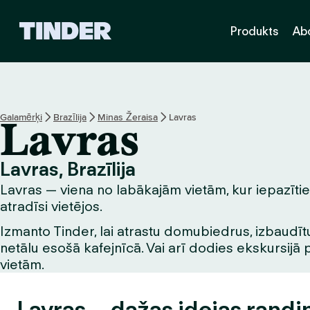
T
Produkts
Ab
i
n
d
e
r
s
Galamērķi
Brazīlija
Minas Žeraisa
Lavras
Lavras
ā
k
u
Lavras, Brazīlija
m
Lavras — viena no labākajām vietām, kur iepazīties
l
a
atradīsi vietējos.
p
Izmanto Tinder, lai atrastu domubiedrus, izbaudītu
a
netālu esošā kafejnīcā. Vai arī dodies ekskursijā 
vietām.
Lavras – dažas idejas randi