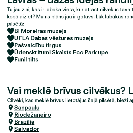
Tu jau zini, kas ir labākā vietā, kur atrast cilvēkus tavā 
kopā aiziet? Mums plāns jau ir gatavs. Lūk labākās ran
pilsētā:
Bi Moreiras muzejs
UFLA Dabas vēstures muzejs
Pašvaldību tirgus
Ūdenskritumi Skaists Eco Park upe
Funil tilts
Vai meklē brīvus cilvēkus? 
Cilvēki, kas meklē brīvus lietotājus šajā pilsētā, bieži a
Sanpaulu
Riodežaneiro
Brazilja
Salvador