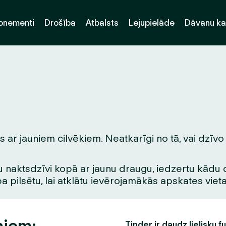
onementi
Drošība
Atbalsts
Lejupielāde
Dāvanu ka
 ar jauniem cilvēkiem. Neatkarīgi no tā, vai dzīvo 
 naktsdzīvi kopā ar jaunu draugu, iedzertu kādu dzē
pa pilsētu, lai atklātu ievērojamākās apskates vie
ņiem:
Tinder ir daudz lielisku f