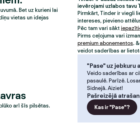
ievērojami uzlabos tavu 
tuvumā. Bet uz kurieni lai
Pirmkārt, Tinder ir viegli li
diņu vietas un idejas
intereses, pievieno attēlus
Pēc tam vari sākt
iepazīt
Pirms ceļojuma vari izma
premium abonementos
. 
veidot saderības ar lietot
"Pase" uz jebkuru 
Veido saderības ar ci
pasaulē. Parīzē. Losa
Sidnejā. Aiziet!
Lavras
Pašreizējā atrašan
plūko arī šīs pilsētas.
Kas ir "Pase"?