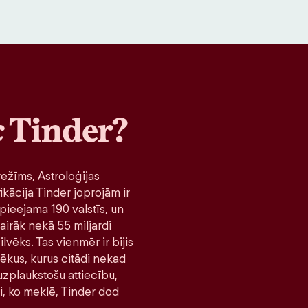
c
Tinder?
ežīms, Astroloģijas
ikācija Tinder joprojām ir
pieejama 190 valstīs, un
airāk nekā 55 miljardi
lvēks. Tas vienmēr ir bijis
lvēkus, kurus citādi nekad
 uzplaukstošu attiecību,
ni, ko meklē, Tinder dod