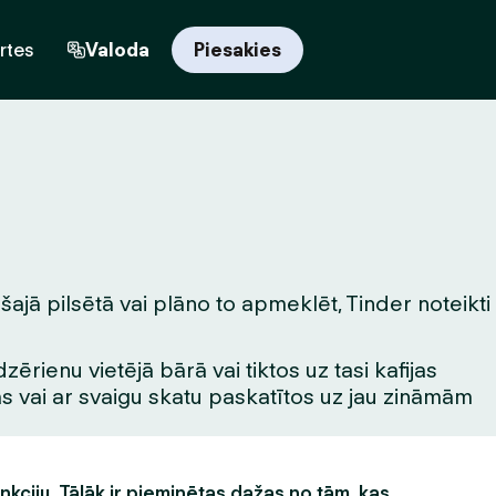
rtes
Valoda
Piesakies
šajā pilsētā vai plāno to apmeklēt, Tinder noteikti
rienu vietējā bārā vai tiktos uz tasi kafijas
tas vai ar svaigu skatu paskatītos uz jau zināmām
unkciju. Tālāk ir pieminētas dažas no tām, kas