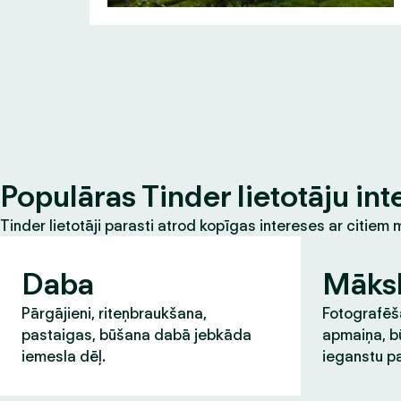
Populāras Tinder lietotāju int
Tinder lietotāji parasti atrod kopīgas intereses ar citie
Daba
Māks
Pārgājieni, riteņbraukšana,
Fotografēša
pastaigas, būšana dabā jebkāda
apmaiņa, b
iemesla dēļ.
ieganstu pa