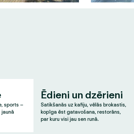
e
Ēdieni un dzērieni
e, sports –
Satikšanās uz kafiju, vēlās brokastis,
t jaunā
kopīga ēst gatavošana, restorāns,
par kuru visi jau sen runā.