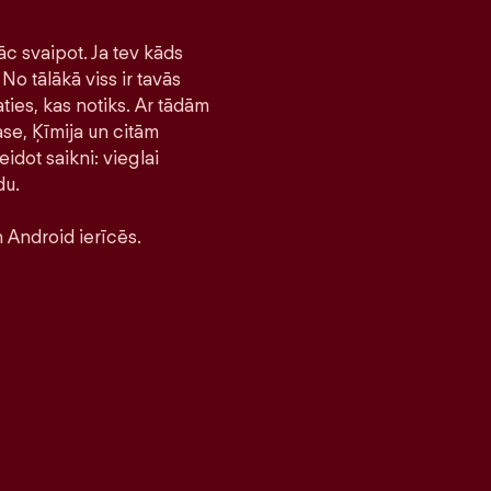
āc svaipot. Ja tev kāds
No tālākā viss ir tavās
ties, kas notiks. Ar tādām
se, Ķīmija un citām
idot saikni: vieglai
du.
 Android ierīcēs.