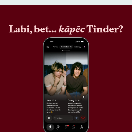
Labi, bet…
kāpēc
Tinder?