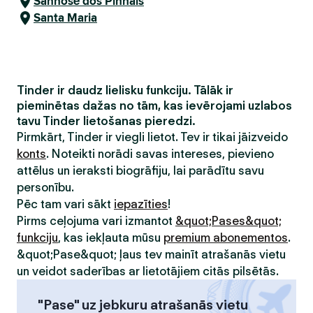
Sanhosē dos Pinhais
Santa Maria
Tinder ir daudz lielisku funkciju. Tālāk ir
pieminētas dažas no tām, kas ievērojami uzlabos
tavu Tinder lietošanas pieredzi.
Pirmkārt, Tinder ir viegli lietot. Tev ir tikai jāizveido
konts
. Noteikti norādi savas intereses, pievieno
attēlus un ieraksti biogrāfiju, lai parādītu savu
personību.
Pēc tam vari sākt
iepazīties
!
Pirms ceļojuma vari izmantot
&quot;Pases&quot;
funkciju
, kas iekļauta mūsu
premium abonementos
.
&quot;Pase&quot; ļaus tev mainīt atrašanās vietu
un veidot saderības ar lietotājiem citās pilsētās.
"Pase" uz jebkuru atrašanās vietu