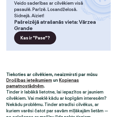
Veido saderības ar cilvēkiem visā
pasaulē. Parīzē. Losandželosā.
Sidnejā. Aiziet!
Pašreizējā atrašanās vieta
:
Vārzea
Grande
Kas ir "Pase"?
Tiekoties ar cilvēkiem, neaizmirsti par mūsu
Drošības ieteikumiem
un
Kopienas
pamatnostādnēm
.
Tinder ir labākā lietotne, lai iepazītos ar jauniem
cilvēkiem. Vai meklē kādu ar kopīgām interesēm?
Nekādu problēmu. Tinder atradīsi cilvēkus, ar
kuriem varēsi čatot par savām mīļākajām lietām —