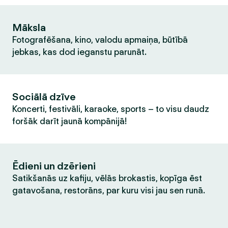
Māksla
Fotografēšana, kino, valodu apmaiņa, būtībā
jebkas, kas dod ieganstu parunāt.
Sociālā dzīve
Koncerti, festivāli, karaoke, sports – to visu daudz
foršāk darīt jaunā kompānijā!
Ēdieni un dzērieni
Satikšanās uz kafiju, vēlās brokastis, kopīga ēst
gatavošana, restorāns, par kuru visi jau sen runā.