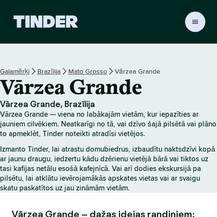
T
i
n
d
e
Galamērķi
Brazīlija
Mato Grosso
Vārzea Grande
r
Vārzea Grande
s
ā
k
Vārzea Grande, Brazīlija
u
Vārzea Grande — viena no labākajām vietām, kur iepazīties ar
m
jauniem cilvēkiem. Neatkarīgi no tā, vai dzīvo šajā pilsētā vai plāno
l
to apmeklēt, Tinder noteikti atradīsi vietējos.
a
Izmanto Tinder, lai atrastu domubiedrus, izbaudītu naktsdzīvi kopā
p
ar jaunu draugu, iedzertu kādu dzērienu vietējā bārā vai tiktos uz
a
tasi kafijas netālu esošā kafejnīcā. Vai arī dodies ekskursijā pa
pilsētu, lai atklātu ievērojamākās apskates vietas vai ar svaigu
skatu paskatītos uz jau zināmām vietām.
Vārzea Grande – dažas idejas randiņiem: