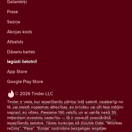
Galamērķi
Prese
Saziņa
Akcijas kods
Atbalsts
Dāvanu kartes
Iegūsti lietotni!
App Store
Google Play Store
© 2026 Tinder LLC
Tinder ir vieta, kur iepazīšanās pārtop īstā saiknē, neatkarīgi no
Mums ir svarīgs tavs privātums. Mēs un mūsu partneri
tā, vai meklē nopietnas attiecības, ko brīvāku vai vēl tikai mēģini
izmantojam izsekotājus, lai analizētu mūsu tīmekļa vietnes
saprast, ko vēlies. Pieejama 190 valstīs un ar vairāk nekā 55
auditoriju un sniegtu tev piedāvājumus, kā arī, lai uzlabotu
miljardiem izveidotu saderību — tā ir pasaulē populārākā
Tinder mārketinga darbību efektivitāti.
Vairāk informācijas
iepazīšanās lietotne. Tādas funkcijas kā Double Date, "Mūzikas
par sīkfailiem un mūsu izmantotajiem pakalpojumu
režīms", "Pase", "Ķīmija" nodrošina bezgalīgas iespējas
sniedzējiem.
Jebkurā brīdī vari atsaukt piekrišanu