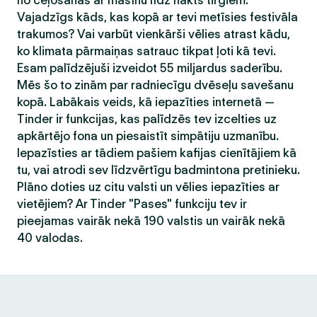
no ceļošanas ar mašīnu līdz nakts tirgiem.
Vajadzīgs kāds, kas kopā ar tevi metīsies festivāla
trakumos? Vai varbūt vienkārši vēlies atrast kādu,
ko klimata pārmaiņas satrauc tikpat ļoti kā tevi.
Esam palīdzējuši izveidot 55 miljardus saderību.
Mēs šo to zinām par radniecīgu dvēseļu savešanu
kopā. Labākais veids, kā iepazīties internetā —
Tinder ir funkcijas, kas palīdzēs tev izcelties uz
apkārtējo fona un piesaistīt simpātiju uzmanību.
Iepazīsties ar tādiem pašiem kafijas cienītājiem kā
tu, vai atrodi sev līdzvērtīgu badmintona pretinieku.
Plāno doties uz citu valsti un vēlies iepazīties ar
vietējiem? Ar Tinder "Pases" funkciju tev ir
pieejamas vairāk nekā 190 valstis un vairāk nekā
40 valodas.