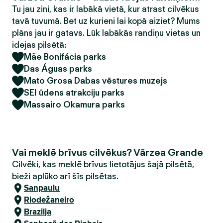
Tu jau zini, kas ir labākā vietā, kur atrast cilvēkus
tavā tuvumā. Bet uz kurieni lai kopā aiziet? Mums
plāns jau ir gatavs. Lūk labākās randiņu vietas un
idejas pilsētā:
Mãe Bonifácia parks
Das Águas parks
Mato Grosa Dabas vēstures muzejs
SEI ūdens atrakciju parks
Massairo Okamura parks
Vai meklē brīvus cilvēkus? Vārzea Grande
Cilvēki, kas meklē brīvus lietotājus šajā pilsētā,
bieži aplūko arī šīs pilsētas.
Sanpaulu
Riodežaneiro
Brazilja