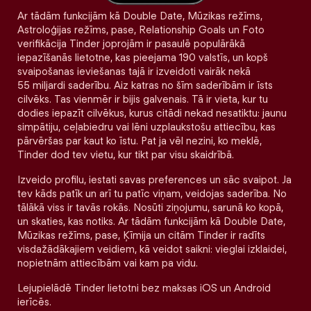
Ar tādām funkcijām kā Double Date, Mūzikas režīms,
Astroloģijas režīms, pase, Relationship Goals un Foto
verifikācija Tinder joprojām ir pasaulē populārākā
iepazīšanās lietotne, kas pieejama 190 valstīs, un kopš
svaipošanas ieviešanas tajā ir izveidoti vairāk nekā
55 miljardi saderību. Aiz katras no šīm saderībām ir īsts
cilvēks. Tas vienmēr ir bijis galvenais. Tā ir vieta, kur tu
dodies iepazīt cilvēkus, kurus citādi nekad nesatiktu: jaunu
simpātiju, ceļabiedru vai lēni uzplaukstošu attiecību, kas
pārvēršas par kaut ko īstu. Pat ja vēl nezini, ko meklē,
Tinder dod tev vietu, kur tikt par visu skaidrībā.
Izveido profilu, iestati savas preferences un sāc svaipot. Ja
tev kāds patīk un arī tu patīc viņam, veidojas saderība. No
tālākā viss ir tavās rokās. Nosūti ziņojumu, sarunā ko kopā,
un skaties, kas notiks. Ar tādām funkcijām kā Double Date,
Mūzikas režīms, pase, Ķīmija un citām Tinder ir radīts
visdažādākajiem veidiem, kā veidot saikni: vieglai izklaidei,
nopietnām attiecībām vai kam pa vidu.
Lejupielādē Tinder lietotni bez maksas iOS un Android
ierīcēs.