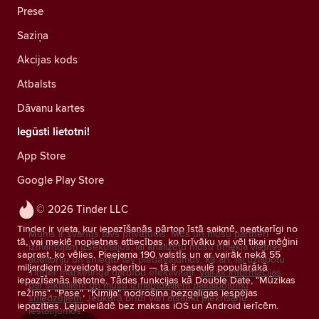
Prese
Saziņa
Akcijas kods
Atbalsts
Dāvanu kartes
Iegūsti lietotni!
App Store
Google Play Store
© 2026 Tinder LLC
Tinder ir vieta, kur iepazīšanās pārtop īstā saiknē, neatkarīgi no
Mums ir svarīgs tavs privātums. Mēs un mūsu partneri
tā, vai meklē nopietnas attiecības, ko brīvāku vai vēl tikai mēģini
izmantojam izsekotājus, lai analizētu mūsu tīmekļa vietnes
saprast, ko vēlies. Pieejama 190 valstīs un ar vairāk nekā 55
auditoriju un sniegtu tev piedāvājumus, kā arī, lai uzlabotu
miljardiem izveidotu saderību — tā ir pasaulē populārākā
Tinder mārketinga darbību efektivitāti.
Vairāk informācijas
iepazīšanās lietotne. Tādas funkcijas kā Double Date, "Mūzikas
par sīkfailiem un mūsu izmantotajiem pakalpojumu
režīms", "Pase", "Ķīmija" nodrošina bezgalīgas iespējas
sniedzējiem.
Jebkurā brīdī vari atsaukt piekrišanu
iepazīties. Lejupielādē bez maksas iOS un Android ierīcēm.
iestatījumos.