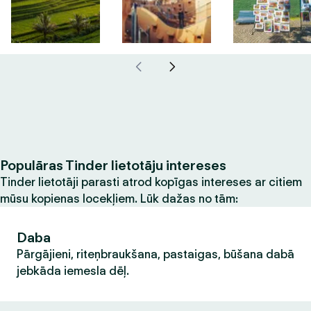
Populāras Tinder lietotāju intereses
Tinder lietotāji parasti atrod kopīgas intereses ar citiem
mūsu kopienas locekļiem. Lūk dažas no tām:
Daba
Pārgājieni, riteņbraukšana, pastaigas, būšana dabā
jebkāda iemesla dēļ.