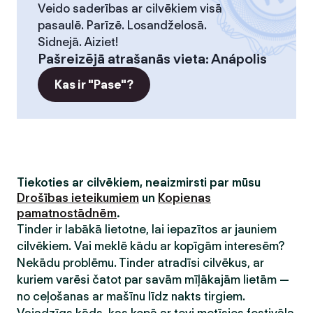
Veido saderības ar cilvēkiem visā
pasaulē. Parīzē. Losandželosā.
Sidnejā. Aiziet!
Pašreizējā atrašanās vieta
:
Anápolis
Kas ir "Pase"?
Tiekoties ar cilvēkiem, neaizmirsti par mūsu
Drošības ieteikumiem
un
Kopienas
pamatnostādnēm
.
Tinder ir labākā lietotne, lai iepazītos ar jauniem
cilvēkiem. Vai meklē kādu ar kopīgām interesēm?
Nekādu problēmu. Tinder atradīsi cilvēkus, ar
kuriem varēsi čatot par savām mīļākajām lietām —
no ceļošanas ar mašīnu līdz nakts tirgiem.