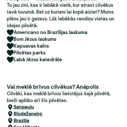
Tu jau zini, kas ir labākā vietā, kur atrast cilvēkus
tavā tuvumā. Bet uz kurieni lai kopā aiziet? Mums
plāns jau ir gatavs. Lūk labākās randiņu vietas un
idejas pilsētā:
Americano no Brazīlijas laukuma
Bom Jēzus laukums
Kapuavas kalns
Pilsētas parks
Labā Jēzus katedrāle
Vai meklē brīvus cilvēkus? Anápolis
Cilvēki, kas meklē brīvus lietotājus šajā pilsētā,
bieži aplūko arī šīs pilsētas.
Sanpaulu
Riodežaneiro
Brazilja