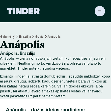
T
i
n
d
e
Galamērķi
Brazīlija
Goiás
Anápolis
r
Anápolis
s
ā
k
Anápolis, Brazīlija
u
Anápolis — viena no labākajām vietām, kur iepazīties ar jauniem
m
cilvēkiem. Neatkarīgi no tā, vai dzīvo šajā pilsētā vai plāno to
l
apmeklēt, Tinder noteikti atradīsi vietējos.
a
Izmanto Tinder, lai atrastu domubiedrus, izbaudītu naktsdzīvi kopā
p
ar jaunu draugu, iedzertu kādu dzērienu vietējā bārā vai tiktos uz
a
tasi kafijas netālu esošā kafejnīcā. Vai arī dodies ekskursijā pa
pilsētu, lai atklātu ievērojamākās apskates vietas vai ar svaigu
skatu paskatītos uz jau zināmām vietām.
Anápolis – dažas idejas randiņiem: