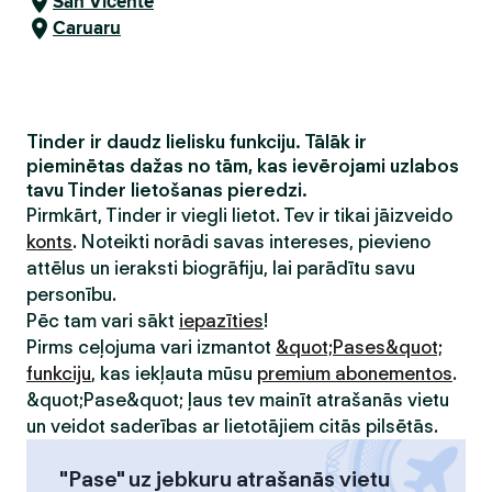
San Vičente
Caruaru
Tinder ir daudz lielisku funkciju. Tālāk ir
pieminētas dažas no tām, kas ievērojami uzlabos
tavu Tinder lietošanas pieredzi.
Pirmkārt, Tinder ir viegli lietot. Tev ir tikai jāizveido
konts
. Noteikti norādi savas intereses, pievieno
attēlus un ieraksti biogrāfiju, lai parādītu savu
personību.
Pēc tam vari sākt
iepazīties
!
Pirms ceļojuma vari izmantot
&quot;Pases&quot;
funkciju
, kas iekļauta mūsu
premium abonementos
.
&quot;Pase&quot; ļaus tev mainīt atrašanās vietu
un veidot saderības ar lietotājiem citās pilsētās.
"Pase" uz jebkuru atrašanās vietu