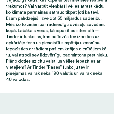
Vajadzīgs kāds, kas kopā ar tevi metīsies festivāla
trakumos? Vai varbūt vienkārši vēlies atrast kādu,
ko klimata pārmaiņas satrauc tikpat ļoti kā tevi.
Esam palīdzējuši izveidot 55 miljardus saderību.
Mēs šo to zinām par radniecīgu dvēseļu savešanu
kopā. Labākais veids, kā iepazīties internetā —
Tinder ir funkcijas, kas palīdzēs tev izcelties uz
apkārtējo fona un piesaistīt simpātiju uzmanību.
Iepazīsties ar tādiem pašiem kafijas cienītājiem kā
tu, vai atrodi sev līdzvērtīgu badmintona pretinieku.
Plāno doties uz citu valsti un vēlies iepazīties ar
vietējiem? Ar Tinder "Pases" funkciju tev ir
pieejamas vairāk nekā 190 valstis un vairāk nekā
40 valodas.