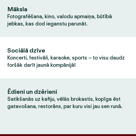
Māksla
Fotografēšana, kino, valodu apmaiņa, būtībā
jebkas, kas dod ieganstu parunāt.
Sociālā dzīve
Koncerti, festivāli, karaoke, sports – to visu daudz
foršāk darīt jaunā kompānijā!
Ēdieni un dzērieni
Satikšanās uz kafiju, vēlās brokastis, kopīga ēst
gatavošana, restorāns, par kuru visi jau sen runā.