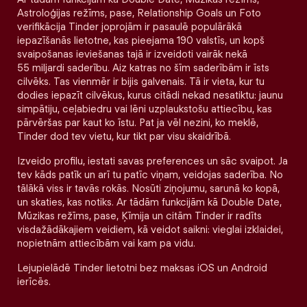
Astroloģijas režīms, pase, Relationship Goals un Foto
verifikācija Tinder joprojām ir pasaulē populārākā
iepazīšanās lietotne, kas pieejama 190 valstīs, un kopš
svaipošanas ieviešanas tajā ir izveidoti vairāk nekā
55 miljardi saderību. Aiz katras no šīm saderībām ir īsts
cilvēks. Tas vienmēr ir bijis galvenais. Tā ir vieta, kur tu
dodies iepazīt cilvēkus, kurus citādi nekad nesatiktu: jaunu
simpātiju, ceļabiedru vai lēni uzplaukstošu attiecību, kas
pārvēršas par kaut ko īstu. Pat ja vēl nezini, ko meklē,
Tinder dod tev vietu, kur tikt par visu skaidrībā.
Izveido profilu, iestati savas preferences un sāc svaipot. Ja
tev kāds patīk un arī tu patīc viņam, veidojas saderība. No
tālākā viss ir tavās rokās. Nosūti ziņojumu, sarunā ko kopā,
un skaties, kas notiks. Ar tādām funkcijām kā Double Date,
Mūzikas režīms, pase, Ķīmija un citām Tinder ir radīts
visdažādākajiem veidiem, kā veidot saikni: vieglai izklaidei,
nopietnām attiecībām vai kam pa vidu.
Lejupielādē Tinder lietotni bez maksas iOS un Android
ierīcēs.