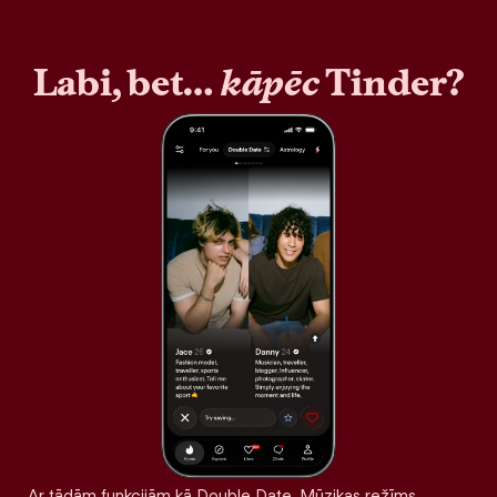
Labi, bet…
kāpēc
Tinder?
Ar tādām funkcijām kā Double Date, Mūzikas režīms,