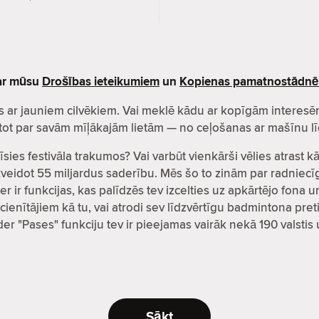
par mūsu
Drošības ieteikumiem
un
Kopienas pamatnostādn
zītos ar jauniem cilvēkiem. Vai meklē kādu ar kopīgām inter
čatot par savām mīļākajām lietām — no ceļošanas ar mašīnu lī
īsies festivāla trakumos? Vai varbūt vienkārši vēlies atrast 
i izveidot 55 miljardus saderību. Mēs šo to zinām par radni
er ir funkcijas, kas palīdzēs tev izcelties uz apkārtējo fona 
cienītājiem kā tu, vai atrodi sev līdzvērtīgu badmintona preti
nder "Pases" funkciju tev ir pieejamas vairāk nekā 190 valsti
Sākt