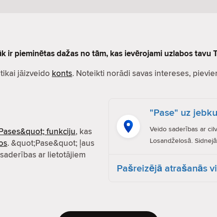
lāk ir pieminētas dažas no tām, kas ievērojami uzlabos tavu T
r tikai jāizveido
konts
. Noteikti norādi savas intereses, pievien
"Pase" uz jebku
Veido saderības ar cil
Pases&quot; funkciju
, kas
Losandželosā. Sidnejā.
os
. &quot;Pase&quot; ļaus
 saderības ar lietotājiem
Pašreizējā atrašanās v