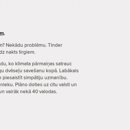
ēm
.
esēm? Nekādu problēmu. Tinder
dz nakts tirgiem.
kādu, ko klimata pārmaiņas satrauc
ecīgu dvēseļu savešanu kopā. Labākais
un piesaistīt simpātiju uzmanību.
nieku. Plāno doties uz citu valsti un
s un vairāk nekā 40 valodas.