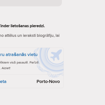
inder lietošanas pieredzi.
o attēlus un ieraksti biogrāfiju, lai
ru atrašanās vietu
vēkiem visā pasaulē. Parīzē.
 Aiziet!
ieta
Porto-Novo