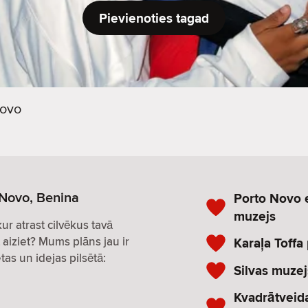
Pievienoties tagad
Novo
-Novo, Benina
Porto Novo e
muzejs
 kur atrast cilvēkus tavā
 aiziet? Mums plāns jau ir
Karaļa Toffa 
tas un idejas pilsētā:
Silvas muzej
Kvadrātveida