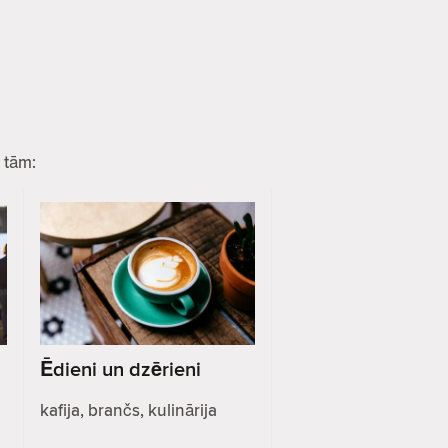
 tām:
Ēdieni un dzērieni
kafija, brančs, kulinārija