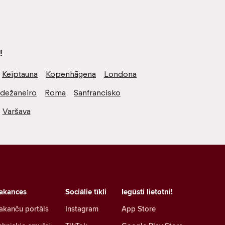
!
Keiptauna
Kopenhāgena
Londona
odežaneiro
Roma
Sanfrancisko
Varšava
akances
Sociālie tīkli
Iegūsti lietotni!
akanču portāls
Instagram
App Store