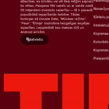
Patērētāj
attiecības, ko brīvāku vai vēl tikai mēģini saprast,
ko vēlies. Pieejama 190 valstīs un ar vairāk nekā
Nosacīju
55 miljardiem izveidotu saderību — tā ir pasaulē
populārākā iepazīšanās lietotne. Tādas
Sīkfailu p
funkcijas kā Double Date, "Mūzikas režīms",
"Pase", "Ķīmija" nodrošina bezgalīgas iespējas
Intelektu
iepazīties. Lejupielādē bez maksas iOS un
Android ierīcēm.
Kopienas
latviešu
Kolorādo 
Kopienas 
Pieejamī