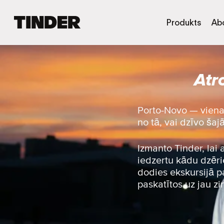
T
Produkts
Ab
i
n
d
e
Atr
r
s
ā
k
Porto-Novo — viena 
u
no tā, vai dzīvo šaj
m
l
a
Izmanto Tinder, lai
p
iedzertu kādu dzērie
a
dodies ekskursijā pa
paskatītos uz jau z