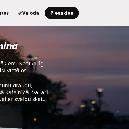
rtes
Valoda
Piesakies
nina
vēkiem. Neatkarīgi
si vietējos.
jaunu draugu,
ā kafejnīcā. Vai arī
vai ar svaigu skatu