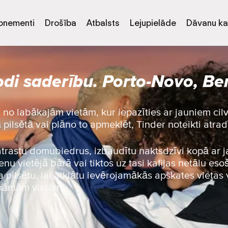
onementi
Drošība
Atbalsts
Lejupielāde
Dāvanu ka
odi saderību. Porto-Novo, Be
no labākajām vietām, kur iepazīties ar jauniem cil
ā pilsētā vai plāno to apmeklēt, Tinder noteikti atradī
 atrastu domubiedrus, izbaudītu naktsdzīvi kopā ar 
nu vietējā bārā vai tiktos uz tasi kafijas netālu esoš
 pilsētu, lai atklātu ievērojamākās apskates vietas 
ināmām vietām.