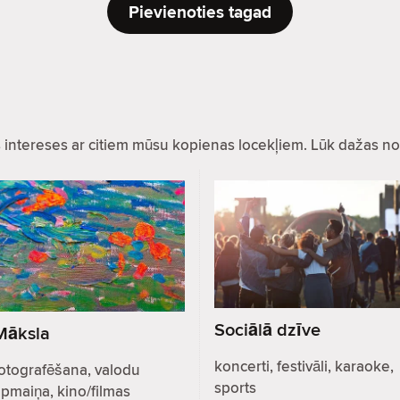
Pievienoties tagad
as intereses ar citiem mūsu kopienas locekļiem. Lūk dažas no
Sociālā dzīve
Māksla
koncerti, festivāli, karaoke,
otografēšana, valodu
sports
pmaiņa, kino/filmas