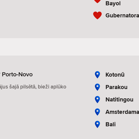
Bayol
Gubernatora 
? Porto-Novo
Kotonū
Parakou
ājus šajā pilsētā, bieži aplūko
Natitingou
Amsterdam
Bali