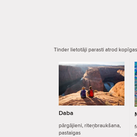
Tinder lietotāji parasti atrod kopīg
Daba
pārgājieni, riteņbraukšana,
f
pastaigas
a