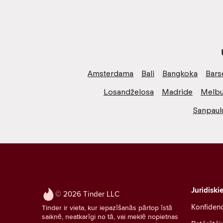
Amsterdama
Bali
Bangkoka
Bars
Losandželosa
Madride
Melbu
Sanpaul
Juridiski
© 2026 Tinder LLC
Konfidenc
Tinder ir vieta, kur iepazīšanās pārtop īstā
saiknē, neatkarīgi no tā, vai meklē nopietnas