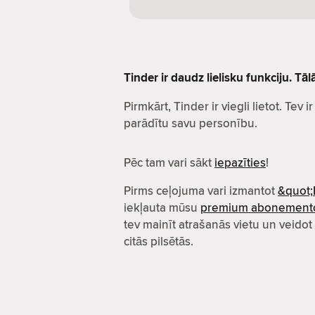
Tinder ir daudz lielisku funkciju. Tā
Pirmkārt, Tinder ir viegli lietot. Tev i
parādītu savu personību.
Pēc tam vari sākt
iepazīties
!
Pirms ceļojuma vari izmantot
&quot;
iekļauta mūsu
premium abonement
tev mainīt atrašanās vietu un veidot
citās pilsētās.