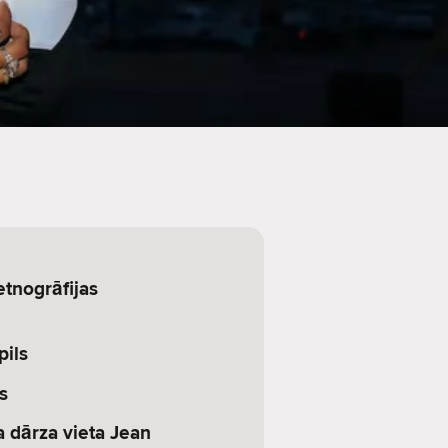
tnogrāfijas
pils
s
 dārza vieta Jean