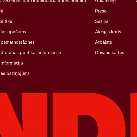
u veselības datu konfidencialitātes politika
Galamērķi
T
mi
Prese
olitika
Saziņa
ālais īpašums
Akcijas kods
 pamatnostādnes
Atbalsts
drošības politikas informācija
Dāvanu kartes
informācija
bas paziņojums