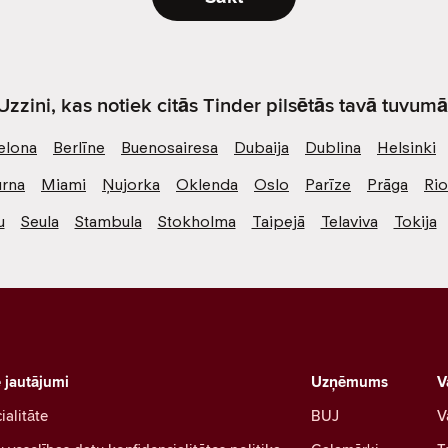
Uzzini, kas notiek citās Tinder pilsētās tavā tuvumā
elona
Berlīne
Buenosairesa
Dubaija
Dublina
Helsinki
rna
Miami
Ņujorka
Oklenda
Oslo
Parīze
Prāga
Ri
u
Seula
Stambula
Stokholma
Taipejā
Telaviva
Tokija
e jautājumi
Uzņēmums
V
ialitāte
BUJ
V