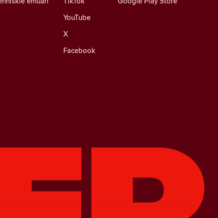
ehniskie emuāri
TikTok
Google Play Store
YouTube
X
Facebook