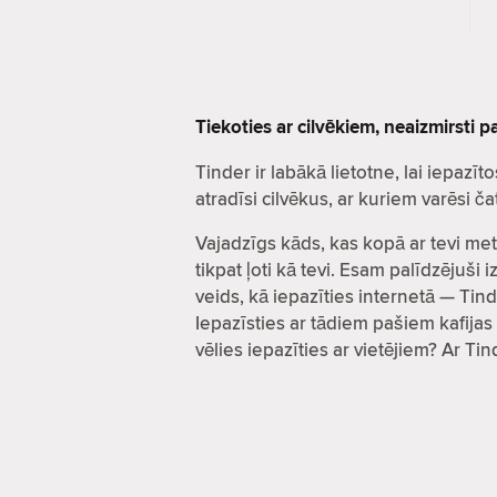
Tiekoties ar cilvēkiem, neaizmirsti 
Tinder ir labākā lietotne, lai iepa
atradīsi cilvēkus, ar kuriem varēsi 
Vajadzīgs kāds, kas kopā ar tevi met
tikpat ļoti kā tevi. Esam palīdzējuš
veids, kā iepazīties internetā — Tind
Iepazīsties ar tādiem pašiem kafijas 
vēlies iepazīties ar vietējiem? Ar Ti