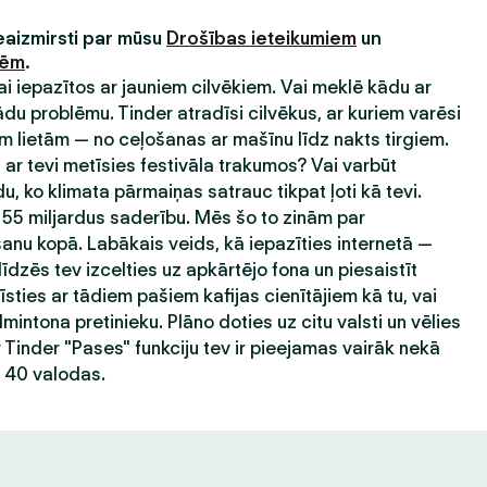
neaizmirsti par mūsu
Drošības ieteikumiem
un
nēm
.
 lai iepazītos ar jauniem cilvēkiem. Vai meklē kādu ar
 problēmu. Tinder atradīsi cilvēkus, ar kuriem varēsi
 lietām — no ceļošanas ar mašīnu līdz nakts tirgiem.
ar tevi metīsies festivāla trakumos? Vai varbūt
du, ko klimata pārmaiņas satrauc tikpat ļoti kā tevi.
 55 miljardus saderību. Mēs šo to zinām par
nu kopā. Labākais veids, kā iepazīties internetā —
līdzēs tev izcelties uz apkārtējo fona un piesaistīt
sties ar tādiem pašiem kafijas cienītājiem kā tu, vai
mintona pretinieku. Plāno doties uz citu valsti un vēlies
r Tinder "Pases" funkciju tev ir pieejamas vairāk nekā
ā 40 valodas.