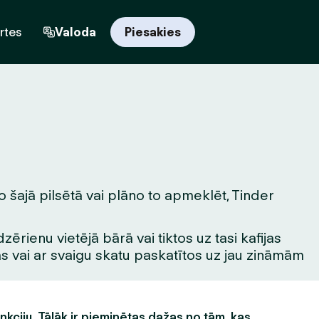
rtes
Valoda
Piesakies
o šajā pilsētā vai plāno to apmeklēt, Tinder
rienu vietējā bārā vai tiktos uz tasi kafijas
tas vai ar svaigu skatu paskatītos uz jau zināmām
unkciju. Tālāk ir pieminētas dažas no tām, kas