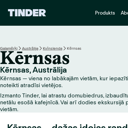
T
Produkts
Ab
i
n
d
e
r
s
Galamērķi
Austrālija
Kvīnslenda
Kērnsas
Kērnsas
ā
k
u
Kērnsas, Austrālija
m
Kērnsas — viena no labākajām vietām, kur iepazītie
l
a
noteikti atradīsi vietējos.
p
Izmanto Tinder, lai atrastu domubiedrus, izbaudītu
a
netālu esošā kafejnīcā. Vai arī dodies ekskursijā 
vietām.
Kērnsas – dažas idejas rand