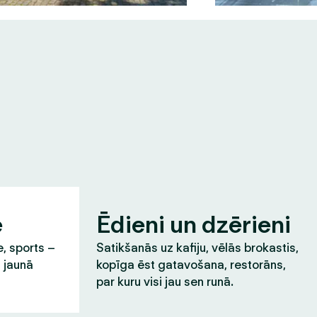
e
Ēdieni un dzērieni
e, sports –
Satikšanās uz kafiju, vēlās brokastis,
t jaunā
kopīga ēst gatavošana, restorāns,
par kuru visi jau sen runā.