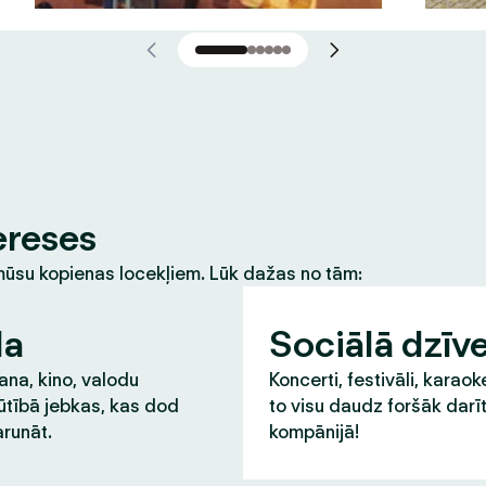
ereses
m mūsu kopienas locekļiem. Lūk dažas no tām:
la
Sociālā dzīv
na, kino, valodu
Koncerti, festivāli, karaok
ūtībā jebkas, kas dod
to visu daudz foršāk darī
runāt.
kompānijā!