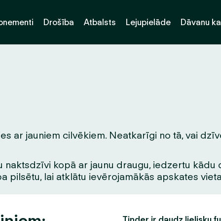
onementi
Drošība
Atbalsts
Lejupielāde
Dāvanu ka
s ar jauniem cilvēkiem. Neatkarīgi no tā, vai dzīv
 naktsdzīvi kopā ar jaunu draugu, iedzertu kādu dzē
pa pilsētu, lai atklātu ievērojamākās apskates vie
iņiem:
Tinder ir daudz lielisku f