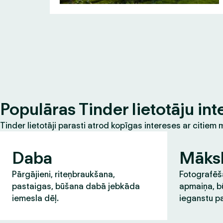
Populāras Tinder lietotāju int
Tinder lietotāji parasti atrod kopīgas intereses ar citie
Daba
Māks
Pārgājieni, riteņbraukšana,
Fotografēša
pastaigas, būšana dabā jebkāda
apmaiņa, b
iemesla dēļ.
ieganstu pa