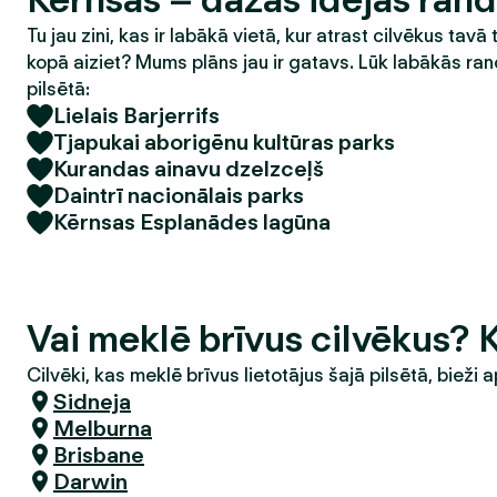
Tu jau zini, kas ir labākā vietā, kur atrast cilvēkus tavā 
kopā aiziet? Mums plāns jau ir gatavs. Lūk labākās ran
pilsētā:
Lielais Barjerrifs
Tjapukai aborigēnu kultūras parks
Kurandas ainavu dzelzceļš
Daintrī nacionālais parks
Kērnsas Esplanādes lagūna
Vai meklē brīvus cilvēkus? 
Cilvēki, kas meklē brīvus lietotājus šajā pilsētā, bieži a
Sidneja
Melburna
Brisbane
Darwin