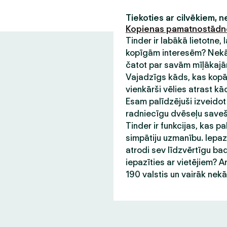
Tiekoties ar cilvēkiem, 
Kopienas pamatnostād
Tinder ir labākā lietotne,
kopīgām interesēm? Nekādu
čatot par savām mīļākajām
Vajadzīgs kāds, kas kopā 
vienkārši vēlies atrast kā
Esam palīdzējuši izveidot
radniecīgu dvēseļu saveša
Tinder ir funkcijas, kas pa
simpātiju uzmanību. Iepazī
atrodi sev līdzvērtīgu bad
iepazīties ar vietējiem? A
190 valstis un vairāk nek