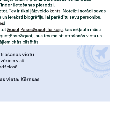
Tinder lietošanas pieredzi.
etot. Tev ir tikai jāizveido
konts
. Noteikti norādi savas
 un ieraksti biogrāfiju, lai parādītu savu personību.
ies
!
ntot
&quot;Pases&quot; funkciju
, kas iekļauta mūsu
&quot;Pase&quot; ļaus tev mainīt atrašanās vietu un
ājiem citās pilsētās.
atrašanās vietu
lvēkiem visā
ndželosā.
ās vieta
:
Kērnsas