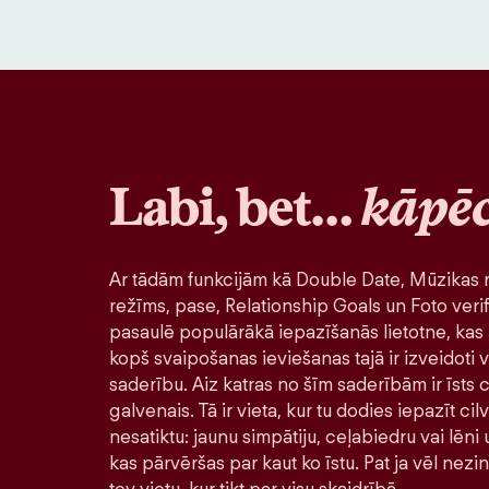
Labi, bet…
kāpē
Ar tādām funkcijām kā Double Date, Mūzikas r
režīms, pase, Relationship Goals un Foto verif
pasaulē populārākā iepazīšanās lietotne, kas 
kopš svaipošanas ieviešanas tajā ir izveidoti v
saderību. Aiz katras no šīm saderībām ir īsts ci
galvenais. Tā ir vieta, kur tu dodies iepazīt ci
nesatiktu: jaunu simpātiju, ceļabiedru vai lēni
kas pārvēršas par kaut ko īstu. Pat ja vēl nezi