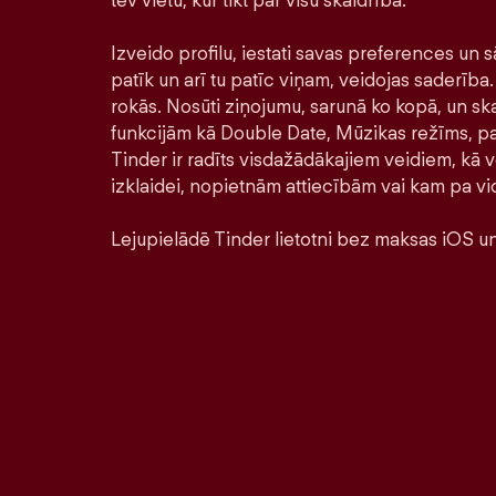
tev vietu, kur tikt par visu skaidrībā.
Izveido profilu, iestati savas preferences un s
patīk un arī tu patīc viņam, veidojas saderība. 
rokās. Nosūti ziņojumu, sarunā ko kopā, un ska
funkcijām kā Double Date, Mūzikas režīms, pa
Tinder ir radīts visdažādākajiem veidiem, kā ve
izklaidei, nopietnām attiecībām vai kam pa vi
Lejupielādē Tinder lietotni bez maksas iOS un