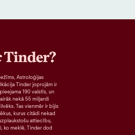
c
Tinder?
ežīms, Astroloģijas
ikācija Tinder joprojām ir
pieejama 190 valstīs, un
airāk nekā 55 miljardi
lvēks. Tas vienmēr ir bijis
lvēkus, kurus citādi nekad
 uzplaukstošu attiecību,
ni, ko meklē, Tinder dod