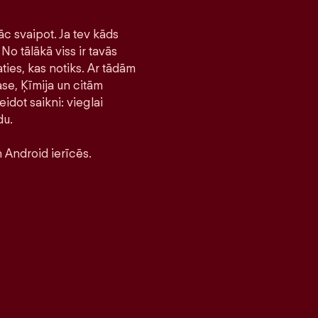
āc svaipot. Ja tev kāds
No tālākā viss ir tavās
ties, kas notiks. Ar tādām
se, Ķīmija un citām
idot saikni: vieglai
du.
 Android ierīcēs.