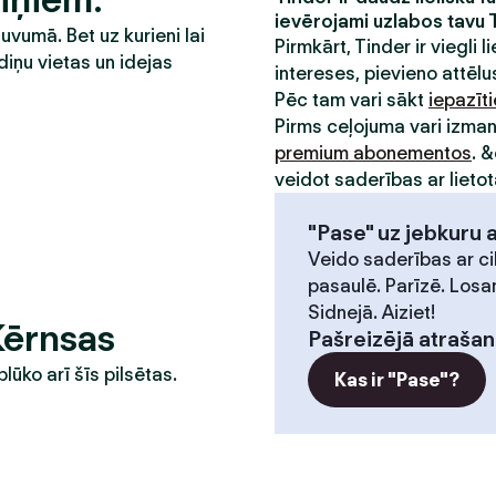
ievērojami uzlabos tavu 
tuvumā. Bet uz kurieni lai
Pirmkārt, Tinder ir viegli li
diņu vietas un idejas
intereses, pievieno attēlus
Pēc tam vari sākt
iepazīt
Pirms ceļojuma vari izma
premium abonementos
. 
veidot saderības ar lietot
"Pase" uz jebkuru 
Veido saderības ar ci
pasaulē. Parīzē. Losa
Sidnejā. Aiziet!
Kērnsas
Pašreizējā atrašan
plūko arī šīs pilsētas.
Kas ir "Pase"?