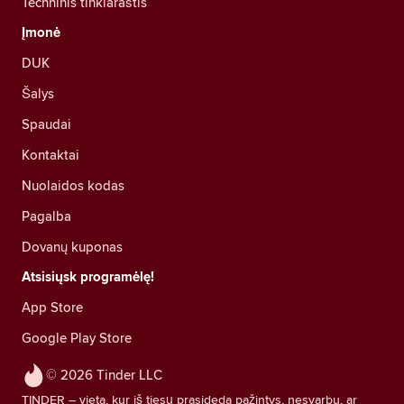
Techninis tinklaraštis
Įmonė
DUK
Šalys
Spaudai
Kontaktai
Nuolaidos kodas
Pagalba
Dovanų kuponas
Atsisiųsk programėlę!
App Store
Google Play Store
© 2026 Tinder LLC
TINDER – vieta, kur iš tiesų prasideda pažintys, nesvarbu, ar