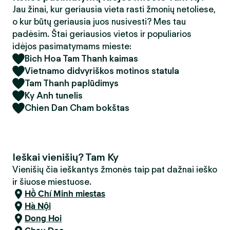
Jau žinai, kur geriausia vieta rasti žmonių netoliese,
o kur būtų geriausia juos nusivesti? Mes tau
padėsim. Štai geriausios vietos ir populiarios
idėjos pasimatymams mieste:
Bich Hoa Tam Thanh kaimas
Vietnamo didvyriškos motinos statula
Tam Thanh paplūdimys
Ky Anh tunelis
Chien Dan Cham bokštas
Ieškai vienišių? Tam Ky
Vienišių čia ieškantys žmonės taip pat dažnai ieško
ir šiuose miestuose.
Hồ Chí Minh miestas
Hà Nội
Dong Hoi