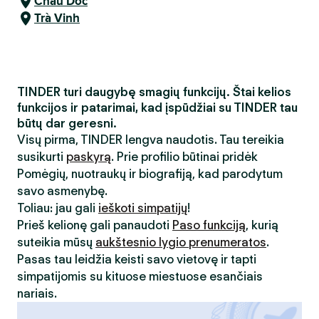
Chau Doc
Trà Vinh
TINDER turi daugybę smagių funkcijų. Štai kelios
funkcijos ir patarimai, kad įspūdžiai su TINDER tau
būtų dar geresni.
Visų pirma, TINDER lengva naudotis. Tau tereikia
susikurti
paskyrą
. Prie profilio būtinai pridėk
Pomėgių, nuotraukų ir biografiją, kad parodytum
savo asmenybę.
Toliau: jau gali
ieškoti simpatijų
!
Prieš kelionę gali panaudoti
Paso funkciją
, kurią
suteikia mūsų
aukštesnio lygio prenumeratos
.
Pasas tau leidžia keisti savo vietovę ir tapti
simpatijomis su kituose miestuose esančiais
nariais.