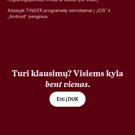
Atsisiųsk TINDER programėlę nemokamai į „iOS“ ir
„Android“ įrenginius.
Turi klausimų? Visiems kyla
bent vienas
.
Eiti į DUK