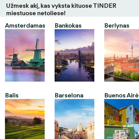
Užmesk akį, kas vyksta kituose TINDER
miestuose netoliese!
Amsterdamas
Bankokas
Berlynas
Balis
Barselona
Buenos Airė