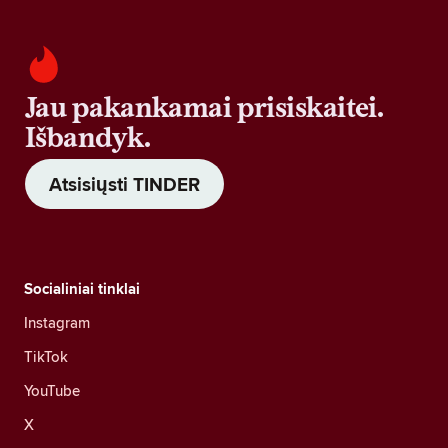
Jau pakankamai prisiskaitei.
Išbandyk.
Atsisiųsti TINDER
Socialiniai tinklai
Instagram
TikTok
YouTube
X