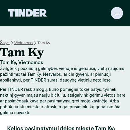
T
I
N
D
E
Šalys
Vietnamas
Tam Ky
R
Tam Ky
p
a
g
Tam Ky, Vietnamas
r
Žvilgtelk į pažinčių galimybes vienoje iš geriausių vietų naujoms
i
pažintims: tai Tam Ky. Nesvarbu, ar čia gyveni, ar planuoji
n
apsilankyti, per TINDER surasi daugybę vietinių netoliese.
d
Per TINDER rask žmogų, kurio pomėgiai tokie patys, tyrinėk
i
naktinį gyvenimą su nauju bičiuliu, atsigaivink gėrimu vietos bare
n
ar pasimėgauk kava per pasimatymą gretimoje kavinėje. Arba
i
pabūk turistu mieste ir atrask, o gal prisimink, ką geriausio čia
s
galima nuveikti.
Kelios pasimatymų idėjos mieste Tam Ky: