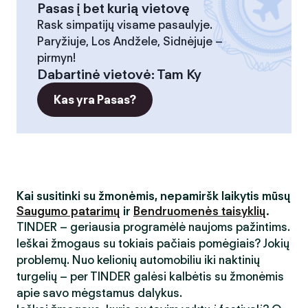
Pasas į bet kurią vietovę
Rask simpatijų visame pasaulyje.
Paryžiuje, Los Andžele, Sidnėjuje –
pirmyn!
Dabartinė vietovė
:
Tam Ky
Kas yra Pasas?
Kai susitinki su žmonėmis, nepamiršk laikytis mūsų
Saugumo patarimų
ir
Bendruomenės taisyklių
.
TINDER – geriausia programėlė naujoms pažintims.
Ieškai žmogaus su tokiais pačiais pomėgiais? Jokių
problemų. Nuo kelionių automobiliu iki naktinių
turgelių – per TINDER galėsi kalbėtis su žmonėmis
apie savo mėgstamus dalykus.