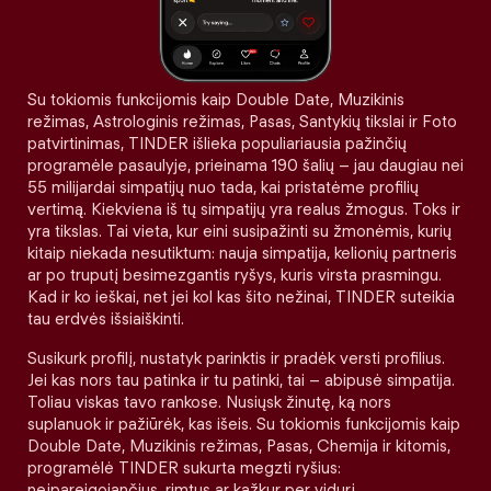
Su tokiomis funkcijomis kaip Double Date, Muzikinis
režimas, Astrologinis režimas, Pasas, Santykių tikslai ir Foto
patvirtinimas, TINDER išlieka populiariausia pažinčių
programėle pasaulyje, prieinama 190 šalių – jau daugiau nei
55 milijardai simpatijų nuo tada, kai pristatėme profilių
vertimą. Kiekviena iš tų simpatijų yra realus žmogus. Toks ir
yra tikslas. Tai vieta, kur eini susipažinti su žmonėmis, kurių
kitaip niekada nesutiktum: nauja simpatija, kelionių partneris
ar po truputį besimezgantis ryšys, kuris virsta prasmingu.
Kad ir ko ieškai, net jei kol kas šito nežinai, TINDER suteikia
tau erdvės išsiaiškinti.
Susikurk profilį, nustatyk parinktis ir pradėk versti profilius.
Jei kas nors tau patinka ir tu patinki, tai – abipusė simpatija.
Toliau viskas tavo rankose. Nusiųsk žinutę, ką nors
suplanuok ir pažiūrėk, kas išeis. Su tokiomis funkcijomis kaip
Double Date, Muzikinis režimas, Pasas, Chemija ir kitomis,
programėlė TINDER sukurta megzti ryšius:
neįpareigojančius, rimtus ar kažkur per vidurį.