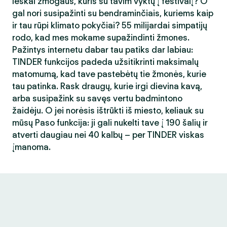
Ieškai žmogaus, kuris su tavim vyktų į festivalį? O
gal nori susipažinti su bendraminčiais, kuriems kaip
ir tau rūpi klimato pokyčiai? 55 milijardai simpatijų
rodo, kad mes mokame supažindinti žmones.
Pažintys internetu dabar tau patiks dar labiau:
TINDER funkcijos padeda užsitikrinti maksimalų
matomumą, kad tave pastebėtų tie žmonės, kurie
tau patinka. Rask draugų, kurie irgi dievina kavą,
arba susipažink su savęs vertu badmintono
žaidėju. O jei norėsis ištrūkti iš miesto, keliauk su
mūsų Paso funkcija: ji gali nukelti tave į 190 šalių ir
atverti daugiau nei 40 kalbų – per TINDER viskas
įmanoma.