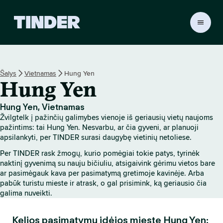
T
I
N
D
E
Šalys
Vietnamas
Hung Yen
R
Hung Yen
p
a
g
Hung Yen, Vietnamas
r
Žvilgtelk į pažinčių galimybes vienoje iš geriausių vietų naujoms
i
pažintims: tai Hung Yen. Nesvarbu, ar čia gyveni, ar planuoji
n
apsilankyti, per TINDER surasi daugybę vietinių netoliese.
d
Per TINDER rask žmogų, kurio pomėgiai tokie patys, tyrinėk
i
naktinį gyvenimą su nauju bičiuliu, atsigaivink gėrimu vietos bare
n
ar pasimėgauk kava per pasimatymą gretimoje kavinėje. Arba
i
pabūk turistu mieste ir atrask, o gal prisimink, ką geriausio čia
s
galima nuveikti.
Kelios pasimatymų idėjos mieste Hung Yen: