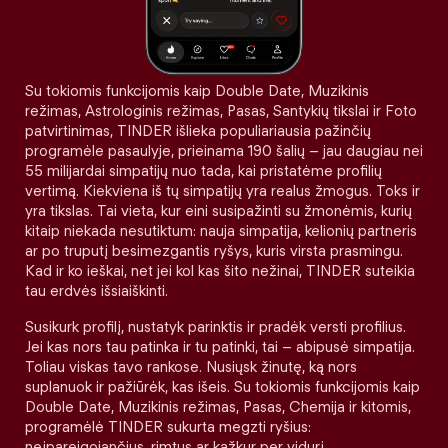
Su tokiomis funkcijomis kaip Double Date, Muzikinis
režimas, Astrologinis režimas, Pasas, Santykių tikslai ir Foto
patvirtinimas, TINDER išlieka populiariausia pažinčių
programėle pasaulyje, prieinama 190 šalių – jau daugiau nei
55 milijardai simpatijų nuo tada, kai pristatėme profilių
vertimą. Kiekviena iš tų simpatijų yra realus žmogus. Toks ir
yra tikslas. Tai vieta, kur eini susipažinti su žmonėmis, kurių
kitaip niekada nesutiktum: nauja simpatija, kelionių partneris
ar po truputį besimezgantis ryšys, kuris virsta prasmingu.
Kad ir ko ieškai, net jei kol kas šito nežinai, TINDER suteikia
tau erdvės išsiaiškinti.
Susikurk profilį, nustatyk parinktis ir pradėk versti profilius.
Jei kas nors tau patinka ir tu patinki, tai – abipusė simpatija.
Toliau viskas tavo rankose. Nusiųsk žinutę, ką nors
suplanuok ir pažiūrėk, kas išeis. Su tokiomis funkcijomis kaip
Double Date, Muzikinis režimas, Pasas, Chemija ir kitomis,
programėlė TINDER sukurta megzti ryšius:
neįpareigojančius, rimtus ar kažkur per vidurį.