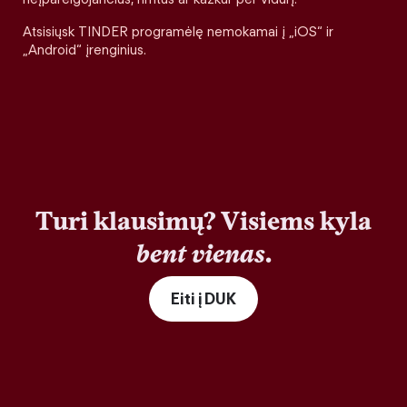
Atsisiųsk TINDER programėlę nemokamai į „iOS“ ir
„Android“ įrenginius.
Turi klausimų? Visiems kyla
bent vienas
.
Eiti į DUK