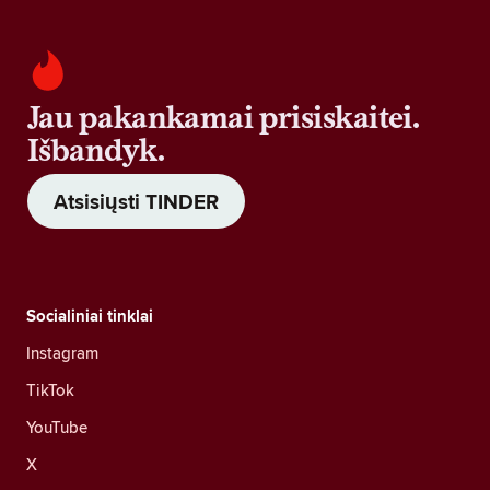
Jau pakankamai prisiskaitei.
Išbandyk.
Atsisiųsti TINDER
Socialiniai tinklai
Instagram
TikTok
YouTube
X