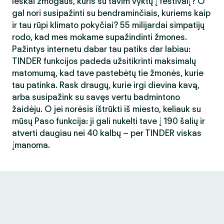
Ieškai žmogaus, kuris su tavim vyktų į festivalį? O
gal nori susipažinti su bendraminčiais, kuriems kaip
ir tau rūpi klimato pokyčiai? 55 milijardai simpatijų
rodo, kad mes mokame supažindinti žmones.
Pažintys internetu dabar tau patiks dar labiau:
TINDER funkcijos padeda užsitikrinti maksimalų
matomumą, kad tave pastebėtų tie žmonės, kurie
tau patinka. Rask draugų, kurie irgi dievina kavą,
arba susipažink su savęs vertu badmintono
žaidėju. O jei norėsis ištrūkti iš miesto, keliauk su
mūsų Paso funkcija: ji gali nukelti tave į 190 šalių ir
atverti daugiau nei 40 kalbų – per TINDER viskas
įmanoma.