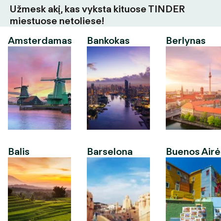
Užmesk akį, kas vyksta kituose TINDER
miestuose netoliese!
Amsterdamas
Bankokas
Berlynas
Balis
Barselona
Buenos Airė