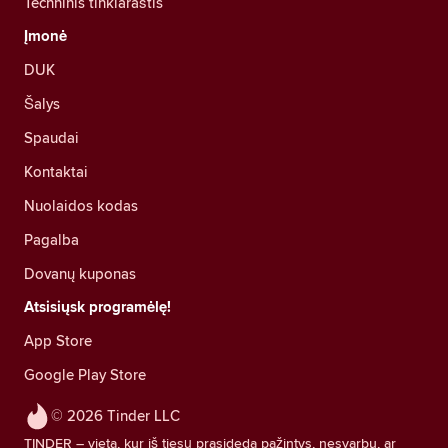
Techninis tinklaraštis
Įmonė
DUK
Šalys
Spaudai
Kontaktai
Nuolaidos kodas
Pagalba
Dovanų kuponas
Atsisiųsk programėlę!
App Store
Google Play Store
© 2026 Tinder LLC
TINDER – vieta, kur iš tiesų prasideda pažintys, nesvarbu, ar