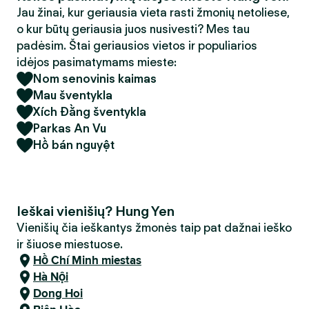
Jau žinai, kur geriausia vieta rasti žmonių netoliese,
o kur būtų geriausia juos nusivesti? Mes tau
padėsim. Štai geriausios vietos ir populiarios
idėjos pasimatymams mieste:
Nom senovinis kaimas
Mau šventykla
Xích Đằng šventykla
Parkas An Vu
Hồ bán nguyệt
Ieškai vienišių? Hung Yen
Vienišių čia ieškantys žmonės taip pat dažnai ieško
ir šiuose miestuose.
Hồ Chí Minh miestas
Hà Nội
Dong Hoi