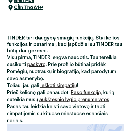
Biên Hòa
Cần ThơA1↩
TINDER turi daugybę smagių funkcijų. Štai kelios
funkcijos ir patarimai, kad įspūdžiai su TINDER tau
būtų dar geresni.
Visų pirma, TINDER lengva naudotis. Tau tereikia
susikurti
paskyrą
. Prie profilio būtinai pridėk
Pomėgių, nuotraukų ir biografiją, kad parodytum
savo asmenybę.
Toliau: jau gali
ieškoti simpatijų
!
Prieš kelionę gali panaudoti
Paso funkciją
, kurią
suteikia mūsų
aukštesnio lygio prenumeratos
.
Pasas tau leidžia keisti savo vietovę ir tapti
simpatijomis su kituose miestuose esančiais
nariais.