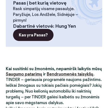
Pasas į bet kurią vietovę
Rask simpatijų visame pasaulyje.
Paryžiuje, Los Andžele, Sidnėjuje –
pirmyn!
Dabartinė vietovė
:
Hung Yen
Kas yra Pasas?
Kai susitinki su žmonėmis, nepamiršk laikytis mūsų
Saugumo patarimų
ir
Bendruomenės taisyklių
.
TINDER – geriausia programėlė naujoms pažintims.
Ieškai žmogaus su tokiais pačiais pomėgiais? Jokių
problemų. Nuo kelionių automobiliu iki naktinių
turgelių – per TINDER galėsi kalbėtis su žmonėmis
apie savo mėgstamus dalykus.