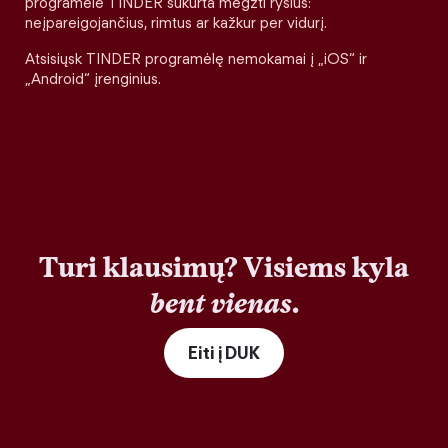
programėlė TINDER sukurta megzti ryšius:
neįpareigojančius, rimtus ar kažkur per vidurį.
Atsisiųsk TINDER programėlę nemokamai į „iOS“ ir
„Android“ įrenginius.
Turi klausimų? Visiems kyla
bent vienas
.
Eiti į DUK