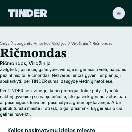
T
I
N
D
E
Šalys
Jungtinės Amerikos Valstijos
Virdžinija
Ričmondas
R
Ričmondas
p
a
g
Ričmondas, Virdžinija
r
Žvilgtelk į pažinčių galimybes vienoje iš geriausių vietų naujoms
i
pažintims: tai Ričmondas. Nesvarbu, ar čia gyveni, ar planuoji
n
apsilankyti, per TINDER surasi daugybę vietinių netoliese.
d
Per TINDER rask žmogų, kurio pomėgiai tokie patys, tyrinėk
i
naktinį gyvenimą su nauju bičiuliu, atsigaivink gėrimu vietos bare
n
ar pasimėgauk kava per pasimatymą gretimoje kavinėje. Arba
i
pabūk turistu mieste ir atrask, o gal prisimink, ką geriausio čia
s
galima nuveikti.
Kelios pasimatymų idėjos mieste