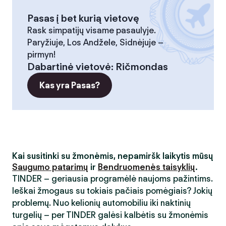
Pasas į bet kurią vietovę
Rask simpatijų visame pasaulyje.
Paryžiuje, Los Andžele, Sidnėjuje –
pirmyn!
Dabartinė vietovė
:
Ričmondas
Kas yra Pasas?
Kai susitinki su žmonėmis, nepamiršk laikytis mūsų
Saugumo patarimų
ir
Bendruomenės taisyklių
.
TINDER – geriausia programėlė naujoms pažintims.
Ieškai žmogaus su tokiais pačiais pomėgiais? Jokių
problemų. Nuo kelionių automobiliu iki naktinių
turgelių – per TINDER galėsi kalbėtis su žmonėmis