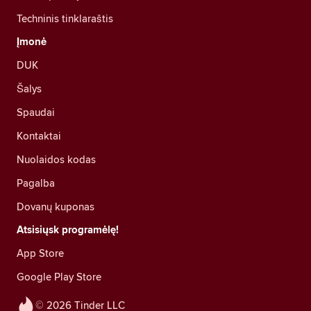
Techninis tinklaraštis
Įmonė
DUK
Šalys
Spaudai
Kontaktai
Nuolaidos kodas
Pagalba
Dovanų kuponas
Atsisiųsk programėlę!
App Store
Google Play Store
© 2026 Tinder LLC