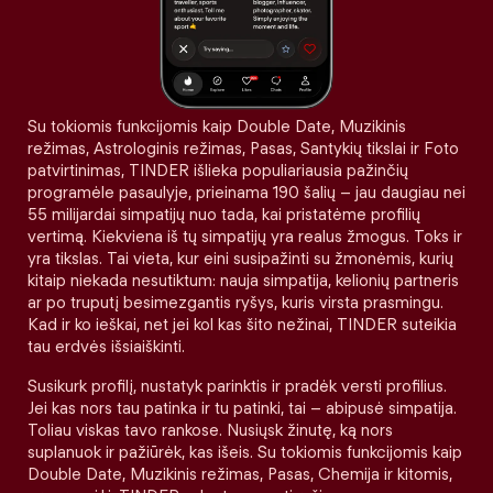
Su tokiomis funkcijomis kaip Double Date, Muzikinis
režimas, Astrologinis režimas, Pasas, Santykių tikslai ir Foto
patvirtinimas, TINDER išlieka populiariausia pažinčių
programėle pasaulyje, prieinama 190 šalių – jau daugiau nei
55 milijardai simpatijų nuo tada, kai pristatėme profilių
vertimą. Kiekviena iš tų simpatijų yra realus žmogus. Toks ir
yra tikslas. Tai vieta, kur eini susipažinti su žmonėmis, kurių
kitaip niekada nesutiktum: nauja simpatija, kelionių partneris
ar po truputį besimezgantis ryšys, kuris virsta prasmingu.
Kad ir ko ieškai, net jei kol kas šito nežinai, TINDER suteikia
tau erdvės išsiaiškinti.
Susikurk profilį, nustatyk parinktis ir pradėk versti profilius.
Jei kas nors tau patinka ir tu patinki, tai – abipusė simpatija.
Toliau viskas tavo rankose. Nusiųsk žinutę, ką nors
suplanuok ir pažiūrėk, kas išeis. Su tokiomis funkcijomis kaip
Double Date, Muzikinis režimas, Pasas, Chemija ir kitomis,