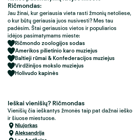
Ričmondas:
Jau žinai, kur geriausia vieta rasti žmonių netoliese,
o kur būtų geriausia juos nusivesti? Mes tau
padėsim. Štai geriausios vietos ir populiarios
idėjos pasimatymams mieste:
Ričmondo zoologijos sodas
Amerikos pilietinio karo muziejus
Baltieji rūmai & Konfederacijos muziejus
Virdžinijos mokslo muziejus
Holivudo kapinės
Ieškai vienišių? Ričmondas
Vienišių čia ieškantys žmonės taip pat dažnai ieško
ir šiuose miestuose.
Niujorkas
Aleksandrija