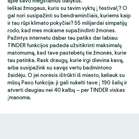
apie savo mėgstamus dalykus.
Ieškai žmogaus, kuris su tavim vyktų į festivalį? O
gal nori susipažinti su bendraminčiais, kuriems kaip
ir tau rūpi klimato pokyčiai? 55 milijardai simpatijų
rodo, kad mes mokame supažindinti žmones.
Pažintys internetu dabar tau patiks dar labiau:
TINDER funkcijos padeda užsitikrinti maksimalų
matomumą, kad tave pastebėtų tie žmonės, kurie
tau patinka. Rask draugų, kurie irgi dievina kavą,
arba susipažink su savęs vertu badmintono
žaidėju. O jei norėsis ištrūkti iš miesto, keliauk su
mūsų Paso funkcija: ji gali nukelti tave į 190 šalių ir
atverti daugiau nei 40 kalbų – per TINDER viskas
įmanoma.