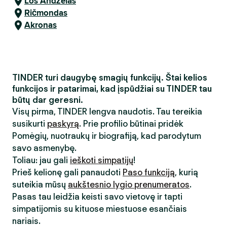
Los Andželas
Ričmondas
Akronas
TINDER turi daugybę smagių funkcijų. Štai kelios
funkcijos ir patarimai, kad įspūdžiai su TINDER tau
būtų dar geresni.
Visų pirma, TINDER lengva naudotis. Tau tereikia
susikurti
paskyrą
. Prie profilio būtinai pridėk
Pomėgių, nuotraukų ir biografiją, kad parodytum
savo asmenybę.
Toliau: jau gali
ieškoti simpatijų
!
Prieš kelionę gali panaudoti
Paso funkciją
, kurią
suteikia mūsų
aukštesnio lygio prenumeratos
.
Pasas tau leidžia keisti savo vietovę ir tapti
simpatijomis su kituose miestuose esančiais
nariais.