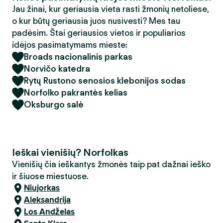
Jau žinai, kur geriausia vieta rasti žmonių netoliese,
o kur būtų geriausia juos nusivesti? Mes tau
padėsim. Štai geriausios vietos ir populiarios
idėjos pasimatymams mieste:
Broads nacionalinis parkas
Norvičo katedra
Rytų Rustono senosios klebonijos sodas
Norfolko pakrantės kelias
Oksburgo salė
Ieškai vienišių? Norfolkas
Vienišių čia ieškantys žmonės taip pat dažnai ieško
ir šiuose miestuose.
Niujorkas
Aleksandrija
Los Andželas