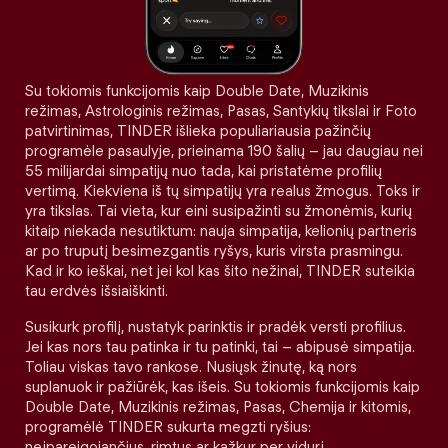
Su tokiomis funkcijomis kaip Double Date, Muzikinis
režimas, Astrologinis režimas, Pasas, Santykių tikslai ir Foto
patvirtinimas, TINDER išlieka populiariausia pažinčių
programėle pasaulyje, prieinama 190 šalių – jau daugiau nei
55 milijardai simpatijų nuo tada, kai pristatėme profilių
vertimą. Kiekviena iš tų simpatijų yra realus žmogus. Toks ir
yra tikslas. Tai vieta, kur eini susipažinti su žmonėmis, kurių
kitaip niekada nesutiktum: nauja simpatija, kelionių partneris
ar po truputį besimezgantis ryšys, kuris virsta prasmingu.
Kad ir ko ieškai, net jei kol kas šito nežinai, TINDER suteikia
tau erdvės išsiaiškinti.
Susikurk profilį, nustatyk parinktis ir pradėk versti profilius.
Jei kas nors tau patinka ir tu patinki, tai – abipusė simpatija.
Toliau viskas tavo rankose. Nusiųsk žinutę, ką nors
suplanuok ir pažiūrėk, kas išeis. Su tokiomis funkcijomis kaip
Double Date, Muzikinis režimas, Pasas, Chemija ir kitomis,
programėlė TINDER sukurta megzti ryšius:
neįpareigojančius, rimtus ar kažkur per vidurį.