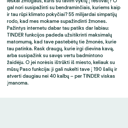
Ieškai žmogaus, kuris su tavim vyktų į festivalį? O
gal nori susipažinti su bendraminčiais, kuriems kaip
ir tau rūpi klimato pokyčiai? 55 milijardai simpatijų
rodo, kad mes mokame supažindinti žmones.
Pažintys internetu dabar tau patiks dar labiau:
TINDER funkcijos padeda užsitikrinti maksimalų
matomumą, kad tave pastebėtų tie žmonės, kurie
tau patinka. Rask draugų, kurie irgi dievina kavą,
arba susipažink su savęs vertu badmintono
žaidėju. O jei norėsis ištrūkti iš miesto, keliauk su
mūsų Paso funkcija: ji gali nukelti tave į 190 šalių ir
atverti daugiau nei 40 kalbų – per TINDER viskas
įmanoma.