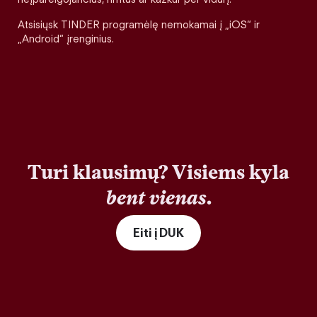
Atsisiųsk TINDER programėlę nemokamai į „iOS“ ir
„Android“ įrenginius.
Turi klausimų? Visiems kyla
bent vienas
.
Eiti į DUK