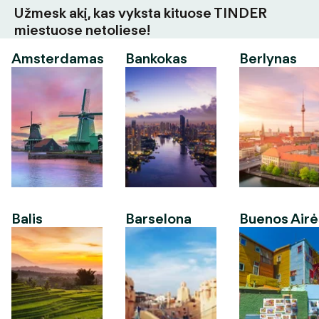
Užmesk akį, kas vyksta kituose TINDER
miestuose netoliese!
Amsterdamas
Bankokas
Berlynas
Balis
Barselona
Buenos Airė