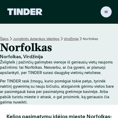
T
I
N
D
E
Šalys
Jungtinės Amerikos Valstijos
Virdžinija
Norfolkas
R
Norfolkas
p
a
g
Norfolkas, Virdžinija
r
Žvilgtelk į pažinčių galimybes vienoje iš geriausių vietų naujoms
i
pažintims: tai Norfolkas. Nesvarbu, ar čia gyveni, ar planuoji
n
apsilankyti, per TINDER surasi daugybę vietinių netoliese.
d
Per TINDER rask žmogų, kurio pomėgiai tokie patys, tyrinėk
i
naktinį gyvenimą su nauju bičiuliu, atsigaivink gėrimu vietos bare
n
ar pasimėgauk kava per pasimatymą gretimoje kavinėje. Arba
i
pabūk turistu mieste ir atrask, o gal prisimink, ką geriausio čia
s
galima nuveikti.
Kelios pasimatymų idėjos mieste Norfolkas: