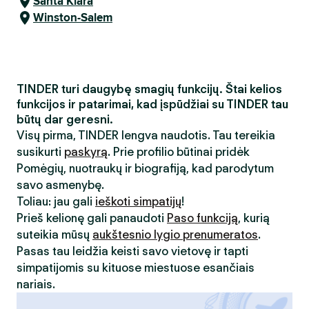
Santa Klara
Winston-Salem
TINDER turi daugybę smagių funkcijų. Štai kelios
funkcijos ir patarimai, kad įspūdžiai su TINDER tau
būtų dar geresni.
Visų pirma, TINDER lengva naudotis. Tau tereikia
susikurti
paskyrą
. Prie profilio būtinai pridėk
Pomėgių, nuotraukų ir biografiją, kad parodytum
savo asmenybę.
Toliau: jau gali
ieškoti simpatijų
!
Prieš kelionę gali panaudoti
Paso funkciją
, kurią
suteikia mūsų
aukštesnio lygio prenumeratos
.
Pasas tau leidžia keisti savo vietovę ir tapti
simpatijomis su kituose miestuose esančiais
nariais.