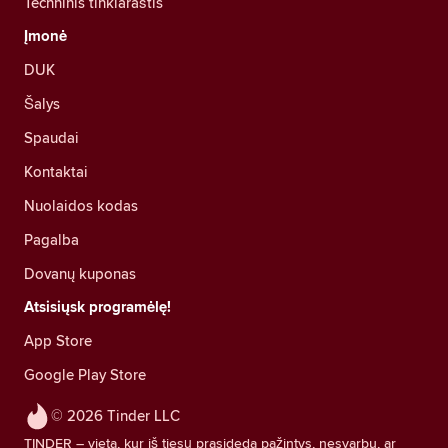
Techninis tinklaraštis
Įmonė
DUK
Šalys
Spaudai
Kontaktai
Nuolaidos kodas
Pagalba
Dovanų kuponas
Atsisiųsk programėlę!
App Store
Google Play Store
© 2026 Tinder LLC
TINDER – vieta, kur iš tiesų prasideda pažintys, nesvarbu, ar