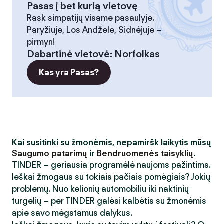
Pasas į bet kurią vietovę
Rask simpatijų visame pasaulyje.
Paryžiuje, Los Andžele, Sidnėjuje –
pirmyn!
Dabartinė vietovė
:
Norfolkas
Kas yra Pasas?
Kai susitinki su žmonėmis, nepamiršk laikytis mūsų
Saugumo patarimų
ir
Bendruomenės taisyklių
.
TINDER – geriausia programėlė naujoms pažintims.
Ieškai žmogaus su tokiais pačiais pomėgiais? Jokių
problemų. Nuo kelionių automobiliu iki naktinių
turgelių – per TINDER galėsi kalbėtis su žmonėmis
apie savo mėgstamus dalykus.