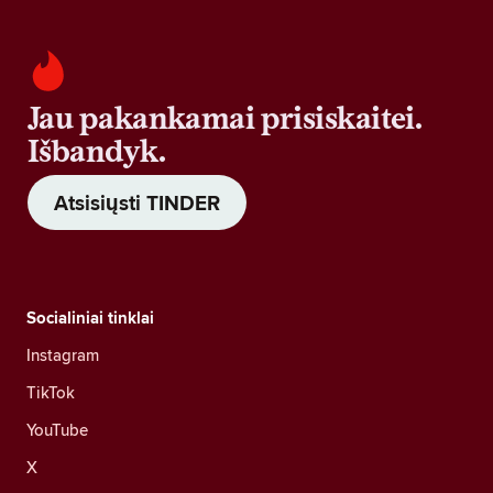
Jau pakankamai prisiskaitei.
Išbandyk.
Atsisiųsti TINDER
Socialiniai tinklai
Instagram
TikTok
YouTube
X