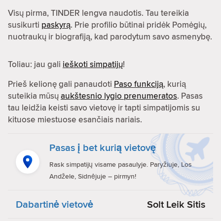
Visų pirma, TINDER lengva naudotis. Tau tereikia
susikurti
paskyrą
. Prie profilio būtinai pridėk Pomėgių,
nuotraukų ir biografiją, kad parodytum savo asmenybę.
Toliau: jau gali
ieškoti simpatijų
!
Prieš kelionę gali panaudoti
Paso funkciją
, kurią
suteikia mūsų
aukštesnio lygio prenumeratos
. Pasas
tau leidžia keisti savo vietovę ir tapti simpatijomis su
kituose miestuose esančiais nariais.
Pasas į bet kurią vietovę
Rask simpatijų visame pasaulyje. Paryžiuje, Los
Andžele, Sidnėjuje – pirmyn!
Dabartinė vietovė
Solt Leik Sitis