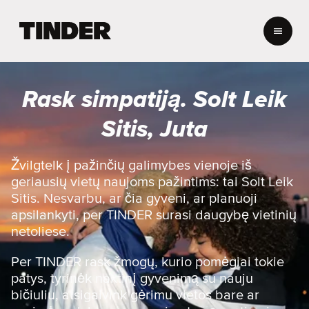
T
I
N
D
E
Rask simpatiją. Solt Leik
R
p
Sitis, Juta
a
g
r
Žvilgtelk į pažinčių galimybes vienoje iš
i
geriausių vietų naujoms pažintims: tai Solt Leik
n
Sitis. Nesvarbu, ar čia gyveni, ar planuoji
d
apsilankyti, per TINDER surasi daugybę vietinių
i
netoliese.
n
i
s
Per TINDER rask žmogų, kurio pomėgiai tokie
patys, tyrinėk naktinį gyvenimą su nauju
bičiuliu, atsigaivink gėrimu vietos bare ar