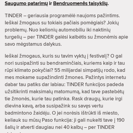
Saugumo patarimų
ir
Bendruomenės taisyklių
.
TINDER – geriausia programėlė naujoms pažintims.
Ieškai žmogaus su tokiais pačiais pomėgiais? Jokių
problemų. Nuo kelionių automobiliu iki naktinių
turgelių – per TINDER galėsi kalbėtis su žmonėmis apie
savo mėgstamus dalykus.
Ieškai žmogaus, kuris su tavim vyktų į festivalį? O gal
nori susipažinti su bendraminčiais, kuriems kaip ir tau
rūpi klimato pokyčiai? 55 milijardai simpatijų rodo, kad
mes mokame supažindinti žmones. Pažintys internetu
dabar tau patiks dar labiau: TINDER funkcijos padeda
užsitikrinti maksimalų matomumą, kad tave pastebėtų
tie žmonės, kurie tau patinka. Rask draugų, kurie irgi
dievina kavą, arba susipažink su savęs vertu
badmintono žaidėju. O jei norėsis ištrūkti iš miesto,
keliauk su mūsų Paso funkcija: ji gali nukelti tave į 190
šalių ir atverti daugiau nei 40 kalbų – per TINDER