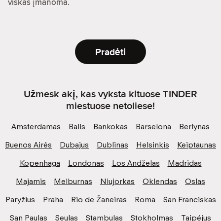
viskas įmanoma.
Pradėti
Užmesk akį, kas vyksta kituose TINDER
miestuose netoliese!
Amsterdamas
Balis
Bankokas
Barselona
Berlynas
Buenos Airės
Dubajus
Dublinas
Helsinkis
Keiptaunas
Kopenhaga
Londonas
Los Andželas
Madridas
Majamis
Melburnas
Niujorkas
Oklendas
Oslas
Paryžius
Praha
Rio de Žaneiras
Roma
San Franciskas
San Paulas
Seulas
Stambulas
Stokholmas
Taipėjus