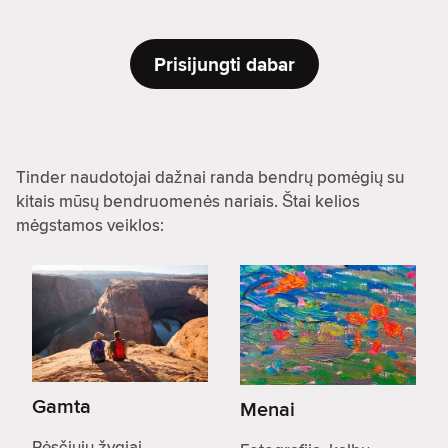
Prisijungti dabar
Tinder naudotojai dažnai randa bendrų pomėgių su
kitais mūsų bendruomenės nariais. Štai kelios
mėgstamos veiklos:
Gamta
Menai
Pėsčiųjų žygiai,