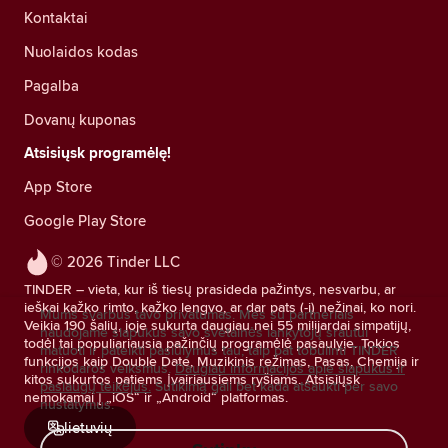
Kontaktai
Nuolaidos kodas
Pagalba
Dovanų kuponas
Atsisiųsk programėlę!
App Store
Google Play Store
© 2026 Tinder LLC
TINDER – vieta, kur iš tiesų prasideda pažintys, nesvarbu, ar
ieškai kažko rimto, kažko lengvo, ar dar pats (-i) nežinai, ko nori.
Mums svarbus tavo privatumas. Mes su partneriais
Veikia 190 šalių, joje sukurta daugiau nei 55 milijardai simpatijų,
naudojame slapukus savo svetainės lankytojų srautui
todėl tai populiariausia pažinčių programėlė pasaulyje. Tokios
matuoti ir pateikti pasiūlymus tau, taip pat tobulinti TINDER
funkcijos kaip Double Date, Muzikinis režimas, Pasas, Chemija ir
rinkodaros veiksmus.
Daugiau informacijos apie slapukus ir
kitos sukurtos patiems įvairiausiems ryšiams. Atsisiųsk
paslaugų teikėjus.
Sutikimą gali bet kada atšaukti per savo
nemokamai į „iOS“ ir „Android“ platformas.
nustatymus.
lietuvių