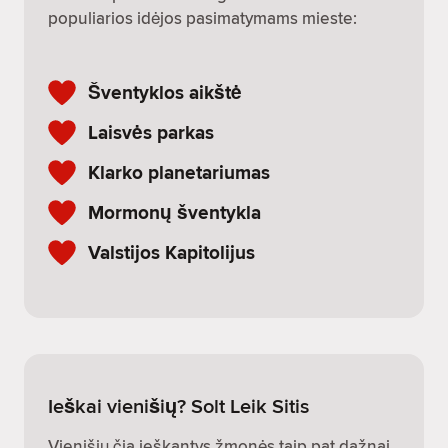
populiarios idėjos pasimatymams mieste:
Šventyklos aikštė
Laisvės parkas
Klarko planetariumas
Mormonų šventykla
Valstijos Kapitolijus
Ieškai vienišių? Solt Leik Sitis
Vienišių čia ieškantys žmonės taip pat dažnai