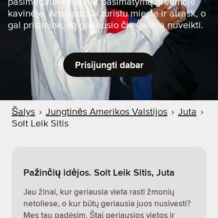
pasimėgauk kava per pasimatymą gretimoje
kavinėje. Arba pabūk turistu mieste ir atrask, o
gal prisimink, ką geriausio čia galima nuveikti.
Prisijungti dabar
Šalys
›
Jungtinės Amerikos Valstijos
›
Juta
›
Solt Leik Sitis
Pažinčių idėjos. Solt Leik Sitis, Juta
Jau žinai, kur geriausia vieta rasti žmonių
netoliese, o kur būtų geriausia juos nusivesti?
Mes tau padėsim. Štai geriausios vietos ir