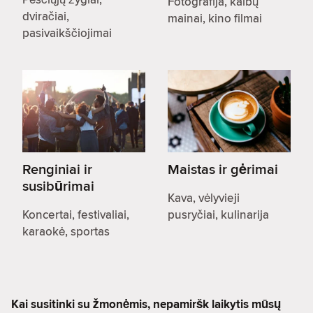
Fotografija, kalbų
dviračiai,
mainai, kino filmai
pasivaikščiojimai
Renginiai ir
Maistas ir gėrimai
susibūrimai
Kava, vėlyvieji
Koncertai, festivaliai,
pusryčiai, kulinarija
karaokė, sportas
Kai susitinki su žmonėmis, nepamiršk laikytis mūsų