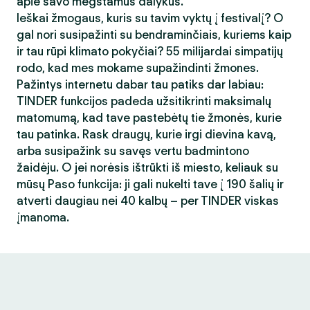
apie savo mėgstamus dalykus.
Ieškai žmogaus, kuris su tavim vyktų į festivalį? O
gal nori susipažinti su bendraminčiais, kuriems kaip
ir tau rūpi klimato pokyčiai? 55 milijardai simpatijų
rodo, kad mes mokame supažindinti žmones.
Pažintys internetu dabar tau patiks dar labiau:
TINDER funkcijos padeda užsitikrinti maksimalų
matomumą, kad tave pastebėtų tie žmonės, kurie
tau patinka. Rask draugų, kurie irgi dievina kavą,
arba susipažink su savęs vertu badmintono
žaidėju. O jei norėsis ištrūkti iš miesto, keliauk su
mūsų Paso funkcija: ji gali nukelti tave į 190 šalių ir
atverti daugiau nei 40 kalbų – per TINDER viskas
įmanoma.