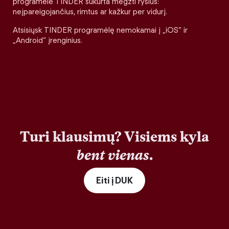
programėlė TINDER sukurta megzti ryšius:
neįpareigojančius, rimtus ar kažkur per vidurį.
Atsisiųsk TINDER programėlę nemokamai į „iOS“ ir
„Android“ įrenginius.
Turi klausimų? Visiems kyla
bent vienas
.
Eiti į DUK