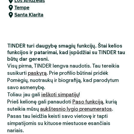
Los Andželas
Tempe
Santa Klarita
TINDER turi daugybę smagių funkcijų. Štai kelios
funkcijos ir patarimai, kad įspūdžiai su TINDER tau
būtų dar geresni.
Visų pirma, TINDER lengva naudotis. Tau tereikia
susikurti
paskyrą
. Prie profilio būtinai pridėk
Pomėgių, nuotraukų ir biografiją, kad parodytum
savo asmenybę.
Toliau: jau gali
ieškoti simpatijų
!
Prieš kelionę gali panaudoti
Paso funkciją
, kurią
suteikia mūsų
aukštesnio lygio prenumeratos
.
Pasas tau leidžia keisti savo vietovę ir tapti
simpatijomis su kituose miestuose esančiais
nariais.