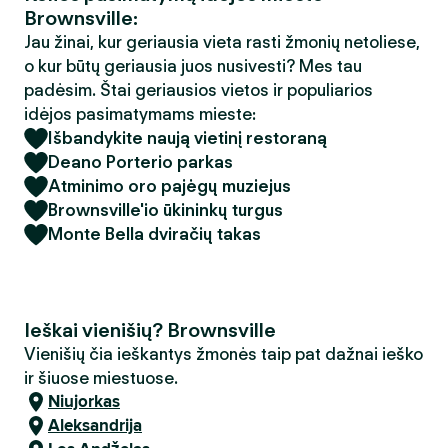
Brownsville:
Jau žinai, kur geriausia vieta rasti žmonių netoliese,
o kur būtų geriausia juos nusivesti? Mes tau
padėsim. Štai geriausios vietos ir populiarios
idėjos pasimatymams mieste:
Išbandykite naują vietinį restoraną
Deano Porterio parkas
Atminimo oro pajėgų muziejus
Brownsville'io ūkininkų turgus
Monte Bella dviračių takas
Ieškai vienišių? Brownsville
Vienišių čia ieškantys žmonės taip pat dažnai ieško
ir šiuose miestuose.
Niujorkas
Aleksandrija