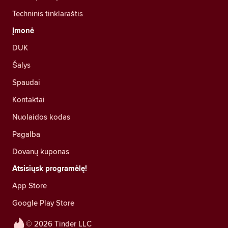
Techninis tinklaraštis
Įmonė
DUK
Šalys
Spaudai
Kontaktai
Nuolaidos kodas
Pagalba
Dovanų kuponas
Atsisiųsk programėlę!
App Store
Google Play Store
© 2026 Tinder LLC