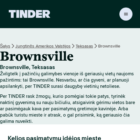
T
I
N
D
E
Šalys
Jungtinės Amerikos Valstijos
Teksasas
Brownsville
R
Brownsville
p
a
g
Brownsville, Teksasas
r
Žvilgtelk į pažinčių galimybes vienoje iš geriausių vietų naujoms
i
pažintims: tai Brownsville. Nesvarbu, ar čia gyveni, ar planuoji
n
apsilankyti, per TINDER surasi daugybę vietinių netoliese.
d
Per TINDER rask žmogų, kurio pomėgiai tokie patys, tyrinėk
i
naktinį gyvenimą su nauju bičiuliu, atsigaivink gėrimu vietos bare
n
ar pasimėgauk kava per pasimatymą gretimoje kavinėje. Arba
i
pabūk turistu mieste ir atrask, o gal prisimink, ką geriausio čia
s
galima nuveikti.
Kelios pasimatymų idėjos mieste