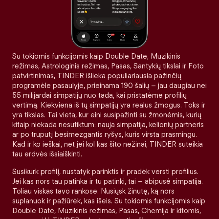
Su tokiomis funkcijomis kaip Double Date, Muzikinis
režimas, Astrologinis režimas, Pasas, Santykių tikslai ir Foto
patvirtinimas, TINDER išlieka populiariausia pažinčių
programėle pasaulyje, prieinama 190 šalių – jau daugiau nei
55 milijardai simpatijų nuo tada, kai pristatėme profilių
vertimą. Kiekviena iš tų simpatijų yra realus žmogus. Toks ir
yra tikslas. Tai vieta, kur eini susipažinti su žmonėmis, kurių
kitaip niekada nesutiktum: nauja simpatija, kelionių partneris
ar po truputį besimezgantis ryšys, kuris virsta prasmingu.
Kad ir ko ieškai, net jei kol kas šito nežinai, TINDER suteikia
tau erdvės išsiaiškinti.
Susikurk profilį, nustatyk parinktis ir pradėk versti profilius.
Jei kas nors tau patinka ir tu patinki, tai – abipusė simpatija.
Toliau viskas tavo rankose. Nusiųsk žinutę, ką nors
suplanuok ir pažiūrėk, kas išeis. Su tokiomis funkcijomis kaip
Double Date, Muzikinis režimas, Pasas, Chemija ir kitomis,