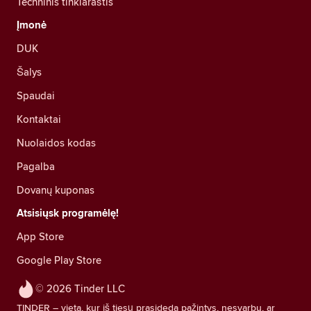
Techninis tinklaraštis
Įmonė
DUK
Šalys
Spaudai
Kontaktai
Nuolaidos kodas
Pagalba
Dovanų kuponas
Atsisiųsk programėlę!
App Store
Google Play Store
© 2026 Tinder LLC
TINDER – vieta, kur iš tiesų prasideda pažintys, nesvarbu, ar