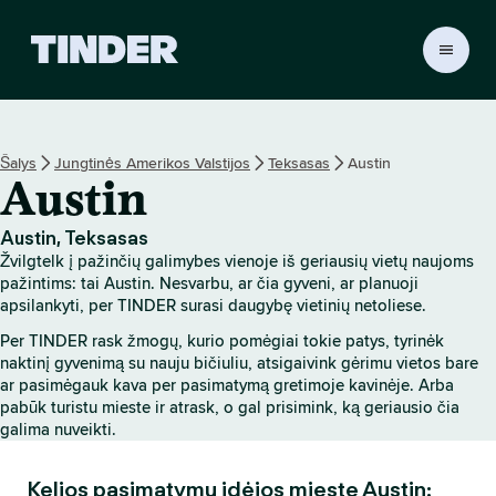
T
I
N
D
E
Šalys
Jungtinės Amerikos Valstijos
Teksasas
Austin
R
Austin
p
a
g
Austin, Teksasas
r
Žvilgtelk į pažinčių galimybes vienoje iš geriausių vietų naujoms
i
pažintims: tai Austin. Nesvarbu, ar čia gyveni, ar planuoji
n
apsilankyti, per TINDER surasi daugybę vietinių netoliese.
d
Per TINDER rask žmogų, kurio pomėgiai tokie patys, tyrinėk
i
naktinį gyvenimą su nauju bičiuliu, atsigaivink gėrimu vietos bare
n
ar pasimėgauk kava per pasimatymą gretimoje kavinėje. Arba
i
pabūk turistu mieste ir atrask, o gal prisimink, ką geriausio čia
s
galima nuveikti.
Kelios pasimatymų idėjos mieste Austin: