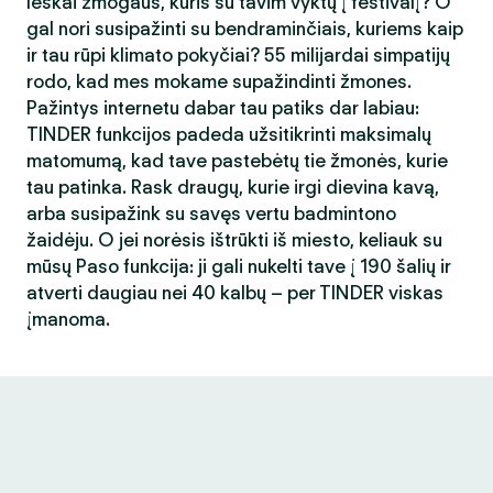
Ieškai žmogaus, kuris su tavim vyktų į festivalį? O
gal nori susipažinti su bendraminčiais, kuriems kaip
ir tau rūpi klimato pokyčiai? 55 milijardai simpatijų
rodo, kad mes mokame supažindinti žmones.
Pažintys internetu dabar tau patiks dar labiau:
TINDER funkcijos padeda užsitikrinti maksimalų
matomumą, kad tave pastebėtų tie žmonės, kurie
tau patinka. Rask draugų, kurie irgi dievina kavą,
arba susipažink su savęs vertu badmintono
žaidėju. O jei norėsis ištrūkti iš miesto, keliauk su
mūsų Paso funkcija: ji gali nukelti tave į 190 šalių ir
atverti daugiau nei 40 kalbų – per TINDER viskas
įmanoma.