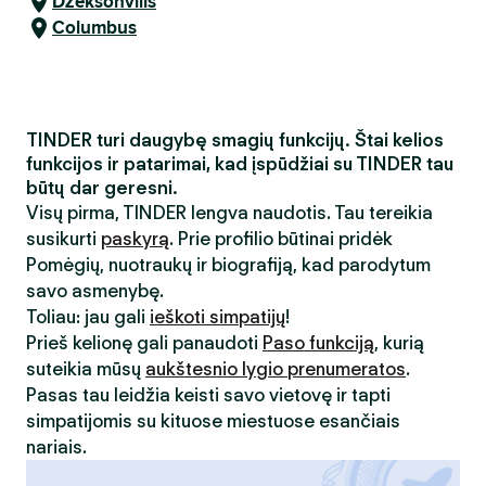
Džeksonvilis
Columbus
TINDER turi daugybę smagių funkcijų. Štai kelios
funkcijos ir patarimai, kad įspūdžiai su TINDER tau
būtų dar geresni.
Visų pirma, TINDER lengva naudotis. Tau tereikia
susikurti
paskyrą
. Prie profilio būtinai pridėk
Pomėgių, nuotraukų ir biografiją, kad parodytum
savo asmenybę.
Toliau: jau gali
ieškoti simpatijų
!
Prieš kelionę gali panaudoti
Paso funkciją
, kurią
suteikia mūsų
aukštesnio lygio prenumeratos
.
Pasas tau leidžia keisti savo vietovę ir tapti
simpatijomis su kituose miestuose esančiais
nariais.