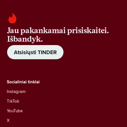
Jau pakankamai prisiskaitei.
Išbandyk.
Atsisiųsti TINDER
Socialiniai tinklai
Instagram
TikTok
YouTube
X