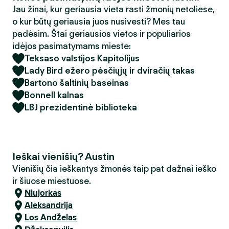
Jau žinai, kur geriausia vieta rasti žmonių netoliese,
o kur būtų geriausia juos nusivesti? Mes tau
padėsim. Štai geriausios vietos ir populiarios
idėjos pasimatymams mieste:
Teksaso valstijos Kapitolijus
Lady Bird ežero pėsčiųjų ir dviračių takas
Bartono šaltinių baseinas
Bonnell kalnas
LBJ prezidentinė biblioteka
Ieškai vienišių? Austin
Vienišių čia ieškantys žmonės taip pat dažnai ieško
ir šiuose miestuose.
Niujorkas
Aleksandrija
Los Andželas