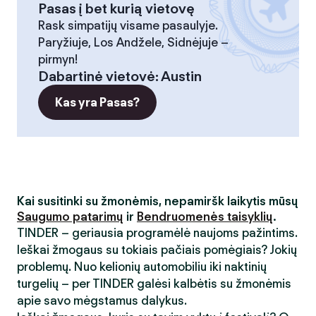
Pasas į bet kurią vietovę
Rask simpatijų visame pasaulyje.
Paryžiuje, Los Andžele, Sidnėjuje –
pirmyn!
Dabartinė vietovė
:
Austin
Kas yra Pasas?
Kai susitinki su žmonėmis, nepamiršk laikytis mūsų
Saugumo patarimų
ir
Bendruomenės taisyklių
.
TINDER – geriausia programėlė naujoms pažintims.
Ieškai žmogaus su tokiais pačiais pomėgiais? Jokių
problemų. Nuo kelionių automobiliu iki naktinių
turgelių – per TINDER galėsi kalbėtis su žmonėmis
apie savo mėgstamus dalykus.