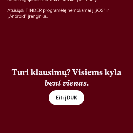
Atsisiųsk TINDER programėlę nemokamai į „iOS“ ir
„Android“ įrenginius.
Turi klausimų? Visiems kyla
bent vienas
.
Eiti į DUK