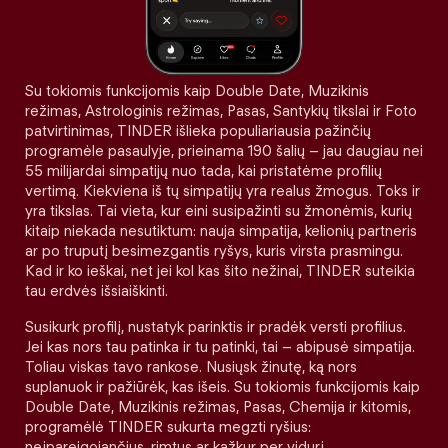
Su tokiomis funkcijomis kaip Double Date, Muzikinis
režimas, Astrologinis režimas, Pasas, Santykių tikslai ir Foto
patvirtinimas, TINDER išlieka populiariausia pažinčių
programėle pasaulyje, prieinama 190 šalių – jau daugiau nei
55 milijardai simpatijų nuo tada, kai pristatėme profilių
vertimą. Kiekviena iš tų simpatijų yra realus žmogus. Toks ir
yra tikslas. Tai vieta, kur eini susipažinti su žmonėmis, kurių
kitaip niekada nesutiktum: nauja simpatija, kelionių partneris
ar po truputį besimezgantis ryšys, kuris virsta prasmingu.
Kad ir ko ieškai, net jei kol kas šito nežinai, TINDER suteikia
tau erdvės išsiaiškinti.
Susikurk profilį, nustatyk parinktis ir pradėk versti profilius.
Jei kas nors tau patinka ir tu patinki, tai – abipusė simpatija.
Toliau viskas tavo rankose. Nusiųsk žinutę, ką nors
suplanuok ir pažiūrėk, kas išeis. Su tokiomis funkcijomis kaip
Double Date, Muzikinis režimas, Pasas, Chemija ir kitomis,
programėlė TINDER sukurta megzti ryšius:
neįpareigojančius, rimtus ar kažkur per vidurį.