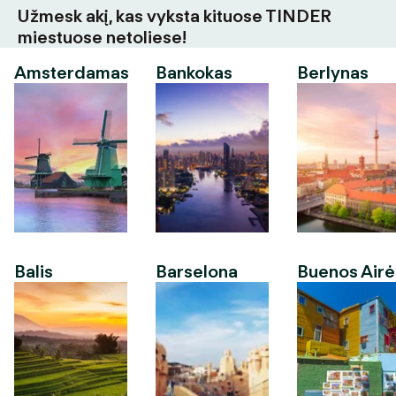
Užmesk akį, kas vyksta kituose TINDER
miestuose netoliese!
Amsterdamas
Bankokas
Berlynas
Balis
Barselona
Buenos Airė