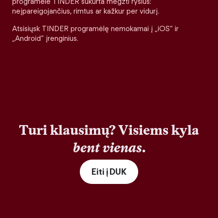
programėlė TINDER sukurta megzti ryšius:
neįpareigojančius, rimtus ar kažkur per vidurį.
Atsisiųsk TINDER programėlę nemokamai į „iOS“ ir
„Android“ įrenginius.
Turi klausimų? Visiems kyla
bent vienas
.
Eiti į DUK