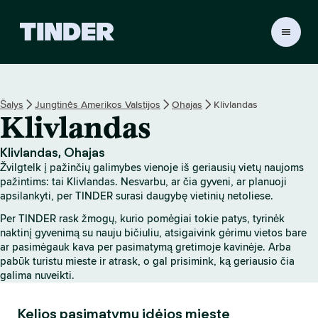
T
I
N
D
E
Šalys
Jungtinės Amerikos Valstijos
Ohajas
Klivlandas
R
Klivlandas
p
a
g
Klivlandas, Ohajas
r
Žvilgtelk į pažinčių galimybes vienoje iš geriausių vietų naujoms
i
pažintims: tai Klivlandas. Nesvarbu, ar čia gyveni, ar planuoji
n
apsilankyti, per TINDER surasi daugybę vietinių netoliese.
d
Per TINDER rask žmogų, kurio pomėgiai tokie patys, tyrinėk
i
naktinį gyvenimą su nauju bičiuliu, atsigaivink gėrimu vietos bare
n
ar pasimėgauk kava per pasimatymą gretimoje kavinėje. Arba
i
pabūk turistu mieste ir atrask, o gal prisimink, ką geriausio čia
s
galima nuveikti.
Kelios pasimatymų idėjos mieste