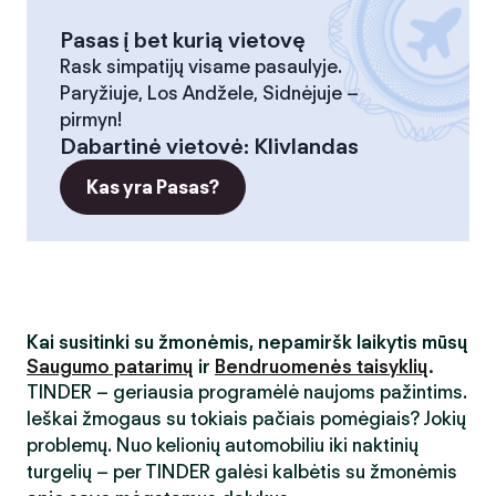
Pasas į bet kurią vietovę
Rask simpatijų visame pasaulyje.
Paryžiuje, Los Andžele, Sidnėjuje –
pirmyn!
Dabartinė vietovė
:
Klivlandas
Kas yra Pasas?
Kai susitinki su žmonėmis, nepamiršk laikytis mūsų
Saugumo patarimų
ir
Bendruomenės taisyklių
.
TINDER – geriausia programėlė naujoms pažintims.
Ieškai žmogaus su tokiais pačiais pomėgiais? Jokių
problemų. Nuo kelionių automobiliu iki naktinių
turgelių – per TINDER galėsi kalbėtis su žmonėmis