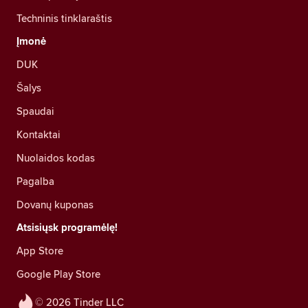
Techninis tinklaraštis
Įmonė
DUK
Šalys
Spaudai
Kontaktai
Nuolaidos kodas
Pagalba
Dovanų kuponas
Atsisiųsk programėlę!
App Store
Google Play Store
© 2026 Tinder LLC