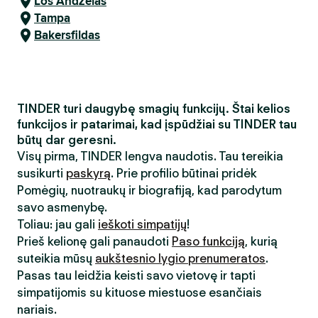
Los Andželas
Tampa
Bakersfildas
TINDER turi daugybę smagių funkcijų. Štai kelios
funkcijos ir patarimai, kad įspūdžiai su TINDER tau
būtų dar geresni.
Visų pirma, TINDER lengva naudotis. Tau tereikia
susikurti
paskyrą
. Prie profilio būtinai pridėk
Pomėgių, nuotraukų ir biografiją, kad parodytum
savo asmenybę.
Toliau: jau gali
ieškoti simpatijų
!
Prieš kelionę gali panaudoti
Paso funkciją
, kurią
suteikia mūsų
aukštesnio lygio prenumeratos
.
Pasas tau leidžia keisti savo vietovę ir tapti
simpatijomis su kituose miestuose esančiais
nariais.