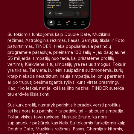
Su tokiomis funkcijomis kaip Double Date, Muzikinis
režimas, Astrologinis režimas, Pasas, Santykių tikslai ir Foto
patvirtinimas, TINDER išlieka populiariausia pažinčių
programėle pasaulyje, prieinama 190 šalių – jau daugiau nei
55 milijardai simpatijų nuo tada, kai pristatėme profilių
vertimą. Kiekviena iš tų simpatijų yra realus žmogus. Toks ir
yra tikslas. Tai vieta, kur eini susipažinti su žmonėmis, kurių
kitaip niekada nesutiktum: nauja simpatija, kelionių partneris
ar po truputį besimezgantis ryšys, kuris virsta prasmingu.
Kad ir ko ieškai, net jei kol kas šito nežinai, TINDER suteikia
tau erdvės išsiaiškinti.
Susikurk profilį, nustatyk parinktis ir pradėk versti profilius.
Jei kas nors tau patinka ir tu patinki, tai – abipusė simpatija.
Toliau viskas tavo rankose. Nusiųsk žinutę, ką nors
suplanuok ir pažiūrėk, kas išeis. Su tokiomis funkcijomis kaip
Double Date, Muzikinis režimas, Pasas, Chemija ir kitomis,