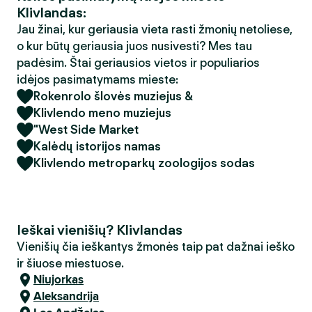
Klivlandas:
Jau žinai, kur geriausia vieta rasti žmonių netoliese,
o kur būtų geriausia juos nusivesti? Mes tau
padėsim. Štai geriausios vietos ir populiarios
idėjos pasimatymams mieste:
Rokenrolo šlovės muziejus &
Klivlendo meno muziejus
"West Side Market
Kalėdų istorijos namas
Klivlendo metroparkų zoologijos sodas
Ieškai vienišių? Klivlandas
Vienišių čia ieškantys žmonės taip pat dažnai ieško
ir šiuose miestuose.
Niujorkas
Aleksandrija