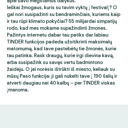
apie savo mėgstamus dalykus.
Ieškai žmogaus, kuris su tavim vyktų į festivalį? O
gal nori susipažinti su bendraminčiais, kuriems kaip
ir tau rūpi klimato pokyčiai? 55 milijardai simpatijų
rodo, kad mes mokame supažindinti žmones.
Pažintys internetu dabar tau patiks dar labiau:
TINDER funkcijos padeda užsitikrinti maksimalų
matomumą, kad tave pastebėtų tie žmonės, kurie
tau patinka. Rask draugų, kurie irgi dievina kavą,
arba susipažink su savęs vertu badmintono
žaidėju. O jei norėsis ištrūkti iš miesto, keliauk su
mūsų Paso funkcija: ji gali nukelti tave į 190 šalių ir
atverti daugiau nei 40 kalbų – per TINDER viskas
įmanoma.