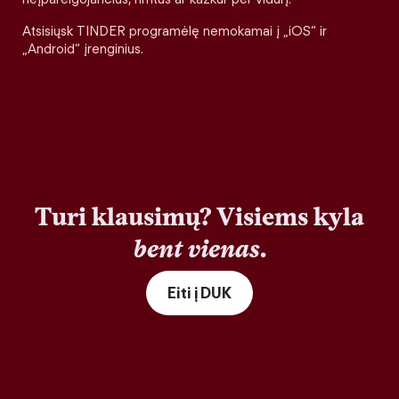
Atsisiųsk TINDER programėlę nemokamai į „iOS“ ir
„Android“ įrenginius.
Turi klausimų? Visiems kyla
bent vienas
.
Eiti į DUK