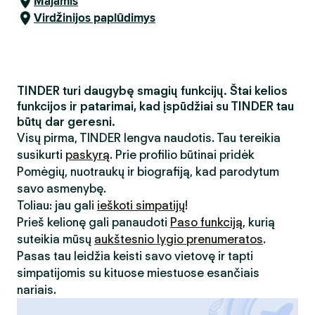
Majamis
Virdžinijos paplūdimys
TINDER turi daugybę smagių funkcijų. Štai kelios
funkcijos ir patarimai, kad įspūdžiai su TINDER tau
būtų dar geresni.
Visų pirma, TINDER lengva naudotis. Tau tereikia
susikurti
paskyrą
. Prie profilio būtinai pridėk
Pomėgių, nuotraukų ir biografiją, kad parodytum
savo asmenybę.
Toliau: jau gali
ieškoti simpatijų
!
Prieš kelionę gali panaudoti
Paso funkciją
, kurią
suteikia mūsų
aukštesnio lygio prenumeratos
.
Pasas tau leidžia keisti savo vietovę ir tapti
simpatijomis su kituose miestuose esančiais
nariais.