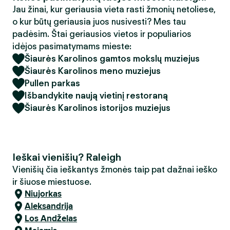
Jau žinai, kur geriausia vieta rasti žmonių netoliese,
o kur būtų geriausia juos nusivesti? Mes tau
padėsim. Štai geriausios vietos ir populiarios
idėjos pasimatymams mieste:
Šiaurės Karolinos gamtos mokslų muziejus
Šiaurės Karolinos meno muziejus
Pullen parkas
Išbandykite naują vietinį restoraną
Šiaurės Karolinos istorijos muziejus
Ieškai vienišių? Raleigh
Vienišių čia ieškantys žmonės taip pat dažnai ieško
ir šiuose miestuose.
Niujorkas
Aleksandrija
Los Andželas