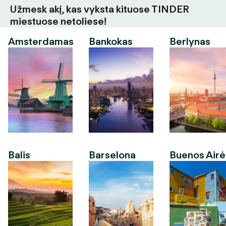
Užmesk akį, kas vyksta kituose TINDER
miestuose netoliese!
Amsterdamas
Bankokas
Berlynas
Balis
Barselona
Buenos Airė