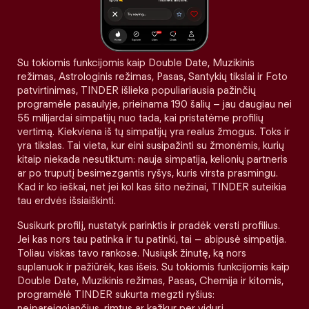
Su tokiomis funkcijomis kaip Double Date, Muzikinis
režimas, Astrologinis režimas, Pasas, Santykių tikslai ir Foto
patvirtinimas, TINDER išlieka populiariausia pažinčių
programėle pasaulyje, prieinama 190 šalių – jau daugiau nei
55 milijardai simpatijų nuo tada, kai pristatėme profilių
vertimą. Kiekviena iš tų simpatijų yra realus žmogus. Toks ir
yra tikslas. Tai vieta, kur eini susipažinti su žmonėmis, kurių
kitaip niekada nesutiktum: nauja simpatija, kelionių partneris
ar po truputį besimezgantis ryšys, kuris virsta prasmingu.
Kad ir ko ieškai, net jei kol kas šito nežinai, TINDER suteikia
tau erdvės išsiaiškinti.
Susikurk profilį, nustatyk parinktis ir pradėk versti profilius.
Jei kas nors tau patinka ir tu patinki, tai – abipusė simpatija.
Toliau viskas tavo rankose. Nusiųsk žinutę, ką nors
suplanuok ir pažiūrėk, kas išeis. Su tokiomis funkcijomis kaip
Double Date, Muzikinis režimas, Pasas, Chemija ir kitomis,
programėlė TINDER sukurta megzti ryšius:
neįpareigojančius, rimtus ar kažkur per vidurį.