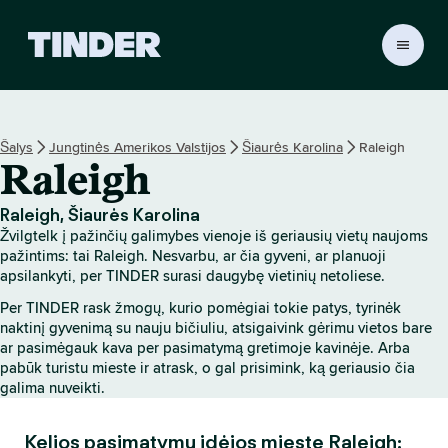
T
I
N
D
E
Šalys
Jungtinės Amerikos Valstijos
Šiaurės Karolina
Raleigh
R
Raleigh
p
a
g
Raleigh, Šiaurės Karolina
r
Žvilgtelk į pažinčių galimybes vienoje iš geriausių vietų naujoms
i
pažintims: tai Raleigh. Nesvarbu, ar čia gyveni, ar planuoji
n
apsilankyti, per TINDER surasi daugybę vietinių netoliese.
d
Per TINDER rask žmogų, kurio pomėgiai tokie patys, tyrinėk
i
naktinį gyvenimą su nauju bičiuliu, atsigaivink gėrimu vietos bare
n
ar pasimėgauk kava per pasimatymą gretimoje kavinėje. Arba
i
pabūk turistu mieste ir atrask, o gal prisimink, ką geriausio čia
s
galima nuveikti.
Kelios pasimatymų idėjos mieste Raleigh: