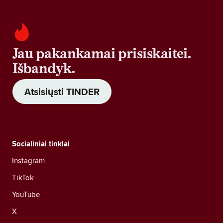
Jau pakankamai prisiskaitei.
Išbandyk.
Atsisiųsti TINDER
Socialiniai tinklai
Instagram
TikTok
YouTube
X