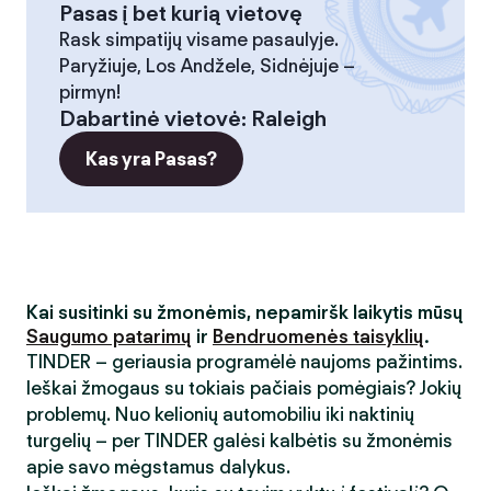
Pasas į bet kurią vietovę
Rask simpatijų visame pasaulyje.
Paryžiuje, Los Andžele, Sidnėjuje –
pirmyn!
Dabartinė vietovė
:
Raleigh
Kas yra Pasas?
Kai susitinki su žmonėmis, nepamiršk laikytis mūsų
Saugumo patarimų
ir
Bendruomenės taisyklių
.
TINDER – geriausia programėlė naujoms pažintims.
Ieškai žmogaus su tokiais pačiais pomėgiais? Jokių
problemų. Nuo kelionių automobiliu iki naktinių
turgelių – per TINDER galėsi kalbėtis su žmonėmis
apie savo mėgstamus dalykus.