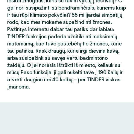
Ieškai žmogaus, kuris su tavim vyktų į festivalį? O
gal nori susipažinti su bendraminčiais, kuriems kaip
ir tau rūpi klimato pokyčiai? 55 milijardai simpatijų
rodo, kad mes mokame supažindinti žmones.
Pažintys internetu dabar tau patiks dar labiau:
TINDER funkcijos padeda užsitikrinti maksimalų
matomumą, kad tave pastebėtų tie žmonės, kurie
tau patinka. Rask draugų, kurie irgi dievina kavą,
arba susipažink su savęs vertu badmintono
žaidėju. O jei norėsis ištrūkti iš miesto, keliauk su
mūsų Paso funkcija: ji gali nukelti tave į 190 šalių ir
atverti daugiau nei 40 kalbų – per TINDER viskas
įmanoma.