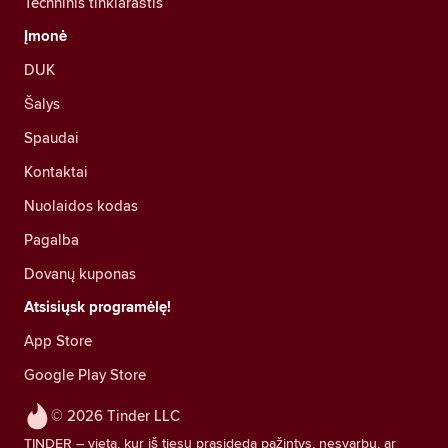
Techninis tinklaraštis
Įmonė
DUK
Šalys
Spaudai
Kontaktai
Nuolaidos kodas
Pagalba
Dovanų kuponas
Atsisiųsk programėlę!
App Store
Google Play Store
© 2026 Tinder LLC
TINDER – vieta, kur iš tiesų prasideda pažintys, nesvarbu, ar