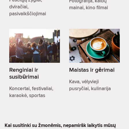
Fotografija, kalbų
dviračiai,
mainai, kino filmai
pasivaikščiojimai
Renginiai ir
Maistas ir gėrimai
susibūrimai
Kava, vėlyvieji
Koncertai, festivaliai,
pusryčiai, kulinarija
karaokė, sportas
Kai susitinki su žmonėmis, nepamiršk laikytis mūsų