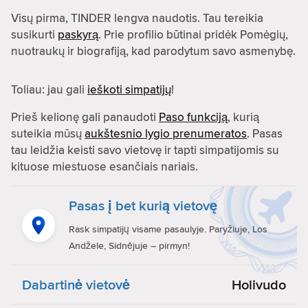
Visų pirma, TINDER lengva naudotis. Tau tereikia
susikurti
paskyrą
. Prie profilio būtinai pridėk Pomėgių,
nuotraukų ir biografiją, kad parodytum savo asmenybę.
Toliau: jau gali
ieškoti simpatijų
!
Prieš kelionę gali panaudoti
Paso funkciją
, kurią
suteikia mūsų
aukštesnio lygio prenumeratos
. Pasas
tau leidžia keisti savo vietovę ir tapti simpatijomis su
kituose miestuose esančiais nariais.
Pasas į bet kurią vietovę
Rask simpatijų visame pasaulyje. Paryžiuje, Los
Andžele, Sidnėjuje – pirmyn!
Dabartinė vietovė
Holivudo