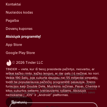
Kontaktai
Nuolaidos kodas
Pagalba
Dovanų kuponas
Atsisiųsk programėlę!
App Store
Google Play Store
© 2026 Tinder LLC
TINDER – vieta, kur iš tiesų prasideda pažintys, nesvarbu, ar
ieškai kažko rimto, kažko lengvo, ar dar pats (-i) nežinai, ko nori.
Mums svarbus tavo privatumas. Mes su partneriais
Veikia 190 šalių, joje sukurta daugiau nei 55 milijardai simpatijų,
naudojame slapukus savo svetainės lankytojų srautui
todėl tai populiariausia pažinčių programėlė pasaulyje. Tokios
matuoti ir pateikti pasiūlymus tau, taip pat tobulinti TINDER
funkcijos kaip Double Date, Muzikinis režimas, Pasas, Chemija ir
rinkodaros veiksmus.
Daugiau informacijos apie slapukus ir
kitos sukurtos patiems įvairiausiems ryšiams. Atsisiųsk
paslaugų teikėjus.
Sutikimą gali bet kada atšaukti per savo
nemokamai į „iOS“ ir „Android“ platformas.
nustatymus.
lietuvių