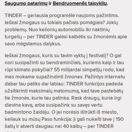
Saugumo patarimų
ir
Bendruomenės taisyklių
.
TINDER – geriausia programėlė naujoms pažintims.
Ieškai žmogaus su tokiais pačiais pomėgiais? Jokių
problemų. Nuo kelionių automobiliu iki naktinių
turgelių – per TINDER galėsi kalbėtis su žmonėmis apie
savo mėgstamus dalykus.
Ieškai žmogaus, kuris su tavim vyktų į festivalį? O gal
nori susipažinti su bendraminčiais, kuriems kaip ir tau
rūpi klimato pokyčiai? 55 milijardai simpatijų rodo, kad
mes mokame supažindinti žmones. Pažintys internetu
dabar tau patiks dar labiau: TINDER funkcijos padeda
užsitikrinti maksimalų matomumą, kad tave pastebėtų
tie žmonės, kurie tau patinka. Rask draugų, kurie irgi
dievina kavą, arba susipažink su savęs vertu
badmintono žaidėju. O jei norėsis ištrūkti iš miesto,
keliauk su mūsų Paso funkcija: ji gali nukelti tave į 190
šalių ir atverti daugiau nei 40 kalbų – per TINDER