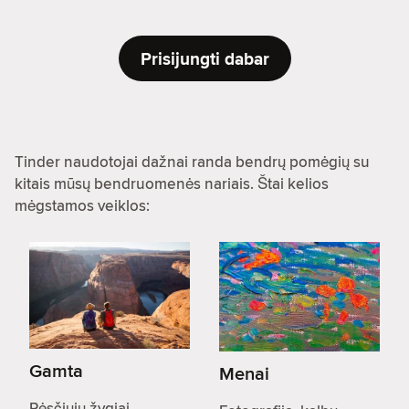
Prisijungti dabar
Tinder naudotojai dažnai randa bendrų pomėgių su
kitais mūsų bendruomenės nariais. Štai kelios
mėgstamos veiklos:
Gamta
Menai
Pėsčiųjų žygiai,