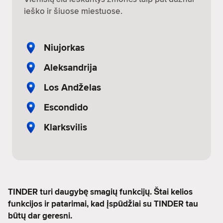
ieško ir šiuose miestuose.
Niujorkas
Aleksandrija
Los Andželas
Escondido
Klarksvilis
TINDER turi daugybę smagių funkcijų. Štai kelios
funkcijos ir patarimai, kad įspūdžiai su TINDER tau
būtų dar geresni.