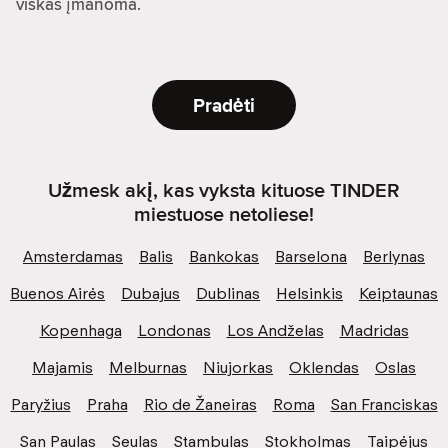
viskas įmanoma.
Pradėti
Užmesk akį, kas vyksta kituose TINDER
miestuose netoliese!
Amsterdamas
Balis
Bankokas
Barselona
Berlynas
Buenos Airės
Dubajus
Dublinas
Helsinkis
Keiptaunas
Kopenhaga
Londonas
Los Andželas
Madridas
Majamis
Melburnas
Niujorkas
Oklendas
Oslas
Paryžius
Praha
Rio de Žaneiras
Roma
San Franciskas
San Paulas
Seulas
Stambulas
Stokholmas
Taipėjus