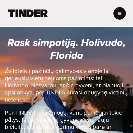
T
I
N
D
E
Rask simpatiją. Holivudo,
R
p
Florida
a
g
r
Žvilgtelk į pažinčių galimybes vienoje iš
i
geriausių vietų naujoms pažintims: tai
n
Holivudo. Nesvarbu, ar čia gyveni, ar planuoji
d
apsilankyti, per TINDER surasi daugybę vietinių
i
netoliese.
n
i
s
Per TINDER rask žmogų, kurio pomėgiai tokie
patys, tyrinėk naktinį gyvenimą su nauju
bičiuliu, atsigaivink gėrimu vietos bare ar