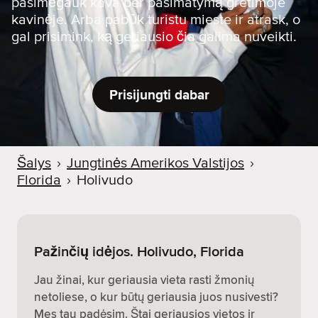
pasimėgauk kava per pasimatymą gretimoje
kavinėje. Arba pabūk turistu mieste ir atrask, o
gal prisimink, ką geriausio čia galima nuveikti.
Prisijungti dabar
Šalys
›
Jungtinės Amerikos Valstijos
›
Florida
›
Holivudo
Pažinčių idėjos. Holivudo, Florida
Jau žinai, kur geriausia vieta rasti žmonių
netoliese, o kur būtų geriausia juos nusivesti?
Mes tau padėsim. Štai geriausios vietos ir