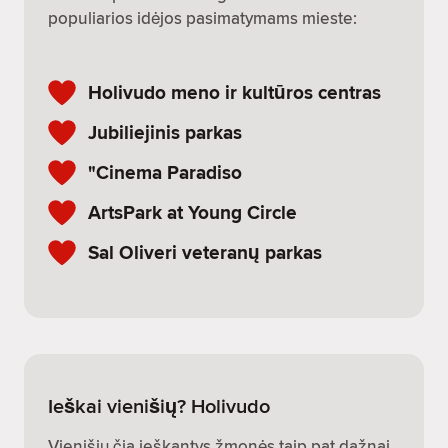
populiarios idėjos pasimatymams mieste:
Holivudo meno ir kultūros centras
Jubiliejinis parkas
"Cinema Paradiso
ArtsPark at Young Circle
Sal Oliveri veteranų parkas
Ieškai vienišių? Holivudo
Vienišių čia ieškantys žmonės taip pat dažnai