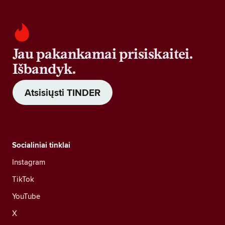
Jau pakankamai prisiskaitei.
Išbandyk.
Atsisiųsti TINDER
Socialiniai tinklai
Instagram
TikTok
YouTube
X