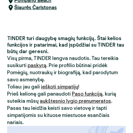
Pompano Beach
Šiaurės Čarlstonas
TINDER turi daugybę smagių funkcijų. Štai kelios
funkcijos ir patarimai, kad įspūdžiai su TINDER tau
būtų dar geresni.
Visų pirma, TINDER lengva naudotis. Tau tereikia
susikurti
paskyrą
. Prie profilio būtinai pridėk
Pomėgių, nuotraukų ir biografiją, kad parodytum
savo asmenybę.
Toliau: jau gali
ieškoti simpatijų
!
Prieš kelionę gali panaudoti
Paso funkciją
, kurią
suteikia mūsų
aukštesnio lygio prenumeratos
.
Pasas tau leidžia keisti savo vietovę ir tapti
simpatijomis su kituose miestuose esančiais
nariais.