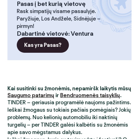
Pasas į bet kurią vietovę
Rask simpatijų visame pasaulyje.
Paryžiuje, Los Andžele, Sidnėjuje –
pirmyn!
Dabartinė vietovė
:
Ventura
Kas yra Pasas?
Kai susitinki su žmonėmis, nepamiršk laikytis mūsų
Saugumo patarimų
ir
Bendruomenės taisyklių
.
TINDER – geriausia programėlė naujoms pažintims.
Ieškai žmogaus su tokiais pačiais pomėgiais? Jokių
problemų. Nuo kelionių automobiliu iki naktinių
turgelių – per TINDER galėsi kalbėtis su žmonėmis
apie savo mėgstamus dalykus.