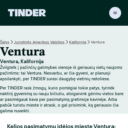
T
I
N
D
E
Šalys
Jungtinės Amerikos Valstijos
Kalifornija
Ventura
R
Ventura
p
a
g
Ventura, Kalifornija
r
Žvilgtelk į pažinčių galimybes vienoje iš geriausių vietų naujoms
i
pažintims: tai Ventura. Nesvarbu, ar čia gyveni, ar planuoji
n
apsilankyti, per TINDER surasi daugybę vietinių netoliese.
d
Per TINDER rask žmogų, kurio pomėgiai tokie patys, tyrinėk
i
naktinį gyvenimą su nauju bičiuliu, atsigaivink gėrimu vietos bare
n
ar pasimėgauk kava per pasimatymą gretimoje kavinėje. Arba
i
pabūk turistu mieste ir atrask, o gal prisimink, ką geriausio čia
s
galima nuveikti.
Kelios pasimatymų idėjos mieste Ventura: