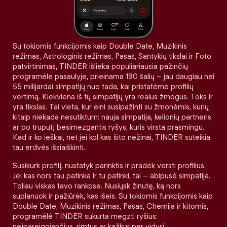
Su tokiomis funkcijomis kaip Double Date, Muzikinis
režimas, Astrologinis režimas, Pasas, Santykių tikslai ir Foto
patvirtinimas, TINDER išlieka populiariausia pažinčių
programėle pasaulyje, prieinama 190 šalių – jau daugiau nei
55 milijardai simpatijų nuo tada, kai pristatėme profilių
vertimą. Kiekviena iš tų simpatijų yra realus žmogus. Toks ir
yra tikslas. Tai vieta, kur eini susipažinti su žmonėmis, kurių
kitaip niekada nesutiktum: nauja simpatija, kelionių partneris
ar po truputį besimezgantis ryšys, kuris virsta prasmingu.
Kad ir ko ieškai, net jei kol kas šito nežinai, TINDER suteikia
tau erdvės išsiaiškinti.
Susikurk profilį, nustatyk parinktis ir pradėk versti profilius.
Jei kas nors tau patinka ir tu patinki, tai – abipusė simpatija.
Toliau viskas tavo rankose. Nusiųsk žinutę, ką nors
suplanuok ir pažiūrėk, kas išeis. Su tokiomis funkcijomis kaip
Double Date, Muzikinis režimas, Pasas, Chemija ir kitomis,
programėlė TINDER sukurta megzti ryšius:
neįpareigojančius, rimtus ar kažkur per vidurį.