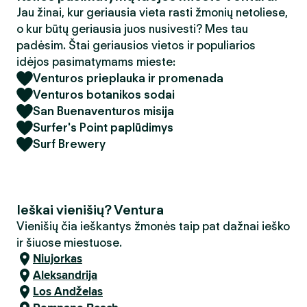
Jau žinai, kur geriausia vieta rasti žmonių netoliese,
o kur būtų geriausia juos nusivesti? Mes tau
padėsim. Štai geriausios vietos ir populiarios
idėjos pasimatymams mieste:
Venturos prieplauka ir promenada
Venturos botanikos sodai
San Buenaventuros misija
Surfer's Point paplūdimys
Surf Brewery
Ieškai vienišių? Ventura
Vienišių čia ieškantys žmonės taip pat dažnai ieško
ir šiuose miestuose.
Niujorkas
Aleksandrija
Los Andželas