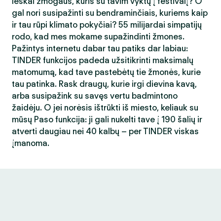
Ieškai žmogaus, kuris su tavim vyktų į festivalį? O
gal nori susipažinti su bendraminčiais, kuriems kaip
ir tau rūpi klimato pokyčiai? 55 milijardai simpatijų
rodo, kad mes mokame supažindinti žmones.
Pažintys internetu dabar tau patiks dar labiau:
TINDER funkcijos padeda užsitikrinti maksimalų
matomumą, kad tave pastebėtų tie žmonės, kurie
tau patinka. Rask draugų, kurie irgi dievina kavą,
arba susipažink su savęs vertu badmintono
žaidėju. O jei norėsis ištrūkti iš miesto, keliauk su
mūsų Paso funkcija: ji gali nukelti tave į 190 šalių ir
atverti daugiau nei 40 kalbų – per TINDER viskas
įmanoma.