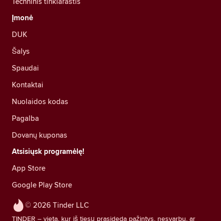
Techninis tinklaraštis
Įmonė
DUK
Šalys
Spaudai
Kontaktai
Nuolaidos kodas
Pagalba
Dovanų kuponas
Atsisiųsk programėlę!
App Store
Google Play Store
© 2026 Tinder LLC
TINDER – vieta, kur iš tiesų prasideda pažintys, nesvarbu, ar