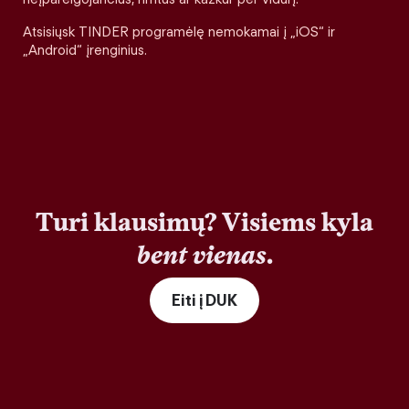
Atsisiųsk TINDER programėlę nemokamai į „iOS“ ir
„Android“ įrenginius.
Turi klausimų? Visiems kyla
bent vienas
.
Eiti į DUK