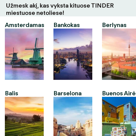
Užmesk akį, kas vyksta kituose TINDER
miestuose netoliese!
Amsterdamas
Bankokas
Berlynas
Balis
Barselona
Buenos Airė