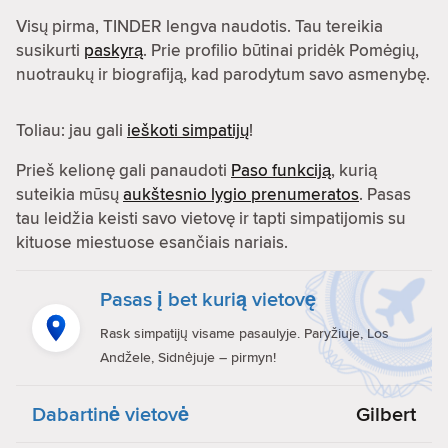
Visų pirma, TINDER lengva naudotis. Tau tereikia
susikurti
paskyrą
. Prie profilio būtinai pridėk Pomėgių,
nuotraukų ir biografiją, kad parodytum savo asmenybę.
Toliau: jau gali
ieškoti simpatijų
!
Prieš kelionę gali panaudoti
Paso funkciją
, kurią
suteikia mūsų
aukštesnio lygio prenumeratos
. Pasas
tau leidžia keisti savo vietovę ir tapti simpatijomis su
kituose miestuose esančiais nariais.
Pasas į bet kurią vietovę
Rask simpatijų visame pasaulyje. Paryžiuje, Los
Andžele, Sidnėjuje – pirmyn!
Dabartinė vietovė
Gilbert