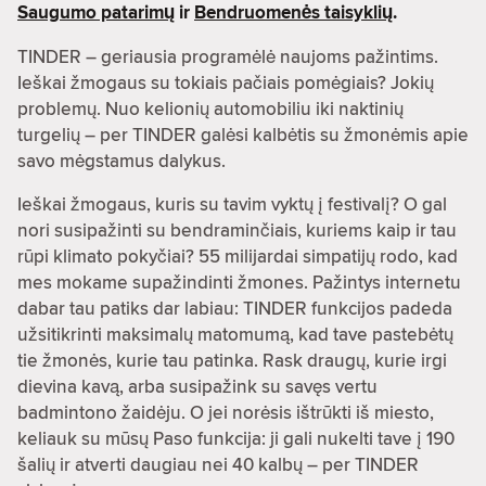
Saugumo patarimų
ir
Bendruomenės taisyklių
.
TINDER – geriausia programėlė naujoms pažintims.
Ieškai žmogaus su tokiais pačiais pomėgiais? Jokių
problemų. Nuo kelionių automobiliu iki naktinių
turgelių – per TINDER galėsi kalbėtis su žmonėmis apie
savo mėgstamus dalykus.
Ieškai žmogaus, kuris su tavim vyktų į festivalį? O gal
nori susipažinti su bendraminčiais, kuriems kaip ir tau
rūpi klimato pokyčiai? 55 milijardai simpatijų rodo, kad
mes mokame supažindinti žmones. Pažintys internetu
dabar tau patiks dar labiau: TINDER funkcijos padeda
užsitikrinti maksimalų matomumą, kad tave pastebėtų
tie žmonės, kurie tau patinka. Rask draugų, kurie irgi
dievina kavą, arba susipažink su savęs vertu
badmintono žaidėju. O jei norėsis ištrūkti iš miesto,
keliauk su mūsų Paso funkcija: ji gali nukelti tave į 190
šalių ir atverti daugiau nei 40 kalbų – per TINDER