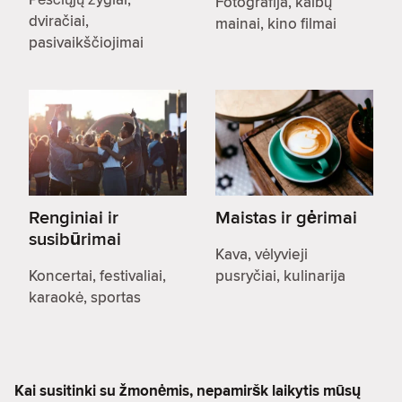
Fotografija, kalbų
dviračiai,
mainai, kino filmai
pasivaikščiojimai
Renginiai ir
Maistas ir gėrimai
susibūrimai
Kava, vėlyvieji
Koncertai, festivaliai,
pusryčiai, kulinarija
karaokė, sportas
Kai susitinki su žmonėmis, nepamiršk laikytis mūsų