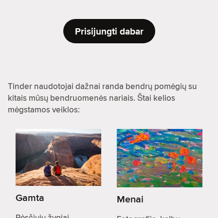
Prisijungti dabar
Tinder naudotojai dažnai randa bendrų pomėgių su
kitais mūsų bendruomenės nariais. Štai kelios
mėgstamos veiklos:
Gamta
Menai
Pėsčiųjų žygiai,