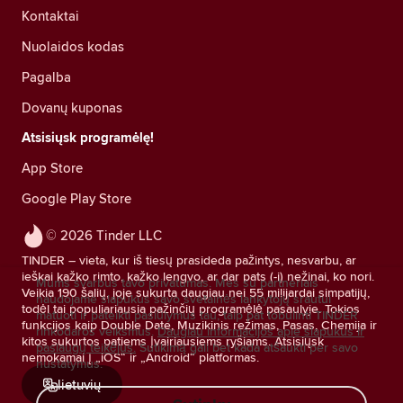
Kontaktai
Nuolaidos kodas
Pagalba
Dovanų kuponas
Atsisiųsk programėlę!
App Store
Google Play Store
© 2026 Tinder LLC
TINDER – vieta, kur iš tiesų prasideda pažintys, nesvarbu, ar
ieškai kažko rimto, kažko lengvo, ar dar pats (-i) nežinai, ko nori.
Mums svarbus tavo privatumas. Mes su partneriais
Veikia 190 šalių, joje sukurta daugiau nei 55 milijardai simpatijų,
naudojame slapukus savo svetainės lankytojų srautui
todėl tai populiariausia pažinčių programėlė pasaulyje. Tokios
matuoti ir pateikti pasiūlymus tau, taip pat tobulinti TINDER
funkcijos kaip Double Date, Muzikinis režimas, Pasas, Chemija ir
rinkodaros veiksmus.
Daugiau informacijos apie slapukus ir
kitos sukurtos patiems įvairiausiems ryšiams. Atsisiųsk
paslaugų teikėjus.
Sutikimą gali bet kada atšaukti per savo
nemokamai į „iOS“ ir „Android“ platformas.
nustatymus.
lietuvių