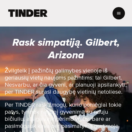
T
I
N
D
E
Rask simpatiją. Gilbert,
R
p
Arizona
a
g
r
Žvilgtelk į pažinčių galimybes vienoje iš
i
geriausių vietų naujoms pažintims: tai Gilbert.
n
Nesvarbu, ar čia gyveni, ar planuoji apsilankyti,
d
per TINDER surasi daugybę vietinių netoliese.
i
n
Per TINDER rask žmogų, kurio pomėgiai tokie
i
s
patys, tyrinėk naktinį gyvenimą su nauju
bičiuliu, atsigaivink gėrimu vietos bare ar
pasimėgauk kava per pasimatymą gretimoje