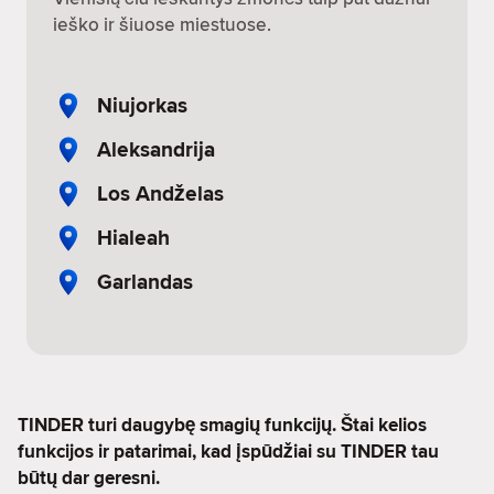
ieško ir šiuose miestuose.
Niujorkas
Aleksandrija
Los Andželas
Hialeah
Garlandas
TINDER turi daugybę smagių funkcijų. Štai kelios
funkcijos ir patarimai, kad įspūdžiai su TINDER tau
būtų dar geresni.