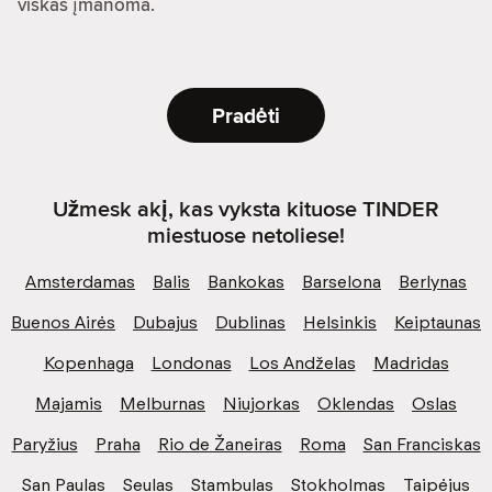
viskas įmanoma.
Pradėti
Užmesk akį, kas vyksta kituose TINDER
miestuose netoliese!
Amsterdamas
Balis
Bankokas
Barselona
Berlynas
Buenos Airės
Dubajus
Dublinas
Helsinkis
Keiptaunas
Kopenhaga
Londonas
Los Andželas
Madridas
Majamis
Melburnas
Niujorkas
Oklendas
Oslas
Paryžius
Praha
Rio de Žaneiras
Roma
San Franciskas
San Paulas
Seulas
Stambulas
Stokholmas
Taipėjus