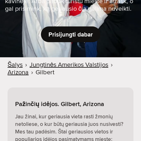
kavinėje. Arba pabūk turistu mieste ir atrask, o
gal prisimink, ką geriausio čia galima nuveikti.
Prisijungti dabar
Šalys
›
Jungtinės Amerikos Valstijos
›
Arizona
›
Gilbert
Pažinčių idėjos. Gilbert, Arizona
Jau žinai, kur geriausia vieta rasti žmonių
netoliese, o kur būtų geriausia juos nusivesti?
Mes tau padėsim. Štai geriausios vietos ir
populiarios idėjos pasimatymams mieste: