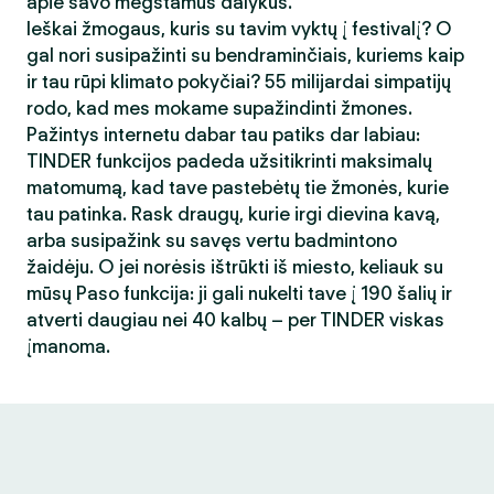
apie savo mėgstamus dalykus.
Ieškai žmogaus, kuris su tavim vyktų į festivalį? O
gal nori susipažinti su bendraminčiais, kuriems kaip
ir tau rūpi klimato pokyčiai? 55 milijardai simpatijų
rodo, kad mes mokame supažindinti žmones.
Pažintys internetu dabar tau patiks dar labiau:
TINDER funkcijos padeda užsitikrinti maksimalų
matomumą, kad tave pastebėtų tie žmonės, kurie
tau patinka. Rask draugų, kurie irgi dievina kavą,
arba susipažink su savęs vertu badmintono
žaidėju. O jei norėsis ištrūkti iš miesto, keliauk su
mūsų Paso funkcija: ji gali nukelti tave į 190 šalių ir
atverti daugiau nei 40 kalbų – per TINDER viskas
įmanoma.