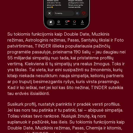
Su tokiomis funkcijomis kaip Double Date, Muzikinis
režimas, Astrologinis režimas, Pasas, Santykių tikslai ir Foto
patvirtinimas, TINDER išlieka populiariausia pažinčių
programėle pasaulyje, prieinama 190 šalių – jau daugiau nei
55 milijardai simpatijų nuo tada, kai pristatėme profilių
vertimą. Kiekviena iš tų simpatijų yra realus žmogus. Toks ir
yra tikslas. Tai vieta, kur eini susipažinti su žmonėmis, kurių
kitaip niekada nesutiktum: nauja simpatija, kelionių partneris
ar po truputį besimezgantis ryšys, kuris virsta prasmingu.
Kad ir ko ieškai, net jei kol kas šito nežinai, TINDER suteikia
tau erdvės išsiaiškinti.
Susikurk profilį, nustatyk parinktis ir pradėk versti profilius.
Jei kas nors tau patinka ir tu patinki, tai – abipusė simpatija.
Toliau viskas tavo rankose. Nusiųsk žinutę, ką nors
suplanuok ir pažiūrėk, kas išeis. Su tokiomis funkcijomis kaip
Double Date, Muzikinis režimas, Pasas, Chemija ir kitomis,