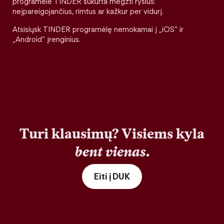
programėlė TINDER sukurta megzti ryšius:
neįpareigojančius, rimtus ar kažkur per vidurį.
Atsisiųsk TINDER programėlę nemokamai į „iOS“ ir
„Android“ įrenginius.
Turi klausimų? Visiems kyla
bent vienas
.
Eiti į DUK