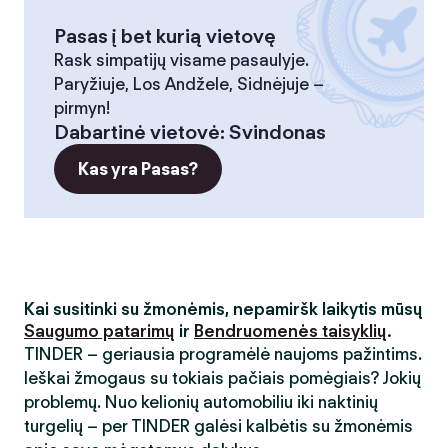
Pasas į bet kurią vietovę
Rask simpatijų visame pasaulyje.
Paryžiuje, Los Andžele, Sidnėjuje –
pirmyn!
Dabartinė vietovė
:
Svindonas
Kas yra Pasas?
Kai susitinki su žmonėmis, nepamiršk laikytis mūsų
Saugumo patarimų
ir
Bendruomenės taisyklių
.
TINDER – geriausia programėlė naujoms pažintims.
Ieškai žmogaus su tokiais pačiais pomėgiais? Jokių
problemų. Nuo kelionių automobiliu iki naktinių
turgelių – per TINDER galėsi kalbėtis su žmonėmis