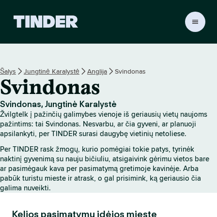
T
I
N
D
E
Šalys
Jungtinė Karalystė
Anglija
Svindonas
R
Svindonas
p
a
g
Svindonas, Jungtinė Karalystė
r
Žvilgtelk į pažinčių galimybes vienoje iš geriausių vietų naujoms
i
pažintims: tai Svindonas. Nesvarbu, ar čia gyveni, ar planuoji
n
apsilankyti, per TINDER surasi daugybę vietinių netoliese.
d
Per TINDER rask žmogų, kurio pomėgiai tokie patys, tyrinėk
i
naktinį gyvenimą su nauju bičiuliu, atsigaivink gėrimu vietos bare
n
ar pasimėgauk kava per pasimatymą gretimoje kavinėje. Arba
i
pabūk turistu mieste ir atrask, o gal prisimink, ką geriausio čia
s
galima nuveikti.
Kelios pasimatymų idėjos mieste