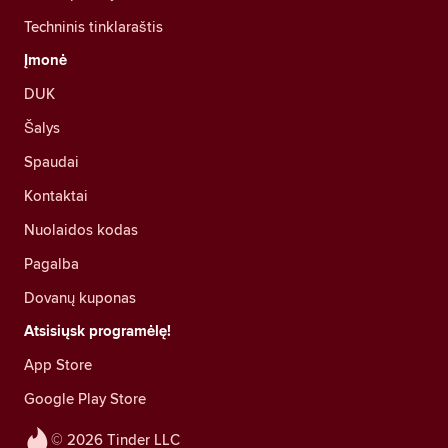
Techninis tinklaraštis
Įmonė
DUK
Šalys
Spaudai
Kontaktai
Nuolaidos kodas
Pagalba
Dovanų kuponas
Atsisiųsk programėlę!
App Store
Google Play Store
© 2026 Tinder LLC