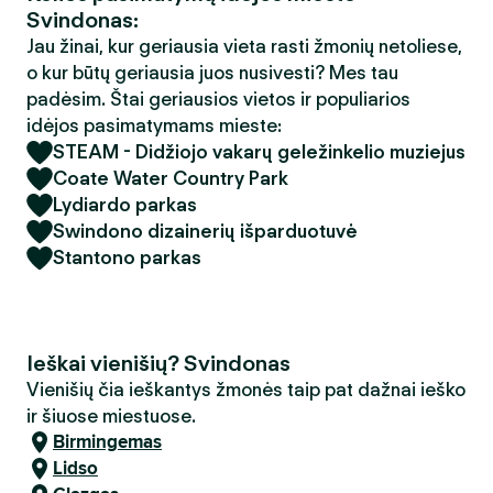
Svindonas:
Jau žinai, kur geriausia vieta rasti žmonių netoliese,
o kur būtų geriausia juos nusivesti? Mes tau
padėsim. Štai geriausios vietos ir populiarios
idėjos pasimatymams mieste:
STEAM - Didžiojo vakarų geležinkelio muziejus
Coate Water Country Park
Lydiardo parkas
Swindono dizainerių išparduotuvė
Stantono parkas
Ieškai vienišių? Svindonas
Vienišių čia ieškantys žmonės taip pat dažnai ieško
ir šiuose miestuose.
Birmingemas
Lidso