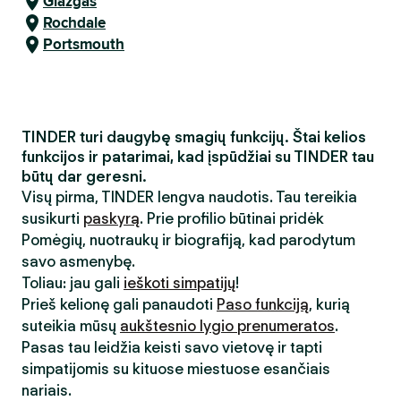
Glazgas
Rochdale
Portsmouth
TINDER turi daugybę smagių funkcijų. Štai kelios
funkcijos ir patarimai, kad įspūdžiai su TINDER tau
būtų dar geresni.
Visų pirma, TINDER lengva naudotis. Tau tereikia
susikurti
paskyrą
. Prie profilio būtinai pridėk
Pomėgių, nuotraukų ir biografiją, kad parodytum
savo asmenybę.
Toliau: jau gali
ieškoti simpatijų
!
Prieš kelionę gali panaudoti
Paso funkciją
, kurią
suteikia mūsų
aukštesnio lygio prenumeratos
.
Pasas tau leidžia keisti savo vietovę ir tapti
simpatijomis su kituose miestuose esančiais
nariais.